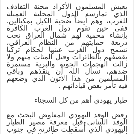
يعيش المسلمون الأكراد محنة التقاذف
الذي تمارسه الدول المحلية العميلة
للغرب، وهم أيضاً ضحية الكيل بمكيالين.
ففي حين تقوم دول الغرب الكافرة
بإنشاء محمية لهم شمال العراق تحت
ذريعة حمايتهم من النظام العراقي،
تسمح دول الغرب عينها لحكام تركيا
بقصفهم بالطائرات وقتل المئات منهم ولا
زالت الهجمات الجوية والبرية مستمرة
ضدهم، نسأل الله أن ينقذهم وباقي
المسلمين من هذا الأتون الذي وضعهم
فيه تآمر بعض قياداتهم .
طيار يهودي أهم من كل السجناء
رفض الوفد اليهودي المفاوض البحث مع
الوفد اللبناني قبل معرفة مصير الطيار
اليهودي الذي أُسقطت طائرته في جنوب