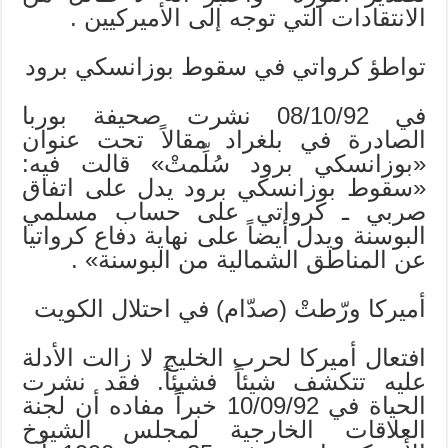
الانتقادات التي توجه إلى الأميركيين .
تواطؤ كرواتي في سقوط بوزانسكي برود
في 08/10/92 نشرت صحيفة بوربا
الصادرة في بلغراد مقالاً تحت عنوان
«بوزانسكي برود سُلِّمتْ» قالت فيه:
«سقوط بوزانسكي برود يدل على اتفاق
صربي ـ كرواتي على حساب مسلمي
البوسنة ويدل أيضاً على نهاية دفاع كرواتيا
عن المناطق الشمالية من البوسنة» .
أميركا ورّطتْ (صدّام) في احتلال الكويت
افتعال أميركا لحرب الخليج لا زالت الأدلة
عليه تتكشف شيئاً فشيئاً. فقد نشرت
الحياة في 10/09/92 خبراً مفاده أن لجنة
العلاقات الخارجية لمجلس الشيوخ