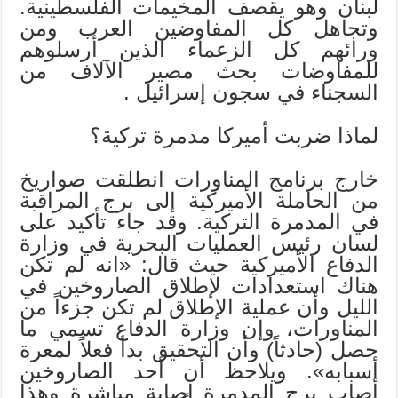
لبنان وهو يقصف المخيمات الفلسطينية.
وتجاهل كل المفاوضين العرب ومن
ورائهم كل الزعماء الذين أرسلوهم
للمفاوضات بحث مصير الآلاف من
السجناء في سجون إسرائيل .
لماذا ضربت أميركا مدمرة تركية؟
خارج برنامج المناورات انطلقت صواريخ
من الحاملة الأميركية إلى برج المراقبة
في المدمرة التركية. وقد جاء تأكيد على
لسان رئيس العمليات البحرية في وزارة
الدفاع الأميركية حيث قال: «انه لم تكن
هناك استعدادات لإطلاق الصاروخين في
الليل وأن عملية الإطلاق لم تكن جزءاً من
المناورات، وإن وزارة الدفاع تسمي ما
حصل (حادثاً) وأن التحقيق بدأ فعلاً لمعرة
أسبابه». ويلاحظ أن أحد الصاروخين
أصاب برج المدمرة إصابة مباشرة وهذا