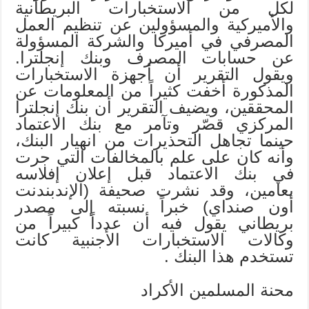
لكل من الاستخبارات البريطانية
والأميركية والمسؤولين عن تنظيم العمل
المصرفي في أميركا والشركة المسؤولة
عن حسابات المصرف وبنك إنجلترا.
ويقول التقرير أن أجهزة الاستخبارات
المذكورة أخفت كثيراً من المعلومات عن
المحققين، ويضيف التقرير أن بنك إنجلترا
المركزي قصّر وتآمر مع بنك الاعتماد
حينما تجاهل التحذيرات من انهيار البنك،
وأنه كان على علم بالمخالفات التي جرت
في بنك الاعتماد قبل إعلان إفلاسه
بعامين، وقد نشرت صحيفة (الإندبندنت
أون صنداي) خبراً نسبته إلى مصدر
بريطاني يقول فيه أن عدداً كبيراً من
وكالات الاستخبارات الأجنبية كانت
تستخدم هذا البنك .
محنة المسلمين الأكراد