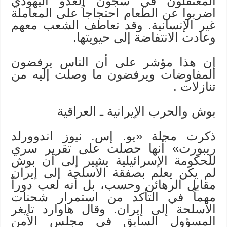
المعتقلون في سجون العدو اليهودي
اضربوا عن الطعام احتجاجاً على المعاملة
غير الإنسانية. وقد تعاطف الشعب معهم
وعادت الانتفاضة إلى حيويتها.
إن هذا مؤشر على أن الناس يرفضون
المفاوضات ويرفضون ما وصلت إليه من
تنازلات .
بوش والحرب الإيرانية ـ العراقية
ذكرت مجلة «يو. إس. نيوز اندوورلد
ريبورت» أنها حصلت على تقرير سري
للحكومة الإسرائيلية يشير إلى أن بوش
لم يكن يعلم بصفقة الأسلحة إلى إيران
مقابل الرهائن وحسب، بل أنه لعب دوراً
مهماً في التأكد من استمرار شحنات
الأسلحة إلى إيران. وقال هاوارد تايغر
المسؤول السابق في مجلس الأمن