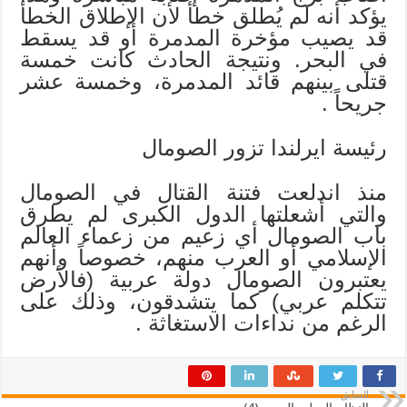
يؤكد أنه لم يُطلق خطأً لأن الإطلاق الخطأ
قد يصيب مؤخرة المدمرة أو قد يسقط
في البحر. ونتيجة الحادث كانت خمسة
قتلى بينهم قائد المدمرة، وخمسة عشر
جريحاً .
رئيسة ايرلندا تزور الصومال
منذ اندلعت فتنة القتال في الصومال
والتي أشعلتها الدول الكبرى لم يطرق
باب الصومال أي زعيم من زعماء العالم
الإسلامي أو العرب منهم، خصوصاً وأنهم
يعتبرون الصومال دولة عربية (فالأرض
تتكلم عربي) كما يتشدقون، وذلك على
الرغم من نداءات الاستغاثة .
السابق