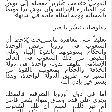
القومي «قدمت تقارير مفصلة إلى بوش
عن المبادرة الإيرانية وأن بوش بدا مهتماً
بالمسألة ووجه أسئلة ملحة في شأنها» .
مفاوضات تبشّر بالخير
تعليقاً على معاهدة ماستريخت يُلاحظ أن
الشعوب في أوروبا ترفض الوحدة
والحكام يسوقونهم بالقوة إليها، وعلى
النقيض من ذلك الشعوب في العالم
الإسلامي تتلهف لدولة واحدة هي دولة
الخلافة والحكام يمنعونهم بالقوة من
السير في طريق الدولة الواحدة، وهذا
بشير خير بإذن الله.
أما في دول أوروبا الشرقية فالتفكك
يجري على قدم وساق سواء بفعل فاعل
أم غير ذلك، المهم أن تلك الشعوب
تجاوبت مع أول إشارة للتفكك القومي