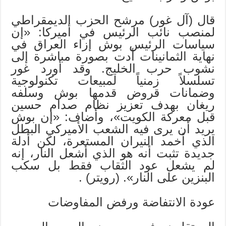
قال (آل غور) مرشح الحزب الديمقراطي
لمنصب نائب الرئيس في أميركا: «إن
سياسات الرئيس بوش إزاء العراق في
نهاية الثمانينات أدت بصورة مباشرة إلى
نشوب حرب الخليج. وقد أورد غور
تسلسلاً زمنياً لمبيعات تكنولوجية
وضمانات قروض قدمها بوش وسلفه
ريغان بهدف تعزيز نظام صدام حسين
قبل معركة الكويت»، وأضاف: «إن بوش
يريد أن يرى فيه الشعب الأميركي البطل
الذي أخمد النيران المستعرة، لكن أدلة
جديدة تثبت أنه هو الذي أشعل النار، إنه
لم يشعل عود الثقاب فقط بل سكب
البنزين على النار». (رويتر) .
عودة الانتفاضة ورفض المفاوضات