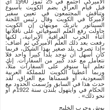
الأميركي اجتمع في 25 تموز 1990 أي
قبل قيام العراق بضم الكويت بأسبوع
وتناقش المجتمعون في تعيين سفير
لأميركا في الكويت وقال رئيس اللجنة
السيناتور باتريك موينهان إن الكويت
حاولت رفع العلم السوفياتي على ناقلاتها
أثناء الحرب العراقية الإيرانية، لكنها
رفعت بعد ذلك العلم الأميركي ثم أضاف:
«إذا تصرف بلد صغير بهذا الشكل، فربما
كان أسهل أن نوجد بلداً كبيراً واحد فلا
نتعامل مع عدد كبير من السفارات. إنك
تعلم أننا سنوفر على السفارات مثلاً،
وربما أعطينا الكويت للمملكة العربية
السعودية، أو قسمناها مع العراق، لقد
حدث هذا في السابق ورُسمت الحدود مع
الحكام في وايتهول بلندن سنة 1922م أو
نحو ذلك» .
بوش وحرب الخليج