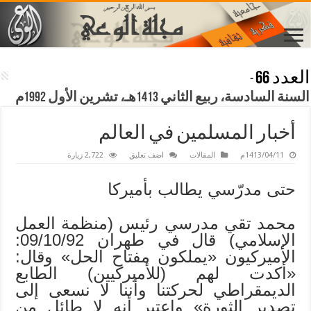
العدد 66
-
السنة السادسة، ربيع الثاني 1413هـ، تشرين الأول 1992م
أخبار المسلمين في العالم
1413/04/11م
المقالات
اضف تعليق
2,722 زيارة
حتى مدرّسي يطالب بأميركا
محمد تقي مدرسي رئيس (منظمة العمل
الإسلامي) قال في طهران 09/10/92:
الأميركيون «يملكون مفتاح الحل» وقال:
«أكدت لهم (للأميركيين) الطابع
الديمقراطي لحركتنا وأننا لا نسعى إلى
تصدير الثورة» واعتبر أنه لا طائل من