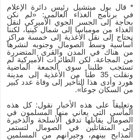
* قال بول ميتشيل رئيس دائرة الإعلام
في برنامج الغذاء العالمي: «لم نكن
بحاجة إلى الجسر الجوي الأميركي لنقل
الغذاء من مومباسا إلى شمال كينيا، لكننا
نحتاج إلى نقل الأغذية إلى خمسة مراكز
أساسية وسط الصومال وجنوبه لنشرها
من هناك في المدن والقرى المتضررة
من المجاعة. لكن الطائرات الأميركية لم
تستجب طلبنا سوى الجمعة الماضية
ونقلت 35 طناً من الأغذية إلى مدينة
هورد وأدى هذا التأخير إلى وفاة عدد كبير
من السكان جوعاً».
وتعليقاً على هذه الأخبار نقول: كل هذه
المآسي التي يعاني منها المسلمون في
الصومال يقابلها تدفق الأسلحة والذخيرة
إلى المتقاتلين في الصومال لتستمر
المذابح بينهم، وجيرانهم من المسلمين