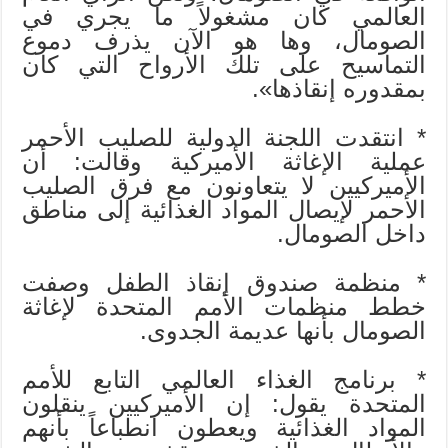
العالمي كان مشغولاً ما يجري في
الصومال، وها هو الآن يذرف دموع
التماسيح على تلك الأرواح التي كان
بمقدوره إنقاذها».
* انتقدت اللجنة الدولية للصليب الأحمر
عملية الإغاثة الأميركية وقالت: أن
الأميركيين لا يتعاونون مع فرق الصليب
الأحمر لإيصال المواد الغذائية إلى مناطق
داخل الصومال.
* منظمة صندوق إنقاذ الطفل وصفت
خطط منظمات الأمم المتحدة لإغاثة
الصومال بأنها عديمة الجدوى.
* برنامج الغذاء العالمي التابع للأمم
المتحدة يقول: إن الأميركيين ينقلون
المواد الغذائية ويعطون انطباعاً بأنهم