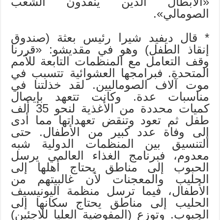
«الأبطال الذين ينقذون الشعب
الصومالي».
* قال ديفيد شيرا رئيس بعثة (صندوق
إنقاذ الطفل) وهو في مقديشو: «قررنا
وقف التعامل مع المنظمات التابعة للأمم
المتحدة. فبرامجها العشوائية تتسبب في
موت آلاف الصوماليين. لقد خذلتنا في
مناسبات عدة. وكانت تتعهد بإيصال
كميات محددة من الأغذية لنحو 35 ألف
طفل ثم تعود وتنقض تعهداتها مما أدى
إلى وفاة عدد كبير من الأطفال. حتى
التنسيق بين المنظمات الدولية شبه
معدوم، فبرنامج الغذاء العالمي يرسل
الحبوب إلى مناطق يحتاج أهلها إلى
الحليب والمعجنات لأن غالبيتهم من
الأطفال، فيما ترسل منظمة اليونيسيف
الحليب إلى مناطق يحتاج سكانها إلى
الحبوب. وتوزع (المفوضية العليا للاجئين)