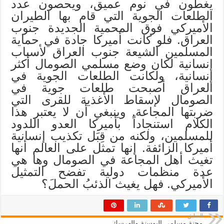
يغطون في نوم عميق، ويحصون عدد
الطلعات الجوية التي قام بها الطيران
الأميركي فوق المحمية الجديدة جنوب
العراق. فلو كانت أميركا جادة في حماية
المسلمين الشيعة جنوب العراق لأسباب
إنسانية لكان وضع مسلمي الصومال أكثر
إنسانية، ولكانت الطلعات الجوية في
العراق أصبحت طلعات جوية في
الصومال لإسقاط الأغذية للقرى التي
ضربتها المجاعة. وينبغي أن لا يعتبر هذا
الكلام استنجاداً بأميركا العدو اللدود
للمسلمين، ولكنه من قِبَل تكذيب إنسانية
أميركا الزائفة. إنها تمثل على العالم أنها
تغيث أهل المجاعة في الصومال وها هي
عدة منظمات دولية تفضح التمثيل
الأميركي. فهل يغيث الذئبُ الحملَ؟
السابق
محنة مسلمي البوسنة والهرسك