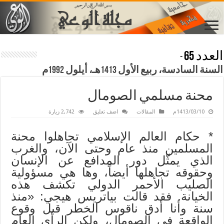
العدد 65
-
السنة السادسة، ربيع الأول 1413هـ، أيلول 1992م
محنة مسلمي الصومال
1413/03/10م
المقالات
اضف تعليق
2,742 زيارة
* حكام العالم الإسلامي تجاهلوا محنة
المسلمين منذ عام وحتى الآن، والغرب
الذي يمثّل دور المدافع عن الإنسان
وحقوقه تجاهلها أيضاً، وها هي مسؤولية
الصليب الأحمر الدولي تكشف هذه
الخيانة. فقد قالت بياتريس هيجي: «منذ
سنة وأنا أدق ناقوس الخطر قبل وقوع
الواقعة في الصومال، ولكن الرأي العام