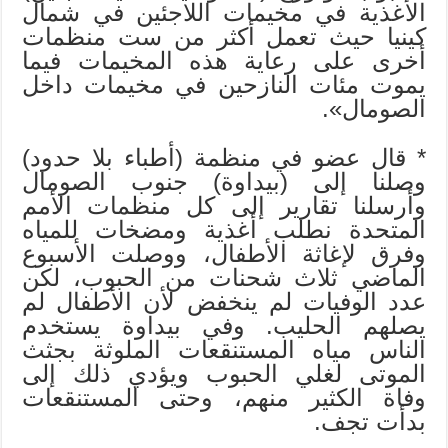
الأغذية في مخيمات اللاجئين في شمال
كينيا حيث تعمل أكثر من ست منظمات
أخرى على رعاية هذه المخيمات فيما
يموت مئات النازحين في مخيمات داخل
الصومال».
* قال عضو في منظمة (أطباء بلا حدود)
وصلنا إلى (بيداوة) جنوب الصومال
وأرسلنا تقارير إلى كل منظمات الأمم
المتحدة نطلب أغذية ومضخات للمياه
وفرق لإغاثة الأطفال، ووصلت الأسبوع
الماضي ثلاث شحنات من الحبوب، لكن
عدد الوفيات لم ينخفض لأن الأطفال لم
يصلهم الحليب. وفي بيداوة يستخدم
الناس مياه المستنقعات الملوثة بجثث
الموتى لغلي الحبوب ويؤدي ذلك إلى
وفاة الكثير منهم، وحتى المستنقعات
بدأت تجف.