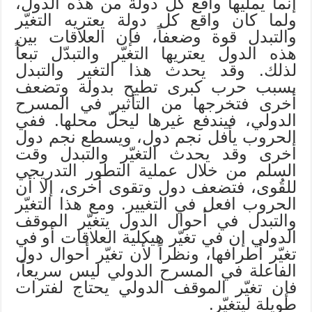
إنما يمليها واقع كل دولة من هذه الدول،
ولما كان واقع كل دولة يعتريه التغيّر
والتبدل قوة وضعفاً، فإن العلاقات بين
هذه الدول يعتريها التغيّر والتبدّل تبعاً
لذلك. وقد يحدث هذا التغير والتبدل
بسبب حرب كبرى تطيح بدولة وتضعف
أخرى فتخرجها من التأثير في المسرح
الدولي، فيندفع غيرها ليحلّ محلها. ففي
الحروب يأفل نجم دول، ويسطع نجم دول
أخرى وقد يحدث التغيّر والتبدل وقت
السلم من خلال عملية التطور التدريجي
للقُوى، فتضعف دول وتقوى أخرى، إلا أن
الحروب افعل في التغيير. ومع هذا التغيّر
والتبدل في أحوال الدول يتغيّر الموقف
الدولي إن في تغيّر هيكلية العلاقات أو في
تغيّر أطرافها، ونظراً لأن تغيّر أحوال دول
الفاعلة في المسرح الدولي ليس سريعاً،
فإن تغيّر الموقف الدولي يحتاج لفترات
طويلة ليتغيّر.