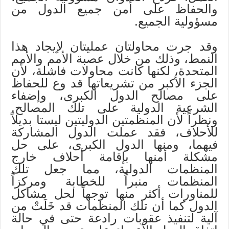
والحفاظ على أمن جميع الدول من
مسؤولية الجميع.
وقد جرت محاولتان عمليتان لإيجاد هذا
النمط، وذلك من خلال عصبة الأمم والأمم
المتحدة، لكنها كانت محاولات فاشلة، لأن
الجزء الأكبر من تشريعاتها قد وع للحفاظ
على مصالح الدول الكبرى، وإضفاء
الشرعية الدولية على تلك المصالح.
ونظراً لأن المنظمتين الدوليتين ليستا بديلاً
للأحلاف، فقد عملت الدول المشاركة
فيهما، ومنها الدول الكبرى، على حل
مشكلة أمنها بإقامة أحلاف خارج
المنظمات الدولية، مما جعل تلك
المنظمات منبراً للخطابة ومركزاً
للمناورات أكثر منها توجهاً لحل مشاكل
الدول كما أن تلك المنظمات قد خَلَتْ من
آلية لتنفيذ عقوبات رادعة حتى في حالة