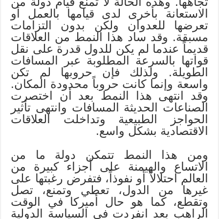
تجاهها. وهذه الحالة لا تمنع قيام دولة من
الاستعانة بأخرى لدى قيامها بالعمل أو
تعرضها للعدوان ولكن بدون التزامات
مسبقة. وقد ساد هذا النمط من العلاقات
قديماً عندما لم يكن للدول قدرة على نقل
قواتها بالسرعة المطلوبة عبر المسافات
الطويلة. ولذلك فإن حروبها لم تكن
واسعة وإنما كانت حروباً محدودة المكان.
وقد انتهى هذا النمط بعد أن اختصرت
الصناعات الحديثة المسافات وانتهى تأثير
الحواجز الطبيعية وتداخلت العلاقات
الاقتصادية بشكل واسع.
ومن هذا النمط تتمكن دولة ما من
الاتساع والهيمنة على أجزاء كبيرة من
العالم احتلالاً أو نفوذاً، فتفرض رغبتها على
غيرها من الدول، تعطي وتمنع، تصل
وتقطع، كما هو حال أميركا في الوقت
الراهب بعد انفردت في السياسة الدولية