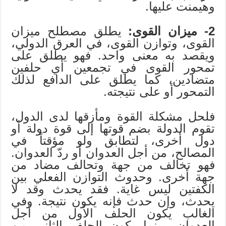
وهيمنت عليها.
2- ميزان القوى:
يطلق مصطلح ميزان
القوى، وتوازن القوى، في العرق الدولي،
ويقصد به معنى واحد. فهو يطلق على
تمحور القوى في تجمعين أي حلفين
متضادين، كما يطلق على الدافع لذلك
التمحور أو على نتيجته.
فلحل مشكلة القوة ومأزقها لدى الدول،
تقوم الدولة بضم قوتها إلى قوة دولة أو
دول أخرى، لتطابق ولو مؤقتاً في
المصالح، من أجل العدوان أو ردّ العدوان.
فهو تخالف من جهة وتحالف مضاد من
جهة أخرى. وحدوث التوازن الفعلي بين
الكفتين ليس غاية. فقد يحدث وقد لا
يحدث، وإن حدث فإنه يكون نتيجة. وفي
الغالب يكون الحلف الأول من أجل
العدوان، بينما يكون الحلف الثاني من