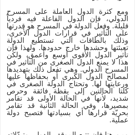
ومع كثرة الدول العاملة على المسرح
الدولي، فإن الدول الفاعلة فيه فردياً
قليلة. وفعل الدولة في المسرح هو قدرتها
على التأثير في قرارات الدول الأخرى،
وذلك بالطاقات التي تستطيع الدولة
تعبئتها وحشدها خارج حدودها. ولهذا فإن
تأثير الدول الأقوى أوسع وأعمق، ولكن
هذا لا يمنع الدول الصغرى من التأثير في
المسرح الدولي. وهي تفعل ذلك بتهديدها
لمصالح الدول الكبرى أو بحفاظها عليها
ورعايتها لها. وتحتاج الدولة الصغرى في
كلتا الحالتين إلى يقظة فائقة وحرص
شديد، لأنها في الحالة الأولى قد تقامر
بمصيرها، وفي الحالة الثانية قد تقامر
بحريّة قرارها أي بسيادتها فتصبح دولة
عملية.
ومن هنا فإن تتبع الموقف الدولي وتبدّلاته