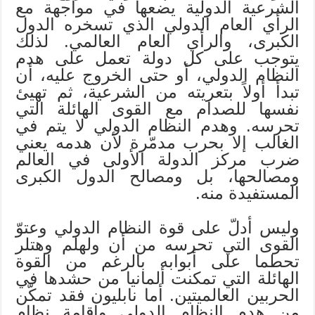
الشرعية الدولية يضعها في مواجهة مع
الرأي العام الدولي الذي تسخره الدول
الكبرى، والرأي العام العالمي. لذلك
يتوجب على كل دولة تعمل على هدم
النظام الدولي، أو حتى الخروج عليه، أن
تبدأ أولاً بتعريته من الشرعية، ثم تهيئ
نفسها للصدام مع القوى الهائلة التي
تحرسه. وهدم النظام الدولي لا يتم في
الغالب إلا بحرب مدمّرة لأن هدمه يعني
ضرب مركز الدولة الأولى في العالم
ومصالحها، بل ومصالح الدول الكبرى
المستفيدة منه.
وليس أدلّ على قوة النظام الدولي وعتوّ
القوى التي تحرسه من أن ولهلم وهتلر
تحطما على أبوابه بالرغم من القوة
الهائلة التي تمكنت ألمانيا من حشدها في
الحربين العالميتين. أما نابليون فقد تمكّن
من هدم النظام الدولي وإقامة نظام