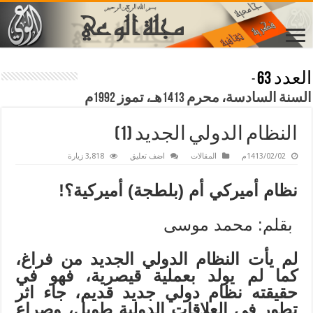
العدد 63
-
السنة السادسة، محرم 1413هـ، تموز 1992م
النظام الدولي الجديد (1)
1413/02/02م
المقالات
اضف تعليق
3,818 زيارة
نظام أميركي أم (بلطجة) أميركية؟!
بقلم: محمد موسى
لم يأت النظام الدولي الجديد من فراغ،
كما لم يولد بعملية قيصرية، فهو في
حقيقته نظام دولي جديد قديم، جاء اثر
تطور في العلاقات الدولية طويل، وصراع