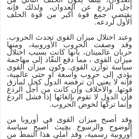
أجل الردع عن العدوان، ولذلك فإنه
يقتضي جمع قوة أكبر من قوة الحلف
الأول لردعه.
وعند اختلال ميزان القوى تحدث الحروب.
وقد وصفت الحروب الأوروبية، ومنها
حربان عالميتان، بأنها كانت بسبب اختلال
ميزان القوى ، مما دفع النقّاد إلى مهاجمة
سياسة توازن القوى. وكون ميزان القوى
يؤدي إلى حروب واسعة أو حتى عالمية،
فإنه لا يعني أن ترفضه الدول كحل لمأزق
قوتها. والأحلاف وإن كانت من أجل الردع
فإن الدول لا تقوم بإلغائها إذا فشل الردع
وإنما تركها لخوض الحروب.
وقد أصبح ميزان القوى في أوروبا من
الوضوح والرسوخ بحيث أصبح سياسة
أوروبية رسمية، وقد أملى هذا النمط من