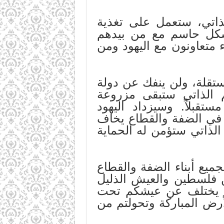
لذاتي، ستعمل على تغذية
بشكل حاسم مع من بيدهم
ء متعاونون مع اليهود ومن
ستقلة، ولن ينفك عن دولة
 الذاتي ستبقى مزروعة
تقبلاً. وسيزداد اليهود
ل في الضفة والقطاع يخاف
لذاتي ستؤمن له الحماية
بجميع أبناء الضفة والقطاع
عن فلسطين والعيش الذليل
لا يختلف عن عيشكم تحت
أرض المباركة وتحولتم من