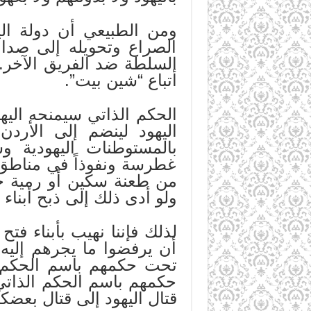
ومن الطبيعي أن دولة الي
الصراع وتحويله إلى صدا
السلطة ضد الفريق الآخر. و
أتباع “شين بيت”.
الحكم الذاتي سيمنحه اليه
اليهود لينضم إلى الأر
بالمستوطنات اليهودية وس
غطرسة ونفوذاً في مناطق ا
من طعنة سكين أو رمية حج
ولو أدى ذلك إلى ذبح أبناء 
لذلك فإننا نهيب بأبناء فتح
أن يرفضوا ما يجرهم إليه 
تحت حكمهم باسم الحكم ا
حكمهم باسم الحكم الذاتي.
قتال اليهود إلى قتال بعضك