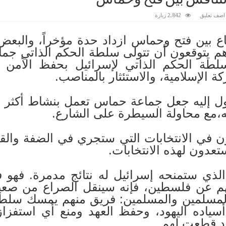
اضف تعليق
2,842 زيارة
ع بين فتح وحماس ازداد حدة مؤخراً، والبعض 
هم يتوقعون أن تتولى سلطة الحكم الذاتي جم
طة الحكم الذاتي لإسرائيل بحفظ الأمن وإ
ة الإسلامية، والاستئثار بالمناصب.
ول إليه جعل جماعة حماس تعمل بنشاط أكثر ل
 له،مع محاولة السيطرة على الشارع.
 في الانتخابات التي ستجري في الضفة والقطا
تعدون لهذه الانتخابات.
الذي ستمنحه إسرائيل له نتائج مدمرة. فهو ف
اً لهم عن فلسطين، فإنه سينقل الصراع من صعي
المسلمين والمسلمين: فريق منهم يمسك سلطة
سياده اليهود، وحفظ العهد ومنع أي استفزاز
هود قطعت لهم.