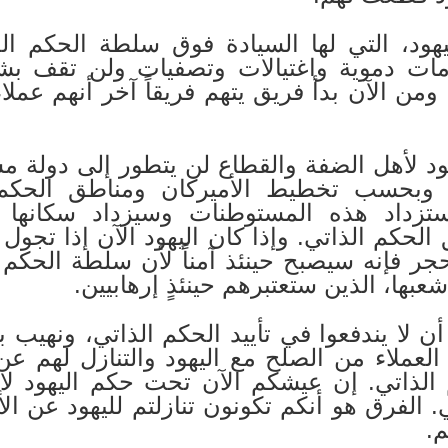
هود، التي لها السيادة فوق سلطة الحكم ا
مات دموية واغتيالات وتصفيات ولن تقف 
من الآن بدأ فريق يتهم فريقاً آخر أنهم عملا
ود لأهل الضفة والقطاع لن يتطور إلى دولة م
دن وبحسب تخطيط الأميركان ومناطق الحكم
تزداد هذه المستوطنات وسيزداد سكانها مس
لحكم الذاتي. وإذا كان اليهود الآن إذا تجو
ر فإنه سيصبح حينئذ آمناً لأن سلطة الحكم ا
شعبها، الذين ستعتبرهم حينئذٍ إرهابيين.
 أن لا يندفعوا في تأييد الحكم الذاتي، ونهيب 
العملاء من الصلح مع اليهود والتنازل لهم 
لذاتي. إن عيشكم الآن تحت حكم اليهود 
 الفرق هو أنكم تكونون تنازلتم لليهود عن ال
م.