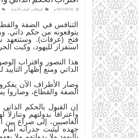
1413/02/02م
المقالات
,
كلمات الأعداد
التنافس في الضفة والقطا
يتوقعونه من حكم ذاتي. و
فتح (عرفات). وستتعهد سل
استفزاز لليهود، وكبت الحرك
هذا التصور واقتراب الوص
الذاتي ومنع إظهار التأييد
وصار الأطراف الآن يفكرون
الضفة والقطاع، وصاروا يس
إن القبول بالحكم الذاتي 
واعترافاً بدولتهم وتنازل
الغاصبين، إلى صراع بين 
جهده ليثبت جدرانه أمام أ
باليهود ولا بدولتهم ولا بع