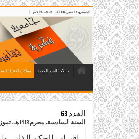
الخميس، 23 صفر 1448هـ | 2026/08/06م
مقالات العدد الجديد
مقالات الأعداد السا
العدد 63
-
السنة السادسة، محرم 1413هـ، تموز 1992م
اقتراب الحكم الذاتي و