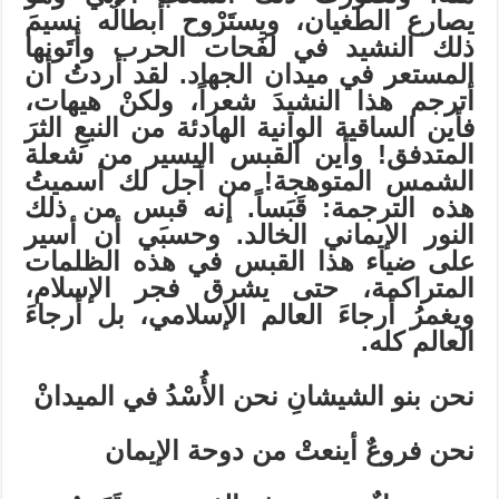
يصارع الطغيان، ويستَرْوح أبطالُه نسيمَ
ذلك النشيد في لفَحات الحرب وأتَونها
المستعر في ميدان الجهاد. لقد أردتُ أن
أترجم هذا النشيدَ شعراً، ولكنْ هيهات،
فأين الساقية الوانية الهادئة من النبعِ الثرَ
المتدفق! وأين القبس اليسير من شعلة
الشمس المتوهجة! من أجل لك أسميتُ
هذه الترجمة: قَبَساً. إنه قبس من ذلك
النور الإيماني الخالد. وحسبَي أن أسير
على ضياء هذا القبس في هذه الظلمات
المتراكمة، حتى يشرق فجر الإسلام،
ويغمرُ أرجاءَ العالم الإسلامي، بل أرجاءَ
العالم كله.
نحن بنو الشيشانِ نحن الأُسْدُ في الميدانْ
نحن فروعٌ أينعتْ من دوحة الإيمان