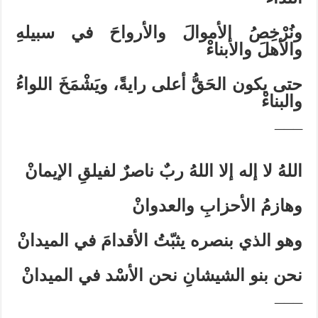
ونُرْخِصُ الأموالَ والأرواحَ في سبيلهِ
والأهلَ والأبناءْ
حتى يكون الحَقُّ أعلى رايةً، ويَشْمَخَ اللواءُ
والبناءْ
¯¯¯
اللهُ لا إله إلا اللهُ ربٌ ناصرٌ لفيلقِ الإيمانْ
وهازمُ الأحزابِ والعدوانْ
وهو الذي بنصره يثبّتُ الأقدامَ في الميدانْ
نحن بنو الشيشانِ نحن الأسْد في الميدانْ
¯¯¯