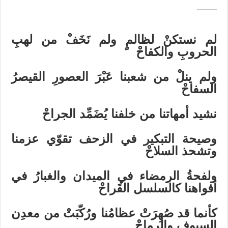
¯¯¯
لم نستكنْ لظالمٍ ولم نَخَفْ من لهبِ
الحروبِ والكفاحْ
ولم ينلْ من شعبنا عَبْرَ العصورِ القيصرُ
السفاحْ
نشيد أمهاتنا من خلفنا يُضَمِّد الجراحْ
وصيحة التبكير في الزحف تقوّي عزمنا
وتشحذ السلاحْ
ولفحةُ الرمضاء في الميدان والغبارُ في
أفواهنا كالسلسل القَراحْ
كأنما قد صُهِرَتْ عظامُنا ورُكّبَتْ من معدِن
السيوفِ والرماحْ