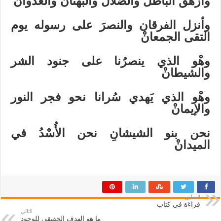
وأزهق الباطلَ والضلالَ والبهتان والعدوانْ
وأنزل الفرقان والنصرَ على رسوله يوم
التقى الجمعانْ
وهْو الذي ينصرُنا على جنود الشر
والشيطانْ
وهْو الذي يَهدي سُرانا نحو فجر النور
والإيمانْ
نحن بنو الشيشانِ نحن الأُسْدُ في
الميدانْ
السابق
قراءَة في كتاب
التالي
ما هو الهدف الحقيقي للوجود