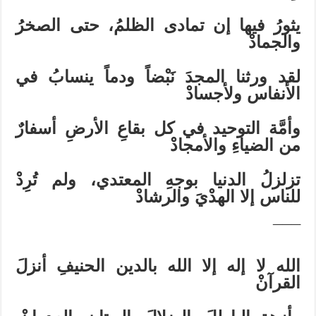
يثورُ فيها إن تمادى الظلمُ، حتى الصخرُ
والجمادْ
لقد ورثنا المجدَ نَبْضاً ودماً ينسابُ في
الأنفاس ولأجسادْ
وأمَّة التوحيد في كل بقاعِ الأرضِ أسفارٌ
من الضياءِ والأمجادْ
تزلزلُ الدنيا بوجهِ المعتدي، ولم تُرِدْ
للناس إلا الهدْيَ والرشادْ
¯¯¯
الله لا إله إلا الله بالدين الحنيفِ أنزلَ
القرآنْ