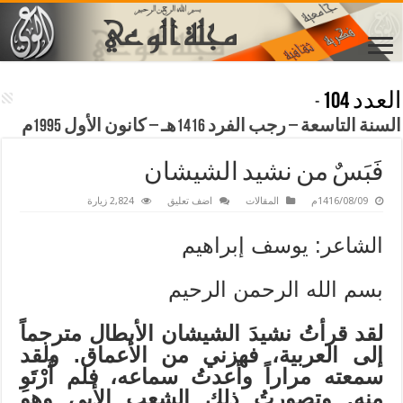
العدد 104
-
السنة التاسعة – رجب الفرد 1416هـ – كانون الأول 1995م
فَبَسٌ من نشيد الشيشان
1416/08/09م
المقالات
اضف تعليق
2,824 زيارة
الشاعر: يوسف إبراهيم
بسم الله الرحمن الرحيم
لقد قرأتُ نشيدَ الشيشان الأبطال مترجماً
إلى العربية، فهزني من الأعماق. ولقد
سمعته مراراً وأعدتُ سماعه، فلم أَرْتَوِ
منه. وتصورتُ ذلك الشعب الأبي وهو