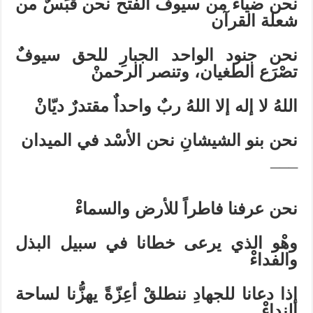
نحن ضياءٌ من سيوف الفتح نحن قَبَسٌ من
شعلة القرآن
نحن جنود الواحد الجبارِ للحق سيوفٌ
تصْرَع الطغيان، وتنصر الرحمنْ
اللهُ لا إله إلا اللهُ ربٌ واحداٌ مقتدرٌ ديّانْ
نحن بنو الشيشانِ نحن الأسْد في الميدان
¯¯¯
نحن عرفنا فاطراً للأرض والسماءْ
وهْو الذي يرعى خطانا في سبيل البذل
والفداءْ
إذا دعانا للجهادِ ننطلقْ أعِزّةً يهزُّنا لساحة
النداءْ