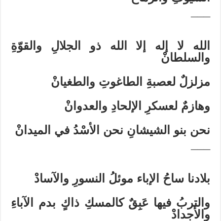
¯¯¯
الله لا إله إلا الله ذو الجلالِ والقوّةِ
والسلطانْ
مزلزلٌ لعصبةِ الطاغوتِ والطغيانْ
وهازمٌ لعسكرِ الإلحادِ والعدوانْ
نحن بنو الشيشانِ نحن الأسْدُ في الميدانْ
¯¯¯
بلادنا ساحُ الإباء موئلُ النسورِ والآسادْ
والتربُ فيها عَبِقٌ كالمسكِ ذاكٍ بدم الآباءِ
والأجدادْ