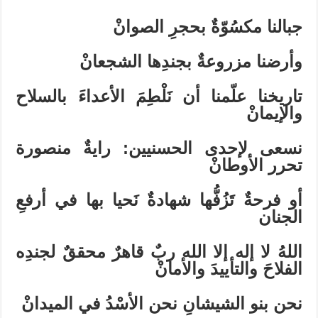
جبالنا مكسُوّةٌ بحجرِ الصوانْ
وأرضنا مزروعةٌ بجندِها الشجعانْ
تاريخنا علّمنا أن نَلْطِمَ الأعداءَ بالسلاح
والإيمانْ
نسعى لإحدى الحسنيين: رايةٌ منصورة
تحرر الأوطانْ
أو فرحةٌ تَزُفُّها شهادةٌ نَحيا بها في أرفعِ
الجنان
اللهُ لا إله إلا الله ربٌ قاهرٌ محققٌ لجندِه
الفلاحَ والتأييدَ والأمانْ
نحن بنو الشيشانِ نحن الأسْدُ في الميدانْ