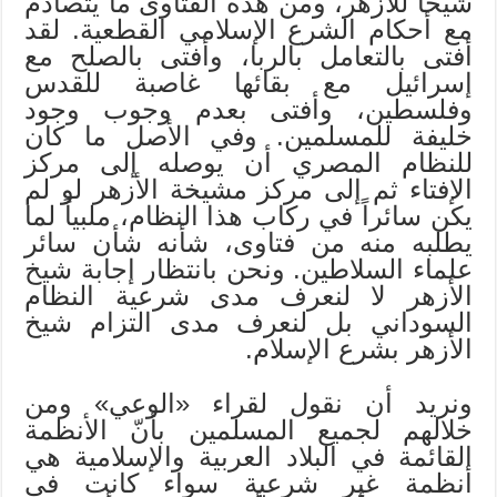
شيخاً للأزهر، ومن هذه الفتاوى ما يتصادم
مع أحكام الشرع الإسلامي القطعية. لقد
أفتى بالتعامل بالربا، وأفتى بالصلح مع
إسرائيل مع بقائها غاصبة للقدس
وفلسطين، وأفتى بعدم وجوب وجود
خليفة للمسلمين. وفي الأصل ما كان
للنظام المصري أن يوصله إلى مركز
الإفتاء ثم إلى مركز مشيخة الأزهر لو لم
يكن سائراً في ركاب هذا النظام، ملبياً لما
يطلبه منه من فتاوى، شأنه شأن سائر
علماء السلاطين. ونحن بانتظار إجابة شيخ
الأزهر لا لنعرف مدى شرعية النظام
السوداني بل لنعرف مدى التزام شيخ
الأزهر بشرع الإسلام.
ونريد أن نقول لقراء «الوعي» ومن
خلالهم لجميع المسلمين بأنّ الأنظمة
القائمة في البلاد العربية والإسلامية هي
أنظمة غير شرعية سواء كانت في