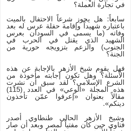
في تجارة العملة؟
سابعاً: هل يجوز شرعاً الاحتفال بالميت
باعتباره شهيداً وإقامة حفلة عرس له بعد
وفاته (ما يسمى في السودان بعرس
الشهيد الذي يقتل في الحرب في
الجنوب) والزعم بتزويجه حورية من
الجنة؟
فهل يقوم شيخ الأزهر بالإجابة عن هذه
الأسئلة؟ وهل تكون إجابته مأخوذة من
الشرع الإسلامي؟ لقد سبق أن نشرت
هذه المجلة «الوعي» في العدد (115)
مقالاً بعنوان «إعرفوا عمّن تأخذون
دينكم».
وشيخ الأزهر الحالي طنطاوي أصدر
فتاوى حين كان مفتياً لمصر وبعد أن صار