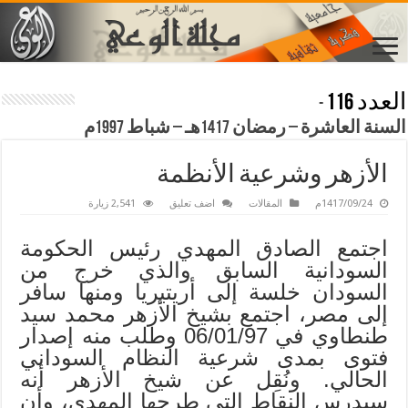
العدد 116
-
السنة العاشرة – رمضان 1417هـ – شباط 1997م
الأزهر وشرعية الأنظمة
1417/09/24م
المقالات
اضف تعليق
2,541 زيارة
اجتمع الصادق المهدي رئيس الحكومة
السودانية السابق والذي خرج من
السودان خلسة إلى أريتيريا ومنها سافر
إلى مصر، اجتمع بشيخ الأزهر محمد سيد
طنطاوي في 06/01/97 وطلب منه إصدار
فتوى بمدى شرعية النظام السوداني
الحالي. ونُقِل عن شيخ الأزهر أنه
سيدرس النقاط التي طرحها المهدي، وأن