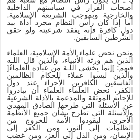
أصحاب القرار في سياستهم الداخلية
والخارجية وبموجب الشريعة الإسلامية.
أما إذا كان رأس النظام مجرد أداة بيد
دولٍ كافرة فإنه يفقد شرعيته ولو حقق
الشرطين السابقين.
ونحن نحض علماء الأمة الإسلامية، العلماء
الذين هم ورثة الأنبياء، والذين قال اللـه
فيهم: ]إنما يخشى اللـهَ من عباده العلماءُ[
والذين ليسوا عملاء للحكام الظالمين
الفاسقين الكافرين الأجراء عند دول
الكفر، نحض العلماء العلماء أن يبادروا
للإجابة الموثقة والمدعمة بالأدلة الشرعية
عن الأسئلة التي طرحها الصادق المهدي
والأسئلة التي تطرح بشأن جميع الأنظمة
الأخرى، ليقودوا الأمة للخروج من
الظلمات إلى النور، ومن الكفر إلى
الإيمان، ومن الذل إلى العز، ومن غضب