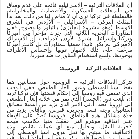
إن العلاقات التركية – الإسرائيلية قائمة على قدم وساق
في المجالات العسكرية والاقتصادية والمخابراتية،
فالسلطة في تركيا ترى أن لا مناص لها من ذلك. لقد بدأ
المثلث التركي – الإسرائيلي – الأردني في الشرق
الأوسط (وهو مشروع إنجليزي) بالتبلور والوضوح. ففي
المناورات البحرية الثلاثية التي جرت مؤخراً بين أميركا
وتركيا وإسرائيل اشترك الأردن كمراقب. إن الاشتراك
الأميركي لم يكن تأييداً ضمنياً للمناورات بل كانت أميركا
مرغمة على ذلك لإظهار قوتها وإحساس الأطراف
بوجودها، ولمنع استخدام المناورات ضد سوريا.
هـ – العلاقات التركية – الروسية:
تتركز العلاقات التركية – الروسية حول مسألتين هما
نفط آسيا الوسطى وعبور الغاز الطبيعي. ففي الوقت
الذي تسعى فيه روسيا إلى إحكام قبضتها فإن تركيا تريد
أن تلعب دور (الجسر) الذي يمر من خلاله الغاز الطبيعي
إلى أوروبا كحد، أدنى الأمر الذي يزيد من أهمية مضائق
استانبول و
جنة قلعة
وجزيرة قبرص، وبالتالي يزيد من
حدّة مشاكل هذه المناطق. فروسيا تُصِرُّ على الإبقاء
على اتفاقية مونترو التي حققت منها مكاسب مهمة
كحرية التنقل، وتحاول منع أي عملية تقليص لهذه
الاتفاقية، ما سيتيح لها نقل بترول آسيا الوسطى إلى
أوروبا. من ناحيتها فإن تركيا تدعو إلى إعادة النظر في