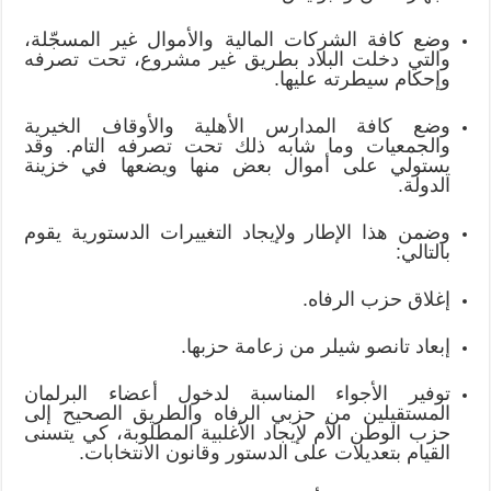
وضع كافة الشركات المالية والأموال غير المسجّلة،
والتي دخلت البلاد بطريق غير مشروع، تحت تصرفه
وإحكام سيطرته عليها.
وضع كافة المدارس الأهلية والأوقاف الخيرية
والجمعيات وما شابه ذلك تحت تصرفه التام. وقد
يستولي على أموال بعض منها ويضعها في خزينة
الدولة.
وضمن هذا الإطار ولإيجاد التغييرات الدستورية يقوم
بالتالي:
إغلاق حزب الرفاه.
إبعاد تانصو شيلر من زعامة حزبها.
توفير الأجواء المناسبة لدخول أعضاء البرلمان
المستقيلين من حزبي الرفاه والطريق الصحيح إلى
حزب الوطن الأم لإيجاد الأغلبية المطلوبة، كي يتسنى
القيام بتعديلات على الدستور وقانون الانتخابات.