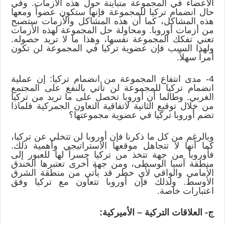
الأعضاء في المجموعة متباينة حول هذه الأزمات. وفي
حال انضمام تركيا للمجموعة فإنها ستكون عضواً ومعها
هذه المشاكل، كما أن هذه المشاكل والأزمات ستصبح
من أزمات أوروبا. ومحاولة حل المجموعة لهذه الأزمات
تعني تفكك المجموعة نفسها، وهذا ما لا تريد حصوله.
ولهذا السبب فإن عضوية تركيا في المجموعة لن تكون
أمراً سهلاً.
4- مدى انتفاع المجموعة من انضمام تركيا: إن عملية
انضمام تركيا للمجموعة لن تأتي بالنفع على المجتمع
الغربي. وطالما أن أوروبا تحصل على ما تريد من تركيا
من خلال توقيع الثانية لاتفاقية التعاون الجمركية فلماذا
تضم أوروبا تركيا في عضوية مجموعتها؟
وبالرغم من كل ما ذكرنا فإن أوروبا لن تتخلى عن تركيا،
كما أنها لا تتجاهل موقعها الاستراتيجي وأهمية ذلك.
فأوروبا من جهة تتخذ من تركيا جسراً لها للعبور إلى
منطقة آسيا الوسطى، ومن جهة أخرى تعتبرها الخندق
الأمامي والواقي لأي خطر قد يأتي من منطقة الشرق
الأوسط. ولذلك فإن أوروبا تتعاون مع تركيا وفق
اعتبارات خاصة.
ج- العلاقات التركية – الأميركية: