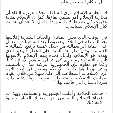
بل إحكام السيطرة عليها.
4- محاربة الإسلام: ترى السلطة بحكم غريزة البقاء أن
محاربة الإسلام أمر يضمن بقاءها. كما أن الإسلام بمثابة
عفريت في نظرها، لأنها لم يهدأ لها بالٌ إلا بعد أن هدمت
كيان الإسلام السياسي.
في الوقت الذي تعلن المبادئ والعقائد البشرية إفلاسها
نجد السلطة في البلاد -وخصوصاً بعد التسعينات – تعمل
على حماية الرأسمالية من خلال عملية ترقيع الكمالية –
العلمانية. وفي نظر هذا المبدأ فإن الخطر الوحيد الذي
يهدده هو الإسلام، ولذلك نجده يتهم الإسلام بالأصولية
تارة وبالتشدّد تارة أخرى كي يتسنّى له هدم الإسلام كلياً.
وكما هو معلوم فإن الجمهورية التركية منذ أن تأسست
وحتى يومنا هذا حاربت الإسلام وسعت في إبعاد الأمة
عن الإسلام ما استطاعت إلى ذلك سبيلاً من خلال القيام
بعمليات الانقلاب واستصدار القوانين وما شابه ذلك.
فمن الأعمال التي قامت بها:
هدمت الخلافة وأعلنت الجمهورية والعلمانية، وبهذا تم
إقصاء الإسلام السياسي عن معترك الحياة وأنسوا
الأمة ذلك.