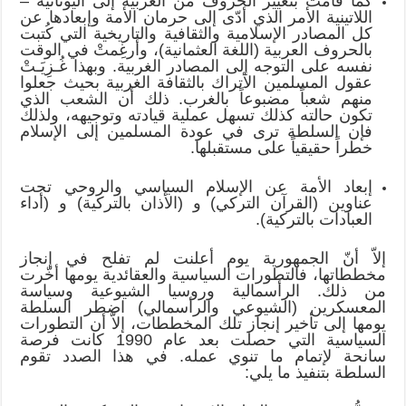
كما قامت بتغيير الحروف من العربية إلى اليونانية –
اللاتينية الأمر الذي أدّى إلى حرمان الأمة وإبعادها عن
كل المصادر الإسلامية والثقافية والتاريخية التي كُتبت
بالحروف العربية (اللغة العثمانية)، وأرغِمتْ في الوقت
نفسه على التوجه إلى المصادر الغربية. وبهذا غُـزِيَـتْ
عقول المسلمين الأتراك بالثقافة الغربية بحيث جعلوا
منهم شعباً مضبوعاً بالغرب. ذلك أن الشعب الذي
تكون حالته كذلك تسهل عملية قيادته وتوجيهه، ولذلك
فإن السلطة ترى في عودة المسلمين إلى الإسلام
خطراً حقيقياً على مستقبلها.
إبعاد الأمة عن الإسلام السياسي والروحي تحت
عناوين (القرآن التركي) و (الأذان بالتركية) و (أداء
العبادات بالتركية).
إلاّ أنّ الجمهورية يوم أعلنت لم تفلح في إنجاز
مخططاتها، فالتطورات السياسية والعقائدية يومها أخّرت
من ذلك. الرأسمالية وروسيا الشيوعية وسياسة
المعسكرين (الشيوعي والرأسمالي) اضطر السلطة
يومها إلى تأخير إنجاز تلك المخططات، إلاّ أن التطورات
السياسية التي حصلت بعد عام 1990 كانت فرصة
سانحة لإتمام ما تنوي عمله. في هذا الصدد تقوم
السلطة بتنفيذ ما يلي: