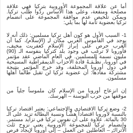
أما عن علاقة المجموعة الأوروبية بتركيا فهي علاقة
مصلحة ومنفعة، وعلى هذا الأساس ردّوا طلب تركيا.
ويمكن تلخيص عدم موافقة المجموعة على انضمام
تركيا بعضوية تامة لها بما يلي:
1- السبب الأول هو كون أهل تركيا مسلمين: ذلك أنه لا
يوجد في القاموس الغربي مكان لـِ (الإسلام)، كما أن
الغرب حرص على إبراز الإسلام كعفريت مخيف،
فأوروبا لا ترغب في وجود بلد كتركيا بنفوسه الـ (90)
مليون نسمة المسلمين. في العام الماضي عقد مؤتمر
في أوروبا، نظَّـمَـهُ قادة الأحزاب الديمقراطية المسيحية
في دول أوروبا المختلفة، وقد خرج المؤتمر بنتيجة
مشتركة مفادها: أن عضوية تركيا لن تقبل طالما أهلها
مسلمون.
إن انزعاج أوروبا من الإسلام كان ملموساً جلياً من
موقفها من حرب البوسنة – الهرسك.
2- وضع تركيا الاقتصادي والاجتماعي: يعتبر اقتصاد تركيا
بالنسبة لأوروبا اقتصاداً هشّـاً ونسبة البطالة تزيد على الـ
30 بالمائة. علاوة على أن نفوس تركيا في تزايد مستمر.
وانضمام تركيا للمجموعة الأوروبية يعني نزوح ثلث
الأتراك – العاطلين عن العمل – إلى أوروبا لإيجاد فرص