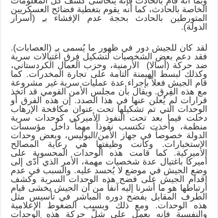
وبما أنه قام بالحادث فإنه يتحاشى كشف كل المعلومات
الخاصة بالحادث، كما أنه يقوم بتغطية فضائح العسكريين
المتورطين بالحادث بحجة عدم الإفشاء بـِ (أسرار
الدولة).
لقد كان للجيش دور في ظهور ما يُسمى بـِ (العصابات).
فقد دعم بعض الشخصيات لتشكيل فِرق اغتيالات سرية
ضد حركة (أسالا) الأرمنية، وحزب العمال الكردستاني،
وكذلك لبسط الهيمنة التامة على تجارة المخدرات. كما
قام الجيش فعلاً بإجراء عدة عمليات سرية غير مشروعة
مع هذه الفِرق. ويقال بأن مجلس الأمن القومي قد اتخذ
قرارات لم يُعلن عنها في هذا الصدد. إن هذه الفرق أو
الوحدات التي تم تشكيلها تحت عنوان مكافحة الإرهاب
دخلت فيما بعد تحت النفوذ الأميركي كوحدات سرية
منظمة، وأخذت تكتسب نفوذاً مهماً داخل مؤسسات
الدولة خصوصاً في جهاز الأمن/البوليس، وبعض وحدات
الاستخبارات. وكانت وظيفتها هي رعاية المصالح
الأميركية. كما قامت هذه الوحدات المحسوبة على
أميركا باغتيال عدة شخصيات مهمة، الأمر الذي أدّى إلى
وضع الجيش في موضع لا يُحسد عليه. والسبب في عدم
إقدام الجيش على فضح هذه الوحدات السرية وكشف
ارتباطها هو ما أشرنا إليه آنفاً من أن الجيش يخشى قيام
الطرف المقابل بفضح دوره المباشر في تأسيس مثل
هذه الوحدات. ومع ذلك وبسبب الضغوط الإعلامية
والنفسية فإنه يعمل على شلّ حركة هذه الوحدات