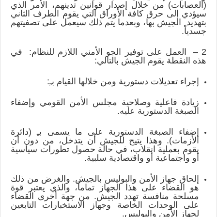
(العصابات) من خلال إصدار قوانين تدينهم، الأمر الذي
سيؤدي إلى حرق كافة الأوراق التي يقوم الطرف الثاني
بتهديد الجيش بها، وبعدما يتم ذلك سيعمل على تصفيتهم
جسدياً.
2 – العمل على توفير الجو الأمني اللازم للنظام: في
هذه النقطة يقوم الجيش بالتالي:
إجراء تعديلات دستورية ومن خلالها القيام بـِ:
زيادة فاعلية وصلاحية مجلس الأمن القومي وإضفاء
الصبغة الدستورية عليه.
إضفاء الصبغة الدستورية على ما يسمى بـِ (دائرة
الأزمات). وهذا يتيح للجيش أن يتدخل، من دون أن
يقوم بعملية انقلاب، في حالة حصول تطورات سياسية
أو واجتماعية أو واقتصادية سلبية.
إلحاق جهاز الأمن والبوليس بالجيش. والغرض من ذلك
هو القضاء على هذا الجهاز تماماً، والذي يعتبر قوة
مسلحة منافسة تهدد الجيش. من جهة أخرى القضاء
على الوحدات الخاصة وجهاز الاستخبارات التابعين
لجهاز الأمن والبوليس.