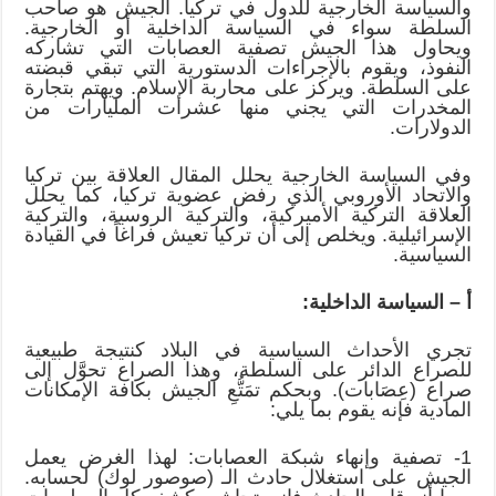
والسياسة الخارجية للدول في تركيا. الجيش هو صاحب
السلطة سواء في السياسة الداخلية أو الخارجية.
ويحاول هذا الجيش تصفية العصابات التي تشاركه
النفوذ، ويقوم بالإجراءات الدستورية التي تبقي قبضته
على السلطة. ويركز على محاربة الإسلام. ويهتم بتجارة
المخدرات التي يجني منها عشرات المليارات من
الدولارات.
وفي السياسة الخارجية يحلل المقال العلاقة بين تركيا
والاتحاد الأوروبي الذي رفض عضوية تركيا، كما يحلل
العلاقة التركية الأميركية، والتركية الروسية، والتركية
الإسرائيلية. ويخلص إلى أن تركيا تعيش فراغاً في القيادة
السياسية.
أ – السياسة الداخلية:
تجري الأحداث السياسية في البلاد كنتيجة طبيعية
للصراع الدائر على السلطة، وهذا الصراع تحوَّل إلى
صراع (عِصَابات). وبحكم تمَتُّعِ الجيش بكافة الإمكانات
المادية فإنه يقوم بما يلي:
1- تصفية وإنهاء شبكة العصابات: لهذا الغرض يعمل
الجيش على استغلال حادث الـ (صوصور لوك) لحسابه.