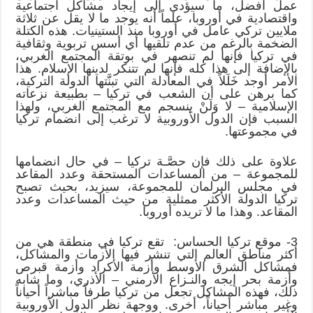
عمل أفضل، ما سيؤدي إلى إيجاد مشاكل اجتماعية
واقتصادية في أوروبا، علماً أنه يوجد ما لا يقل عن ثلاثة
ملايين تركي عامل في أوروبا منذ الستينيات. هذه الكتلة
الضخمة بالرغم من عدم تلقيها أي أسس تربوية وثقافية
في تركيا فإنها لم تنصهر في بوتقة المجتمع الغربي،
بالإضافة إلى هذا كله فإنها لم تتنكر لدينها الإسلام. هذا
الأمر أوجد خَلَلاً في المعادلة التي تبنَّتها الدولة التركية،
كما برهن على أن الشعب في تركيا – بطبيعة نزعاته
الإسلامية – لا وَلَنْ ينسجم مع المجتمع الغربي، ولهذا
السبب فإن الدول الأوروبية لا ترغب إلى انضمام تركيا
في مجموعتها.
علاوة على ذلك فإن حصَّـة تركيا – في حال انضمامها
للمجموعة – من المساعدات المستحقة وعدد المقاعد
في مجلس البرلمان للمجموعة، سيزيد، بحيث تصبح
تركيا الدولة الأكثر ممثلية من حيث المساعدات وعدد
المقاعد. وهذا ما لا تريده أوروبا.
3- موقع تركيا الحساس: تقع تركيا في منطقة هي من
أكثر مناطق العالم التي تنشر فيها الأزمات والمشاكل،
فمشاكل الشرق الأوسط وأزمة الأكراد وأزمة قبرص
وأزمة بحر إيجه والنـزاع الأرمني – الأذري، وما شابه
ذلك، فهذه المشاكل تجعل من تركيا طرفاً مباشراً أحياناً
وغير مباشر أحياناً، أخرى. ووجهة نظر الدول الأوروبية