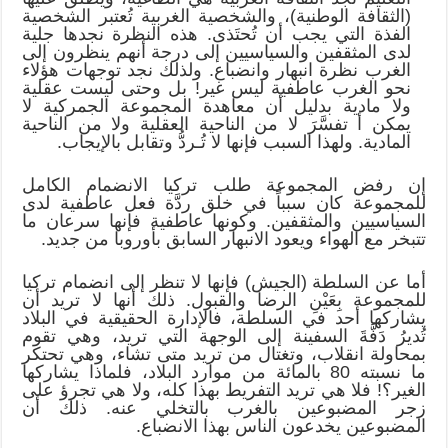
(الثقافة الوطنية)، والشخصية الغربية تُعتبر الشخصية
الفذة التي يجب أن تُحتَذى. هذه النظرة نجدها جلية
لدى المثقفين والسياسيين إلى درجة أنهم ينظرون إلى
الغرب نظرة انبهار وانضباع. ولذلك نجد توجهات هؤلاء
نحو الغرب عاطفية ليس غير! بل وحتى ليست عقلية
ولا مادية بدليل أن معاهدة المجموعة الجمركية لا
يمكن أ تفسَّرَ لا من الناحية العقلية ولا من الناحية
المادية. ولهذا السبب فإنها لا تُـردُّ وتقابل بالإيجاب.
إن رفض المجموعة طلب تركيا الانضمام الكامل
للمجموعة كان سبباً في خلق ردَّة فعل عاطفية لدى
السياسيين والمثقفين. وكونها عاطفية فإنها سرعان ما
تتبخر مع الهواء ويعود الانبهار السابق بأوروبا من جديد.
أما عن السلطة (الجيش) فإنها لا تنظر إلى انضمام تركيا
للمجموعة بِعَيْنِ الرضا والقبول. ذلك أنها لا تريد أن
يشاركها أحد في السلطة، فالإدارة الحقيقية في البلاد
تُديرُ دَفَّةَ السفينة إلى الوجهة التي تريد، وهي تقوم
بمحاولة انقلاب، وتغتال من تريد متى تشاء، وهي تحتكر
ما نسبته 80 بالمائة من موارد البلاد، فلماذا يشاركها
الغير؟! فلا هي تريد التفريط بهذا كله، ولا هي تجرؤ على
زجر المضبوعين بالغرب بالتخلي عنه. ذلك أن
المضبوعين يخدعون الناس بهذا الانضباع.