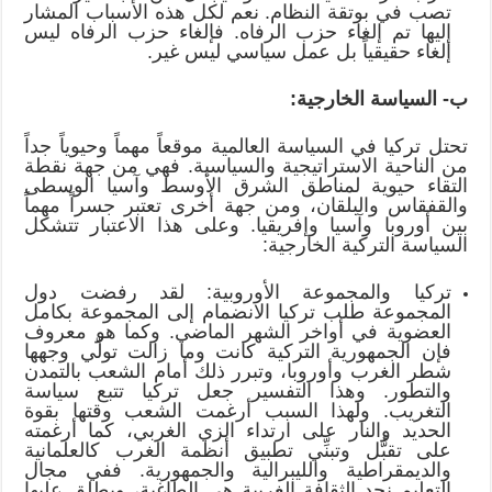
تصب في بوتقة النظام. نعم لكل هذه الأسباب المشار
إليها تم إلغاء حزب الرفاه. فإلغاء حزب الرفاه ليس
إلغاء حقيقياً بل عمل سياسي ليس غير.
ب- السياسة الخارجية:
تحتل تركيا في السياسة العالمية موقعاً مهماً وحيوياً جداً
من الناحية الاستراتيجية والسياسية. فهي من جهة نقطة
التقاء حيوية لمناطق الشرق الأوسط وآسيا الوسطى
والقفقاس والبلقان، ومن جهة أخرى تعتبر جسراً مهماً
بين أوروبا وآسيا وإفريقيا. وعلى هذا الاعتبار تتشكل
السياسة التركية الخارجية:
تركيا والمجموعة الأوروبية: لقد رفضت دول
المجموعة طلب تركيا الانضمام إلى المجموعة بكامل
العضوية في أواخر الشهر الماضي. وكما هو معروف
فإن الجمهورية التركية كانت وما زالت تولّي وجهها
شطر الغرب وأوروبا، وتبرر ذلك أمام الشعب بالتمدن
والتطور. وهذا التفسير جعل تركيا تتبع سياسة
التغريب. ولهذا السبب أرغمت الشعب وقتها بقوة
الحديد والنار على ارتداء الزي الغربي، كما أرغمته
على تقبُّل وتبنِّي تطبيق أنظمة الغرب كالعلمانية
والديمقراطية والليبرالية والجمهورية. ففي مجال
التعليم نجد الثقافة الغربية هي الطاغية، ويطلق عليها