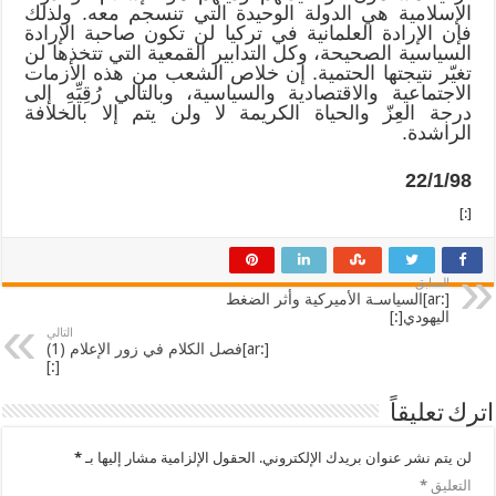
الإسلامية هي الدولة الوحيدة التي تنسجم معه. ولذلك
فإن الإرادة العلمانية في تركيا لن تكون صاحبة الإرادة
السياسية الصحيحة، وكل التدابير القمعية التي تتخذها لن
تغيّر نتيجتها الحتمية. إن خلاص الشعب من هذه الأزمات
الاجتماعية والاقتصادية والسياسية، وبالتالي رُقِيِّهِ إلى
درجة العِزّ والحياة الكريمة لا ولن يتم إلا بالخلافة
الراشدة.
22/1/98
[:]
السابق
[:ar]السياسـة الأميركية وأثر الضغط
اليهودي[:]
التالي
[:ar]فصل الكلام في زور الإعلام (1)
[:]
اترك تعليقاً
لن يتم نشر عنوان بريدك الإلكتروني.
الحقول الإلزامية مشار إليها بـ
*
التعليق
*