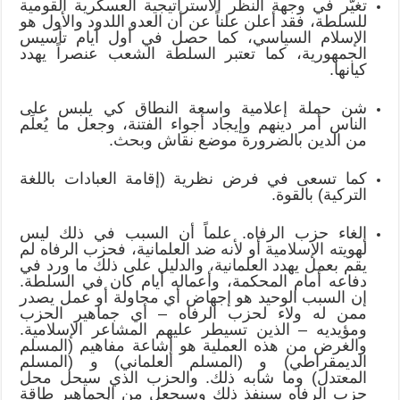
تغيُّر في وجهة النظر الاستراتيجية العسكرية القومية
للسلطة، فقد أعلن علناً عن أن العدو اللدود والأول هو
الإسلام السياسي، كما حصل في أول أيام تأسيس
الجمهورية، كما تعتبر السلطة الشعب عنصراً يهدد
كيانها.
شن حملة إعلامية واسعة النطاق كي يلبس على
الناس أمر دينهم وإيجاد أجواء الفتنة، وجعل ما يُعلَم
من الدين بالضرورة موضع نقاش وبحث.
كما تسعى في فرض نظرية (إقامة العبادات باللغة
التركية) بالقوة.
إلغاء حزب الرفاه. علماً أن السبب في ذلك ليس
لهويته الإسلامية أو لأنه ضد العلمانية، فحزب الرفاه لم
يقم بعمل يهدد العلمانية، والدليل على ذلك ما ورد في
دفاعه أمام المحكمة، وأعماله أيام كان في السلطة.
إن السبب الوحيد هو إجهاض أي محاولة أو عمل يصدر
ممن له ولاء لحزب الرفاه – أي جماهير الحزب
ومؤيديه – الذين تسيطر عليهم المشاعر الإسلامية.
والغرض من هذه العملية هو إشاعة مفاهيم (المسلم
الديمقراطي) و (المسلم العلماني) و (المسلم
المعتدل) وما شابه ذلك. والحزب الذي سيحل محل
حزب الرفاه سينفذ ذلك وسيجعل من الجماهير طاقة