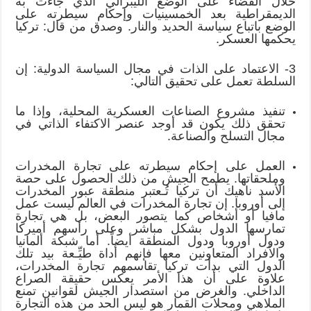
خلال القضاء على الوضع الليبرالي الذي جاءت به
الديمقراطية بعد الخمسينيات وإحكام سيطرته على
الوضع باتباع سياسة الحديد والنار. وصدق من قال: تركيا
يحكمها العسكر.
3- الاعتماد على الذات في مجال السياسة الدولية: إن
السلطة تعمل على تحقيق التالي:
تنفيذ مشروع الصناعات العسكرية المحلية، وإذا ما
تحقق ذلك يكون قد أوجد عنصر الاكتفاء الذاتي في
مجال التسلح والصناعة.
العمل على إحكام سيطرته على تجارة المخدرات
وملحقاتها. يطمح الجيش من ذلك الحصول على حصة
الأسد ناهيك أن تركيا تُـعتبر منطقة عبور المخدرات
إلى أوروبا. إن تجارة المخدرات في العالم ليست عمل
مافيا أو أشخاص كما يتصور البعض، بل هي تجارة
تمارسها الدول بشكل مباشر وعلى رأسهم أميركا
ودول أوروبا ودول المنطقة أيضاً. أما شبكة ألمانيا
والأفراد المتعاونين معها فإنهم أداة طيِّـعة بيد تلك
الدول التي بدأت تركيا تقاسمهم تجارة المخدرات،
علاوة على أن هذا الأمر يعكس حقيقة الصراع
الداخلي. والغرض من استصدار الجيش لقوانين تمنع
الملاهي ومحلات القمار هو ليس الحد من هذه التجارة