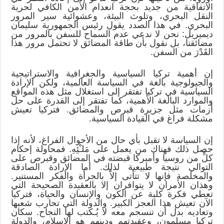
الاتفاقية من جديد بحجة انعدام الأمن الكافي لحرية
النقل البحري، وتلوث البيئة، وعشوائية سير المرور
البحري. في هذا الصدد يقول رئيس الجمهورية سليمان
ديميريل: نحن لا ندعي عدم السماح للسفن بالمرور من
مضائقنا، بل نقول بأن طاقة المضائق لا تحتمل مرور هذا
القَدْرَ من السفن.
إن أهمية تركيا السياسية والجغرافية والاستراتيجية
والجيولوجية بالغة في السياسة العالمية، ولكن الإرادة
السياسية في تركيا تفتقر إلى استغلال مثل هذه المواقع
والموارد البالغة الأهمية، كما تفتقر إلى القدرة على حل
أزمات مثل جزيرة قبرص والمضائق. فتركيا تعيش
مشكلة فراغ في القيادة السياسية.
إن السياسة لا تقبل بأي حال من الأحوال الفراغ، لأنه إذا
حصل ذلك فهناك من يعمل على مَلـْئِهِ. فمحاولة إحكام
كلٍّ من روسيا وأميركا قبضته في المضائق وقبرص على
التوالي نتيجة طبيعية لذلك. أما الإرادة الصادقة
والمخلصة فإنها لا تتأتى إلاّ بالجرأة والفكر المستنير.
وهذان الأمران لا يتوافران إلا بالعقيدة الصحيحة التي
تعطي فكرة كلية عن الكون والإنسان والحياة، فتركيا
الآن تعيش هذا العجز الكبير. والدولة التي تحارب شعبها
وتعاديه بدل أن تنسجم معه لا يُـكتب لها النجاح. سكان
تركيا مسلمون، وعقيدتهم ودينهم هو الإسلام، والدولة