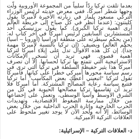
بعدما تلقت تركيا ردّاً سلبياً من المجموعة الأوروبية ولّت
وجهها شطر أميركا، ففي معرض حديثه لرئيس الوزراء
التركي مسعود يلماز في زيارته الأخيرة لأميركا يقول
كلينتون: (عندما أنظر في كل صباح إلى خريطة العالم
أرى أهمية تركيا الكبرى). كما يقول برزنيسكي أحد
المستشارين السابقين لرئيس أميركا في آخر كتاب له:
(من يحكم سيطرته على منطقة أوراسيا (أوروبا – آسيا)
يحكم العالم) ويضيف: (إن تركيا بالنسبة لأميركا مهمة
جداً). إن كل هذه الأقوال تدل على إِيلاءِ أميركا لتركيا
أهمية قصوى. فهي تريد أن تسخر الإمكانات
الاستراتيجية التي تتمتع بها تركيا لحسابها. إلاّ أن تصرف
أميركا هذا يثير حفيظة السلطة في تركيا التي ترى في
رسم سياسة محورها أميركي خطراً على كيانها. فأميركا
تقول لتركيا “اتبعيني أعطِكِ بعض المكاسب” أما تركيا
فتتبع سياسة رعاية المصالح المشتركة. أما أميركا فلا
تريد أن تقاسمها تركيا مصالحها الحيوية في كل من
الشرق الأوسط وآسيا الوسطى، وتعمل على إخضاعها
من خلال ممارسة الضغوط الاقتصادية، وتهديدات
الحرب الخارجية وإثارة الحرب الداخلية من خلال بعض
الوسائط، إلاّ أنه ولحد الآن لا يوجد تغيير ملحوظ على
العلاقات التركية الأميركية.
د- العلاقات التركية – الإسرائيلية: