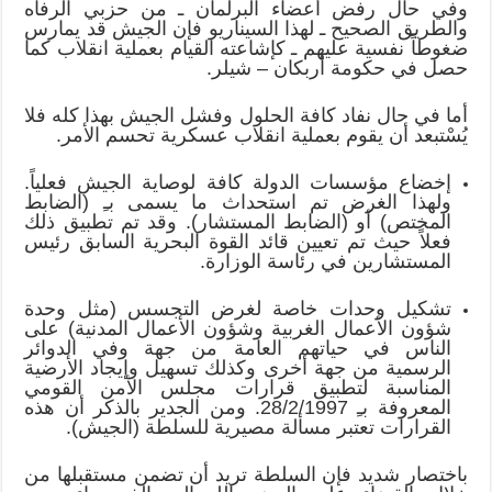
وفي حال رفض أعضاء البرلمان ـ من حزبي الرفاه
والطريق الصحيح ـ لهذا السيناريو فإن الجيش قد يمارس
ضغوطاً نفسية عليهم ـ كإشاعته القيام بعملية انقلاب كما
حصل في حكومة أربكان – شيلر.
أما في حال نفاد كافة الحلول وفشل الجيش بهذا كله فلا
يُسْتبعد أن يقوم بعملية انقلاب عسكرية تحسم الأمر.
إخضاع مؤسسات الدولة كافة لوصاية الجيش فعلياً.
ولهذا الغرض تم استحداث ما يسمى بـِ (الضابط
المختص) أو (الضابط المستشار). وقد تم تطبيق ذلك
فعلاً حيث تم تعيين قائد القوة البحرية السابق رئيس
المستشارين في رئاسة الوزارة.
تشكيل وحدات خاصة لغرض التجسس (مثل وحدة
شؤون الأعمال الغربية وشؤون الأعمال المدنية) على
الناس في حياتهم العامة من جهة وفي الدوائر
الرسمية من جهة أخرى وكذلك تسهيل وإيجاد الأرضية
المناسبة لتطبيق قرارات مجلس الأمن القومي
المعروفة بـِ 28/2/1997. ومن الجدير بالذكر أن هذه
القرارات تعتبر مسألة مصيرية للسلطة (الجيش).
باختصار شديد فإن السلطة تريد أن تضمن مستقبلها من