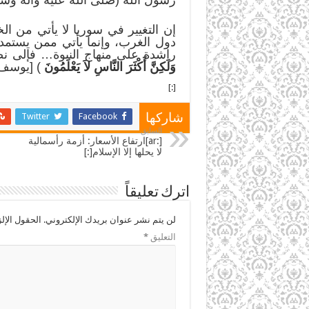
إن التغيير في سوريا لا يأتي من ا
دول الغرب، وإنما يأتي ممن يستمدو
راشدة على منهاج النبوة… فإلى نصر
وَلَكِنَّ أَكْثَرَ النَّاسِ لاَ يَعْلَمُونَ
) [يوسف 21]
[:]
Twitter
Facebook
شاركها
السابق
[:ar]ارتفاع الأسعار: أزمة رأسمالية
لا يحلها إلا الإسلام[:]
اترك تعليقاً
لن يتم نشر عنوان بريدك الإلكتروني.
الحقول الإلز
التعليق
*