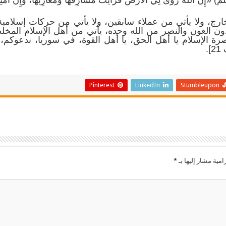
لخارج، ولا يأتي من عملاء سابقين، ولا يأتي من حركات إسلامي
ن العون والنصر من الله وحده، يأتي من أهل الإسلام المخلصي
ة الإسلام يا أهل الحق، يا أهل القوة، في سوريا، ندعوكم، ق
.
Pinterest
LinkedIn
Stumbleupon
امية مشار إليها بـ
*