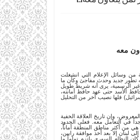
اون معه
ة من وسائل الإعلام التي انشغلت
ه تطور جديد وحدث مفاجئ وكأن ما
 وغير الرسمية، يرى أنه شريط طويل
حافظ الأسد حتى عهد حافظ أمانته،
إسرائيل) فلها نصيب آخر من التحليل
معروض، وإن تاريخ العلاقة الخفية
داً في التعامل معه. فعلى الحدود
 يمكن اعتبار منطقة الجولان هي من أكثر مناطق المنطقة أماناً،
لبنان إلا بعد أخذ موافقة رابين،
ن النظام السوري يلتزم تماماً ما