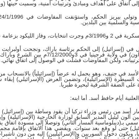
ية والسلمية بين البلدين.
 نتانياهو فتوقفت المفاوضات.
اد حزب العمل في (إسرائيل) إلى الحكم برئاسة باراك، ونجحت أولب
جديدة من المحادثات في (شبيردزتاون) في ولاية 
تيباته، ولكن المفاوضات فشلت في الوصول إلى اتفاق نهائي.
نية أيام حافظ أسد. أما ابنه:
لثاني 2004م طلب بشار أسد من رئيس وزراء تركيا أن يقود وساطة بين (إسر
آلون ليئيل المدير السابق لوزارة الخارجية (الإسرائيلية) و
 بـ(ديبلوماسية المسار الثاني) وتوصلا إلى مسودة اتفاق يقو
ئيل) حتى لو وقع بعد سنوات. ويقضي هذا الاتفاق بإقامة م
 ويكون دخول السوريين و(الإسرائيليين) إليه من دون تأشيرات