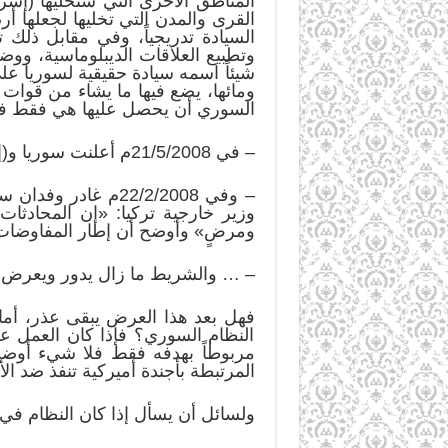
المناطق الأخرى التي ستخليها (إسرا
القرى والمدن التي تخليها لجعلها أر
السيادة تدريجياً، وفي مقابل ذلك 
شيئاً اسمه سيادة حقيقية لسوريا عل
ومائها، يضع فيها ما يشاء من قوات
السوري أن يحصل عليها هي فقط في 
– في 21/5/2008م أعلنت سوريا و(إسرائيل) عن بدء مفاوضات مباشرة ورسمية في إسطنبول عبر وساطة تركية.
– وفي 22/2/2008م غ
وزير خارجية تركيا: «إن المحاد
ومرضٍ» وأوضح أن إطار المفاوضات ي
– … والشريط ما زال يدور ويعرض م
فهل بعد هذا العرض يبقى عذر، أمام 
النظام السوري؟ فإذا كان العمل ع
مربوطاً بهدفه فقط فلا شيء أوضح 
المرتبطة بأجندة أميركية تنفذ ضد الأ
ولسائل أن يسأل إذا كان النظام في