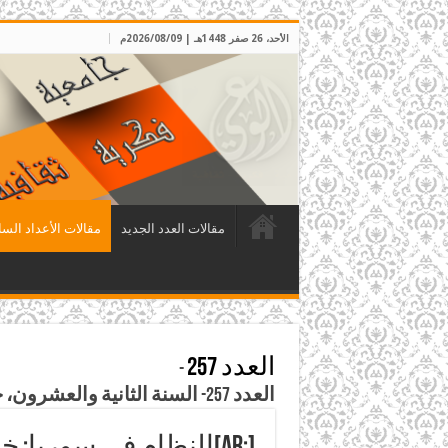
الأحد، 26 صفر 1448هـ | 2026/08/09م
مقالات العدد الجديد
مقالات الأعداد السا
العدد 257
-
العدد 257- السنة الثانية والعشرون، جمادى الآخرة 1429هـ، الموافق حزيران 2008م
[:ar]النظام في سوريا: خياره للسلام الاستراتيجي… أميركي، ولا عذر لمن يتعاون معه[:]