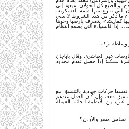
فيهية. و(إسرائيل) تتعهد بعدم هدم
لاح، وبالطبع كل الجولان سيعود إلى
ن التي تنـزع عنها صفة العسكرية،
بلوماسية، ووضع جدول زمني للانسحاب من الجولان يراوح بين 5 و15 سنة. إن ما ذكر من هذه الشروط لا يبقي
يها كما يشاء، يتصرف بأرضها وجوها
 إذاً فالسيادة التي يطمع النظام
المفاوضات غير المباشرة. وقال باباجان
شرة ممكنة إذا حصل تقدم محدود
ر نفسها حركات جهادية بالتنسيق مع
تنسيق معه، وإن كان العمل عندهم
يره من الأنظمة الخائنة العميلة
ن نظامي مصر والأردن؟