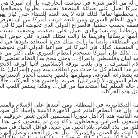
ه من الأمر شيء في سياسته الخارجية، بل إن أميركا هي التي
وأميركا تعمل على صياغة المنطقة بحسب نظرتها ومصالحها
 مخططها تماماً؛ لذلك فإنه لا يعد العدة للقضاء على كيان ي
ا قوي النظام السوري ومن تابعه قربت أميركا من أن تفرض 
نطقة بحسب خطتها. فالصراع الدولي الذي تخوضه أميركا في ا
 بريطانيا وفرنسا والذي يعمل على تصفيته، وتصفيته ليست 
سها بريطانيا وفرنسا ما زالت تمتلك القدرة على خوض الص
المنطقة، وأيضاً ما زالت تملك قدرة استعادة نفوذها في أم
 المنطقة. كذلك فإن أميركا في صراعها الدولي الذي تخوضه
 لها… لذلك فإن أميركا تستخدم النظام السوري على أكثر من
عيد لبنان وفلسطين والعراق… وحتى ينجح هذا النظام تقتضي 
ام المشرف… وأن يلعب بورقة الإسلاميين لأنها الورقة الأنج
م هذا النظام كل ما حدث من اتفاقات بينه وبين (إسرائيل) ع
 بشعاراته الفارغة، وسيلزمها بالسير بحسب الخيار الاستراتيج
نظام السوري، لا (إسرائيل)، ضربه. وأحسن هذه الحركات حالاً
 حالة السلم كما استخدمها من قبل… وهكذا يستمر اللعب الد
مثل هذه الحركات.
ة الديكتاتورية في المنطقة، ومن أشدها على الإسلام والمسل
د، وإن هذا النظام القائم على الأجهزة الأمنية وإخماد كل ص
لقاتمة هذه إلا أهل سوريا المسلمين الذين تنبض عروقهم بالح
عون باحتراس ويخططون بذكاء ومن ثم ينقضون على هذا الن
ق من بلاد الشام، بلاد الخير، من جديد، قوافل الجهاد في سبيل 
، ولا الهند، ولا الصين، ولا أميركا… بل تخترق الحجب وتصل إلى 
َهَ زَوَى لِي الْأَرْضَ فَرَأَيْتُ مَشَارِقَهَا وَمَغَارِبَهَا، وَإِنَّ أُمَّتِي سَ