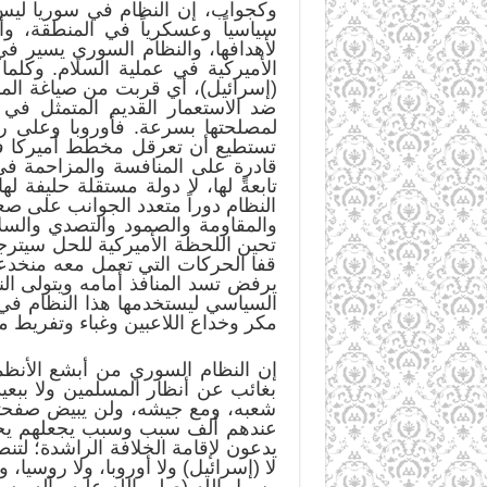
وكجواب، إن النظام في سوريا ليس ل
سياسياً وعسكرياً في المنطقة، 
لأهدافها، والنظام السوري يسير في
الأميركية في عملية السلام. وكلم
(إسرائيل)، أي قربت من صياغة الم
ضد الاستعمار القديم المتمثل في
لمصلحتها بسرعة. فأوروبا وعلى رأ
تستطيع أن تعرقل مخطط أميركا في 
قادرة على المنافسة والمزاحمة في
تابعةً لها، لا دولة مستقلة حليفة
النظام دوراً متعدد الجوانب على ص
والمقاومة والصمود والتصدي والسل
تحين اللحظة الأميركية للحل سيترج
قفا الحركات التي تعمل معه منخدعة
يرفض تسد المنافذ أمامه ويتولى ال
السياسي ليستخدمها هذا النظام في
مكر وخداع اللاعبين وغباء وتفريط 
إن النظام السوري من أبشع الأنظم
بغائب عن أنظار المسلمين ولا ببعي
شعبه، ومع جيشه، ولن يبيض صفحته ا
عندهم ألف سبب وسبب يجعلهم يجتم
يدعون لإقامة الخلافة الراشدة؛ لتنطل
لا (إسرائيل) ولا أوروبا، ولا روسيا
رسول الله (صلى الله عليه وآله وسلم) «إِنَّ اللّ