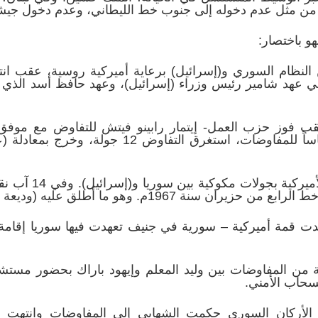
ن مثل عدم دخوله إلى جنوب خط الليطاني، وعدم دخول جيش
هو باختصار:
ضات بين النظام السوري و(إسرائيل) برعاية أميركية روسية، عق
 عهد شامير رئيس وزراء (إسرائيل)، وعهد حافظ أسد الذي يذ
لف رابين -عقب فوز حزب العمل- إيتمار رابينو فيتش للتفاوض مع 
الاتفاق على اعتماد القرار 242 أساساً للمفاوضات،
– عام 1993م قام وز
سنة 1967م. وهو ما أطلق عليه (وديعة رابين).
انون الثاني سنة 1994م عقدت قمة أميركية – سورية في جنيف تعهدت فيها سور
1994م جرت جولة من المفاوضات بين وليد المعلم وإيهود باراك بحضور مس
انسحاب الأمني.
م انضم رئيس الأركان السوري حكمت الشهابي إلى المفاوضات وانت