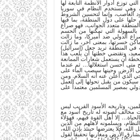
 توزع أدوار الأنظمة التابعة لها
، وهي تستخدم النظام في سوريا
هود الغاصب، وإنما لتحسين الشروط
حلها على دول المنطقة، بما فيها
لمنطقة متعدد الجوانب، فهو صراع
بالسهولة التي تمكنها من الحسم
راع الدولي ضد أميركا، وما زالت
اكن خسرتها، بمعنى آخر، ما زالت
 في المنطقة تريد جعل (إسرائيل)
 صعيد، وتقتضي خطتها أن يلعب هذا
الخطة أن يستعمل شعارات الممانعة
ح متى أحسن استغلالها… ثم عندما
لى الأرض. وحينها سيصب الماء على
ي الذي أعلن عنه أنه السلام. ومن
 سيكون من يقبل تحولها إلى العمل
ولي بمصير المسلمين معتمداً على
مين، وتاريخه الأسود القريب ليس
وت مخالف لصوته له تاريخ أسود مع
ياة… إلا أهل القوة فيهم، فهؤلاء
ظام، ويسلمونه لأهلهم من الذين
الله، فلا يعترضها حينئذ بإذن الله،
مشارق الأرض ومغاربها تحقيقاً لقول
يَبْلُغُ مُلْكُهَا مَا زُوِيَ لِي مِنْهَا».