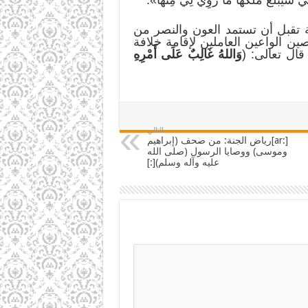
ة تقبل أن تستمد العون والنصر من
ن الواعين العاملين لإقامة خلافة
ال تعالى: (
وَاللهُ غَالِبٌ عَلَى أَمْرِهِ
التالي
[:ar]رياض الجنة: من صحف (إبراهيم
وموسى) ووصايا الرسول (صلى الله
عليه وآله وسلم)[:]