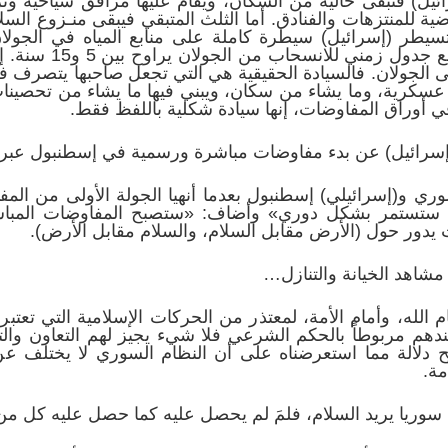
ئيل) فتبقى خالية من السكان، ويقام عليها مرافق سياحية وتر
ضية للمنتزهات والفنادق. أما الثلث المتبقي فيبقى منـزوع الس
تسيطر (إسرائيل) سيطرة كاملة على منابع المياه في الجولا
وتطبيع العلاقات الدي
ى الجولان. فالسيادة الحقيقية هي التي تجعل صاحبها يتصرف ف
 عسكرية، وما يشاء من سكان، ويبني فيها ما يشاء من تحصينات…
أوراق المفاوضات، إنها سيادة شكلية باللفظ فقط.
ادر وفدان سوري و(إسرائيلي) إسطنبول بعدما أنهيا الجولة الأولى من 
ثات ستستمر بشكل دوري» وأضاف: «ستصبح المفاوضات المبا
دور حول (الأرض مقابل السلام، والسلام مقابل الأرض).
شاهد الخيانة والتنازل…
الله، وأمام الأمة، لمعتذر من الحركات الإسلامية التي تعتب
ندهم مربوطاً بالحكم الشرعي فلا شيء يجيز لهم التعاون وال
دلالة مما استعرضناه على أن النظام السوري لا يختلف عن غ
مة.
 سوريا يريد السلام، فلمَ لم يحصل عليه كما حصل عليه كل م