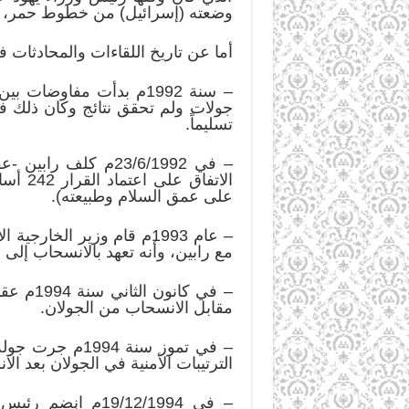
وضعته (إسرائيل) من خطوط حمر، م
أما عن تاريخ اللقاءات والمحادثات ف
– سنة 1992م بدأت مفاو
جولات ولم تحقق نتائج وكان ذلك في
تسليماً.
– في 23/6/1992م ك
على عمق السلام وطبيعته).
مع رابين، وأنه تعهد بالانسحاب إلى خط الرابع من حزيران 
– في ك
مقابل الانسحاب من الجولان.
– في تموز سنة 
الترتيبات الأمنية في الجولان بعد ال
– في 19/12/1994