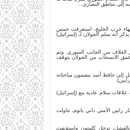
ه إلى مناطق النصارى…
ب انتهاء حرب الخليج، استغرقت خمس
كر أنه سلم الجولان لـ (إسرائيل)
موفق العلاف من الجانب السوري. وتم
 استغرق التفاوض 12 جولة، وخرج بمعادلة (عمق الانسحاب من الجولان يتوقف
ير الخارجية الأميركية بجولات مكوكية بين سوريا و(إسرائيل). وفي 14 آب نقل إلى حافظ أسد مضمون مباحثاته
يا إقامة علاقات سلام عادية مع (إسرائيل)
تشار رابين الأمني داني ياتوم، تناولت
هت بالفشل، تدخل كلينتون واستؤنفت