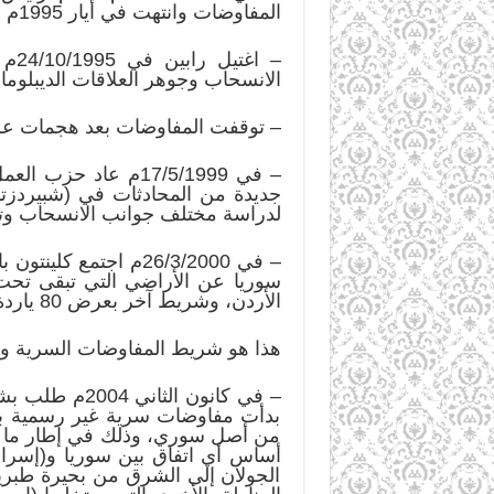
المفاوضات وانتهت في أيار 1995م إلى اتفاق على أهداف ومبادئ وترتيبات أمنية، وسميت حينها (ورقة تفاهمات).
الانسحاب وجوهر العلاقات الديبلوماس
– توقفت المفاوضات بعد هجمات عسكرية في 2 و3/1996م وجرت انتخابات، وفاز الليكود بزعامة
– في 17/5/1999م ع
لدراسة مختلف جوانب الانسحاب وتر
الأردن، وشريط آخر بعرض 80 ياردة على الضفة الشرقية لبحيرة طبريا.
هذا هو شريط المفاوضات السرية والعل
– في كانون ا
بدأت مفاوضات سرية غير رسمية بين 
من أصل سوري، وذلك في إطار ما سمي
أساس أي اتفاق بين سوريا و(إسرا
الجولان إلى الشرق من بحيرة طبريا،