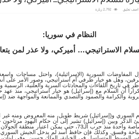
اضف تعليق
2,792 زيارة
النظام في سوريا:
سلام الاستراتيجي… أميركي، ولا عذر لمن يتع
ل المفاوضات السورية (الإسرائيلية)، واحتل مساحات واسع
رفين، وهل هو خيار ظرفي أم استراتيجي، وصور الأمر على أن
ظر في تاريخ اللقاءات والمحادثات السرية والعلنية، الرسمية
كراراً أن السلام مع (إسرائيل) هو خيار استراتيجي، منذ عهد 
 العروبة والكرامة والصمود والتصدي والممانعة والمواجهة ضد (
ام السوري و(إسرائيل) شريط طويل، منه المعروض ومنه غير ال
يئ الذكر وبين (إسرائيل) تشير إلى أن حكام اليهود مرتاحون ج
السورية مع (إسرائيل) لم تطلق رصاصة واحدة منذ حرب الـ73، حتى
احة وفسق. وكذلك فإن حافظ أسد لم يدخل الجيش السوري إلى 
بر الوسيط المتسلسل في الخيانة، الملك حسين. وفي لبنان، كا