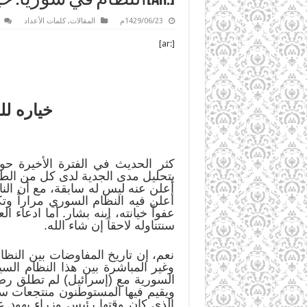
1429/06/23م
المقالات
,
كلمات الأعداد
[:ar]
خياره لل
كثر الحديث في الفترة الأخيرة حو
بتحليل مدى الجدية لدى كل من الط
أعلن عنه ليس له سابقة، مع أن النا
أعلن فيه النظام السوري مراراً وت
عفواً خيانته، ابنه بشار. أما ادعاء
سنتناوله لاحقاً إن شاء الله.
نعم، إن تاريخ المفاوضات بين النظ
وغير المباشرة بين هذا النظام الس
ويقيم فيها المستوطنون منتجعات سي
الذي كان وقتها رئيس وزراء يهود ع