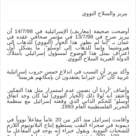
بيريز والسلاح النووي
أوضحت صحيفة (معاريف) الإسرائيلية في 14/7/98 أن
بيريز صرح في 13/7/98 في مؤتمر صحافي عقده في
عمان بـ “إننا لم نطور هذا الخيار (النووي) للذهاب إلى
هيروشيما وإنما للذهاب إلى أوسلو”، ما يشكل أول
اعتراف بمثل هذا الوضوح لمسؤول إسرائيلي بامتلاك
الدولة العبرية السلاح النووي.
وأكد بيريز أن السبب في اندلاع خمس حروب إسرائيلية
عربية كان “لأن جيراننا يعتقدون أن بإمكانهم هزيمتنا”
وأضاف “أردنا أن نضمن عدم استمرار مثل هذا التفكير.
وأعتقد أنه لولا ذلك (الخيار النووي) لما كان وجد اتفاق
أوسلو” للحكم الذاتي الذي وقعته إسرائيل مع منظمة
التحرير الفلسطينية العام 1993.
وأقامت إسرائيل منذ أكثر من 20 عاماً مفاعلاً نووياً في
ديمونة في صحراء النقب يستطيع إنتاج البلاتونيوم اللازم
للشحنات النووية. ويقول خبراء إنه يوجد في المفاعل ما
بين 100 و200 شحنة نووية يمكن وضعها في صواريخ