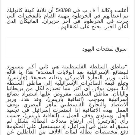
أعلنت وكالة أ ف ب في 5/8/98 أن ثلاثة كهنة كاثوليك
تم اعتقالهم في الخرطوم بتهمة القيام بالتفجيرات التي
جرت في الخرطوم في آخر حزيران. الفاتيكان الذي
أعلن الخبر، يحتج على اعتقالهم .
سوق لمنتجات اليهود
“مناطق السلطة الفلسطينية هي ثاني أكبر مستورد
للبضائع الإسرائيلية بعد الولايات المتحدة” هذا ما قاله
نائب وزير التجارة الأميركي ونقلته صحيفة (هآرتس).
وتبلغ قيمة الصادرات الإسرائيلية إلى مناطق السلطة
1.2 بليون دولار، أي أكثر مما تصدره لكل من بريطانيا
واليابان. مناطق السلطة مفروض عليها استيراد بضائع
إسرائيلية بموجب (اتفاقية باريس). وقد هدد وزير
الاقتصاد والتجارة الفلسطيني ماهر المصري بوقف
العمل بهذه الاتفاقية إذا استمرت إسرائيل في تجميد
الحل. وسيؤدي وقف العمل بـ (اتفاقية باريس)، حسب
رأي (هآرتس) إلى ارتفاع معدلات البطالة بشكل لم
يسبق له مثيل في إسرائيل، إذ سيستحيل على الحكومة
دفع مخصصات بطالة لمئات الآلاف من العاطلين عن