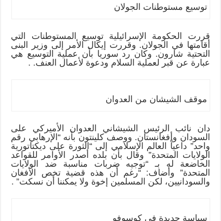
توسيع مستوطنات الجولان
قررت الحكومة الإسرائيلية توسيع المستوطنات التي
أقامتها في الجولان. وقررت إيكال الأمر إلى وزير البنى
التحتية شارون. وكان رد سوريا بأن عملية التوسيع هي
عبارة عن قبر لعملية السلام ودعوة لأعمال العنف. .
موقف الشيشان من العدوان
دان نائب الرئيس الشيشاني العدوان الأميركي على
السودان وأفغانستان. ووصف كلينتون بأنه “الإرهابي رقم
واحد” داعياً العالم الإسلامي إلى “الثورة على ديكتاتورية
الولايات المتحدة” وقال بأن بلده أصدر الأوامر للقواعد
الخاضعة له بـ “توجيه ضربات مناسبة ضد الولايات
المتحدة” وأضاف: “رغم أن هذه قضية تخص الأفغان
والسودانيين، لكن المسلمين إخوة ولا يمكننا أن نسكت” .
سياسة جديدة في كوسوفو