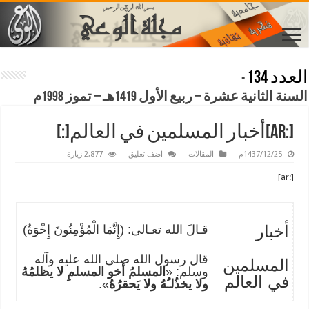
العدد 134
-
السنة الثانية عشرة – ربيع الأول 1419هـ – تموز 1998م
[:ar]أخبار المسلمين في العالم[:]
1437/12/25م
المقالات
اضف تعليق
2,877 زيارة
[:ar]
أخبار
قـالَ الله تعـالى: (إِنَّمَا الْمُؤْمِنُونَ إِخْوَةٌ)
قال رسول الله صلى الله عليه وآله
المسلمين
وسلم: «
المسلمُ أخو المسلمِ لا يظلمُهُ
في العالم
ولا يخذُلـُهُ ولا يَحقرُهُ
».