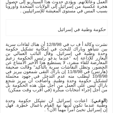
العمل وعائلاتهم. ويؤدي حدوث هذا السيناريو إلى حصول
هجرة عكسية من إسرائيل إلى الولايات المتحدة وأوروبا
بسبب المس في مستوى المعيشة للإسرائيليين .
حكومة وطنية في إسرائيل
نشرت وكالة أ ف ب في 12/8/98 أن هناك لقاءات سرية
بين نتنياهو وباراك للبحث في إمكانية تشكيل حكومة
وحدة وطنية في إسرائيل. وقال النائب العمالي بن
اليعازر للإذاعة إنه “عندما يدعو رئيس الحكومة زعيمَ
المعارضة للقاء منفرد، لا يستطيع هذا الأخير الامتناع عن
الحضور، وتظل النقاشات سرية بالتأكيد” وقالت صحيفة
(هآرتس) في 11/8/98 إن باراك التقى شمعون بيريز في
10/8/98 ليطلب منه عدم التدخل في جهود محتملة
لتشكيل حكومة وحدة وطنية. وأضافت أن بيريز شجع
باراك ليس على العمل من أجل مثل هذه الحكومة بل
من أجل إجراء انتخابات مبكرة (في أقرب وقت ممكن)
(
الوعـي
): اعتادت إسرائيل أن تشكل حكومة وحدة
وطنية عندما تكون لديها نية القيام بأعمال خَطِرة. فهل
إن إسرائيل تخبئ أمراً مهماً الآن؟ .