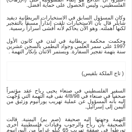
الفلسطيني، وليس الحصول على حماية أفضل.
وكان المسؤول السابق في الاستخبارات البريطانية ديفيد
شايلر قال بأن الاستخبارات تلقت إنذاراً مسبقاً بالتفجير
لكنها أهملته. وهو الآن يحاكم لأنه أفشى أسراراً رسمية.
وحكمت محكمة بريطانية في لندن في كانون الأول
1997 على سمر العلمي وجواد البطمي بالسجن عشرين
سنة بتهمة تفجير السفارة. ويستمر الاثنان بإنكار التهمة .
( تاج الملكة بلقيس)
السفير الفلسطيني في صنعاء يحيى رباح عقد مؤتمراً
صحفياً في صنعاء في 4/8/98 نفى فيه التهمة التي وُجِّهت
إليه بأنه المسؤول عن عملية تهريب يورانيوم وزئبق من
اليمن إلى إسرائيل.
التهمة وجهتها إليه صحيفة (صم بم) اليمنية. قالت
الصحيفة بأن رباح والرجوب وقيادات فلسطينية أخرى
تورطوا في صفقة تهريب 65 كيلو غراماً من اليورانيوم