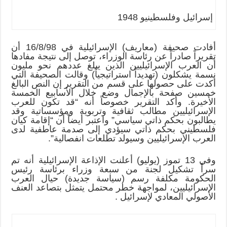
إسرائيل وفلسطينيو 1948
أفادت صحيفة (معاريف) الإسرائيلية في 16/8/98 أن
تقريراً صادراً عن رئاسة الوزراء، توصل إلى نتيجة مفادها
أن العرب الإسرائيليين الذين يبلغ عددهم نحو مليون
نسمة يشكلون (تهديداً استراتيجياً) وقالت الصحيفة التي
أكدت على حصولها على قسم من التقرير إن النص البالغ
خمسين صفحة بالإجمال وضع خلال الأسابيع الخمسة
الأخيرة. وأكد التقرير خصوصاً أنه “قد تكون للعرب
الإسرائيليين مطالب ثقافية وتربوية ومؤسساتية وقد
يطالبون بحكم ذاتي سياسي” واعتبر أيضاً أن “إقامة كيان
فلسطيني بحكم ذاتي سيؤدي إلى صدمة عاطفية لدى
العرب الإسرائيليين وسيولد تطلعات انفصالية”.
وفي 13 تموز (يوليو) أعلنت الإذاعة الإسرائيلية أنه تم
سراً تشكيل لجنة من سبعة وزراء برئاسة رئيس
الحكومة مكلفة رسم (سياسة جديدة) حيال العرب
الإسرائيليين، لمواجهة خطر محتمل يتمثل بتصاعد العنف
الأصولي المعادي لإسرائيل .