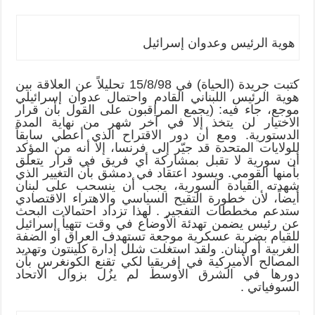
هوية الرئيس وعدوان إسرائيل
كتبت جريدة (الحياة) في 15/8/98 تحليلاً عن العلاقة بين
هوية الرئيس اللبناني القادم واحتمال عدوان إسرائيلي
موجع، جاء فيه: (يجمع المراقبون على القول بأن قرار
الاختيار لن يتخذ إلا في آخر شهر من نهاية المدة
الدستورية. ومع أن دور الاقتراح الذي أعطي سابقاً
للولايات المتحدة قد جيّر إلى فرنسا، إلا أنه من المؤكد
أن سورية لا تقبل بمشاركة أي فريق في قرار يتعلق
بأمنها القومي. ويسود اعتقاد في دمشق بأن التغيير الذي
شهدته القيادة السورية، يجب أن ينسحب على لبنان
أيضاً، لأن خطورة التقيح السياسي والاهتراء الاقتصادي
ستدعم مخططات التفجير . لهذا تزداد احتمالات البحث
عن رئيس يضمن تهدئة الأوضاع في وقت تتهيأ إسرائيل
للقيام بضربة عسكرية موجعة تستهدف العراق أو الضفة
الغربية أو لبنان. ولقد استغلت شلل إدارة كلينتون وتهديد
المصالح الأميركية في إفريقيا لكي تقنع الكونغرس بأن
دورها في الشرق الأوسط لم يزُل بزوال الاتحاد
السوفياتي .