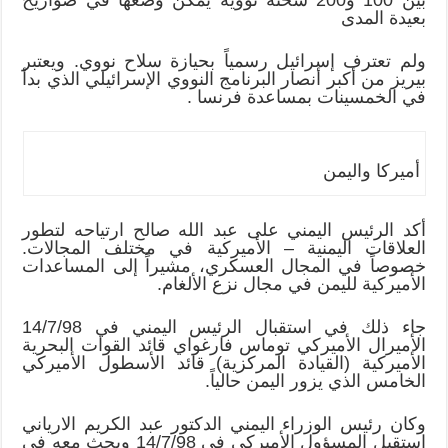
بعيدة المدى
ولم تعترف إسرائيل رسمياً بحيازة سلاح نووي. ويعتبر
بيريز من أكبر أنصار البرنامج النووي الإسرائيلي الذي بدأ
في الخمسينات بمساعدة فرنسا .
أميركا واليمن
أكد الرئيس اليمني على عبد الله صالح ارتياحه لتطور
العلاقات اليمنية – الأميركية في مختلف المجالات.
خصوصاً في المجال العسكري، مشيراً إلى المساعدات
الأميركية لليمن في مجال نزع الألغام.
جاء ذلك في استقبال الرئيس اليمني في 14/7/98
الأميرال الأميركي توماس فارغواي قائد القوات البحرية
الأميركية (القيادة المركزية) قائد الأسطول الأميركي
الخامس الذي يزور اليمن حالياً.
وكان رئيس الوزراء اليمني الدكتور عبد الكريم الارياني
استقبل المسؤول الأميركي في 14/7/98 وبحث معه في