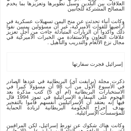
العلاقات بين البلدين وسبل تطويرها وتعزيزها بما يخدم
المصالح المشتركة للجانبين
وكانت أنباء تحدثت عن منح اليمن تسهيلات عسكرية في
أراضيها للقوات الأميركية، غير أن مسؤولين يمنيين نفوا
ذلك وأكدوا أن الزيارات المتبادلة جاءت من أجل تعزيز
علاقات التعاون والاستفادة من الخبرات الأميركية في
مجال نزع الألغام والتدريب والتأهيل .
إسرائيل فجرت سفارتها
ذكرت مجلة (برايفت آي) البريطانية في عددها الصادر
في الأسبوع الأول من آب 98 أن مسؤولاً كبيراً في
الاستخبارات البريطانية (ام آي 5) كتب مذكرة بعد
الهجوم على السفارة الإسرائيلية في تموز 1994 قال
فيها إنه يعتقد أن الإسرائيليين أنفسهم قاموا بالتفجير
بهدف إحراج الحكومة البريطانية لزيادة الحماية
للمؤسسات الإسرائيلية.
وكانت هناك شكوك عن تورط إسرائيل، لكن المراقبين
اعتبروا أن الدافع هو إلقاء المسؤولية على (الإرهاب)