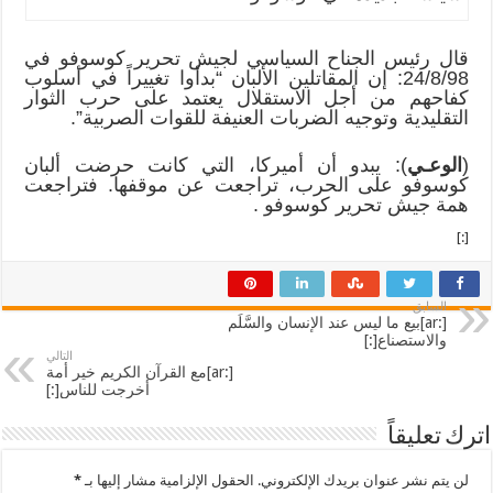
قال رئيس الجناح السياسي لجيش تحرير كوسوفو في
24/8/98: إن المقاتلين الألبان “بدأوا تغييراً في أسلوب
كفاحهم من أجل الاستقلال يعتمد على حرب الثوار
التقليدية وتوجيه الضربات العنيفة للقوات الصربية”.
(
الوعـي
): يبدو أن أميركا، التي كانت حرضت ألبان
كوسوفو على الحرب، تراجعت عن موقفها. فتراجعت
همة جيش تحرير كوسوفو .
[:]
السابق
[:ar]بيع ما ليس عند الإنسان والسَّلَم
والاستصناع[:]
التالي
[:ar]مع القرآن الكريم خير أمة
أخرجت للناس[:]
اترك تعليقاً
لن يتم نشر عنوان بريدك الإلكتروني.
الحقول الإلزامية مشار إليها بـ
*