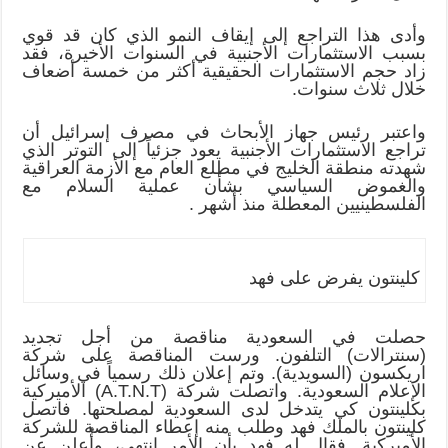
وأدى هذا التراجع إلى إيقاف النمو الذي كان قد قوي
بسبب الاستثمارات الأجنبية في السنوات الأخيرة، فقد
زاد حجم الاستثمارات الحقيقية أكثر من خمسة أضعاف
خلال ثلاث سنوات.
واعتبر رئيس جهاز الأبحاث في مصرف إسرائيل أن
تراجع الاستثمارات الأجنبية يعود جزئياً إلى التوتر الذي
شهدته منطقة الخليج في مطلع العام مع الأزمة العراقية
والغموض السياسي بشأن عملية السلام مع
الفلسطينيين المعطلة منذ أشهر .
كلينتون يفرض على فهد
حصلت في السعودية مناقصة من أجل تجديد
(سنترالات) التلفون. ورست المناقصة على شركة
اريكسون (السويدية). وتم إعلان ذلك رسمياً في وسائل
الإعلام السعودية. واتصلت شركة (A.T.N.T) الأميركية
بكلينتون كي يتدخل لدى السعودية لمصلحتها. فاتصل
كلينتون بالملك فهد وطلب منه إعطاء المناقصة للشركة
الأميركية. فقال له فهد بأن الأمر انتهى، وأُعلن عن