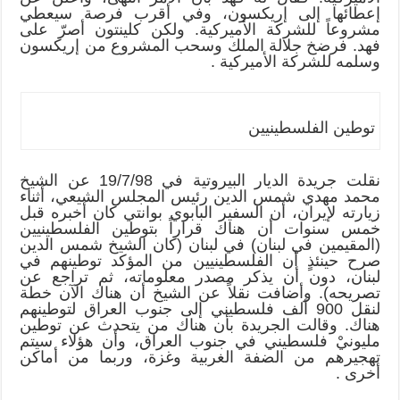
إعطائها إلى إريكسون، وفي أقرب فرصة سيعطي
مشروعاً للشركة الأميركية. ولكن كلينتون أصرّ على
فهد. فرضخ جلالة الملك وسحب المشروع من إريكسون
وسلمه للشركة الأميركية .
توطين الفلسطينيين
نقلت جريدة الديار البيروتية في 19/7/98 عن الشيخ
محمد مهدي شمس الدين رئيس المجلس الشيعي، أثناء
زيارته لإيران، أن السفير البابوي بوانتي كان أخبره قبل
خمس سنوات أن هناك قراراً بتوطين الفلسطينيين
(المقيمين في لبنان) في لبنان (كان الشيخ شمس الدين
صرح حينئذٍ أن الفلسطينيين من المؤكد توطينهم في
لبنان، دون أن يذكر مصدر معلوماته، ثم تراجع عن
تصريحه). وأضافت نقلاً عن الشيخ أن هناك الآن خطة
لنقل 900 ألف فلسطيني إلى جنوب العراق لتوطينهم
هناك. وقالت الجريدة بأن هناك من يتحدث عن توطين
مليونيْ فلسطيني في جنوب العراق، وأن هؤلاء سيتم
تهجيرهم من الضفة الغربية وغزة، وربما من أماكن
أخرى .