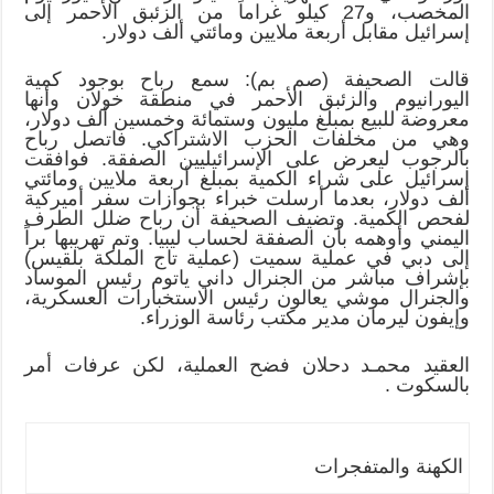
المخصب، و27 كيلو غراماً من الزئبق الأحمر إلى
إسرائيل مقابل أربعة ملايين ومائتي ألف دولار.
قالت الصحيفة (صم بم): سمع رباح بوجود كمية
اليورانيوم والزئبق الأحمر في منطقة خولان وأنها
معروضة للبيع بمبلغ مليون وستمائة وخمسين ألف دولار،
وهي من مخلفات الحزب الاشتراكي. فاتصل رباح
بالرجوب ليعرض على الإسرائيليين الصفقة. فوافقت
إسرائيل على شراء الكمية بمبلغ أربعة ملايين ومائتي
ألف دولار، بعدما أرسلت خبراء بجوازات سفر أميركية
لفحص الكمية. وتضيف الصحيفة أن رباح ضلل الطرف
اليمني وأوهمه بأن الصفقة لحساب ليبيا. وتم تهريبها براً
إلى دبي في عملية سميت (عملية تاج الملكة بلقيس)
بإشراف مباشر من الجنرال داني ياتوم رئيس الموساد
والجنرال موشي يعالون رئيس الاستخبارات العسكرية،
وإيفون ليرمان مدير مكتب رئاسة الوزراء.
العقيد محمـد دحلان فضح العملية، لكن عرفات أمر
بالسكوت .
الكهنة والمتفجرات