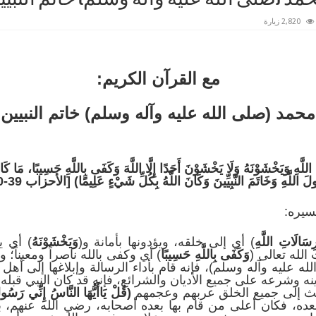
2,820 زيارة
مع القرآن الكريم:
محمد (صلى الله عليه وآله وسلم) خاتم النبيين
هِ وَيَخْشَوْنَهُ وَلَا يَخْشَوْنَ أَحَدًا إِلَّا اللَّهَ وَكَفَى بِاللَّهِ حَسِيبًا، مَا كَان
َ اللَّهِ وَخَاتَمَ النَّبِيِّينَ وَكَانَ اللَّهُ بِكُلِّ شَيْءٍ عَلِيمًا) [الأحزاب 39-40].
سيره:
رِسَالَاتِ اللَّهِ
) أي إلى خلقه، ويؤدونها بأمانة و(
وَيَخْشَوْنَهُ
) أي ي
لله تعالى (
وَكَفَى بِاللَّهِ حَسِيبًا
) أي وكفى بالله ناصراً ومعيناً؛
 عليه وآله وسلم)، فإنه قام بأداء الرسالة وإبلاغها إلى أهل
ينه وشرعه على جميع الأديان والشرائع، فإنه قد كان النبي قبله
بعث إلى جميع الخلق عربهم وعجمهم
(قُلْ يَاأَيُّهَا النَّاسُ إِنِّي رَسُولُ
عده، فكان أعلى من قام بها بعده أصحابه، رضي الله عنهم، 