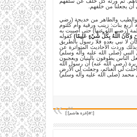
رضاهم. ثم ورثه كل خلف عن سلفهم
 أن يجعلنا من خلفهم.
سم والطيب والطاهر من خديجة (رضي
ة أربع بنات: زينب ورقية وأم كلثوم
مة (رضي الله عنها) حتى أصيبت به
ينَ وَكَانَ اللَّهُ بِكُلِّ شَيْءٍ عَلِيمًا)
كقوله
 كان لا نبي بعده فلا رسول بالطريق
ذلك وردت الأحاديث المتواترة عن
لنبي (صلى الله عليه وآله وسلم)
عل الناس يطوفون بالبنيان ويعجبون
يرة (رضي الله عنه) أن رسول الله
حلت لي الغنائم، وجعلت لي الأرض
 محمد (صلى الله عليه وآله وسلم)
التالي
[:ar]غزة هاشم[:]