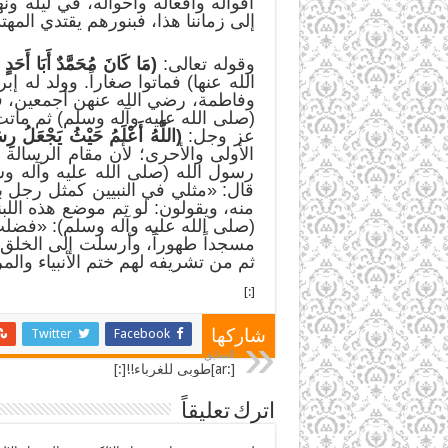
أقواله وأفعاله وأحواله، في ليله
إلى زماننا هذا، فبنورهم يقتدي الم
وقوله تعالى:
(مَا كَانَ مُحَمَّدٌ أَبَا أَحَدٍ
الله عنها) فماتوا صغاراً. وولد له 
وفاطمة، رضي الله عنهن أجمعين، فم
(صلى الله عليه وآله وسلم) ثم ماتت
عز وجل:
(اللَّهُ أَعْلَمُ حَيْثُ يَجْعَلُ رِسَا
الأولى والأحرى؛ لأن مقام الرسال
رسول الله (صلى الله عليه وآله و
قال: «مثلي في النبيين كمثل رجل بن
منه، ويقولون: لو تم موضع هذه الل
(صلى الله عليه وآله وسلم): «فضل
مسجداً طهوراً، وأرسلت إلى الخلق 
ثم من تشريفه لهم ختم الأنبياء والم
[:]
Twitter
Facebook
شاركها
السابق
[:ar]طوبى للغرباء!![:]
اترك تعليقاً