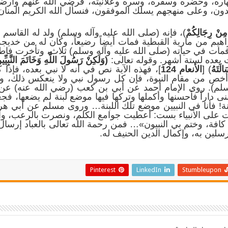
 ونهاره، وحضره وسفره، وسره وعلانيته، فرضي الله عنهم وأ
هتدون، وعلى منهجهم يسلك الموفقون، فنسأل الله الكريم المنان
 مِنْ رِجَالِكُمْ
)، فإنه (صلى الله عليه وآله وسلم) ولد له القا
إبراهيم من مارية القبطية فمات أيضاً رضيعاً، وكان له من خديج
ات في حياته (صلى الله عليه وآله وسلم) ثلاث، وتأخرت فاط
 بعده لستة أشهر. وقوله تعالى:
(
وَلَكِنْ رَسُولَ اللَّهِ وَخَاتَمَ النَّبِيِّ
لَتَهُ
) [
الأنعام 124
]، فهذه الآية نص في أنه لا نبي بعده، فإذا
ة أخص من مقام النبوة، فإن كل رسول نبي ولا ينعكس ذلك، وب
سلم). روى الإمام أحمد عن أبي بن كعب (رضي الله عنه) عن ا
ى داراً فأحسنها وأكملها وتركها فيها موضع لبنة لم يضعها، فج
بنة! فأنا في النبيين موضع تلك اللبنة… وروى مسلم عن أبي هر
ت على الأنبياء بست: أعطيت جوامع الكلم، ونصرت بالرعب، وأ
كافة، وختم بي النبيون»… فمن رحمة الله تعالى بالعباد إرسال
رسلين به، وإكمال الدين الحنيف له.
Pinterest
LinkedIn
Stumbleupon