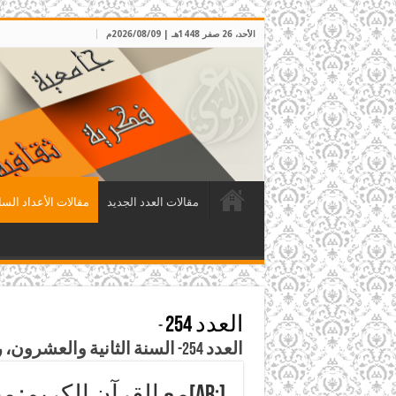
الأحد، 26 صفر 1448هـ | 2026/08/09م
مقالات العدد الجديد
مقالات الأعداد السا
العدد 254
-
العدد 254- السنة الثانية والعشرون، ربيع الأول 1429هـ، الموافق آذار 2008م
[:ar]مع القرآن الكريم: محمد (صلى الله عليه وآله وسلم) خاتم النبيين[:]