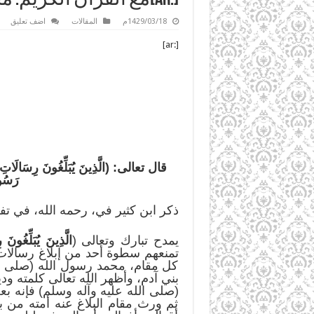
1429/03/18م
المقالات
اضف تعليق
[:ar]
قال تعالى: (الَّذِينَ يُبَلِّغُونَ رِسَالَاتِ اللَّ
رَسُول
ذكر ابن كثير في، رحمه الله، في تف
يمدح تبارك وتعالى (
الَّذِينَ يُبَلِّغُونَ 
تمنعهم سطوة أحد من إبلاغ رسالات ا
كل مقام، محمد رسول الله (صلى الله
بني آدم، وأظهر الله تعالى كلمته ود
(صلى الله عليه وآله وسلم) فإنه 
ثم ورث مقام البلاغ عنه أمته من ب