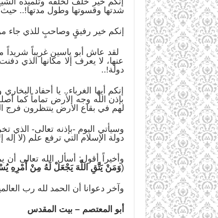
إنكم خير خلف لخلفه وتلميذه الشي
شدتها وقسوتها وطول مدتها!.. حيث ع
إنكم خير رفيقٍ وصاحبٍ للذي جاء من
لقد عاش أبو ياسين غريباً شريداً
عنها، لا يعرف إلا مكانها الذي د
دولة!..
إنكم أيها الغرباء.. يا أحفاد البخار
بإذن الله وجه الأرض تماماً كما أ
لهم في بقاع الأرض ينتظرون فرج ال
وسيأتي اليوم -بإذنه تعالى- الذي ت
دولة الإسلام التي ترفع علم (لا إله 
وأخيراً أقول: أسأل الله تعالى أن
(
وَمَنْ يَتَّقِ اللَّهَ يَجْعَلْ لَهُ مِنْ أَمْرِهِ يُس
وآخر دعوانا أن الحمد لله رب العالم
أبو المعتصم – بيت المقدس