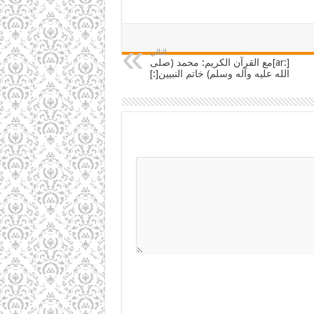
التالي
[:ar]مع القرآن الكريم: محمد (صلى
الله عليه وآله وسلم) خاتم النبيين[:]