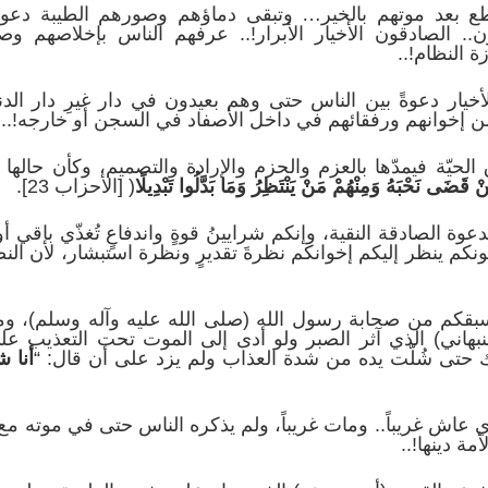
طع بعد موتهم بالخير… وتبقى دماؤهم وصورهم الطيبة دعوة
ن.. الصادقون الأخيار الأبرار!.. عرفهم الناس بإخلاصهم 
 النظام!..
لأخيار دعوةً بين الناس حتى وهم بعيدون في دار غيرِ دار الدن
من إخوانهم ورفقائهم في داخل الأصفاد في السجن أو خارجه!..
لحيّة فيمدّها بالعزم والحزم والإرادة والتصميم، وكأن حالها 
 قَضَى نَحْبَهُ وَمِنْهُمْ مَنْ يَنْتَظِرُ وَمَا بَدَّلُوا تَبْدِيلًا
( [الأحزاب 23].
لدعوة الصادقة النقية، وإنكم شرايينُ قوةٍ واندفاعٍ تُغذّي باقي
نكم ينظر إليكم إخوانكم نظرةَ تقديرٍ ونظرة استبشار، لأن النص
كم من صحابة رسول الله (صلى الله عليه وآله وسلم)، ومن
نبهاني) الذي آثر الصبر ولو أدى إلى الموت تحت التعذيب عل
ك حتى شُلّت يده من شدة العذاب ولم يزد على أن قال: “
أنا
شي
 عاش غريباً.. ومات غريباً، ولم يذكره الناس حتى في موته مع أ
مة دينها!..