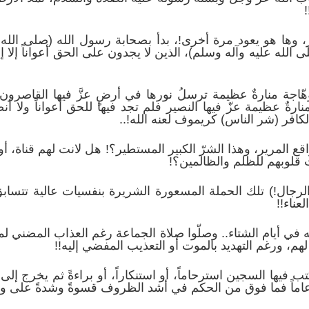
!
برار، وها هو يعود مرة أخرى!، بدأ بصحابة رسول الله (صلى الل
 الله عليه وآله وسلم)، الذين لا يجدون على الحق أعواناً إلا إيما
وهّاجة منارةٌ عظيمة ترسلُ نورها في أرضٍ عزَّ فيها القاصرون
نارةٌ عظيمة عزّ فيها النصير فلم تجد فيها للحق أعواناً ولا أن
لكافر (شر الناس) كريموف لعنه الله!..
اقع المرير، وهذا الشرّ الكبير المستطير؟! هل لانت لهم قناة،
ت قلوبهم للظلم والظالمين؟!
الرجال!) تلك الحملة المسعورة الشريرة بنفسيات عالية تتسابق
عناء!!
ه في أيام الشتاء.. وصلّوا صلاة الجماعة رغم العذاب المضني ل
م، ورغم التهديد بالموت أو التعذيب المفضي إليه!!
 فيها السجين استرحاماً، أو استنكاراً، أو براءةً ثم يخرج إل
ماً فما فوق من الحكم في أشد الظروف قسوةً وشدةً على وج