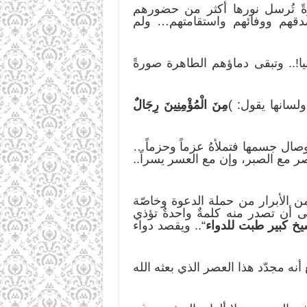
ً تُرسل نورها أكثر من حضورهم
وصدقهم ووفائهم واستقامتهم… ولم
يا!.. وتبقى دماؤهم الطاهرة صورةً
ولسانها يقول: )
مِنَ الْمُؤْمِنِينَ رِجَالٌ
 أوصال جسمها فتملأهُ عزماً وحزماً…
ر مع الصبر، وإن مع العسر يسراً..
 الأبرار من حملة الدعوة وخاصّة
ى أن تصدر منه كلمةٌ واحدةٌ تؤذي
خ كبير طبت للدواء
“.. ويقصد دواء
نه مجدّد هذا العصر الذي بعثه الله