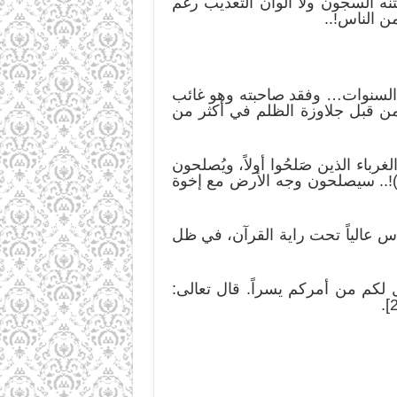
ه السجون ولا ألوان التعذيب رغم
ن الناس!..
 السنوات… وفقد صاحبته وهو غائب
من قبل جلاوزة الظلم في أكثر من
رباء الذين صَلحُوا أولاً، ويُصلحون
م)!.. سيصلحون وجه الأرض مع إخوة
أس عالياً تحت راية القرآن، في ظل
 لكم من أمركم يسراً. قال تعالى: