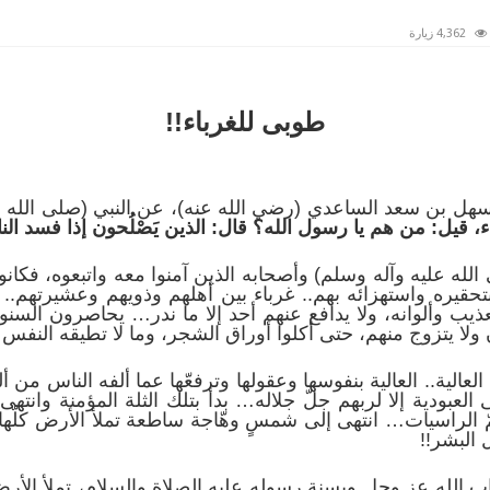
4,362 زيارة
طوبى للغرباء!!
 بن سعد الساعدي (رضي الله عنه)، عن النبي (صلى الله عل
اء، قيل: من هم يا رسول الله؟ قال: الذين يَصْلُحون إذا فسد ال
ى الله عليه وآله وسلم) وأصحابه الذين آمنوا معه واتبعوه، فكا
بتحقيره واستهزائه بهم.. غرباء بين أهلهم وذويهم وعشيرتهم..
تعذيب وألوانه، ولا يدافع عنهم أحد إلا ما ندر… يحاصرون ال
ن ولا يتزوج منهم، حتى أكلوا أوراق الشجر، وما لا تطيقه النفس 
ات العالية.. العالية بنفوسها وعقولها وترفعّها عما ألفه الناس من 
 العبودية إلا لربهم جلّ جلاله… بدأ بتلك الثلة المؤمنة وانتهى
مّ الراسيات… انتهى إلى شمسٍ وهّاجة ساطعة تملأ الأرض كلّها 
البشر!!
ب الله عز وجل وبسنة رسوله عليه الصلاة والسلام، تملأ الأرض 