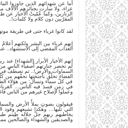
أما عن شهدائهم الذين جاوزوا المائ
عزاء، ولا سارت بجنائزهم الآلاف من 
الزنازين، وكما عُمّيتْ الأخبار عن 
المقرّبين دون كلام ولا كلمات!..
لقد كانوا غرباء حتى في طريقة موته
إنهم غرباء بين البشر ولكنهم أعلام
العذاب المفضي إلى الاستشهاد.. عند 
إنهم الأخيار الأبرار (الشهداء) عند 
لم تحضر جنازتهم أصفياء الناس من ال
السماوات والأرض!.. ثم تصطفُّ في
الفضاء تحلّق بأجنحتها تحفّهم من ك
في كلّ سماء وتسأل: من هؤلاء الطيّب
في زمن فسدَ فيه الناس… الغرباء (
وعملوا لإصلاح غيرهم من الناس فاغت
فيقولون بصوتٍ يملأُ الأرض والسما
التي تليها… وهكذا تشيعهم وفود ا
يخاطبهم ربهم جلّ جلاله طِبتم طب
والصديقين والشهداء والصالحين م