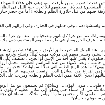
تين تحت التعذيب ممّن عُرفت أسماؤهم، فإن هؤلاء الشهداء لم
المشيّعين! فقد دُفن معظمهم ليلاً تحت جنح الليل في الظلام..
طريقة قتلهم من قبل جلاوزة الظلم والظلام!! أما من حضر جنازا
م واستشهادهم.. وفي حملهم في الجنازة، وفي إنزالهم إلى القبو
ٌ ومناراتٌ عند من عرفَ إيمانهم وتضحياتهم.. عند من عرف ال
من عرف الحقّ وسار في طريقه القويم المستقيم، دون ملاينةٍ ول
ربهم.. عند المليك المقتدر، خالق الأرض والسماء! تشيّعهم إن شاء 
بشر، وتسير معهم في موكبٍ مهيبٍ تُهلّلُ وتسبّح وترفع صوتها 
 صفوفٍ لا يقدر عليها أحد من الإنس أو الجن… تصطفّ على ال
ل جانب… وبعد الانتهاء من هذه المراسم العظيمة، تحملُ أروا
ون؟! ما هذه الريح الطيبة التي تملأ السماوات؟! فتجيبهم الملا
من النـزاع من القبائل) الذين ارتفعت نفوسهم عن الضلال و
التهم الأيدي الآثمة ممن ألفت الظلم والظلام ومردت على الكف
ء طوبى… طوبى لهؤلاء… ويتنادَوْنَ ثم يجتمعون مع هذا الوفد
لملائكة من كل سماء حتى يصلوا إلى مكانٍ عظيم لا يكون لأ
تم… طوبى لكم وحسن مآب!! ويأمر ملائكة السماء أن يجعلو
من سبقوهم بإحسان!!…