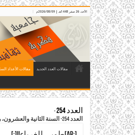
الأحد، 26 صفر 1448هـ | 2026/08/09م
مقالات العدد الجديد
مقالات الأعداد السا
العدد 254
-
العدد 254- السنة الثانية والعشرون، ربيع الأول 1429هـ، الموافق آذار 2008م
[:ar]طوبى للغرباء!![:]