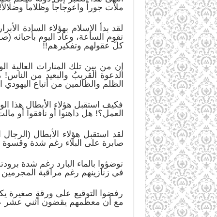
ملأت جوراً واعوجاجاً وظلاماً وضلالاً!
لقد بدأ الإسلام بهؤلاء السادة الأ
تقوم الساعة، وعاد اليوم بأحبائه (صلى
كلّ عقولهم وتفكيرهم!!
إن من بين تلك المنارات العالية ال
الدعوة القريبُ والبعيد من الناس! م
الظلم والظالمين من أتباع اليهودي ا
فكيف استقبل هؤلاء الأبطال هذا الو
العمل؟! هل داهنوا أو نافقوا أو مال
لقد استقبل هؤلاء الأبطال (الرجال 
صابرة على البلاء رغم شدة وقسوة ال
توضؤوا بالماء البارد رغم شدة برودت
في زنازينهم رغم مراقبة المجرمين له
رفضوا التوقيع على ورقةٍ صغيرة يكتب
مع أن معظمهم يقضون اثني عشر عا