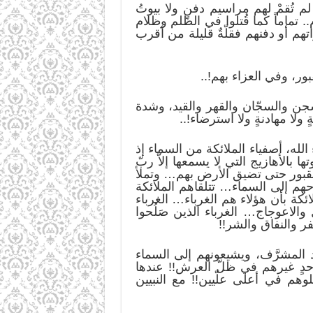
 تُقمْ لهم مراسيم دفنٍ ولا بيوتُ
 تماماً كما قُتلوا في الظلم وظلام
تهم أو دفنهم فقلّةٌ قليلة من أقرب
ر، وفي العزاء بهم!..
سجن والسجّان والقهر والقيد، وشدة
ا مهادنةٍ ولا استرضاء!..
الله، أصفياء الملائكة من السماء إذ
بالأهازيج التي لا يسمعها إلاّ ربّ
قبور حتى تضيق الأرض بهم… وتملأ
حهم إلى السماء… تتلقاهم الملائكة
ئكة بأن هؤلاء هم الغرباء… الغرباء
الاعوجاج… الغرباء الذين صَلُحوا
ر والنفاق والشر!!
 المشرَّف، ويشيعونهم إلى السماء
حدٍ غيرهم في ظلّ العرش!! عندها
هم في أعلى علّيين!! مع النبيين