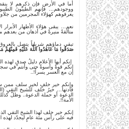
أما في الأرض فإن ذكرهم لا ينق
ووجودهم… فإنهم الطيبّونَ الطيبو
يعرفوهم كهؤلاء المجرمين من جلاوزة
نعم… يبقى هؤلاء الأطهار الأبرار ا
متألقةً منيرةً في أذهان من بعدهم 
تبقى دماؤهم شرياناً يتصل بالعروق ا
صَدَقُوا مَا عَاهَدُوا اللَّهَ عَلَيْهِ فَمِنْهُمْ مَنْ
إنكم أيها الأعلام دليلُ صدقٍ لهذه ا
إنكم قوةٌ وأسوةٌ حتى وأنتم في سجو
إن مع العسر يسراً!..
وإنكم خير خلفٍ لخير سلف ممن سبق
قادتها… خيرُ خلف للشيخ التقي (ال
الدعوة أو حملة الدعوة.. وظلّ كذل
الأمة!!.
إنكم خير خلف لهذا الشيخ التقي الذي
فيه على رأس مئة عامٍ ليجدّد لهذه الأ