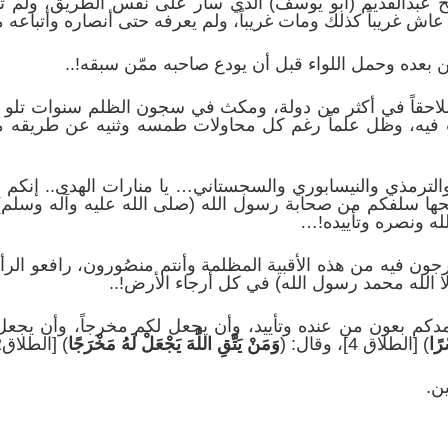
خ عبدالقديم (أبو يوسف) الذي سار على نفس الطريق، ولم تثن
اش غريباً كذلك ومات غريباً، ولم يعرفه حتى أنصاره وأتباعه م
 بعده وحمل اللواء قبل أن يودع صاحبه ممّن سبقه!..
 ملاحقاً في أكثر من دولة، ومكث في سجون الظلم سنوات تلو
فنت فيه، وظل علماً رغم كل محاولات طمسه وثنيه عن طريقه 
ي والترمذي والنيسابوري والسجستاني… يا منارات الهدى.. إنكم الغ
صلحها سلفكم من صحابة رسول الله (صلى الله عليه وآله وسل
له ونصره وتأييده!…
خرجون فيه من هذه الأقبية المظلمة وأنتم منصُورون، رافعو الر
إلا الله محمد رسول الله) في كل أرجاء الأرض!..
 يمدكم بعون من عنده وتأييد، وأن يجعل لكم مخرجاً، وأن يجعل
ْرًا
) [الطلاق 4]، وقال: (
وَمَنْ يَتَّقِ اللَّهَ يَجْعَلْ لَهُ مَخْرَجًا
) [الطلاق2].
ين.