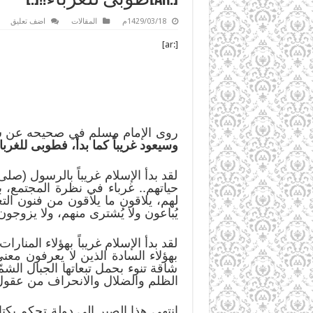
1429/03/18م
المقالات
اضف تعليق
[:ar]
روى الإمام مسلم في صحيحه عن سهل
وسيعود غريباً كما بدأ، فطوبى للغرب
لقد بدأ الإسلام غريباً بالرسول (صل
حياتهم.. غرباء في نظرة المجتمع، 
لهم، يلاقون ما يلاقون من فنون ال
يُباعون ولا يُشترى منهم، ولا يزوجو
لقد بدأ الإسلام غريباً بهؤلاء المنار
بهؤلاء السادة الذين لا يعرفون معنى
شاقة تنوء بحمل تبعاتها الجبال الش
الظلم والضلال والانحراف من عقول 
انتهى هذا الصبر إلى دولة تحكم بكتا