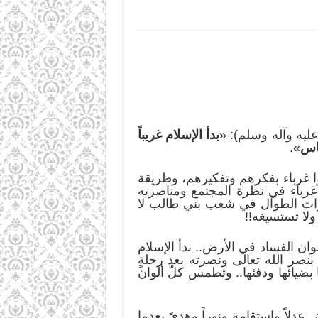
يه وآله وسلم): «
بدأ الإسلام غريباً
ناس
».
نوا غرباء بفكرهم وتفكيرهم، وطريقة
 غرباء في نظرة المجتمع ومناصرته
سنوات الطوال في شعب بني طالب لا
ولا تستسيغه!!
ألوان الفساد في الأرض.. بدأ الإسلام
 بنصر الله تعالى ونصرته بعد رحلةٍ
بضيائها ودفئها.. وتطمس كلّ ألوان
عدلاً واستقامة ونوراً وهدىً بعدما