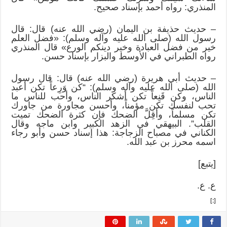
المنذري: رواه أحمد بإسناد صحيح.
– حديث حذيفة بن اليمان (رضي الله عنه) قال: قال
رسول الله (صلى الله عليه وآله وسلم): «فضل العلم
خير من فضل العبادة وخير دينكم الورع» قال المنذري
رواه الطبراني في الأوسط والبزار بإسناد حسن.
– حديث أبي هريرة (رضي الله عنه) قال: قال رسول
الله (صلى الله عليه وآله وسلم): “كن وَرِعاً تكن أعبد
الناس، وكن قَنِعاً تكن أشكر الناس، وأحب للناس ما
تحب لنفسك تكن مؤمناً، وأحسن مجاورة من جاورك
تكن مسلماً، وأقِلَّ الضحك فإن كثرة الضحك تميت
القلب”. البيهقي في الزهد الكبير وابن ماجه وقال
الكناني في مصباح الزجاجة: هذا إسناد حسن وأبو رجاء
اسمه محرز بن عبد الله.
[يتبع]
ع. ع.
[:]