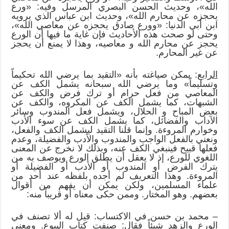
الله»، وحديث الحسن البصري المرسل وفيه: «ورع
يحجزه عن محارم الله»، وحديث ابن عباس الذي يرويه
ابن أبي الدنيا: «وورع صادق يحجزه عن معاصي الله»،
وحتى لو صحت هذه الأحاديث فإن غاية ما فيها أن الورع
يحجز عن محارم الله و معاصيه، وهذا لا يمنع أن يحجز
عن غير المحارم.
الرابع
: يمكن صياغته بأنه «التقيد بما يرضي الله تحكيماً
وتسليماً» وما يرضي الله سبحانه يشمل الكف عن
المعاصي من فعل حرام أو ترك فرض والكف عن
الشبهات، كما يشمل الكف عن المكروه، والكف عن
بعض المباح و الحلال، ويشمل فعل المندوب وسائر
الآداب والفضائل، كما يشمل الكف عن سوء الأدب
وخوارم المروءة. وإنما قلنا التقيد ليشمل الكف والفعل،
ونعني بالفعل الواجب والمندوب والأدب والفضيلة، وعدم
فعلها قبيح فينبغي الكف عنه، وبذلك لا نخرج عن المعنى
اللغوي للورع، إذ لا يعقل أن يطلق الورع ويوصف به من
يترك الفرض أو المندوب أو الأدب أو الفضيلة أو
المروءة. وهذا التعريف لم أجده بلفظه عند أحد من
علماء المسلمين، ولكن يمكن أن يفهم من أقوال
بعضهم. وهو المختار. وممن حكى معناه أو قريباً منه:
– محمد بن حسن في الاكتساب: قيل له ألا تصنف في
الورع والزهد شيئاً فقال: صنفت كتاب البيوع. ومعنى