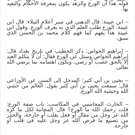
قوله هذا أن الورع والزهد يكون بمعرفة الأحكام والتقيد
بها.
– ابن عيينة: قال الذهبي في سير أعلام النبلاء: قال ابن
عيينة: الورع طلب العلم الذي به يعرف الورع. وقول ابن
عيينة هذا يفهم كما فهم كلام محمد بن الحسن الذي
سبق.
– إبراهيم الخواص: ذكر الخطيب في تاريخ بغداد قال:
إبراهيم الخواص وسئل عن الورع فقال: أن لا يتكلم العبد
إلا بالحق غضب أو رضي، ويكون اهتمامه بما يرضي الله
تعالى.
– يحيى بن أبي كثير: المدخل إلى السنن عن الأوزاعي
قال: سمعت يحيى بن أبي كثير يقول: العالم من خشي
الله وخشية الله الورع.
– الحارث المحاسبي في المكاسب: باب صفة الورع:
قلت رحمك الله ما الورع؟ قال: المجانبة لكل ما كره
الله عز وجل من مقال أو فعل بقلب أو جارحة، والحذر
من تضييع ما فرض الله عز وجل عليه في قلب أو
جارحة.