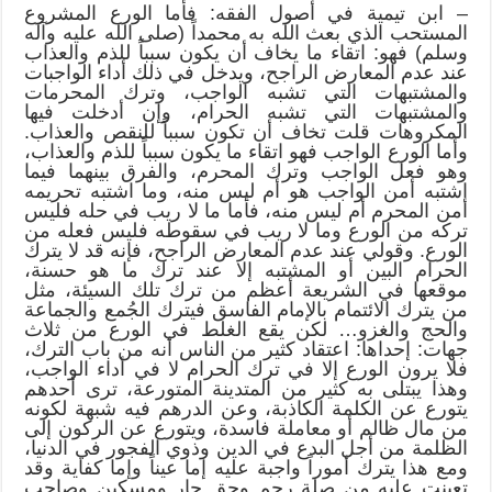
– ابن تيمية في أصول الفقه: فأما الورع المشروع
المستحب الذي بعث الله به محمداً (صلى الله عليه وآله
وسلم) فهو: اتقاء ما يخاف أن يكون سبباً للذم والعذاب
عند عدم المعارض الراجح، ويدخل في ذلك أداء الواجبات
والمشتبهات التي تشبه الواجب، وترك المحرمات
والمشتبهات التي تشبه الحرام، وإن أدخلت فيها
المكروهات قلت تخاف أن تكون سبباً للنقص والعذاب.
وأما الورع الواجب فهو اتقاء ما يكون سبباً للذم والعذاب،
وهو فعل الواجب وترك المحرم، والفرق بينهما فيما
اشتبه أمن الواجب هو أم ليس منه، وما اشتبه تحريمه
أمن المحرم أم ليس منه، فأما ما لا ريب في حله فليس
تركه من الورع وما لا ريب في سقوطه فليس فعله من
الورع. وقولي عند عدم المعارض الراجح، فإنه قد لا يترك
الحرام البين أو المشتبه إلا عند ترك ما هو حسنة،
موقعها في الشريعة أعظم من ترك تلك السيئة، مثل
من يترك الائتمام بالإمام الفاسق فيترك الجُمع والجماعة
والحج والغزو… لكن يقع الغلط في الورع من ثلاث
جهات: إحداها: اعتقاد كثير من الناس أنه من باب الترك،
فلا يرون الورع إلا في ترك الحرام لا في أداء الواجب،
وهذا يبتلى به كثير من المتدينة المتورعة، ترى أحدهم
يتورع عن الكلمة الكاذبة، وعن الدرهم فيه شبهة لكونه
من مال ظالم أو معاملة فاسدة، ويتورع عن الركون إلى
الظلمة من أجل البدع في الدين وذوي الفجور في الدنيا،
ومع هذا يترك أموراً واجبة عليه إما عيناً وإما كفاية وقد
تعينت عليه من صلة رحم وحق جار ومسكين وصاحب