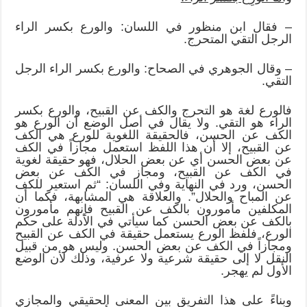
– فقال ابن منظور في اللسان: والورع بكسر الراء
الرجل التقي المتحرج.
– وقال الجوهري في الصحاح: والورع بكسر الراء الرجل
التقي.
فالورع لغة هو التحرج والكف عن القبيح، والورع بكسر
الراء هو التقي. ولا يقال في أصل الوضع أن الورع هو
الكف عن الحسن، فالحقيقة اللغوية للورع هي الكف
عن القبيح، إلا أن هذا اللفظ استعمل مجازاً في الكف
عن بعض الحسن أي عن بعض الحلال، فهو حقيقة لغوية
في الكف عن القبيح، ومجاز في الكف عن بعض
الحسن، ورد في النهاية وفي اللسان: “ثم استعير للكف
عن المباح والحلال”. والعلاقة هي المشابهة، فكما أن
المكلفين مأمورون بالكف عن القبيح فإنهم مأمورون
بالكف عن بعض الحسن كما سيأتي في الأدلة على حكم
الورع، فلفظ الورع يستعمل حقيقة في الكف عن القبيح
ومجازاً في الكف عن بعض الحسن. وليس هو من قبيل
النقل لا إلى حقيقة شرعية ولا عرفية، وذلك لأن الوضع
الأول لم يهجر.
وبناءً على هذا التفريق بين المعنى الحقيقي والمجازي