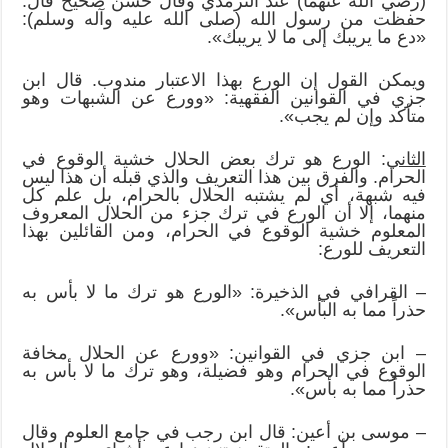
(رضي الله عنهما) عند الترمذي وقال حسن صحيح قال:
حفظت من رسول الله (صلى الله عليه وآله وسلم):
«دع ما يريبك إلى ما لا يريبك».
ويمكن القول إن الورع بهذا الاعتبار مندوب. قال ابن
جزي في القوانين الفقهية: «وورع عن الشبهات وهو
متأكد وإن لم يجب».
الثاني
: الورع هو ترك بعض الحلال خشية الوقوع في
الحرام. والفرق بين هذا التعريف والذي قبله أن هذا ليس
فيه شبهة، أي لم يشتبه الحلال بالحرام، بل علم كل
منهما، إلا أن الورع في ترك جزء من الحلال المعروف
المعلوم خشية الوقوع في الحرام، ومن القائلين بهذا
التعريف للورع:
– القرافي في الذخيرة: «الورع هو ترك ما لا بأس به
حذراً مما به البأس».
– ابن جزي في القوانين: «وورع عن الحلال مخافة
الوقوع في الحرام وهو فضيلة، وهو ترك ما لا بأس به
حذراً مما به بأس».
– موسى بن أعين: قال ابن رجب في جامع العلوم وقال