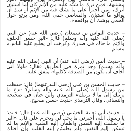
مشتبهة، فمن ترك ما شبّه عليه من الإثم كان لما استبان
أترك، ومن اجترأ على ما يشك فيه من الإثم أو شك أن
يواقع ما استبان، والمعاصي حمى الله، ومن يرتع حول
الحمى يوشك أن يواقعه».
– حديث النواس بن سمعان (رضي الله عنه) عن النبي
(صلى الله عليه وآله وسلم) قال: «البر حسن الخلق،
والإثم ما حاك في صدرك وكرهت أن يطلع عليه الناس»
مسلم.
– حديث أنس (رضي الله عنه) أن النبي (صلى الله عليه
وآله وسلم) وجد تمرة في الطريق فقال: «لولا أني
أخاف أن تكون من الصدقة لأكلتها» متفق عليه.
– حديث الحسن بن علي (رضي الله عنهما) قال: حفظت
من رسول الله (صلى الله عليه وآله وسلم): «دع ما
يريبك إلى ما لا يريبك» الترمذي وابن حبان في صحيحه
والنسائي، وقال الترمذي حديث حسن صحيح.
– حديث أبي ثعلبة الخشني (رضي الله عنه) قال: قلت:
يا رسول الله، أخبرني ما يحل لي ويحرم علي قال: «البر
ما سكنت إليه النفس واطمأن إليه القلب، والإثم ما لم
تسكن إليه النفس ولم يطمئن إليه القلب وإن أفتاك