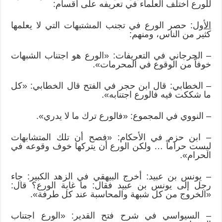
للورع اختلف العلماء في تعريفه على أقسام:
الأول
: حصر الورع في تجنب المشتبهات التي لا يعلمها
كثير من الناس، ومنهم:
– الجرجاني في التعريفات: «الورع هو اجتناب الشبهات
خوفاً من الوقوع في المحرمات».
– الخطابي: قال ابن حجر في الفتح قال الخطابي: «كل
ما شككت فيه فالورع اجتنابه».
– النووي في المجموع: «فالورع ترك ما لا يدري».
– ابن حزم في الأحكام: «فصح أن تلك المتشابهات
ليست حراماً … ولكن الورع أن يتركها خوف وقوعه في
الحرام».
– يونس بن عبيد: أخرج البيهقي في الزهد الكبير: جاء
رجل إلى يونس بن عبيد فقال: ما غاية الورع؟ قال:
«الخروج من كل شبهة والمحاسبة عند كل طرفة».
– السيواسي في شرح فتح القدير: «الورع اجتناب