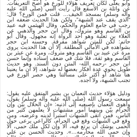
وأبو يعلى لكان تعريف هؤلاء للورع هو أصح التعريفات.
عن واثلة بن الأسقع قال رأيت النبي (صلى الله عليه
وآله وسلم) بمسجد الخيف… قلت فمن الورِع؟ قال:
“الذي يقف عند الشبهة”، ولكن هذا الحديث ضعفه ابن
رجب في جامع العلوم والحكم، وقال الهيثمي فيه عبيد
بن القاسم وهو متروك، وقال ابن حجر والذهبي عن
العلاء بن ثعلبة وهو أحد الرواة إنه مجهول. وقال أبو
حاتم: لكن للمتن شواهد مفرقة. وحسنه ابن حجر
بشواهده في الأمالي المطلقة. إلا أن هذا الحديث يروى
مرة عن عبيد بن القاسم وهو متروك، ومرة عن عبثر بن
القاسم وهو ثقة، فلا شك في ضعف إسناده وإنما حسن
ابن حجر -رحمه الله- المتن دون السند. وهو حديث
طويل يحوي عدة أفكار بعضها له شواهد، إلا أن ما يعنينا
هنا شاهد أو أكثر على مسألتنا وهي حصر الورع في
تجنب الشبهة، ولا أجده.
ودليل هؤلاء حديث النعمان بن بشير المتفق عليه يقول:
سمعت رسول الله (صلى الله عليه وآله وسلم) يقول،
وأهوى النعمان بإصبعيه إلى أذنيه: «إن الحلال بيّن وإن
الحرام بيّن وبينهما أمور مشتبهات لا يعلمهن كثير من
الناس، فمن اتقى الشبهات استبرأ لدينه وعرضه، ومن
وقع في الشبهات وقع في الحرام، كالراعي يرعى حول
الحمى يوشك أن يرتع فيه، ألا وإن لكل ملك حمى، ألا
وإن حمى الله محارمه…». وحديث الحسن بن علي