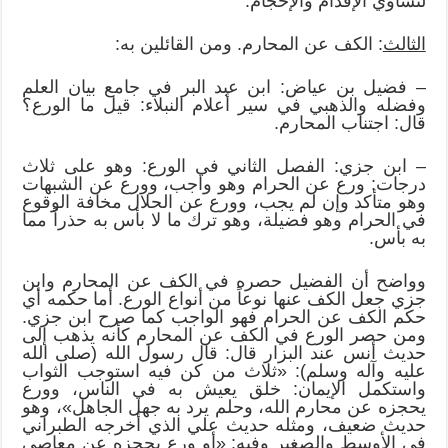
لتساوي الإقدام والإحجام.
الثالث
: الكف عن المحارم. ومن القائلين به:
– فضيل بن عياض: ابن عبد البر في جامع بيان العلم
وفضله والذهبي في سير أعلام النبلاء: قيل ما الورع؟
قال: اجتناب المحارم.
– ابن جزي: الفصل الثاني في الورع: وهو على ثلاث
درجات: ورع عن الحرام وهو واجب، وورع عن الشبهات
وهو متأكد وإن لم يجب، وورع عن الحلال مخافة الوقوع
في الحرام وهو فضيلة، وهو ترك ما لا بأس به حذراً مما
به بأس.
وواضح أن الفضيل حصره في الكف عن المحارم وابن
جزي جعل الكف عنها نوعاً من أنواع الورع. أما حكمه أي
حكم الكف عن الحرام فهو الواجب كما صرح ابن جزي.
ومن حصر الورع في الكف عن المحارم كأنه يذهب إلى
حديث أنس عند البزار قال: قال رسول الله (صلى الله
عليه وآله وسلم): «ثلاث من كن فيه استوجب الثواب
واستكمل الإيمان: خلق يعيش به في الناس، وورع
يحجزه عن محارم الله، وحلم يرد به جهل الجاهل»، وهو
حديث ضعيف، ومثله حديث علي الذي أخرجه الطبراني
في الأوسط والصغير وفيه: «أو ورع يحجزه عن معاصي