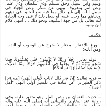
ويتيم وابن سبيل وحق مسلم وذي سلطان وذي علم،
وعن أمر بمعروف ونهي عن منكر، وعن الجهاد في
سبيل الله، إلى غير ذلك مما فيه نفع للخلق في دينهم
ودنياهم مما وجب عليه، أو يفعل ذلك لا على وجه العبادة
لله تعالى بل من جهة التكليف ونحو ذلك … انتهى كلام
ابن تيمية.
حكمه:
الورع بالاعتبار المختار لا يخرج عن الوجوب أو الندب.
ومن أدلته:
– قوله تعالى: (فَلاَ وَرَبِّكَ لاَ يُؤْمِنُونَ حَتَّى يُحَكِّمُوكَ فِيمَا
شَجَرَ بَيْنَهُمْ ثُمَّ لاَ يَجِدُوا فِي أَنْفُسِهِمْ حَرَجًا مِمَّا قَضَيْتَ
وَيُسَلِّمُوا تَسْلِيمًا) [النساء 65].
– قوله تعالى: (إِنَّ فِي ذَلِكَ لآيَاتٍ لأُولِي النُّهَى) [طه 54]
ذكر الطبراني عن قتادة في تفسير أولي النهى “أهل
الورع”.
– حديث النعمان بن بشير المار وهو متفق عليه، وفي
رواية عند البخاري والنسائي أنه (صلى الله عليه وآله
وسلم) قال: «الحلال بيّن والحرام بيّن، وبينهما أمور