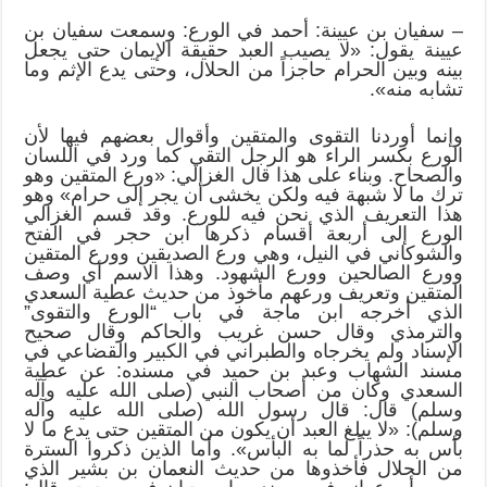
– سفيان بن عيينة: أحمد في الورع: وسمعت سفيان بن
عيينة يقول: «لا يصيب العبد حقيقة الإيمان حتى يجعل
بينه وبين الحرام حاجزاً من الحلال، وحتى يدع الإثم وما
تشابه منه».
وإنما أوردنا التقوى والمتقين وأقوال بعضهم فيها لأن
الورع بكسر الراء هو الرجل التقي كما ورد في اللسان
والصحاح. وبناء على هذا قال الغزالي: «ورع المتقين وهو
ترك ما لا شبهة فيه ولكن يخشى أن يجر إلى حرام» وهو
هذا التعريف الذي نحن فيه للورع. وقد قسم الغزالي
الورع إلى أربعة أقسام ذكرها ابن حجر في الفتح
والشوكاني في النيل، وهي ورع الصديقين وورع المتقين
وورع الصالحين وورع الشهود. وهذا الاسم أي وصف
المتقين وتعريف ورعهم مأخوذ من حديث عطية السعدي
الذي أخرجه ابن ماجة في باب “الورع والتقوى”
والترمذي وقال حسن غريب والحاكم وقال صحيح
الإسناد ولم يخرجاه والطبراني في الكبير والقضاعي في
مسند الشهاب وعبد بن حميد في مسنده: عن عطية
السعدي وكان من أصحاب النبي (صلى الله عليه وآله
وسلم) قال: قال رسول الله (صلى الله عليه وآله
وسلم): «لا يبلغ العبد أن يكون من المتقين حتى يدع ما لا
بأس به حذراً لما به البأس». وأما الذين ذكروا السترة
من الحلال فأخذوها من حديث النعمان بن بشير الذي