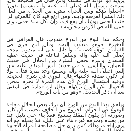
يرويه أبو عوانه في مسنده وابن حبان في صحيحه قال:
سمعت رسول الله (صلى الله عليه وآله وسلم) يقول:
«اجعلوا بينكم وبين الحرام سترة من الحلال، من فعل
ذلك استبرأ لعرضه ودينه، ومن أرتع فيه كان كالمرتع إلى
جنب الحمى يوشك أن يقع فيه، وإن لكل ملك حمى، وإن
حمى الله في الأرض محارمه».
وحكم هذا النوع من الورع مندوب. قال القرافي في
الذخيرة: «وهو مندوب إليه»، وقال ابن جزي في
القوانين: “وهو فضيلة”، والدليل على أنه مندوب مدحه
(صلى الله عليه وآله وسلم) لفاعله في حديث عطية
السعدي وأمره بجعل السترة من الحلال في حديث
النعمان، والتأسي به في حديث أنس المتفق عليه «أن
النبي (صلى الله عليه وآله وسلم) وجد تمرة فقال: لولا
أن تكون صدقة لأكلتها» قال النووي في شرح الحديث:
«وفيه استعمال الورع لأن هذه التمرة لا تحرم بمجرد
الاحتمال لكن الورع تركها». وقال ابن قدامة في المغني
بعد أن ذكر الحديث: «وهو من باب الورع».
ويلحق بهذا النوع من الورع أي ترك بعض الحلال مخافة
الوقوع في الحرام، الخروج من الخلاف بحسب الإمكان.
وصورته أن يكون المقلد يستبيح فعلاً بناء على دليل عند
من يقلده ويحرمه غيره بناء على دليل، فلا يفعله مع أنه
يرى إباحته، وذلك كمن يرى حل مصافحة المرأة الأجنبية
خلافاً للمخالف، فمن الورع أن يمتنع عن المصافحة،