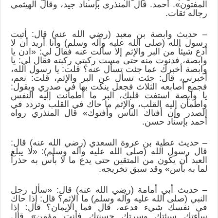
المفتون». أحمد. قال المنذري بإسناد جيد، وقال الهيثمي
رجاله ثقات.
– حديث وابصة بن معبد (رضي الله عنه) قال: أتيت
رسول الله (صلى الله عليه وآله وسلم) وأنا أريد أن لا
أدع شيئاً من البر والإثم إلا سألت عنه فقال لي: «ادن يا
وابصة، فدنوت منه حتى مست ركبتي ركبته فقال لي: يا
وابصة أخبرك عما جئت تسأل عنه؟ قلت: يا رسول الله،
أخبرني، قال: جئت تسأل عن البر والإثم، قلت: نعم،
فجمع أصابعه الثلاث فجعل ينكت بها في صدري ويقول:
يا وابصة استفت قلبك، البر ما اطمأنت إليه النفس
واطمأن إليه القلب، والإثم ما حاك في القلب وتردد في
الصدر وإن أفتاك الناس وأفتوك» قال المنذري رواه
أحمد بإسناد حسن.
– حديث عطية بن عروة السعدي (رضي الله عنه) قال:
قال رسول الله (صلى الله عليه وآله وسلم): «لا يبلغ
العبد أن يكون من المتقين حتى يدع ما لا بأس به حذراً
لما به بأس» وقد سبق تخريجه.
– حديث أبي أمامة (رضي الله عنه) قال: «سأل رجل
النبي (صلى الله عليه وآله وسلم) ما الإثم؟ قال: إذا حاك
في نفسك شيء فدعه، قال فما الإيمان؟ قال: إذا
ساءتك سيئتك وسرتك حسنتك فأنت مؤمن» قال