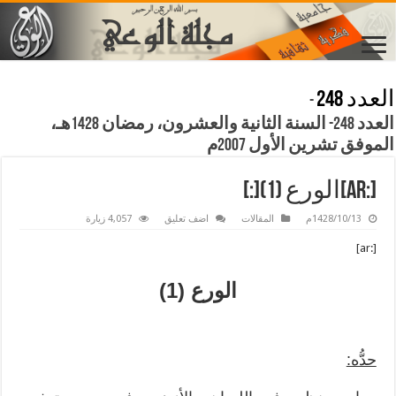
العدد 248
-
العدد 248- السنة الثانية والعشرون، رمضان 1428هـ،
الموفق تشرين الأول 2007م
[:ar]الورع (1)[:]
1428/10/13م
المقالات
اضف تعليق
4,057 زيارة
[:ar]
الورع (1)
حدُّه: