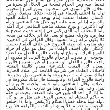
فيجعل بينه وبين الحرام فسحة من الحلال أو سترة من
الحلال. قال النووي في المجموع: ومن الورع المحبوب
ترك ما اختلف العلماء في إباحته اختلافاً محتملاً، ويكون
الإنسان معتقداً مذهب إمام يبيحه ومن أمثلته الصيد
والذبيحة إذا لم يسم عليه فهو حلال عند الشافعي حرام
عند الأكثرين. والورع لمعتقد مذهب الشافعي ترك أكله.
وأما المختلف فيه الذي يكون في إباحته حديث صحيح بلا
معارض، وتأويله ممتنع أو بعيد، فلا أثر لخلاف من منعه،
فلا يكون تركه ورعاً محبوباً. وقال القرافي في الذخيرة:
وهو مندوب إليه ومنه الخروج عن خلاف العلماء بحسب
الإمكان، فإن اختلف العلماء في فعل هو مباح أم حرام
فالورع الترك، أو مباح أو واجب فالورع الفعل مع اعتقاد
الوجوب، أو مندوب أو حرام فالورع الترك، أو مكروه أو
واجب فالورع الفعل، أو مشروع أو غير مشروع فالورع
الفعل، لأن المثبت للشرعية مقدم كالبينة المثبتة،
كاختلاف العلماء في شرعية الفاتحة في صلاة الجنازة،
فمالك يقول ليست بمشروعة والشافعي يقول مشروعة
واجبة فالورع القراءة. وكالبسملة قال مالك مكروهة في
الصلاة، وقال الشافعي وأبو حنيفة واجبة، فالورع أن
تقرأ، وعلى هذا المنوال. وهذا مع تقارب أدلة المختلفين،
أما إذا كان أحد الدليلين في غاية الضعف بحيث لو حكم
به حاكم لنقضناه لم يحسن الورع، في مثل ما لو كان
دليله فيما تدخله قضايا الحكام ولا ينقض. وأما إذا اختلفوا
بالوجوب والتحريم فلا ورع، أو الندب والكراهة فلا ورع