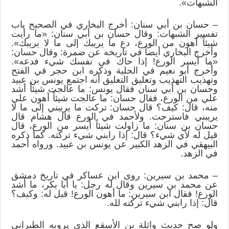
الشبهات».
– حسان بن أبي سنان: أخرج البخاري في الصحيح باب
تفسير الشبهات: وقال حسان بن أبي سنان: «ما رأيت
شيئاً أهون من الورع، دع ما يريبك إلى ما لا يريبك».
وأخرج البخاري أيضاً في تاريخه عن ضمرة: وقال حسان:
«ما أيسر الورع! إذا حاك في نفسك شيء فدعه».
وأخرج أبو نعيم في الحلية وذكره ابن حجر في الفتح
وتهذيب التهذيب وتعليق التعليق أنه اجتمع يونس بن عبيد
وحسان بن أبي سنان فقال يونس: ما عالجت شيئاً أشد
علي من الورع، فقال حسان: ما عالجت شيئاً أهون علي
منه، قال: كيف؟ قال حسان: تركت ما يريبني إلى ما لا
يريبني فاسترحت. ولأحمد في الورع قال هشام قال
حسان بن سنان: ما زاولت شيئاً أيسر من الورع، قال
قيل له لأي شيء؟ قال: إذا رابني شيء تركته. كما ذكره
البيهقي في الزهد الكبير عن يونس بن عبيد. ورواه أحمد
في الزهد.
– محمد بن سيرين: روى ابن عساكر في تاريخ دمشق
عن محمد بن سيرين وقال له رجل: يا أبا بكر، ما أشد
الورع! فقال ابن سيرين: ما أهون الورع! قيل له: وكيف؟
قال: إذا رابني شيء تركته لله.
ولو صح حديث واثلة بن الأسقع الذي يرويه الطبراني