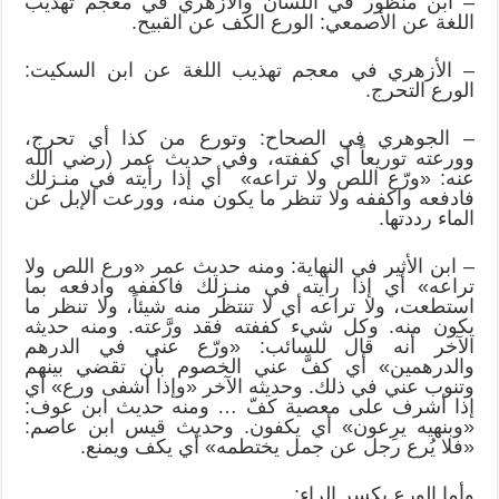
– ابن منظور في اللسان والأزهري في معجم تهذيب
اللغة عن الأصمعي: الورع الكف عن القبيح.
– الأزهري في معجم تهذيب اللغة عن ابن السكيت:
الورع التحرج.
– الجوهري في الصحاح: وتورع من كذا أي تحرج،
وورعته توريعاً أي كففته، وفي حديث عمر (رضي الله
عنه: «ورّع اللص ولا تراعه» أي إذا رأيته في منـزلك
فادفعه واكففه ولا تنظر ما يكون منه، وورعت الإبل عن
الماء رددتها.
– ابن الأثير في النهاية: ومنه حديث عمر «ورع اللص ولا
تراعه» أي إذا رأيته في منـزلك فاكففه وادفعه بما
استطعت، ولا تراعه أي لا تنتظر منه شيئاً، ولا تنظر ما
يكون منه. وكل شيء كففته فقد ورَّعته. ومنه حديثه
الآخر أنه قال للسائب: «ورّع عني في الدرهم
والدرهمين» أي كفَّ عني الخصوم بأن تقضي بينهم
وتنوب عني في ذلك. وحديثه الآخر «وإذا أشفى ورع» أي
إذا أشرف على معصية كفّ … ومنه حديث ابن عوف:
«وبنهيه يرِعون» أي يكفون. وحديث قيس ابن عاصم:
«فلا يُرع رجل عن جمل يختطمه» أي يكف ويمنع.
وأما الورِع بكسر الراء: