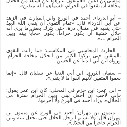
موسى بن أعين: «المتقون تنـزهوا عن أشياء من الحلال
مخافة أن يقعوا في الحرام، فسماهم الله متقين».
– أبو الدرداء: أحمد في الورع وابن المبارك في الزهد
عن أبي الدرداء قال: «تمام التقوى أن يتقي اللهَ العبدُ
حتى يتقيه في مثقال ذرة، حتى يترك بعض ما يرى أنه
حلال خشية أن يكون حراماً، يكون حجاباً بينه وبين
الحرام …».
– الحارث المحاسبي في المكاسب: فما زالت التقوى
بالمتقين حتى تركوا الكثير من الحلال مخافة الحرام.
ورواه ابن أبي الدنيا عن الحسن.
– سفيان الثوري: ابن أبي الدنيا عن سفيان قال: «إنما
سموا المتقين لأنهم اتقوا ما لا يتقى».
– ابن عمر: ابن حزم في المحلى: كان ابن عمر يقول:
«إني لأحب أن أجعل بيني وبين الحرام سترة من
الحلال». وزاد أحمد في الورع ولا أحرمها.
– ميمون بن مهران: أحمد في الورع عن ميمون بن
مهران قال: «لا يسلم للرجل الحلال حتى يجعل بينه وبين
الحرام حاجزاً من الحلال».