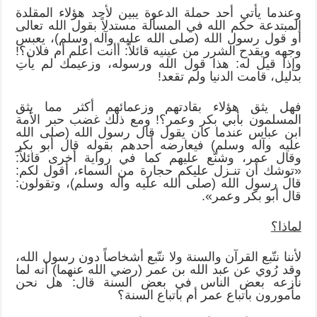
وعندما يأتي أحد حملة الدعوة يبين لأحد هؤلاء المقلدة
المبتدعة حكم الله في المسألة مستدلاً بقول الله تعالى
أو قول رسول الله (صلى الله عليه وآله وسلم)، يعبس
وجهه ويقدح الشرر من عينيه قائلاً: أأنت أعلم أم فلان؟!
وإذا قيل له: هذا قول الله ورسوله، وزعيمك لم يأتِ
بدليل، قامت الدنيا ولم تقعد!
فهل يثق هؤلاء بقادتهم وزعمائهم أكثر مما يثق
المسلمون بأبي بكر وعمر؟! ومع ذلك غضب حبر الأمة
ابن عباس عندما كان يقول قال رسول الله (صلى الله
عليه وآله وسلم) فيعارضه أحدهم بقوله قال أبو بكر
وقال عمر، وشنّع عليهم كما في رواية أخرى قائلاً:
«توشك أن تنـزل عليكم حجارة من السماء، أقول لكم:
قال رسول الله (صلى الله عليه وآله وسلم)، وتقولون:
قال أبو بكر وعمر».
لماذا؟
لأننا نتّبع القرآن والسنة ولا نتّبع أشخاصاً دون رسول الله،
وقد رُوي عن عبد الله بن عمر (رضي الله عنهما) أنه لما
نازعه بعض الناس في بعض السنة قال: هل نحن
مأمورون باتباع عمر أم باتباع السنة؟