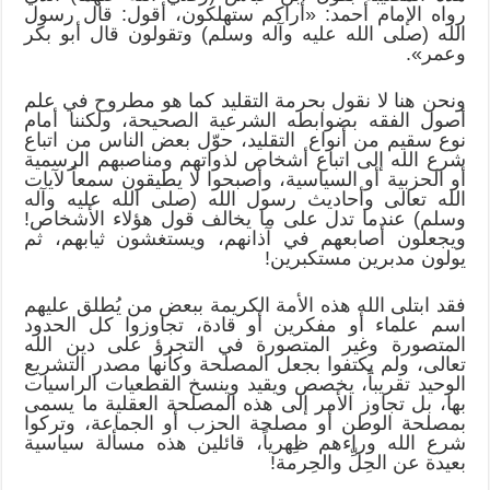
رواه الإمام أحمد: «أراكم ستهلكون، أقول: قال رسول
الله (صلى الله عليه وآله وسلم) وتقولون قال أبو بكر
وعمر».
ونحن هنا لا نقول بحرمة التقليد كما هو مطروح في علم
أصول الفقه بضوابطه الشرعية الصحيحة، ولكننا أمام
نوع سقيم من أنواع التقليد، حوّل بعض الناس من اتباع
شرع الله إلى اتباع أشخاص لذواتهم ومناصبهم الرسمية
أو الحزبية أو السياسية، وأصبحوا لا يطيقون سمعاً لآيات
الله تعالى وأحاديث رسول الله (صلى الله عليه وآله
وسلم) عندما تدل على ما يخالف قول هؤلاء الأشخاص!
ويجعلون أصابعهم في آذانهم، ويستغشون ثيابهم، ثم
يولون مدبرين مستكبرين!
فقد ابتلى الله هذه الأمة الكريمة ببعض من يُطلق عليهم
اسم علماء أو مفكرين أو قادة، تجاوزوا كل الحدود
المتصورة وغير المتصورة في التجرؤ على دين الله
تعالى، ولم يكتفوا بجعل المصلحة وكأنها مصدر التشريع
الوحيد تقريباً، يخصص ويقيد وينسخ القطعيات الراسيات
بها، بل تجاوز الأمر إلى هذه المصلحة العقلية ما يسمى
بمصلحة الوطن أو مصلحة الحزب أو الجماعة، وتركوا
شرع الله وراءهم ظِهرياً، قائلين هذه مسألة سياسية
بعيدة عن الحِلِّ والحِرمة!