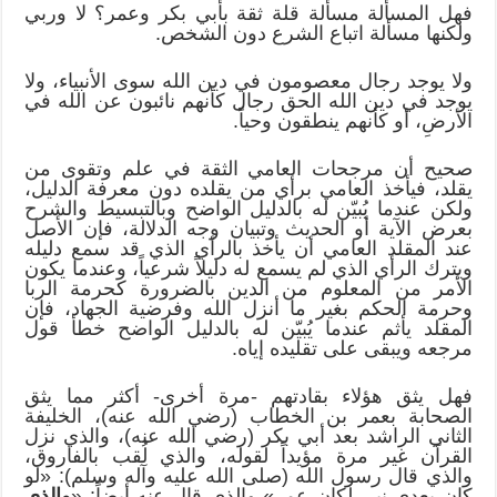
فهل المسألة مسألة قلة ثقة بأبي بكر وعمر؟ لا وربي
ولكنها مسألة اتباع الشرع دون الشخص.
ولا يوجد رجال معصومون في دين الله سوى الأنبياء، ولا
يوجد في دين الله الحق رجال كأنهم نائبون عن الله في
الأرضِ، أو كأنهم ينطقون وحياً.
صحيح أن مرجحات العامي الثقة في علم وتقوى من
يقلد، فيأخذ العامي برأي من يقلده دون معرفة الدليل،
ولكن عندما يُبيّن له بالدليل الواضح وبالتبسيط والشرح
بعرض الآية أو الحديث وتبيان وجه الدلالة، فإن الأصل
عند المقلد العامي أن يأخذ بالرأي الذي قد سمع دليله
ويترك الرأي الذي لم يسمع له دليلاً شرعياً، وعندما يكون
الأمر من المعلوم من الدين بالضرورة كحرمة الربا
وحرمة الحكم بغير ما أنزل الله وفرضية الجهاد، فإن
المقلد يأثم عندما يُبيّن له بالدليل الواضح خطأ قول
مرجعه ويبقى على تقليده إياه.
فهل يثق هؤلاء بقادتهم -مرة أخرى- أكثر مما يثق
الصحابة بعمر بن الخطاب (رضي الله عنه)، الخليفة
الثاني الراشد بعد أبي بكر (رضي الله عنه)، والذي نزل
القرآن غير مرة مؤيداً لقوله، والذي لُقب بالفاروق،
والذي قال رسول الله (صلى الله عليه وآله وسلم): «لو
كان بعدي نبي لكان عمر» والذي قال عنه أيضاً: «
والذي