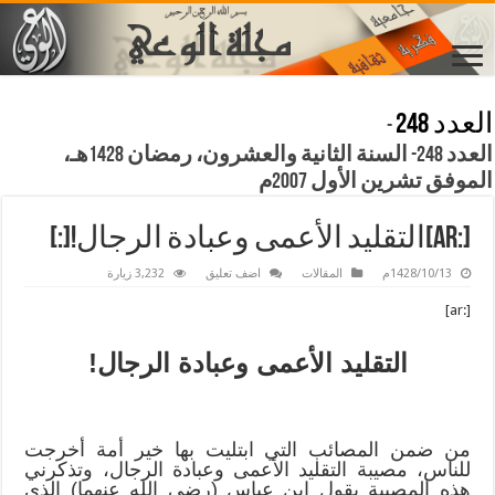
العدد 248
-
العدد 248- السنة الثانية والعشرون، رمضان 1428هـ،
الموفق تشرين الأول 2007م
[:ar]التقليد الأعمى وعبادة الرجال![:]
1428/10/13م
المقالات
اضف تعليق
3,232 زيارة
[:ar]
التقليد الأعمى وعبادة الرجال!
من ضمن المصائب التي ابتليت بها خير أمة أخرجت
للناس، مصيبة التقليد الأعمى وعبادة الرجال، وتذكرني
هذه المصيبة بقول ابن عباس (رضي الله عنهما) الذي