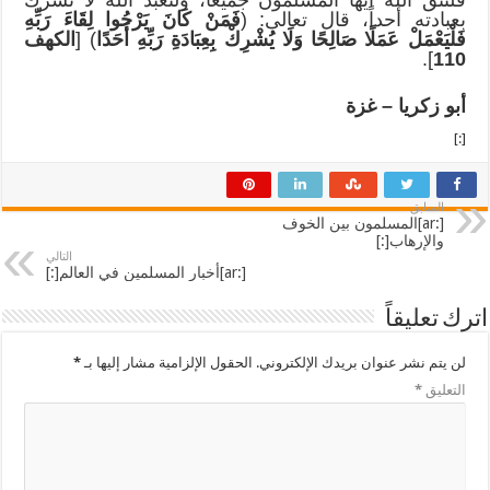
بعبادته أحداً، قال تعالى: (
فَمَنْ كَانَ يَرْجُوا لِقَاءَ رَبِّهِ
فَلْيَعْمَلْ عَمَلًا صَالِحًا وَلَا يُشْرِكْ بِعِبَادَةِ رَبِّهِ أَحَدًا
) [
الكهف
].
110
أبو زكريا – غزة
[:]
السابق
[:ar]المسلمون بين الخوف
والإرهاب[:]
التالي
[:ar]أخبار المسلمين في العالم[:]
اترك تعليقاً
لن يتم نشر عنوان بريدك الإلكتروني.
الحقول الإلزامية مشار إليها بـ
*
التعليق
*