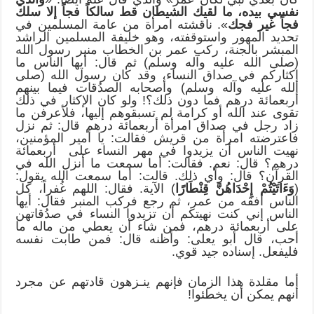
نفسي بيده، ما لقيك الشيطان قط سالكاً فجاً إلا سلك
فجاً غير فجك
». ناقشته امرأة من عامة المسلمين في
تحديد المهور واستوقفته، وهو خليفة المسلمين الراشد
المبشر بالجنة، ركب عمر بن الخطاب منبر رسول الله
(صلى الله عليه وآله وسلم) ثم قال: أيها الناس ما
إكثاركم في صداق النساء، وقد كان رسول الله (صلى
الله عليه وآله وسلم) وأصحابه الصدُقات فيما بينهم
أربعمائة درهم فما دون ذلك؟! ولو كان الإكثار في ذلك
تقوى عند الله أو كرامة لم تسبقوهم إليها، فلأعرفن ما
زاد رجل في صداق امرأة أربعمائة درهم قال: ثم نزل
فاعترضته امرأة من قريش فقالت: يا أمير المؤمنين،
نهيت الناس أن يزيدوا في مهر النساء على أربعمائة
درهم؟ قال: نعم. فقالت: أما سمعت ما أنزل الله في
القرآن؟ قال: وأي ذلك. قالت: أما سمعت الله يقول:
(
وَءَاتَيْتُمْ إِحْدَاهُنَّ قِنْطَارًا
) الآية. فقال: اللهم غُفراً، كل
الناس أفقه من عمر، ثم رجع فركب المنبر فقال: أيها
الناس إني كنت نهيتكم أن تزيدوا النساء في صدُقاتهن
على أربعمائة درهم، فمن شاء أن يعطي من ماله ما
أحب، قال أبو يعلى: وأظنه قال: فمن طابت نفسه
فليفعل. إسناده جيد قوي.
أما مقلدة هذا الزمان فإنهم ينـزهون قادتهم عن مجرد
أنهم يمكن أن يخطئوا!