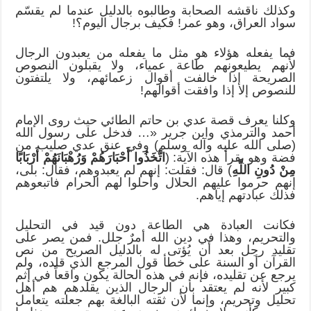
وكذلك ناقشه الصحابة وطالبوه بالدليل عندما لم يقسّم
سواد العراق، وهو عمر! فكيف برجال اليوم؟!
فما يفعله هؤلاء هو مثل ما يفعله من يعبدون الرجال
لأنهم يطيعونهم طاعة عمياء، ولا يقبلون النصوص
الصريحة إذا خالفت أقوال زعمائهم، ولا يلتفتون
للنصوص إلا إذا وافقت أقوالهم!
وكلنا يعرف قصة عدي بن حاتم الطائي حيث روى الإمام
أحمد والترمذي وابن جرير «… فدخل على رسول الله
(صلى الله عليه وآله وسلم) وفي عنق عدي صليب من
فضة وهو يقرأ هذه الآية: (
اتَّخَذُوا أَحْبَارَهُمْ وَرُهْبَانَهُمْ أَرْبَابًا
مِنْ دُونِ اللَّهِ
) قال: فقلت: إنهم لم يعبدوهم، فقال: بلى،
إنهم حرموا عليهم الحلال وأحلوا لهم الحرام فاتبعوهم
فذلك عبادتهم إياهم.
فكانت العبادة هي الطاعة دون قيد في التحليل
والتحريم، وهذا في دين الله أمرٌ جلل. فمن يصر على
تقليد رجل بعد أن يُؤتى له بالدليل الصريح من نص
القرآن أو السنة على خطأ قول المرجع الذي قلده، ولم
يرجع عن تقليده، فإنه في هذه الحالة يكون واقعاً في إثم
كبير لأنه لم يعتقد بأن الرجال الذين يقلدهم هم أهل
تحليل وتحريم، وإنما لأن ثقته البالغة بهم جعلته يتعامل