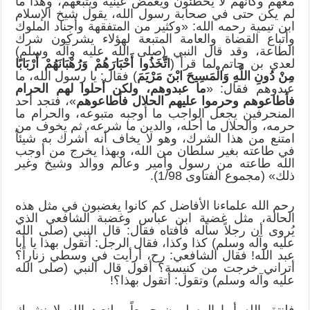
معهم وكأنهم لا يخطئون ويغمض عينيه ويتبعهم، وهذا ما
لم يكن حتى في صحابة رسول الله، يقول شيخ الإسلام
ابن تيمية رحمه الله: «وكثير من المتفقهة وأجناد الملوك
وأتباع القضاة والعامة المتبعة لهؤلاء يشركون شرك
الطاعة، وقد قال النبي (صلى الله عليه وآله وسلم)
لعدي بن حاتم لما قرأ (
اتَّخَذُوا أَحْبَارَهُمْ وَرُهْبَانَهُمْ أَرْبَابًا
مِنْ دُونِ اللَّهِ وَالْمَسِيحَ ابْنَ مَرْيَمَ
) فقال: يا رسول الله، ما
عبدوهم فقال: «
ما عبدوهم، ولكن أحلوا لهم الحرام
فأطاعوهم وحرموا عليهم الحلال فأطاعوهم
»، فتجد أحد
المنحرفين يجعل الواجب ما أوجبه متبوعه، والحرام ما
حرمه، والحلال ما أحله، والدين ما شرعه، ثم يخوف من
امتنع من هذا الشرك، وهو لا يخاف أنه أشرك به شيئاً
في طاعته بغير سلطان من الله، وبهذا يخرج من أوجب
الله طاعته من رسول وأمير وعالم ووالد وشيخ وغير
ذلك» (مجموع الفتاوى 1/98).
رحم الله علماءنا الأفاضل كم كانوا يغضبون في مثل هذه
الحالة، مثل غضبة ابن عباس وغضبة الشافعي الذي
يُروى أن رجلاً سأله فأفتاه فقال: قال النبي (صلى الله
عليه وآله وسلم) كذا وكذا، فقال الرجل: أتقول بهذا يا أبا
عبد الله! فقال الشافعي: رح، أرأيت في وسطي زناراً؟
أتراني خرجت من كنيسة؟ أقول قال النبي (صلى الله
عليه وآله وسلم) وتقول: أتقول بهذا؟!
فلنتق الله أيها المسلمون جميعاً، ولنعبد الله لا نشرك