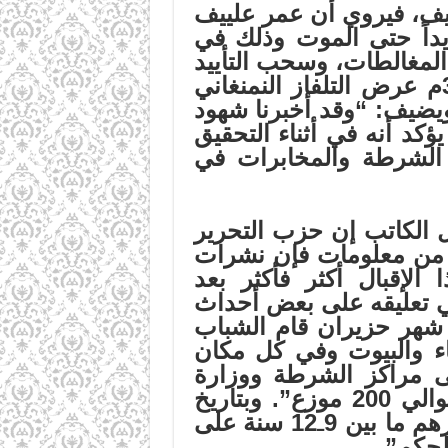
 علييف، فيروي أن عمر علييف
عذاباً شديداً حتى الموت وذلك في
المغالطات،
وسحب التأييد
بالقوة، وإجبار الناس على البعد عن الدعوة يقول الكاتب: “في 30/4/99م عرض التلفاز النمنغاني
ويضيف: “وقد أخبرنا شهود
كد أنه في أثناء التحقيق
 الشرطة والمخابرات في
لكاتب إن حزب التحرير
من معلومات فإن نشرات
 الإقبال أكثر فأكثر بعد
وفي تعليقه على بعض أحداث
 شهر حزيران قام الشباب
ء والبيوت وفي كل مكان
ى مراكز الشرطة ووزارة
الداخلية ومؤسسات الحكومة …” “… وعلى أثر ذلك كان قد اعتقل حوالي 200 موزع”. وبتاريخ
ـ
12 سنة على
لحكم”.