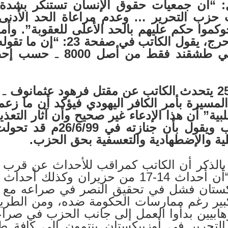
في صفحة 20 يقول: “أن جمعيات حقوق الإنسان تستنكر 
 حزب التحرير … وعدم مراعاة الحد الأدنى 
وكموا حكم عليهم بالحد الأعلى للعقوبة”. وأ
 طشقند فقط من أصل 8000
ـ
حسب إحصائ
ـ
ر
مسيرة بأمر الكافر اليهودي فيؤكد أن ما زعم
ية” أن هذا الإدعاء غير صحيح وأن آثار التعذي
كان منفخاً من آثار الضرب و
لية والإضطهادية والتعسفية بحق الحزب.
ن الكاتب كمراقب للأحداث عن قرب يخ
كستان فشل في تحقيق النصر في صراعه مع 
بير رغم ممارسات الحكومة ضده، ومن الطري
وهابيين بدأوا العمل إلى جانب الحزب في صر
لتحرير في أوزبيكستان ينتمون إلى كافة طب