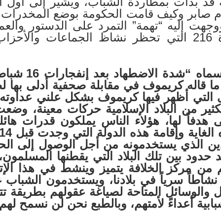
ة قد بدأت بمطاردة الشباب، ويشير إلى أول ا
ام صابر وكيف قامت الحكومة بوضع المخدرات وا
 ووجهت إليه “تهمة” التمرد على الدستور وال
وفقاً للمادة 159 و المادة 216 التي تحظر نشاظ الجماعا
ه “شدة
الاضطهاد
بعد إنفجارات
16
شباط/
ا قاله كريموف في مقابلة صحفية أدلى بها ل
لى التي أظهر فيها كريموف بشكل علني عداوته 
ير من البلاد الإسلامية حركات معينة، وضعت 
دفاً لها، هؤلاء الناس يملكون قدرات هائلة 
 الغاية
وإقامة هذه الدولة التي وجدت قبل 14
ن الذي يستخدمونه من أجل الوصول إلى الحكم
جد حدود بين تلك البلاد التي يقطنها المسلمون
م من مركز
الخلافة يتميز وينشط في
هذا
الإ
شاطاً سرياً في بلادنا، ويستخدمون الشباب غ
ل والوسائل المتاحة لصياغة عقولهم بطريقة ت
بابية
أعداءً
لأمتهم، وبالطبع نحن
لن نسمح لهم 