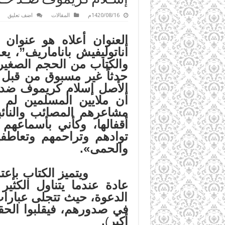
1420/08/16م
المقالات
اضف تعليق
العنوان أعلاه هو عنوان
أناتوليفيش باناماريف”، 
والكتاب من الحجم الصغير ي
حدثاً غير مسبوق من قبل 
الأصل إسلام كريموف ضد 
أن ملايين المسلمين لم 
مشاعرهم المصائب والنائب
أقفالها، وكأني بأسماعه
توادهم وتراحمهم وتعاطف
والحمى
»
.
ويتميز الكتاب بإع
عادة عندما يتناول الكثي
الدعوة، حيث تتجلى عبارات 
في صدورهم، فيقلبوا الحقا
أكبر
)
.