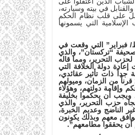
لشباب الذين اعتقلوا على
لقنابل في بيته وسيارته،
عمل على قلب نظام الحكم
ت والأحزاب الإسلامية التي يسمونها
 فبراير” التي وقعت في
صحيفة “تركستان”، والذي
لح
زب التحرير،
ومما قاله
إعادة دولة الخلافة التي
جداً ذات تأثير عقائدي،
قرناً من الزمان، وميولهم
 وإقامة دولتهم، وهؤلاء
، ويجب أن يحكموا بخليفة
تجاه
حزب
التحرير،
والذي
ير الناضج وعديم الخبرة،
توافق معهم وبذلك يكونون
أن يحققوا مطامعهم”
.