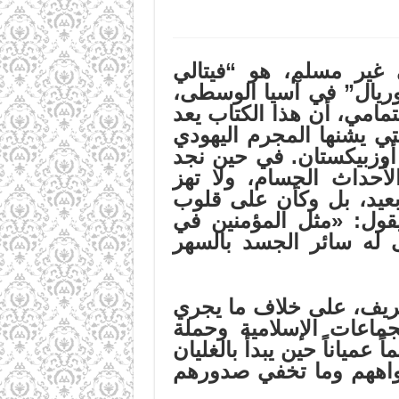
 غير مسلم، هو “فيتالي
وريال” في آسيا الوسطى،
امي، أن هذا الكتاب يعد
ي يشنها المجرم اليهودي
أوزبيكستان.
في حين نجد
أحداث الجسام، ولا تهز
بعيد، بل وكأن على قلوب
قول:
«
مثل المؤمنين في
 له سائر الجسد بالسهر
تحريف، على خلاف ما يجري
جماعات الإسلامية وحملة
مياناً حين يبدأ بالغليان
واههم وما تخفي صدورهم