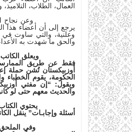
العمال، الطلاب، التلاميذ، 
يرجع إلى أن أعضاء هذا ال
وعلنية، والتي ساوت في ح
والحق ما شهدت به الأعداء
ويعلق
الكاتب
فقط عن طريق الممارسات 
أوزبيكستان تُشن حملة إعل
الحكومة،
يقوم
الخطباء
وا
ويقول: “إن مفتي أوزبيك
والحديث معهم حتى لو كانوا 
أسئلة وإجابـات” ينقل الكا
وفي الملحق (2) من صفحة 3