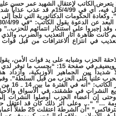
وفي صفحة 14 يتعرض الكاتب لإعتقال الشهيد عمر حسن
ل
فيه، أي في 15/4/99م قد عذب 
وكعادة الحكومات الدكتاتورية التي تلجأ إلى 
قد إجبروا على استنكار انتمائهم للحزب..” 
كانت ظاهرة آثار التعذيب والضرب، والذي يؤ
عذيب في انتزاع الاعترافات من قبل قوات
زب وشبابه على يد قوات الأمن، يقول ا
فحة 15: “بحسب ما توفر لدي
 شديداً بين الجماهير الأوزبكية، وازداد هذا
علان الحرب علنياً على الحزب من قبل السلطة”. 
كاتب: “أنه في الفترة ما بين 14
ـ
16 من
ع النشرات في طشقند، في الأسواق والأحيا
وحتى إن أعضاء الحزب أوصلوا النشرات إل
تطرف الإسلامي ولإقصاء الرئيس كريموف عن ا