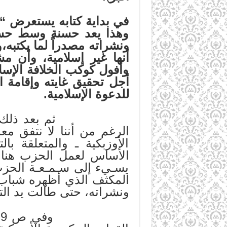
في بداية كتابه يستعرض “ب
وهذا يعد حسنة وسط حسنا
ونشراته مصدراً لما يكتبه
أنها غير إسلامية، وأن م
وأفول كوكب الخلافة الإسلا
أجل تحقيق غايته وإقامة ا
للدعوة الإسلامية.
ثم بعد ذلك ينتقل بش
الرغم من أننا لا نتفق م
الأوزبكية ـ والمتعلقة 
الأساس لعمل الحزب هناك،
يسـيء إلى سـمـعـة الحزب
المكثف الذي أظهره شباب 
ونشراته، حتى طالت يد التر
و