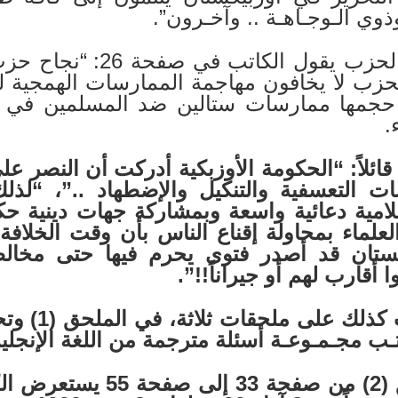
وذوي الـوجـاهـة .. وآخـرون”.
وعن نجاح الحزب يقول ال
حزب لا يخافون مهاجمة الممارسات الهمجية ل
جمها ممارسات ستالين ضد المسلمين في الث
.
قائلاً:
“الحكومة
الأوزبكية
أدركت أن النصر عل
التعسفية والتنكيل والإضطهاد ..”، “لذلك 
امية دعائية واسعة وبمشاركة
جهات
دينية
حك
لعلماء
بمحاولة
إقناع
الناس بأن
وقت
الخلافة
ستان قد أصدر فتوى يحرم فيها حتى مخال
أقارب لهم أو جيراناً!!”.
يحتوي الكتا
تـب مجـمـوعـة أسئلة مترجمة من اللغة الإنجليز
3
إلى صفحة 55 يس