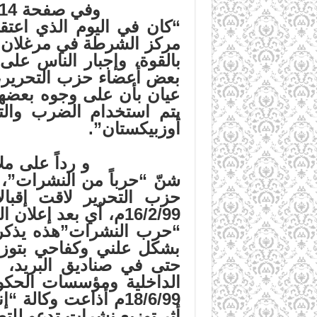
“كان في اليوم الذي اعتق
مركز الشرطة في مرغلان”. 
بعض أعضاء حزب التحرير، و
عيان بأن على وجوه بعضهم 
يتم استخدام الضرب والت
أوزبيكستان”.
و رداً على ملاحقة الح
شنّ “حرباً من النشرات”، ويضيف في ص
حزب التحرير لاقت إقبالاً
16/2/99م، أي بعد إ
“حرب النشرات”هذه يذكر ال
بشكل علني وكفاحي بتوزي
حتى في صناديق البريد، 
18/6/99م أذاعت وكالة “إنترفاكس” “أن الشرطة اعتقلت 25 طفلاً أعمارهم ما بين 9
أثر توزيع نشرات تدعو لل