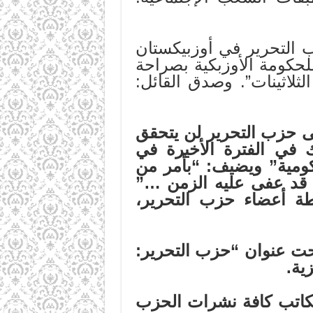
كاتب في صفحة 26: “نجاح حزب التحرير في أوزبيكستان
لحكومة الأوزبكية بصراحة
لاثينات”. وصدق القائل:
ى حزب التحرير لن يتحقق
في الفترة الأخيرة
في
ومية”
ويضيف:
“بأمر
من
قد
عفى
عليه
الزمن
…”
طة أعضاء حزب التحرير،
ب كذلك على ملحقات ثلاثة، في الملحق (1) وتحت عنوان “حزب التحرير:
ية.
تعرض الكاتب كافة نشرات الحزب