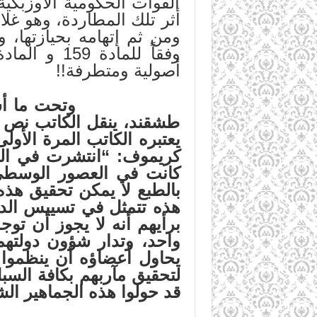
القوات الحكومية الأوزبكي
أثر تلك المطاردة، وهو غل
ومن ثم إتهامه بحيازتها،
أصولية ومتطرفة!!
وتحت ما أسما
طشقند، ينقل الكاتب نص م
يعتبره الكاتب المرة الأو
كريموف: “
انتشرت في الكث
كانت في العصور الوسطى ه
بالطبع لا يمكن تحقيق هذه
هذه تتمثل في تسييس الدي
برأيهم أنه لا يجوز أن تو
واحد، وتدار شؤون دولته
يحاول
أعضاؤه أن ينظموا ن
لتحقيق مآربهم بكافة السب
قد
حولوا
هذه
الجماهير
الش