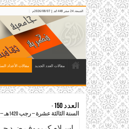
الجمعة، 24 صفر 1448هـ | 2026/08/07م
مقالات العدد الجديد
مقالات الأعداد السا
العدد 150
-
السنة الثالثة عشرة – رجب 1420هـ – تشرين الثاني 1999م
إسـلام كريموف ضـد حـز