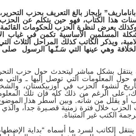
اناماريف” بإيجاز بالغ التعريف بحزب التحرير
ت هذا الكتاب، فهو حين يتكلم عن الحزب
،وكذلك يعرض لنظرة الحزب للحكومات القائمة 
شكلة المسلمين الأساسية تكمن في غياب ال
مية، ويذكر الكاتب كذلك المراحل الثلاث التي
لخلافة وهي عينها التي سَـنّـها الرسول
صلى ا
كل مباشر ليتحدث حول حزب التحرير ف
عه حول المعلومات التي توصل إليها ـ والتي
بالتأريخ لنشوء الحزب في أوزبيكستان، وا
 على الرغم من ذلك كله فإن تلك المعلومات 
 أو يقلل من شأنه. وبين أسطر هذا الموضوع
الحزب خلال فترة زمنية قصـيرة جداً، والذ
جمة الكتب غير المتبناة.
في ص 9 ينتقل الكاتب لسرد ما أسماه “بداية الإضط