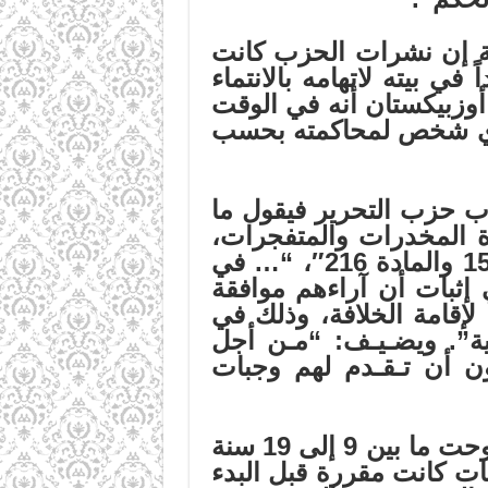
قول بثقة كاملة إن نشرات الحزب كانت
ي بيته لاتهامه بالانتماء
أوزبيكستان أنه في الوقت
 أي شخص لمحاكمته بحسب
قائع محاكمة 12 شاباً من شباب حزب التحرير فيقول ما
ة المخدرات والمتفجرات،
ولكن ثلاثة أو أربعة منهم بشكل جزئي اعترفوا بما وجه إليهم من تهم 159 والمادة 216″، “… في
إثبات أن آراءهم موافقة
لإقامة الخلافة، وذلك في
كية”. ويضـيـف: “مـن أجل
دون أن تـقـدم لهم وجبات
وعن نزاهة القضاة والأحكام الصادرة بحق الشباب والتي تراوحت ما بين 9 إلى 19 سنة
 المحاكمات كانت مقررة قبل البدء