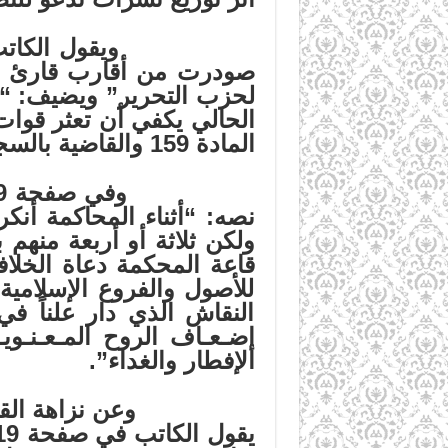
صودرت من أقارب قارئ 
لحزب التحرير” ويضيف: 
الحالي يكفي أن تعثر قو
المادة 159 والقاضية بالسجن لمدة تصل إلى 19 سنة”.
نصه: “أثناء المحاكمة أن
قاعة المحكمة دعاة الخلا
للأصول والفروع الإسلامية
النقاش الذي دار علناً في
إضـعـاف الروح المـعـنـوي
الإفطار والغداء”.