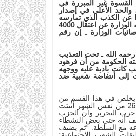
بشدة القسوة غير المبررة في
والحد الأعلى في إصدار
ما عن الكذب الذي تمارسه
وزارة الداخلية فحدث ولا حرج، يقول الكاتب في صفحة 23: “إن ما تقوله الوزارة عن اعتقال 4000
يات الوزارة
ـ
إن رقم
حمه الله
ـ
تحت التعذيب
ته الحكومة من أن فرهود
ب كانت بادية عليه ووجهه
يقول بأن جنازته في 26/6/99م قد تحولت إلى أنتفاضة شعبية ضد
لص في هذا القسم من
الكتاب إلى نتيجة مفادها: “أن أحداث 14-17 من حزيران وكذلك أحداث 26 من نفس الشهر أثبتت
حزب التحرير وأن الحزب
ف أنه حتى بعض النشطاء
اعه مع السلطة. “ثم يضيف
قات الشعب الإجتماعية: