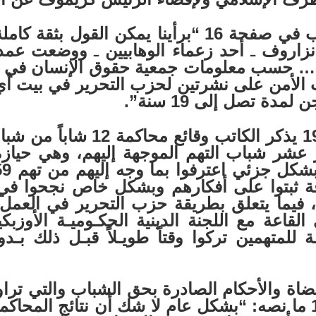
ويقول الكاتب في صفحة 16 “برأينا يمكن ال
نزاروف
ـ
أحد زعماء الوهابيين
ـ
ووضعت عمداً ف
“… حسب معلومات جمعية حقوق
الإنسان في 
ات الأمن على نشرتين لحزب التحرير في بيت
وفي صفحة 19 يذكر الكاتب و
كر عشر شباب التهم الموجهة إليهم، وهي حياز
فة ثبتوا على أفكارهم وبشكل خاص نجحوا في 
، فيما يتعلق بطريقة حزب التحرير في العمل 
 القاعة مع اللجنة الدينية الحكـوميـة الأوزب
ـة للمتهمين تركوا وقتاً طويـلاً قبـل ذلك بـ
يقول الكاتب في صفحة 19 ما نصه: “بشكل عام لا شك أن نتائج