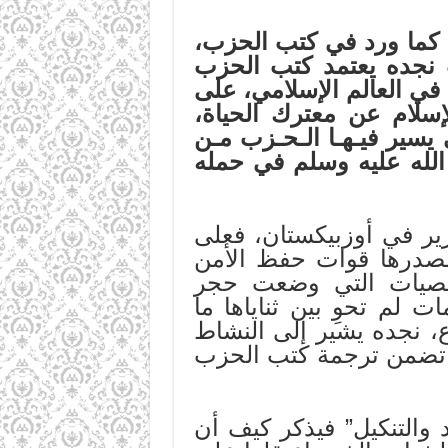
، كما ورد في كتب الحزب،
 نجده يعتمد كتب الحزب
في العالم الإسلامي، على
إسلام عن معترك الحياة،
 يسير فيـهـا الـحـزب مـن
لله عليه وسلم
في حمله
ي أوزبيكستان، فعلى
 مصدرها قوات حفظ الأمن
لشخصيات التي وضعت حجر
لم تحوِ بين ثناياها ما
، نجده يشير إلى النشاط
ي تضمن ترجمة كتب الحزب
هاد والتنكيل” فيذكر كيف أن