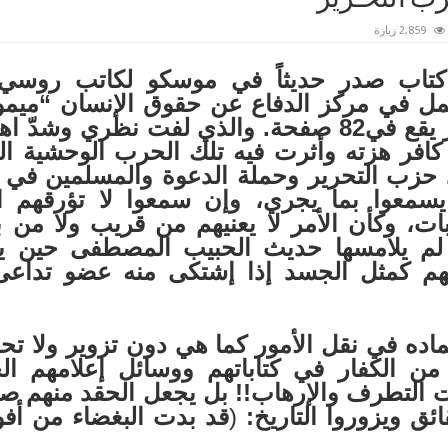
2,859 زيارة
 كتاب صدر حديثاً في موسكو لكاتب روسي
يعمل في مركز الدفاع عن حقوق الإنسان “ميم
قع في82
صفحة. والذي لفت نظري وشدّ اهتم
كافر هزته وأثرت فيه تلك الحرب الوحشية الت
حزب التحرير وحملة الدعوة والمسلمين في 
يسمعوا بما يجري، وإن سمعوا لا تؤرقهم ال
ات، وكأن الأمر لا يعنيهم من قريب ولا من 
م لم يلامسها حديث الحبيب المصطفى
حين ي
هم كمثل الجسد إذا إشتكى منه عضو تداعى
تماده في نقل الأمور كما هي دون تزوير ولا 
ر من الكفار في كتاباتهم ووسائل إعلامهم ال
التطرف والإرهاب!! بل يجعل الحقد منهم صماً ع
ئق ويزوروا التاريخ:
(
قد بدت البغضاء من أف