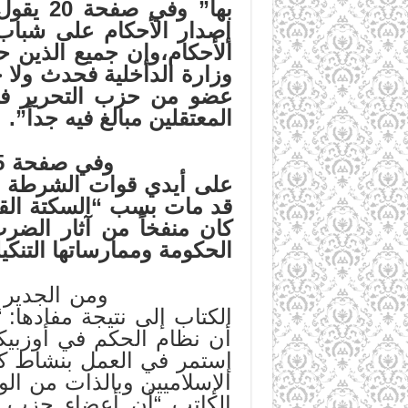
بها” و
إصدار الأحكام على شباب
الأحكام،وإن جميع الذين ح
عضو من حزب التحرير في
المعتقلين مبالغ فيه جداً”.
وفي صفحة 25 يتحدث الكاتب عن مقتل فرهود عثمانوف
على أيدي قوات الشرطة ال
قد مات بسب “السكتة القلب
الحكومة وممارساتها التنكي
ومن الجدير بالذكر أ
أن نظام الحكم في أوزبي
إستمر في العمل بنشاط ك
الإسلاميين وبالذات من ال
الكاتب “أن أعضاء حزب ا