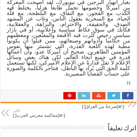
بغبار انهيار البرجين في نيويورك، لقد أصبحت المعركة
بين أميركا وخصومها تحمل طابعاً هزلياً، يختلط فيه
الكذب مع الفجور، مع النفاق، مع البلطجة، مع قلّة
الحياء، مع السخرية بعقول الناس، وغاب عن المشهد
الصدق، والحقيقة، والاحترام، والنزاهة، والعقلانية،
فكأنك في سوق عكاظ سياسية وإعلامية، أو في بازار
سياسي رخيص كثُرت فيه الأقنعة والمقنَّعين، ومعظمهم
من حكامنا وأدواتهم وصنعائهم، ممن قبلوا أن يكونوا
مطية لهذه اللعبة القذرة، التي تشمئز منها نفوس
المؤمنين الطاهرين. صحيح أن أميركا عدو، وأن أعمالها
قذرة في جميع أنحاء العالم، لكن هناك بعض وسائل
الإعلام لا تقلّ قذارةً عن الإعلام الأميركي، لكنها تستعمل
كلمة الحق التي يُراد بها الباطل، فتتاجر بالكلمة والصورة
على حساب القضايا المصيرية.
[:]
السابق
[:ar]صرخةٌ من العراق[:]
التالي
[:ar]محاكمة مجرمي الحرب[:]
اترك تعليقاً