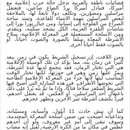
فضائيات ناطقة بالعربية تدخل حالة حرب إعلامية مع
أميركا، فتبادل أميركا بردّ الصاع صاعين، فتعتقل
مراسلين ومصوّرين، وتكلّف دولاً تابعةً لها، بالملاحقة
لبعض المراسلين بتهمة الانتماء للقاعدة، وتمتد ساحة
الصراع من الفلّوجة إلى إسبانيا، ومن جبال تورا بورا إلى
شاشات التلفزة العربية، الكل يشحذ سكّينه، ويتقدم.
ومن الأسلحة المستعملة في المعركة الإعلامية، سلاح
الأشرطة المعدّة سلفاً بالصورة والصوت أحياناً، او
بالصوت فقط أحياناً أخرى.
ومن اللافت، إن تسجيل الشريط يكون في زمنٍ يبعد
كثيراً عن زمان بثّه، مما يؤكد أن تلك الوسيلة الإعلامية
هي التي تختار الزمان، فقد يتجمع لديها عدة أشرطة،
ويمرّ عليها زمن وهي في حوزتها، لكنها تختار الوقت
المناسب لبثها لأنها جزءٌ من المعركة الإعلامية الطاحنة
التي تخوضها الأطراف. في هذه المنازلة التي أصبح فيها
الشريط المتلفز سلاحاً فتاكاً، وإذا ما تمّ بثّه يُردّ على ذلك
باعتقال أحد المراسلين، أو العكس، قد يعتقل أحدهم،
فيردُّ بكشف أشرطة تثير الآخرين وتظهر عجزهم.
كما أن نبش حادث 11 أيلول، وأسبابه، ومسبّباته،
وتداعياته أصبحت من ضمن أسلحة المعركة المحتدمة،
وسوف تبقى إلى أمدٍ غير معروف، ولو أن أحدهم
عَطَس في مكان ما من الكرة الأرضية، لقيل إنه مصاب