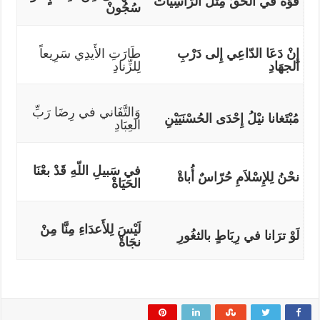
قُوَّةٌ في الحَق
مِثل
الرّاسِيَاتْ
سُجُون
إِن
دَعَا الدّاعِي إِلى دَرْبِ
طَارَتِ الأَيدِي سَرِيعاً
الجهَادِ
لِلزِّنادِ
وَالتَّفَاني في رِضَا رَبِّ
مُبْتَغانا نيْلُ إِحْدَى الحُسْنَيَيْنِ
العِبَادِ
في سَبيلِ اللّهِ قَد
بعْنَا
نحْنُ لِلإِسْلاَمِ حُرّاسٌ أ
باةْ
الحَيَاةْ
لَيْسَ لِلأَعدَاءِ مِنَّا مِنْ
لَوْ ترَانا في رِبَاطٍ بالثغُورِ
نجَاةْ