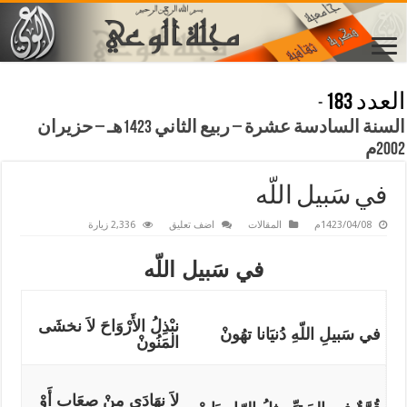
العدد 183
-
السنة السادسة عشرة – ربيع الثاني 1423هـ – حزيران
2002م
في سَبيل اللّه
1423/04/08م
المقالات
اضف تعليق
2,336 زيارة
في سَبيل اللّه
نبْذِل
الأَرْوَاحَ لاَ نخشَى
في سَبيلِ اللّهِ دُنيَانا تهُون
المَنُون
لاَ نهَادَى مِنْ صِعَابٍ أَوْ