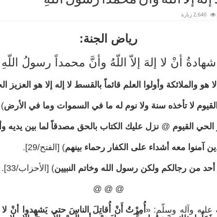
2,640 زيارة
رياض الجنة:
شهادةُ أنْ لا إلهَ إلاّ اللّهُ وأنَّ محمداً رسولُ اللّهِ
لا هو والملائكة وأولوا العلم قائماً بالقسط لا إله إلا هو العزيز ا
ي القيوم لا تأخذه سنة ولا نوم له ما في السموات وما في الأرض
) 
و الحي القيوم
@
نزل عليك الكتاب بالحق مصدقاً لما بين يديه وأن
ن آمنوا معه أشداء على الكفار رحماء بينهم
) [الفتح/29].
 أحد من رجالكم ولكن رسول الله وخاتم النبيين
) [الأحزاب/33].
@ @ @
يه وآله وسلّم: «
أُمِرْتُ أَنْ أُقاتِلَ الناسَ حتى يَشهدوا أنْ لا 