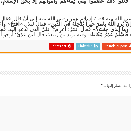
ا فَعَلُوا ذلك عَصَمُوا مِنِّي دِماءَهمْ وأموالَهمْ إلاّ بحقِّ الإسلام
 عنه قصةَ إسلامِ عمَرَ رضي الله عنه إلى أنْ قال: فقال بلالٌ
إن
يُرِدِ اللّهُ بعُمَرَ خيراً يُدْخِلْهُ في الدِّينِ
» فقال لبلالٍ «
افتحْ
» وأَ
؟ وما الذي جئتَ؟
» فقال عمَرُ: اعرِضْ عليَّ الذي تدعو إليه. فق
فَأَسْلَمَ عمَرُ مَكانهُ
» وفيه يزيد بن ربيعة، قال ابن عدَيٍّ: أرجو أنه
Pinterest
LinkedIn
Stumbleupon
امية مشار إليها بـ
*