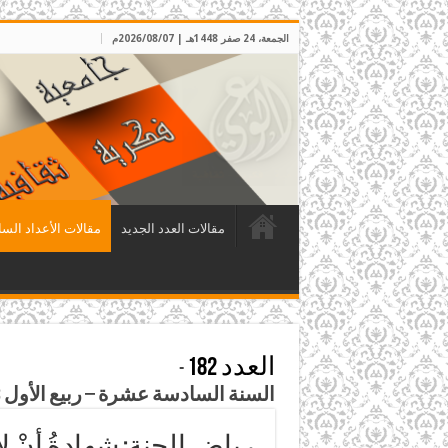
الجمعة، 24 صفر 1448هـ | 2026/08/07م
مقالات العدد الجديد
مقالات الأعداد السا
العدد 182
-
السنة السادسة عشرة – ربيع الأول 1423هـ – أيار وحزيران 2002م
رياض الجنة: شهادةُ أنْ لا إله