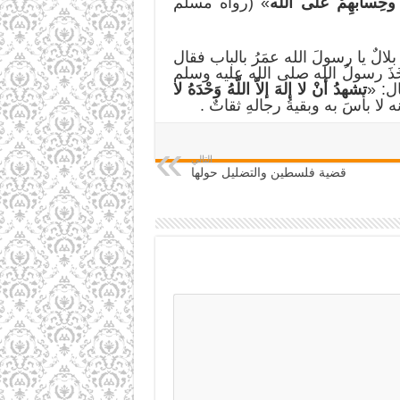
ِ، وحِسابهِمْ على الله
» (رواه مسلم
 يا رسولَ الله عمَرُ بالباب فقال
خَذَ رسولُ الله صلى الله عليه وسلم
ال: «
تشهدُ أن
لا إلهَ إلاّ اللّهُ وَحْد
هُ لا
 لا بأسَ به وبقيةُ رجالهِ ثقاتٌ .
التالي
قضية فلسطين والتضليل حولها