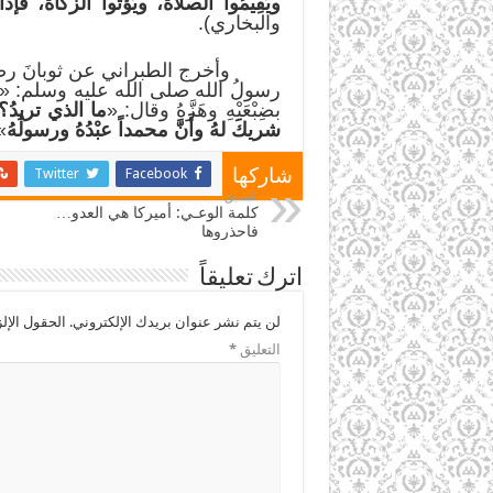
ويُقِيمُوا الصلاةَ، ويُؤتوا الزكاةَ، فإذ
والبخاري).
وأخرج الطبراني عن ثوبانَ رضي الله
رسولُ الله صلى الله عليه وسلم: «
بضِبْعَيْهِ وهَزَّهُ وقال: «
ما الذي تريدُ
شريكَ لهُ وأَن
محمداً عبْدُهُ ورسولُهُ
»
Twitter
Facebook
شاركها
السابق
كلمة الوعـي: أميركا هي العدو…
فاحذروها
اترك تعليقاً
لن يتم نشر عنوان بريدك الإلكتروني.
الحقول الإلز
التعليق
*