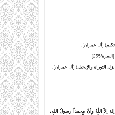
لحكيم
) [آل عمران].
[البقرة/255].
زل التوراة والإنجيل
) [آل عمران].
إلهَ إلاّ اللّهُ وأنَّ محمداً رسولُ الله،