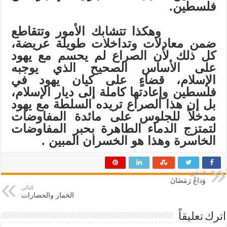
فلسطين.
وهكذا تتشابك الأمور وتتقاطع
ضمن معادلات وتداخلات طويلة عريضة،
كل ذلك لأن الصراع لم يحسم مع يهود
على الأساس الصحيح الذي يوجبه
الإسلام، قضاءٍ على كيان يهود في
فلسطين وإعادتها كاملة إلى ديار الإسلام،
بل إن هذا الصراع تريده السلطة مع يهود
مدخلاً للجلوس على مائدة المفاوضات
لتمتزج الدماء الطاهرة بحبر المفاوضات
الخاسرة وهذا هو الخسران المبين
.
السابق
وَداعُ رَمَضَانَ
التالي
الخمار والحضارات
اترك تعليقاً