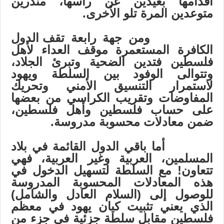
أقدامها بعيدين عن رأسها، منذرين
متوعدين المرة تلو الأخرى.
ومن
جهة
رابعة
تقف
الدول
الكافرة
المستعمرة
موقف
العداء
لأهل
فلسطين فتدين الضحية وتبرئ الجلاد،
وتتوالى الوفود بين السلطة ويهود
لاستمرار التنسيق الأمني وتحريك
المفاوضات وتقريب
الكراسي
من
بعضها
على
حساب
فلسطين
وأهل
فلسطين،
ضمن
معادلات
محسوبة
مدروسة.
أما باقي الدول القائمة في بلاد
المسلمين، العربية وغير العربية، فهي
تتعاون! مع السلطة لتسهيل الدخول في
هذه المعادلات المحسوبة المدروسة
للوصول إلى (السلام العادل والشامل)
الذي يعني تثبيت كيان يهود في معظم
فلسطين مقابل سلطة جزئية في جزء من