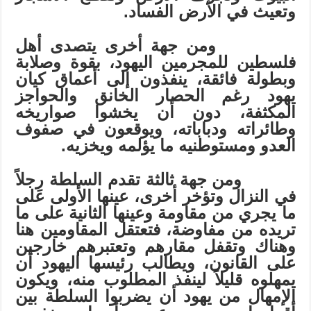
وتعيث في الأرض الفساد.
ومن جهة أخرى يتصدى أهل
فلسطين للمجرمين اليهود، بقوة وصلابة
وبطولة فائقة، ينفذون إلى أعماق كيان
يهود رغم الحصار الخانق والحواجز
المكثفة، دون أن يخشوا صواريخه
وطائراته ودباباته، ويوقعون في صفوف
العدو ومستوطنيه ما يؤلمه ويخزيه.
ومن جهة ثالثة تقدم السلطة رِجلاً
في النزال وتؤخر أخرى، عينها الأولى على
ما يجري من مقاومة وعينها الثانية على ما
تريده من مفاوضة، فتعتقل المقاومين هنا
وهناك وتقفل مقارهم وتعتبرهم خارجين
على القانون، ويطالب رئيسها اليهود أن
يمهلوه قليلاً لينفذ المطلوب منه، ويكون
الإمهال من يهود أن يضربوا السلطة بين