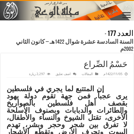
العدد 177
-
السنة السادسة عشرة شوال 1422هـ – كانون الثاني
2002م
حَسْمُ الصِّراع
1422/11/05م
المقالات
اضف تعليق
2,297 زيارة
إن المتتبع لما يجري في فلسطين
يرى عجباً. فمن جهة تقوم دولة يهود
بقصف أهل فلسطين بالصواريخ
والطائرات والدبابات وبصنوف الأسلحة
الأخرى، تقتل الشيوخ والنساء والأطفال،
لا تفرق بين شجر وحجر وبشر، تهدم
البيوت وتجرف الأرض وتقطع الأشجار