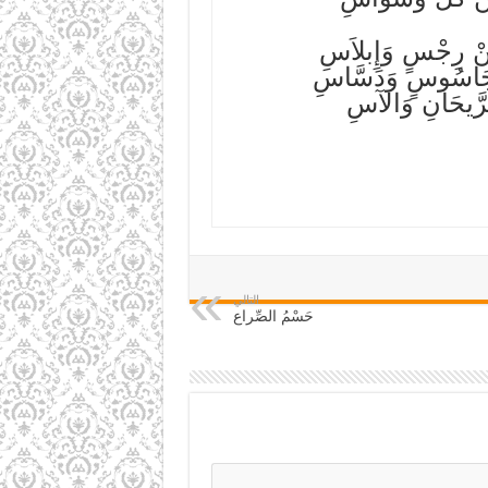
ِنْ رِجْسٍ وَإِبلاَسِ
ِ جَاسُوسٍ وَدَسَّاسِ
رَّيحَانِ وَالآسِ
التالي
حَسْمُ الصِّراع