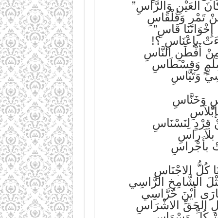
انَ العَيْنِ وَالرَّاسِ”
ْ تَمْرٍ وَقُلْقَاسِ
إِخْوَانَنَا قَاسِ”
بَاءَتْ بإعْنَاسِ ؟!
مِنْ أَفْطَنِ النَّاسِ
ِلْمٍ وَقِسْطَاسِ
يٍّ وَتَيَّاسِ
اسٍ وَخَنَّاسِ
بإبْلاَسِ
 قِرْدٍ لِنَسْنَاسِ
مٌ بلاَ راسِ
َتْ بأَجْراسِ
نَا كُلُّ الاجْنَاسِ
ثْلَ الشَّامِخِ الرَّاسِي
َارَى أَيْنَ حُرَّاسِي
َالِ الحَقِّ الاشْرَاسِ
نْ كُلِّ وَسْوَاسِ