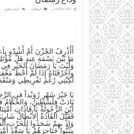
1422/11/05م
المقالات
اضف تعليق
أَأَذْرِفُ الحُزْنَ أَمْ أَشْدُو 
مَا بَيْنَ بَسْمَةِ عِيدٍ هَلَّ مُؤْتَلِ
وَلَّيْتَ يَا رَمَضَانَ الخَيْرِ في
واحُرْقَتَاهُ إِذَا لَمْ أَحْظَ مَغْفِر
لَكِنَّنِي رُغْمَ تَفْرِيطِي وَمَنْقَ
يَا خَيْرَ شَهْرٍ رُوَيْداً في الرَّحِ
نَادَتْ فِلَسْطِينُ، وَالحُكَّامُ
أَيْنَ الرُّجُولَةُ يَا قَادَاتِ أُمَّتِنَا
فَفَتَّلَ القَادَةُ الأَبْطَالُ شَارِبَه
وَإِذْ بهِمْ شَحَذُوا لِلْحَرْبِ أَلْس
سَنُّوا حَنَاجِرَهُمْ يَا سَعْدَ أُمَّتِن