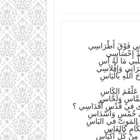
َاعِي فَوْقَ أَطْرَاسِي
َدَّ إِحْسَاسِي
لْبي مَا لَهُ آسِ
رَانِي وَإِفْلاَسِي
حَ اللّهِ بالْيَاسِ
َا عَلْقَمَ الكَاسِ
لَمَّاسٍ وَلَحَّاسِ
جَرَى في قُدْسِ أَقْدَاسِي ؟
 في خُمْسٍ وَأَسْدَاسِ
ابُ المَوتَ في البَاسِ
كَّامِ كَالفَاسِ
مِنْ كُلِّ أكْيَاسِ