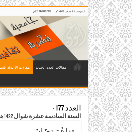
السبت، 25 صفر 1448هـ | 2026/08/08م
مقالات العدد الجديد
مقالات الأعداد السا
العدد 177
-
السنة السادسة عشرة شوال 1422هـ – كانون الثاني 2002م
وَداعُ رَمَضَانَ