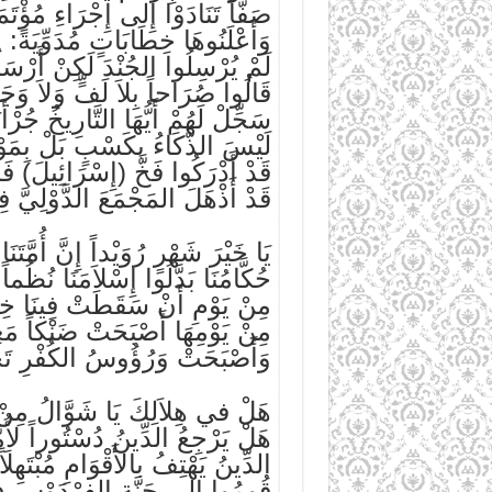
صَفّاً تَنَادَوْا إِلى إِجْرَاءِ مُؤْتَمَ
وَأَعْلَنُوهَا خِطَابَاتٍ مُدَوِّيَةً:
لَمْ يُرْسِلُوا الجُنْدَ لَكِنْ أَرْسَل
قَالُوا صُرَاحاً بِلاَ لَفٍّ وَلاَ وَجَ
سَجِّلْ لَهُمْ أَيُّهَا التَّارِيخُ جُرْأَت
لَيْسَ الذَّكَاءُ بكَسْبٍ بَلْ بِمَوْه
قَدْ أَدْرَكُوا فَخَّ (إِسْرَائِيلَ) فَان
قَدْ أَذْهَلَ المَجْمَعَ الدَّوْلِيَّ فِ
يَا خَيْرَ شَهْرٍ رُوَيْداً إِنَّ أُمَّتَنَا
حُكَّامُنَا بَدَّلُوا إِسْلاَمَنَا نُظُماً
مِنْ يَوْمِ أَنْ سَقَطَتْ فِينَا خِلاَ
مِنْ يَوْمِهَا أَصْبَحَتْ ضَنْكاً مَعِ
وَأَصْبَحَتْ وَرُؤُوسُ الكُفْرِ تَح
هَلْ في هِلاَلِكَ يَا شَوَّالُ مِنْ
هَلْ يَرْجِعُ الدِّينُ دُسْتُوراً لأُِمَّت
الدِّينُ يَهْتِفُ بالأَقْوَامِ مُبْتَهِلاً
قُومُوا إِلى جَنَّةِ الفِرْدَوْسِ