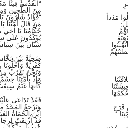
“القُدْسُ فِينَا مَكَ
رٍ
مِنَ الطَّحِينِ وَمِن
“فُؤَادُ شَارُونَ يَا 
ُوا مَدَداً
مَنْ قَالَ أُمَّتُنَا 
لٍ:
حُكَّامُنَا يَا أَخِي 
َهُمْ
يُؤَكِّدُونَ عَلَى س
ِبَةٍ
شَتَّانَ بَيْنَ سِيَاسِ
ْقَلَبُوا
طْنَتُهُمْ
ضَحِيَّةٌ بَيْنَ نَخَّ
كُفْرِيَّةً وَأَحَلُّونَا 
وَنَحْنُ نَهْرُبُ مِنْ
وَإِذْ بأُمَّتِنَا جسْ
فَتُنَا
كَأَنهَا غَنَمٌ سِيق
يشَتُنَا
ْكُمُهَا
فَقَدْ تَدَاعَى عَلَيْ
وَيَرْجعُ المَجْدُ مِ
 فَرَحٍ
أَيْنَ الحُمَاةُ الغَي
ِنَا
قَدْ أُزْلِفَتْ لِرِج
عُوذُوا برَبِّكُمُ مِ
 في عَدَنٍ