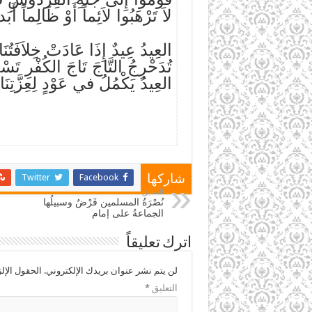
لاَ تَرْهَبُوا لاَئِماً أَوْ ظَالِماً أَبَدا
العِيدُ عِيدٌ إِذَا عَادَتْ خِلاَفَتُنَا
تُدَحْرِجُ التَّاجَ تَاجَ الكُفْرِ تَسْ
العِيدُ يَكْمُلُ في عَوْدٍ لِعِزَّتِنَا
Twitter
Facebook
شاركها
السابق
نُصْرَةُ المسلمين فَرْضٌ وسبيلُها
الجماعةُ على إمام
اترك تعليقاً
لن يتم نشر عنوان بريدك الإلكتروني.
الحقول الإلز
التعليق
*