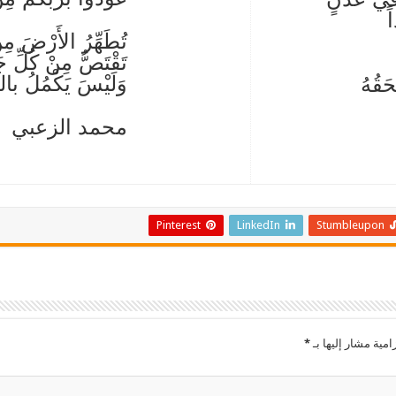
ً
تُطَهِّرُ الأَرْضَ م
تَقْتَصُّ مِنْ كُلّ
وَلَيْسَ يَكْمُلُ بال
حَقُهُ
محمد الزعبي
Pinterest
LinkedIn
Stumbleupon
امية مشار إليها بـ
*