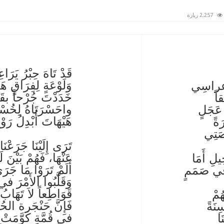
2,257 زيارة
قَدْ تَاهَ حِبْرُ يَر
وَلَوْعَةٍ لِفِرَاقٍ ه
بأعراسِي
خَدَدْتَ جُرْحاً بقَ
قاً
واحَسْرَتَاهُ لِخُسْ
 عَجَلٍ
هَيْهَاتَ أُبْدِلُ رَوْ
َةً
صَتِي
تَرَى إِلَيْنَا جَرَعْن
عَنْهَا، فَهُمْ بَيْنَ 
يلِ أَمَا
أَلَمْ تَرَوْا مَا 
 في صَمَمٍ
وَقَلَّبُوا الأَمْرَ
قَوَاطِعاً لاَ تَهَ
ُمْ
فَإِنَّ حَنْجَرة الحُ
ِنَةً
في قُمَّةٍ كَوَّمَتْ 
َا