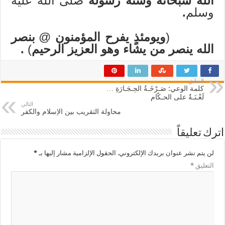
الله سبحانه وسنة رسوله
صلى الله عليه
وسلم
.
(
ويومئذٍ يفرح المؤمنون
@
بنصر
الله ينصر من يشاء وهو العزيز الرحيم
)
.
السابق
كلمة الوعي: صَـرْخَـةُ الحِـجَـارَةِ …
لَعْـنَـةٌ على الحـكّام
التالي
محاولة التقريب بين الإسلام والكفر
اترك تعليقاً
لن يتم نشر عنوان بريدك الإلكتروني.
الحقول الإلزامية مشار إليها بـ
*
التعليق
*