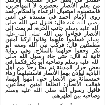
من يعلم الأنصار بحضوره لا المهاجرين،
فاستقبلوه استقبال الزعماء والحكام، فقد
روى الإمام أحمد في مسنده عن أنس
رضي الله عنه
قال: فنـزل نبي الله
صلى
الله عليه وسلم
جانب الحرة، ثم بعث إلى
الأنصار فجاءوا نبي الله
صلى الله عليه
وسلم
فسلّموا عليهما وقالوا اركبا آمنين
مطمئنين قال: فركب نبي الله ومعه أبو
بكر وحفوا حولهما بالسلاح. وفي رواية
ثانية له قال: حتى جاء رسول الله
صلى
الله عليه وسلم
وصاحبه أبو بكر فكمنا في
بعض حرار المدينة ثم بعثا رجلاً من أهل
البادية ليؤذن بهما الأنصار فاستقبلهما زهاء
خمسمائة من الأنصار حتى انتهوا إليهما،
فقالت الأنصار: انطلقا آمنين مطاعين،
فأقبل رسول الله
صلى الله عليه وسلم
وصاحبه بين أظهرهم.