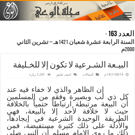
العدد 163
-
السنة الرابعة عشرة شعبان 1421هـ – تشرين الثاني
2000م
البيـعة الشـرعية لا تكون إلا للخـليفة
1421/08/14م
المقالات
اضف تعليق
3,281 زيارة
إن الظاهر والذي لا خفاء فيه عند
كل ذي لب وبصيرة وفقه من المسلمين
أن البيعة مرتبطة ارتباطاً حتمياً بالخلافة
حيث لا خلافة لأحد إلا بالبيعة، فهي
الطريقة الوحيدة الشرعية في إيجادها،
والأدلة على ذلك كثيرة مستفيضة، فمن
ذلك ما روى الإمام مسلم أن النبي صلى