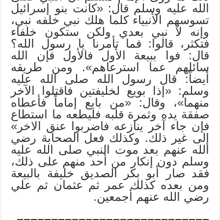
الله عليه وسلم قال: «كانت بنو إسرائيل
تسوسهم الأنبياء كلما هلك نبي خلفه نبي،
وإنه لا نبي بعدي ولكن ستكون خلفاء
فتكثر، قالوا: فما تأمرنا يا رسول الله؟
قال: فوا ببيعة الأول فالأول فإن الله
سائلهم عما استرعاهم». ومن طريقه
أيضاً: قال رسول الله صلى الله عليه
وسلم: «إذا بويع لخليفتين فاقتلوا الآخر
منهما»، وقال: «من بايع إماماً فأعطاه
صفقة يده وثمرة قلبه فليطعه ما استطاع
فإن جاء آخر ينازعه فاضربوا عنق الاخر»
إلى غير ذلك. وكذلك فعل الصحابة رضي
الله عنهم بعد موت النبي صلى الله عليه
وسلم دون إنكار من أحد منهم على ذلك،
فقد صار أبو بكر الصديق خليفة بالبيعة
ومن بعده كذلك عمر ثم عثمان ثم علي
رضي الله عنهم أجمعين.