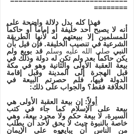
============================
========
فهذا كله يدل دلالة واضحة على
أنه لا يصبح أحد خليفة أو إماماً أو حاكماً
للمسلمين إلا ببيعتهم له لأنها الطريقة
الشرعية في تنصيب الخليفة. فإن قيل بأن
النبي
صلى الله عليه وسلم
قد بويع ولم
يكن حاكماً بعد ولم تكن له دولة وذلك في
بيعة العقبة الأولى والثانية وهو في مكة
قبل الهجرة إلى المدينة وقبل إقامة
الدولة فيها، فلم حصرتم البيعة في
الخلافة فقط؟ والجواب على ذلك:
أولاً
: إن بيعة العقبة الأولى هي
بيعة على الإسلام كما جاء في كتب
السيرة، لا بيعة حكم ولا مجرد بيعة، وهي
خاصة بالنبوة حيث لا يحق لأحد أن يطلب
من الناس أن يبايعوه على الإيمان