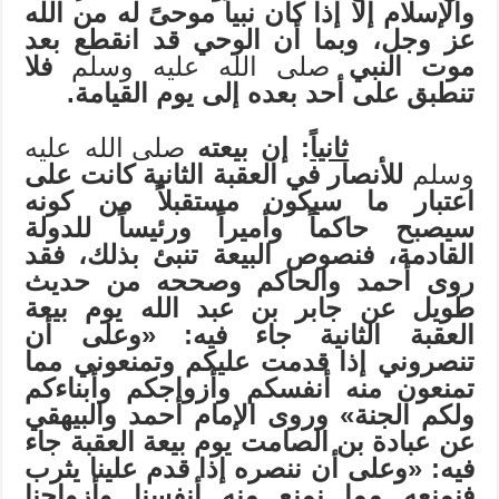
والإسلام إلا إذا كان نبياً موحىً له من الله
عز وجل، وبما أن الوحي قد انقطع بعد
موت النبي
صلى الله عليه وسلم
فلا
تنطبق على أحد بعده إلى يوم القيامة.
ثانياً
: إن بيعته
صلى الله عليه
وسلم
للأنصار في العقبة الثانية كانت على
اعتبار ما سيكون مستقبلاً من كونه
سيصبح حاكماً وأميراً ورئيساً للدولة
القادمة، فنصوص البيعة تنبئ بذلك، فقد
روى أحمد والحاكم وصححه من حديث
طويل عن جابر بن عبد الله يوم بيعة
العقبة الثانية جاء فيه: «وعلى أن
تنصروني إذا قدمت عليكم وتمنعوني مما
تمنعون منه أنفسكم وأزواجكم وأبناءكم
ولكم الجنة» وروى الإمام أحمد والبيهقي
عن عبادة بن الصامت يوم بيعة العقبة جاء
فيه: «وعلى أن ننصره إذا قدم علينا يثرب
فنمنعه مما نمنع منه أنفسنا وأزواجنا