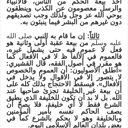
أخذ بيعة الحكم من الناس، فالأنبياء
والرسل معصومون عن الكذب وينطقون
بوحي الله عز وجل ولذلك وجب تصديقهم
دون غيرهم من البشر فيما ينبئون به.
ثالثاً
: إن ما قام به النبي
صلى الله
عليه وسلم
من بيعة عقبة أولى وثانية هو
فعل لا عموم فيه حتى يشمل غيره،
فالعموم في الألفا ظ لا في الأفعال كما
هو مقرر في أصول الفقه، قال القشيري:
«أطلق الأصوليون: أن العموم والخصوص
لا يتصور إلا في الأقوال ولا يدخل في
الأفعال». فيسقط الاحتجاج بذلك كله على
أن بيعة غير الخليفة تجزئ صاحبها عند
الله. بل لا بد أن تكون للخليفة الذي يطبق
الشرع فقط لا أي خليفة، فلا يصحّ أن
يصف الحاكم نفسه بأمير المؤمنين
وبالخليفة وهو لا يحكم بالشرع كما في
بعض بلدان العالم الإسلامي اليوم.