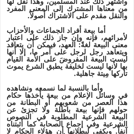
واشتهر ذلك عند المسلمين، وهذا نقْلٌ لها
من معناها المشترك إلى المعنى المفرد
والنقل مقدم على الاشتراك أصولاً.
أما بيعة أفراد الجماعات والأحزاب
لأمرائهم، فإنه وإن جاز ذلك على اعتبار
معنى البيعة لغةً: العهد، فيمكن أن يتعاقد
ويتعاهد رجل لرجل على أمر ما، إلا أنها
ليست البيعة المفروضَ على الأمة القيام
بها لأنها ليست لخليفة يطبق الشرع يموت
تاركها مِيتة جاهلية.
وأما بالنسبة لما نسمعه ونشاهده
في وسائل الإعلام من بيعة يأخذها حكام
هذا العصر من شعوبهم أو البطانة من
حولهم فإنها بيعة باطلة ولا تجزئ عن
البيعة الشرعية المطلوبة في النصوص
الشرعية وفي إجماع الصحابة كما أثبتناه
آنفاً. ويكفي لبطلانها أن هؤلاء الحكام لا