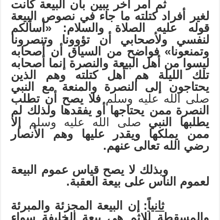
ثم أمر آخر يبين بأن البيعة كانت
لغير أفراد كتلته ما جاء في نصوص البيعة
قوله عليه الصلاة والسلام: «أسألكم
لنفسي ولأصحابي أن تؤوونا وتنصرونا
وتمنعونا» فواضح من السياق أن أصحابه
ليسوا من أهل البيعة والنصرة إنما أصحابه
تلك الليلة هم أهل كتلته وهم الذين
يحتاجون إلى النصرة والمنعة مع النبي
صلى الله عليه وسلم
فلا يصح أن تطلب
النصرة ممن يحتاجها أو يفقدها ولذلك لم
يطلبها النبي
صلى الله عليه وسلم
إلا
ممن يملكها ويقدر عليها وهم الأنصار
رضي الله تعالى عنهم.
وبذلك لا يصح قياس عموم البيعة
لعموم الناس على بيعة العقبة.
ثانياً
: إن البيعة المجزئة والمبرئة
والمسقطة للإثم هي بيعة الخليفة سواء