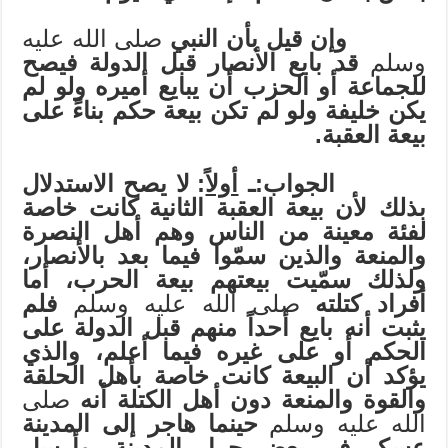
وإن قيل بأن النبي
صلى الله عليه
وسلم
قد بايع الأنصار قبل الدولة فيصح
للجماعة أو الحزب أن يبايع أميره ولو لم
يكن خليفة ولو لم تكن بيعة حكم بناءً على
بيعة العقبة.
الجواب:ـ
أولاً
: لا يصح الاستدلال
بذلك لأن بيعة العقبة الثانية كانت خاصة
لفئة معينة من الناس وهم أهل النصرة
والمنعة والذين سمّوا فيما بعد بالأنصار،
ولذلك سمّيت بيعتهم بيعة الحرب، أما
أفراد كتلته
صلى الله عليه وسلم
فلم
يثبت أنه بايع أحداً منهم قبل الدولة على
الحكم أو على غيره فيما أعلم، والذي
يؤكد أن البيعة كانت خاصة بأهل الحلقة
والقوة والمنعة دون أهل الكتلة أنه
صلى
الله عليه وسلم
حينما هاجر إلى المدينة
عسكر في بعض حرار المدينة، وأرسل