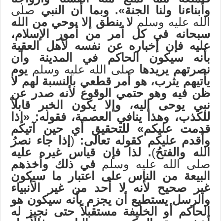
وأبناءنا ولنا الجنة». وبما أن النبي
صلى
الله عليه وسلم
لا ينطق إلا بوحي من الله
سبحانه في كل أمر من أمور الإسلام،
عليه فإن إخباره عن نفسه لأهل العقبة
بأنه سيكون الحاكم في المدينة وأن
نصرتهم يريدها
صلى الله عليه وسلم
يوم
يأتيهم يثرب، هو أمر قطعي بالنسبة لهم لا
ظن فيه وهو حتمي الوقوع لأنه صدر عن
نبي يوحى إليه، وإلا يكون الخبر قابلاً
للكذب، وهذا ينافي العصمة، فقوله: «إذا
قدمت عليكم» للتحقيق أي حين آتيكم
وأقدم عليكم كقوله تعالى:
(
إذا جاء نصرُ
الله والفتحُ
)
. لذا فإن قياس غيره عليه
صلى الله عليه وسلم
في ذلك وأخذهم
البيعة من الناس على اعتبار ما سيكون
غير صحيح لأنه لا أحد من غير الأنبياء
والرسل يستطيع أن يجزم بأنه سيكون هو
الحاكم أو الخليفة مستقبلاً حتى نجيز له