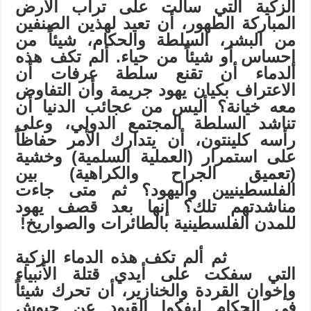
الزكية التي سالت على تراب الأرض
المباركة الطهور، أن تعيد لهذين الصنفين
من البشر، السلطة والحكام، شيئاً من
إحساس أو شيئاً من حياء. ألم تكف هذه
الدماء أن تقنع سلطة عرفات أن
الاعتراف بكيان يهود جريمة وأن التفاوض
معه خيانة؟ أليس من عجائب الدنيا أن
تناشد السلطة المجتمع الدولي، وعلى
رأسه كلينتون، أن يتدارك الأمر حفاظاً
على استمرار (العملية السلمية) وخشية
(تعميق الجراح والكراهية) بين
الفلسطينيين واليهود؟ ثم متى جاءت
مناشدتهم تلك؟ إنها بعد قصف يهود
للمدن الفلسطينية بالطائرات والصواريخ!
ثم ألم تكف هذه الدماء الزكية
التي سفكت على أيدي قتلة الأنبياء
وإخوان القردة والخنازير، أن تحرك شيئاً
في الحكام ليفكوا القيود عن جيوش