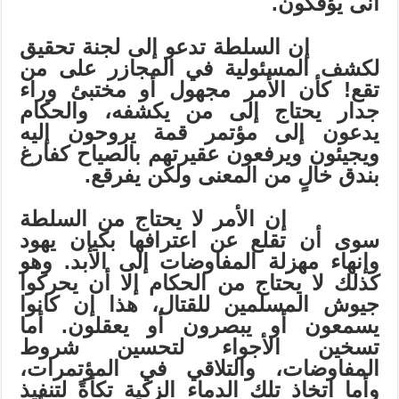
أنى يؤفكون.
إن السلطة تدعو إلى لجنة تحقيق
لكشف المسئولية في المجازر على من
تقع! كأن الأمر مجهول أو مختبئ وراء
جدار يحتاج إلى من يكشفه، والحكام
يدعون إلى مؤتمر قمة يروحون إليه
ويجيئون ويرفعون عقيرتهم بالصياح كفارغ
بندق خالٍ من المعنى ولكن يفرقع.
إن الأمر لا يحتاج من السلطة
سوى أن تقلع عن اعترافها بكيان يهود
وإنهاء مهزلة المفاوضات إلى الأبد. وهو
كذلك لا يحتاج من الحكام إلا أن يحركوا
جيوش المسلمين للقتال، هذا إن كانوا
يسمعون أو يبصرون أو يعقلون. أما
تسخين الأجواء لتحسين شروط
المفاوضات، والتلاقي في المؤتمرات،
وأما اتخاذ تلك الدماء الزكية تكأةً لتنفيذ