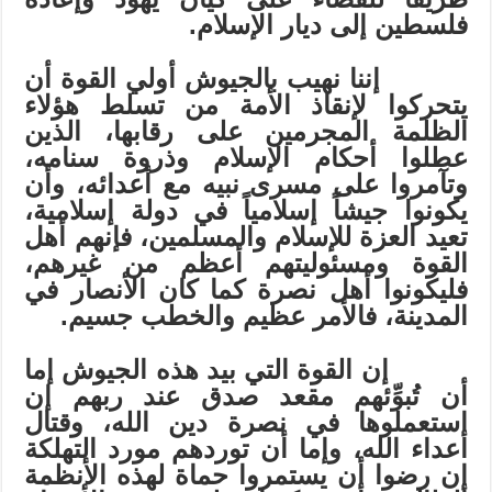
فلسطين إلى ديار الإسلام.
إننا نهيب بالجيوش أولي القوة أن
يتحركوا لإنقاذ الأمة من تسلط هؤلاء
الظلمة المجرمين على رقابها، الذين
عطلوا أحكام الإسلام وذروة سنامه،
وتآمروا على مسرى نبيه مع أعدائه، وأن
يكونوا جيشاً إسلامياً في دولة إسلامية،
تعيد العزة للإسلام والمسلمين، فإنهم أهل
القوة ومسئوليتهم أعظم من غيرهم،
فليكونوا أهل نصرة كما كان الأنصار في
المدينة، فالأمر عظيم والخطب جسيم.
إن القوة التي بيد هذه الجيوش إما
أن تُبوِّئهم مقعد صدق عند ربهم إن
استعملوها في نصرة دين الله، وقتال
أعداء الله، وإما أن توردهم مورد التهلكة
إن رضوا أن يستمروا حماة لهذه الأنظمة