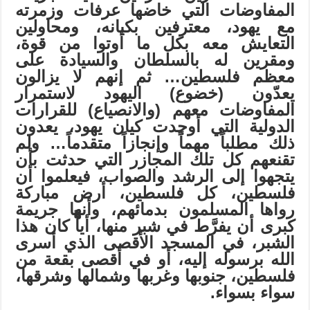
المفاوضات التي خاضها عرفات وزمرته
مع يهود، معترفين بكيانه، ومحاولين
التعايش معه بكل ما أوتوا من قوة،
ومقرين له بالسلطان والسيادة على
معظم فلسطين… ثم إنهم لا يزالون
يعدّون (خضوع) اليهود لاستمرار
المفاوضات معهم (والانصياع) للقرارات
الدولية التي أوجدت كيان يهود، يعدون
ذلك مطلباً مهماً وإنجازاً متقدماً… ولم
تقنعهم كل تلك المجازر التي حدثت بأن
يتجهوا إلى الرشد والصواب، فيعلموا أن
فلسطين، كل فلسطين، أرض مباركة
رواها المسلمون بدمائهم، وأنها جريمة
كبرى أن يفرَّط في شبر منها، أياًّ كان هذا
الشبر، في المسجد الأقصى الذي أسرى
الله برسوله إليه، أو في أقصى بقعة من
فلسطين، جنوبها وغربها وشمالها وشرقها،
سواء بسواء.