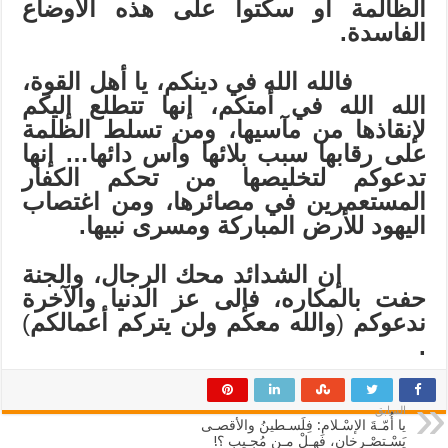
الظالمة أو سكتوا على هذه الأوضاع
الفاسدة.
فالله الله في دينكم، يا أهل القوة،
الله الله في أمتكم، إنها تتطلع إليكم
لإنقاذها من مآسيها، ومن تسلط الظلمة
على رقابها سبب بلائها وأس دائها… إنها
تدعوكم لتخليصها من تحكم الكفار
المستعمرين في مصائرها، ومن اغتصاب
اليهود للأرض المباركة ومسرى نبيها.
إن الشدائد محك الرجال، والجنة
حفت بالمكاره، فإلى عز الدنيا والآخرة
ندعوكم
(
والله معكم ولن يتركم أعمالكم
)
.
السابق
يا أُمّـةَ الإسْـلامِ: فِلَسـطينُ والأقصـى
يَسْـتصْـرِخان، فهـلْ مـن مُجـيب ؟!