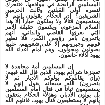
المسلمين الرابضة في مواقعها، فتتحرك
لنصرة أولى القبلتين وثالث الحرمين
الشريفين؟ إن الحكام يقولون إنهم لا
يستطيعون قتالاً ولا يملكون خياراً إلا هذا
السلام المزعوم، ويكتمون حقيقة الأمر
التي يعرفها القاصي والداني، أنهم
يأتمرون بأمر رؤوس الكفر، فلا تظهر
قوتهم وجبروتهم إلا على شعوبهم، عليها
يصولون ويجولون، وهم أمام أعداء الله
يهود أذلاء خانعون.
إن المسلمين أمة مجاهدة لا
تعجزها شراذم يهود، الذين قال الله فيهم:
(وإن يقاتلوكم يولوكم الأدبار ثم لا
ينصرون
)
الله سبحانه يقول إنهم لا
يستطيعون ثباتاً في قتال أمام المسلمين
بل يولون الأدبار، وهؤلاء الحكام ينعقون
بأنهم لا يستطيعون قتال يهود، قاتلهم الله