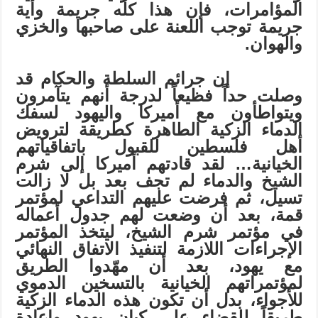
المؤامرات، فإن هذا كله جريمة وأية
جريمة توجب اللعنة على صاحبها والخزي
والهوان.
إن جرائم السلطة والحكام قد
وصلت حداً فظيعاً لدرجة أنهم يتآمرون
ويتواطأون مع أميركا واليهود لسفك
الدماء الزكية الطاهرة كطريقة لترويض
أهل فلسطين للقبول باتفاقياتهم
الخيانية… لقد قادتهم أميركا إلى شرم
الشيخ والدماء لم تجف بعد بل لا زالت
تسيل، ثم فرضت عليهم التداعي لمؤتمر
قمة، بعد أن وضعت لهم جدول أعماله
في مؤتمر شرم الشيخ، ليتخذ المؤتمر
الإجراءات اللازمة لتنفيذ الاتفاق النهائي
مع يهود، بعد أن مهّدوا الطريق
لمؤتمراتهم الخيانية بالتسخين الدموي
للأجواء، بدل أن تكون هذه الدماء الزكية
طريقاً للقضاء على كيان يهود وإعادة