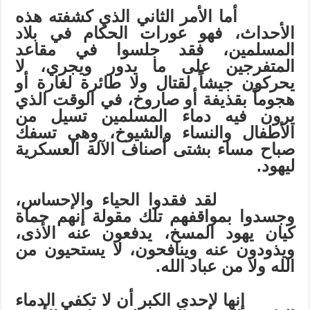
أما الأمر الثاني الذي كشفته هذه
الأحداث، فهو عورات الحكام في بلاد
المسلمين، فقد جلسوا في مقاعد
المتفرجين على ما يدور ويجري، لا
يحركون جيشاً لقتال ولا طائرة لغارة أو
هجوماً بقذيفة أو صاروخ، في الوقت الذي
يرون فيه دماء المسلمين تسيل من
الأطفال والنساء والشيوخ، وهي تسفك
صباح مساء بشتى أصناف الآلة العسكرية
ليهود.
لقد فقدوا الحياء والإحساس،
وجسدوا بمواقفهم تلك مقولة إنهم حماة
كيان يهود المسخ، يدفعون عنه الأذى،
ويذودون عنه وينافحون، لا يستحيون من
الله ولا من عباد الله.
إنها لإحدى الكبر أن لا تكفي الدماء