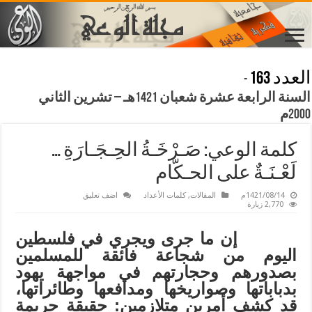
العدد 163
-
السنة الرابعة عشرة شعبان 1421هـ – تشرين الثاني
2000م
كلمة الوعي: صَـرْخَـةُ الحِـجَـارَةِ …
لَعْـنَـةٌ على الحـكّام
1421/08/14م
المقالات
,
كلمات الأعداد
اضف تعليق
2,770 زيارة
إن ما جرى ويجري في فلسطين
اليوم من شجاعة فائقة للمسلمين
بصدورهم وحجارتهم في مواجهة يهود
بدباباتها وصواريخها ومدافعها وطائراتها،
قد كشف أمرين متلازمين: حقيقة جريمة