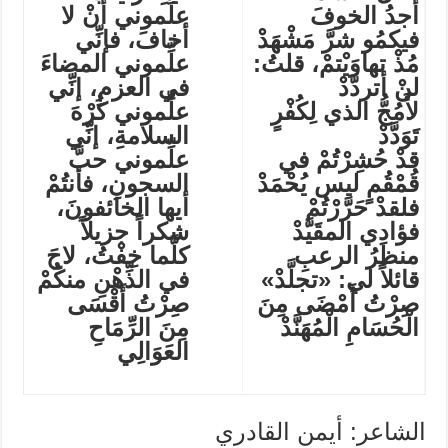
أجدُ الخوفَ
علِّموني أنْ لا
فيكمُو شرَّ مَشْهَدْ
أخافَ، فإنِّي
مُذْ تهاوَيْتمْ، قلتُ:
علِّموني المضاءَ
لنْ أتردَّدْ
في العزمِ، إنِّي
لأَمُجُّ الذي لِكُفْرٍ
علِّموني كُرْهَ
تَوَدَّدْ
السلامةِ، إنِّي
قدْ حُشِرْتُمْ في
علِّموني حبَّ
قُمْقُمٍ ليس يُحْمَدْ
السجونِ، فأنتُمْ
فلقدْ حَرَّرْتُمْ
أيها الخائفونَ،
فؤادِي المقَيَّدْ
شكراً جزيلاً
منظرُ الرعبِ
كلَّما خِفْتُ، لاحَ
قائلاً لي: «تجلَّدْ»
في الذِّهْنِ منكُمْ
صِرْتُ أَمْضَى مِنَ
صِرْتُ أَقْسَى
الْحُسَامِ الْمُهَنَّدْ
مِنَ الرِّمَاحِ
العَوَالِي
الشاعر: أيمن القادري