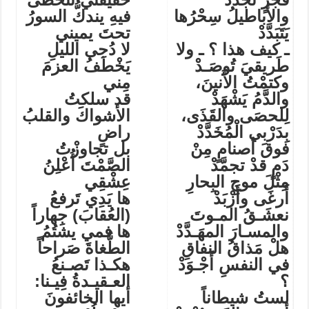
والأباطيلُ سِحْرُها
فيهِ يندكُّ السورُ
يَتَبَدَّدْ
تحتَ يميني
ـ كيف هذا ؟ ـ ولا
لا دُجى الليلِ
طَريقيَ تُوصَـدْ
يَخْطَفُ العزمَ
وكتمْتُ الأَنينَ،
مِني
والدَّمُ يَشْهَدْ
قد سلكتُ
لِلحصَى والقَذَى،
الأشواكَ والقلبُ
بِدَرْبي الْمُخَدَّدْ
راضٍ
فوقَ أصنامٍ مِنْ
بل تجاوزْتُ
دَمٍ قدْ تجمَّدْ
الصَّمْتَ أُعْلِنُ
مِثْلَ موجِ البِحارِ
عِشْقِي
أَرغَى وأَزْبَدْ
ها يَدِي تَرفعُ
نعشَـقُ المـوتَ
(العُقابَ) جِهاراً
والمسـارَ المهَـدَّدْ
ها فمي يشتُمُ
هلْ مَذاقُ النفاقِ
الطُّغاةَ صَراحاً
في النفسِ أَجْـوَدْ
هكـذا تَصـنعُ
؟
العـقيـدةُ فِيـنا:
لستُ شيطاناً
أيها الخائفونَ