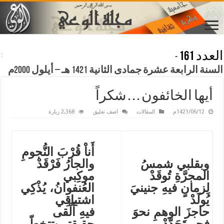
العدد 161
-
السنة الرابعة عشرة جمادى الثانية 1421 هـ – أيلول 2000م
أيها الخائفون . . . شكراً
1421/06/12م
المقالات
اضف تعليق
2,368 زيارة
أَناْ قُرْبَ النُّجومِ
وبقلبي شمسُ
والجارُ فَرْقَدْ
المجرَّةِ تُوقَدْ
موكِبي
لِزمانٍ فيهِ جنينيَ
العُنفوانُ، يُذْكِي
يُولَدْ
اشتياقِي
حاجزَ الوهمِ نحوَ
فيهِ أَلْقى
فجرٍ تَجَدَّدْ
حقيقتي تتخطّى