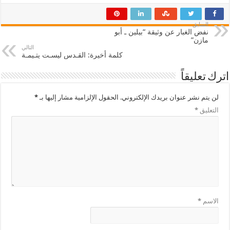
السابق
نفض الغبار عن وثيقة “بيلين ـ أبو
مازن”
التالي
كلمة أخيرة: القـدس ليسـت يتـيمـة
اترك تعليقاً
لن يتم نشر عنوان بريدك الإلكتروني.
الحقول الإلزامية مشار إليها بـ
*
التعليق
*
الاسم
*