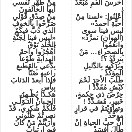
أخرسَ الفَمِ مُبْعَدْ
مِنْ طُهْرِ نَفسي
!
أيها الخائفونَ
أَعْلِنُوا: «لسنا مِنْ
مِنْ صِدْقِ قَوْلي
أحبَّةِ أحمدْ»
صَرِّحُوا بالخوفِ
ليس فينا سوى
الذي دَبَّ فيكمْ
(الهوانِ) تمرَّدْ»
«ليس فينا لِجَنَّةِ
وانعُمُوا
الخُلْدِ تَوْقٌ
بِالصحراءِ… مَنْ
أُهْجُرُوا واحةَ
يتردَّدْ ؟!
الهِدايةِ طَوْعاً
ويُزَكِّيهِ بِالدَّليلِ
يدَّعي بِالقطيعِ
المؤكَّدْ
راعيهِ ضَنّاً
طَلَبَ الأجرَ لَحْمَ
فإذا أَبعدَ الذئابَ
كبْشٍ مُقَدَّدْ !
بِبأسٍ
حِرْصَ ذي حِكمةٍ،
هكـذا يُظْـهِرُ
خَبيرٍ، مُسَـدَّدْ !
الجـبانُ التـوَلِّـي
وتهاوَيْتمْ في قرارٍ
فَلَكُمْ شُكري، قدْ
موحَّدْ
نصرتُمْ ظُنُوني
أنَّ حبَّ الحياةِ إنْ
وأَرَيْتُمْ مَنْ كانَ
طالَ أفسَدْ
فيهِ ارتيابٌ