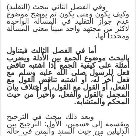
وفي الفصل الثاني يبحث (التقليد)
وكيف يكون ومتى يكون ثم يوضح موضوع
عدم جواز التقليد في المسألة الواحدة
لأكثر من مجتهد واحد مبيناً معنى المسألة
ومحدداً لها.
أما في الفصل الثالث فيتناول
بالبحث موضوع الجمع بين الأدلة ويضرب
أمثلة على كيفية الجمع إذا اشتبه تناقض
فعل للرسول
صلى الله عليه وسلم
مع
فعل آخر له، أو اشتبه تناقض القول مع
الفعل، أو القول مع القول، أو اختلاف بيان
المجمل بالقول والفعل، وأخيراً من حيث
المحكم والمتشابه.
وبعد ذلك يبحث في الترجيح
ويقسمه إلى قسمين، الأول: الترجيح بين
الدليلين من حيث السند والمتن في حالة