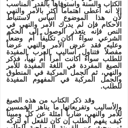
الكتاب والسنة واستوفاها بالقدر المناسب
إلا أنه أعطى اهتماماً أكثر بالأمر والنهي
لأن هذا الموضوع أساس لاستنباط
الأحكام فإن لم يدرك الأمر والنهي في
النص فإنه يتعذر الوصول إلى الحكم
الشرعي سواءٌ أكان تكليفاً أم وضعاً.
وعليه فقد عرض الأمر والنهي عرضاً
مفصلاً فتناول أساليب العرب المفيدة
للطلب سواءٌ أكانت أمراً أم نهياً، فذكر
الصيغ المفردة في اللغة المفيدة للأمر
والنهي، ثم الجمل المركبة في المنطوق
والجمل المركبة في المفهوم المفيدة
للطلب.
وقد ذكر الكتاب من هذه الصيغ
والأساليب وتفريعاتها ما يناهز الخمسين
للأمر والنهي، ضارباً أمثلة عن كلٍّ ومبيناً
كيف يفهم الطلب إن كان للفعل أو لتركه
ثم يبحث عن القرينة المصاحبة للطلب