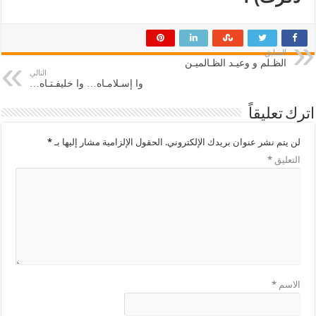
السابق
الظـلم و وعيـد الظـالميـن
التالي
وا إسـلامـاه… وا خليفـتـاه…
اترك تعليقاً
لن يتم نشر عنوان بريدك الإلكتروني.
الحقول الإلزامية مشار إليها بـ
*
التعليق
*
الاسم
*