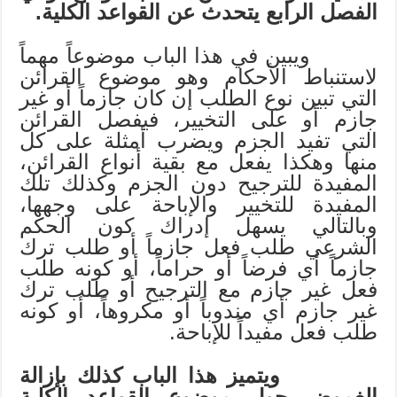
الفصل الرابع يتحدث عن القواعد الكلية.
ويبين في هذا الباب موضوعاً مهماً
لاستنباط الأحكام وهو موضوع القرائن
التي تبين نوع الطلب إن كان جازماً أو غير
جازم أو على التخيير، فيفصل القرائن
التي تفيد الجزم ويضرب أمثلة على كل
منها وهكذا يفعل مع بقية أنواع القرائن،
المفيدة للترجيح دون الجزم وكذلك تلك
المفيدة للتخيير والإباحة على وجهها،
وبالتالي يسهل إدراك كون الحكم
الشرعي طلب فعل جازماً أو طلب ترك
جازماً أي فرضاً أو حراماً، أو كونه طلب
فعل غير جازم مع الترجيح أو طلب ترك
غير جازم أي مندوباً أو مكروهاً، أو كونه
طلب فعل مفيداً للإباحة.
ويتميز هذا الباب كذلك بإزالة
الغموض حول موضوع القواعد الكلية