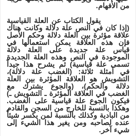
من الأفهام.
يقول الكتاب عن العلة القياسية
(إذا كان في النص علة دلالة وكانت هناك
علاقة مؤثرة بين العلة دلالة وحكم الأصل
فإن هذه العلاقة يمكن استعمالها في
قياس علة جديدة على العلة دلالة
الموجودة في النص وهذه العلة الجديدة
تسمى علة قياسية) ثم يشرح هذا جيداً
في أمثلة ثلاثة: (الغضب علة دلالة)،
التشويش هو العلاقة المؤثرة بين العلة
دلالة والحكم)، (والجوع يشترك مع
الغضب في العلاقة المؤثرة
ـ
التشويش
ـ
)
فيكون الجوع علة قياسية على الغضب.
وهكذا بالنسبة للخارج من السجن والقادم
من البادية وكذلك بالنسبة لمن يكسر شيئاً
عنده لصاحبه ومن يغير هذا الشيء إلى
شيء آخر.