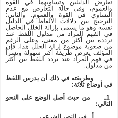
تعارض الدليلين وتساويهما في القوة
والعموم، وفي حالة التعارض مع عدم
التساوي في القوة والعموم. والثاني:
الترجيح بين دلالات الألفاظ في الدليل
نفسه وهو ما يسمى بإزالة الخلل الحاصل
في الفهم المراد من مدلول اللفظ عند
تردده بين أكثر من معنى. وعلى الرغم
من صعوبة موضوع إزالة الخلل هذا، فإن
المؤلف يعرض طريقة أكثر سهولة ويسراً
في فهم المراد عند تردد اللفظ بين أكثر
من مدلول.
وطريقته في ذلك أن يدرس اللفظ
في أوضاع ثلاثة:
1
ـ
من حيث أصل الوضع على النحو
التالي:
أ
ـ
في النص الشرعي