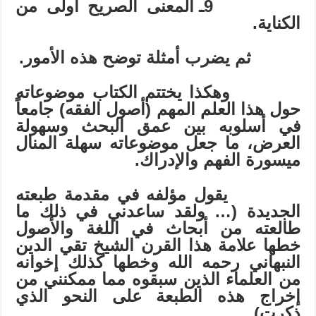
9
ـ
المعنى الصريح أولى من
الكناية.
ثم يضرب أمثلة توضح هذه الأمور.
وهكذا يختتم الكتاب موضوعاته
حول هذا العلم المهم (أصول الفقه) جامعاً
في أسلوبه بين عمق البحث وسهولة
العرض، ما جعل موضوعاته سهلة المنال
ميسورة الفهم والإدراك.
يقول مؤلفه في مقدمة طبعته
الجديدة (… ولقد ساعدني في ذلك ما
طالعته من أبحاث في اللغة والأصول
خطها علامة هذا القرن الشيخ تقي الدين
النبهاني رحمه الله وخطها كذلك إخوانه
من العلماء الذين سبقوه مما ممكنني من
إخراج هذه الطبعة على النحو الذي
ذكرت)
.