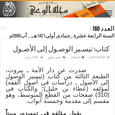
العدد 160
-
السنة الرابعة عشرة _جمادى أولى1421هــ _ آب2000م
كتاب: تيسـير الوصـول إلى الأصـول
1421/05/08م
المقالات
اضف تعليق
3,591 زيارة
صدرت عن دار الأمة ـ بيروت،
الطبعة الثالثة من كتاب (تيسير الوصول
إلى الأصول ـ دراسات في أصول الفقه)
لمؤلفه (عطاء بن خليل)؛ والكتاب في
(310) صفحات من القطع المتوسط، وهو
مقسم إلى مقدمة وخمسة أبواب.
يقول مؤلفه في تمهيده، مبيناً