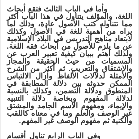
وأما في الباب الثالث فتقع أبحاث
اللغة، والمؤلف يتناول في هذا الباب أكثر
مما تتناوله كتب الأصول عادة، وذلك لما
يراه من أهمية للغة في الأصول وكذلك
لابتعاد مناهج التدريس في البلاد الإسلامية
عن ما يلزم للأصول من أبحاث فقه اللغة.
ولذلك اهتم ببيان كيفية تعبير العرب عن
المسميات من حيث الحقيقة والمجاز
والاشتقاق والتعريب. ثم أكثر من الشرح
والأمثلة لدلالات الألفاظ وأزال الالتباس
الممكن حدوثه بين دلالة المطابقة في
المنطوق ودلالة التضمن، وكذلك بالنسبة
لدلالة المفهوم وبخاصة دلالة التنبيه
والإيماء، ومفهوم الاسم الجامد والمشتق
غير الوصف والعلم وما في معناه كاللقب
والكنية ثم مفهوم الوصف غير المفهم.
وفي الباب الرابع تناول أقسام