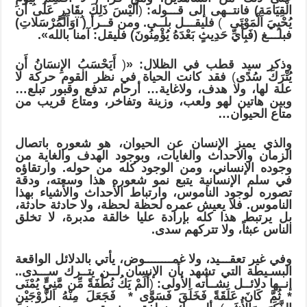
الْقِيَامَةِ) فانتــهى إلى قـــول
ه:
(
أَلَيْسَ ذَلِكَ بِقَادِرٍ عَلَى أَن
يُحْيِيَ الْمَوْتَى
)
فليقـــل بلــى. ومن قــرأ
(
Ï
وَالْمُرْسَلاتِ)
فبلـــغ
(فَبِأَيِّ حَدِيثٍ بَعْدَهُ يُؤْمِنُونَ)
فليقل: آمنا بالله
»
.
وذكر سيد قطب في الظلال:
«
(
أَيَحْسَبُ الإِنسَانُ أَن
يُتْرَكَ سُدًى
)
فقد كانت الحياة في نظر القوم حركة لا
علة لها، ولا هدف، ولاغاية… أرحام تدفع وقبور تبلع…
وبين هاتين لهو ولعب، وزينة وتفاخر، ومتاع قريب من
متاع الحيوان…
والذي يميز الإنسان عن الحيوان، هو شعوره باتصال
الزمان والأحداث والغايات، وبوجود الهدف والغاية من
وجوده الإنساني، ومن الوجود كله من حوله. وارتقاؤه
في سلم الإنسانية يتبع نمو شعوره هذا وسعته، ودقة
تصوره لوجود الناموس، وارتباط الأحداث والأشياء بهذا
الناموس. فلا يعيش عمره لحظة لحظة، ولا حادثة حادثة،
بل يرتبط هذا كله بإرادة عليا خالقة مدبرة، لا تخلق
الناس عبثاً، ولا تتركهم سدى.
وفي غير تعقـــيد، ولا غمــــــــوض، يأتي بالدلائل الواقعة
البسـيطة التي تشهد بأن الإنسان لــن يتــرك ســـدى..
إنــها دلائــل
نشــأته الأولى:
(
أَلَمْ يَكُ نُطْفَةً مِّن مَّنِيٍّ يُمْنَى
*
ثُمَّ كَانَ عَلَقَةً فَخَلَقَ فَسَوَّى
*
فَجَعَلَ مِنْهُ الزَّوْجَيْنِ