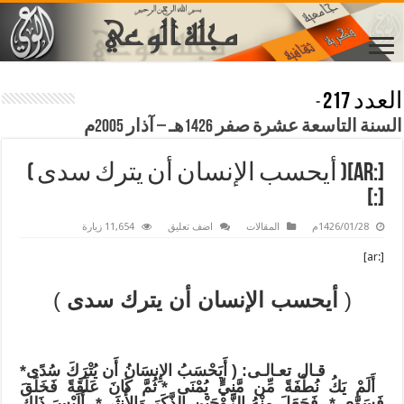
العدد 217
-
السنة التاسعة عشرة صفر 1426هـ – آذار 2005م
[:ar]( أيحسب الإنسان أن يترك سدى )
[:]
1426/01/28م
المقالات
اضف تعليق
11,654 زيارة
[:ar]
(
أيحسب الإنسان أن يترك سدى
)
قـال تعـالـى:
( أَيَحْسَبُ الإِنسَانُ أَن يُتْرَكَ سُدًى
*
أَلَمْ يَكُ نُطْفَةً مِّن مَّنِيٍّ يُمْنَى
*
ثُمَّ كَانَ عَلَقَةً فَخَلَقَ
فَسَوَّى
*
فَجَعَلَ مِنْهُ الزَّوْجَيْنِ الذَّكَرَ وَالأُنثَى
*
أَلَيْسَ ذَلِكَ