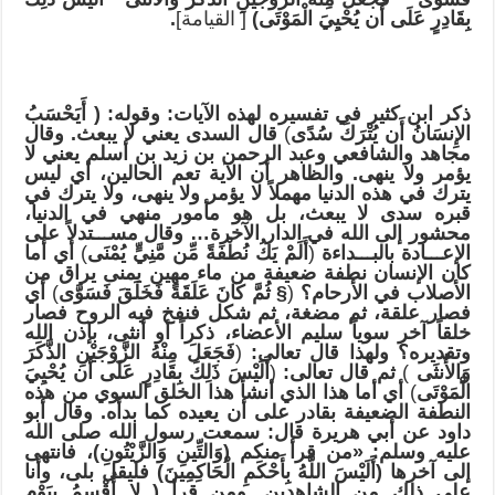
بِقَادِرٍ عَلَى أَن يُحْيِيَ الْمَوْتَى)
[ القيامة]
.
ذكر ابن كثير في تفسيره لهذه الآيات: وقوله:
( أَيَحْسَبُ
الإِنسَانُ أَن يُتْرَكَ سُدًى
)
قال السدى يعني لا يبعث. وقال
مجاهد والشافعي وعبد الرحمن بن زيد بن أسلم يعني لا
يؤمر ولا ينهى. والظاهر أن الآية تعم الحالين، أي ليس
يترك في هذه الدنيا مهملاً لا يؤمر ولا ينهى، ولا يترك في
قبره سدى لا يبعث، بل هو مأمور منهي في الدنيا،
محشور إلى الله في الدار الآخرة… وقال مســـتدلاً على
الإعـــا
د
ة بالبـــداءة
(
أَلَمْ يَكُ نُطْفَةً مِّن مَّنِيٍّ يُمْنَى
)
أي أما
كان الإنسان نطفة ضعيفة من ماء مهين يمنى يراق من
الأصلاب في الأرحام؟
(
§
ثُمَّ كَانَ عَلَقَةً فَخَلَقَ فَسَوَّى
)
أي
فصار علقة، ثم مضغة، ثم شكل فنفخ فيه الروح فصار
خلقاً آخر سوياً سليم الأعضاء، ذكراً أو أنثى، بإذن الله
وتقديره؟ ولهذا قال تعالى:
(
فَجَعَلَ مِنْهُ الزَّوْجَيْنِ الذَّكَرَ
وَالأُنثَى
)
ثم قال تعالى:
(
أَلَيْسَ ذَلِكَ بِقَادِرٍ عَلَى أَن يُحْيِيَ
الْمَوْتَى
)
أي أما هذا الذي أنشأ هذا الخلق السوي من هذه
النطفة الضعيفة بقادر على أن يعيده كما بدأه. وقال أبو
داود عن أبي هريرة قال: سمعت رسول الله صلى الله
عليه وسلم:
«
من قرأ منكم
(وَالتِّينِ وَالزَّيْتُونِ)،
فانتهى
إلى
آخرها (أَلَيْسَ اللَّهُ بِأَحْكَمِ الْحَاكِمِينَ) فليقل
بلى، وأنا
على ذلك من الشاهدين. ومن قرأ
( لا أُقْسِمُ بِيَوْمِ