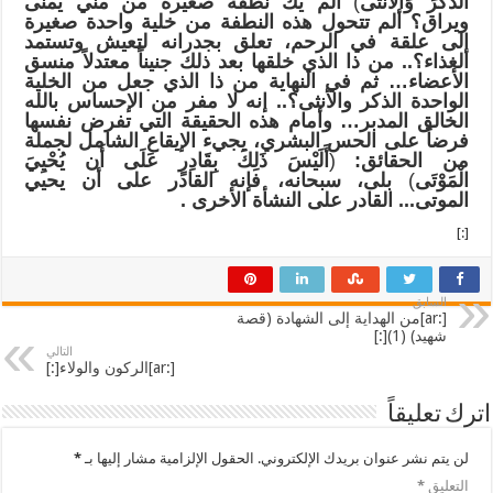
الذَّكَرَ وَالأُنثَى
)
ألم يك نطفة صغيرة من مني يمنى
ويراق؟ ألم تتحول هذه النطفة من خلية واحدة صغيرة
إلى علقة في الرحم، تعلق بجدرانه لتعيش وتستمد
الغذاء؟.. من ذا الذي خلقها بعد ذلك جنيناً معتدلاً منسق
الأعضاء… ثم في النهاية من ذا الذي جعل من الخلية
الواحدة الذكر والأنثى؟.. إنه لا مفر من الإحساس بالله
الخالق المدبر… وأمام هذه الحقيقة التي تفرض نفسها
فرضاً على الحس البشري، يجي
ء
الإيقاع الشامل لجملة
من الحقائق:
(
أَلَيْسَ ذَلِكَ بِقَادِرٍ عَلَى أَن يُحْيِيَ
الْمَوْتَى
)
بلى، سبحانه، فإنه القادر على أن يحيي
الموتى.
..
القادر
على
النشأة
الأخرى
.
[:]
السابق
[:ar]من الهداية إلى الشهادة (قصة
شهيد) (1)[:]
التالي
[:ar]الركون والولاء[:]
اترك تعليقاً
لن يتم نشر عنوان بريدك الإلكتروني.
الحقول الإلزامية مشار إليها بـ
*
التعليق
*