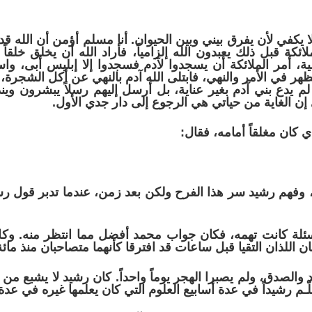
 يكفي لأن يفرق بيني وبين الحيوان. أنا مسلم أؤمن أن الله ق
ائكة قبل ذلك يعبدون الله إلزامياً، فأراد الله أن يخلق خلقاً ي
مية، أمر الملائكة أن يسجدوا لآدم فسجدوا إلا إبليس أبى، وا
تظهر في الأمر والنهي، فابتلى الله آدم بالنهي عن أكل الشجرة
م يدع بني آدم بغير عناية، بل أرسل إليهم رسلاً يبشرون وي
إن الغاية من حياتي هي الرجوع إلى دار جدي الأول.
ي كان مغلقاً أمامه، فقال:
، وفهم رشيد سر هذا الفرح ولكن بعد زمن، عندما تدبر قول ر
لة كانت تهمه، فكان جواب محمد أفضل مما انتظر منه. وكان ا
 اللذان التقيا قبل ساعات قد افترقا كأنهما متصاحبان منذ مائ
الصدق، ولم يصبرا الهجر يوماً واحداً. كان رشيد لا يشبع من 
ـم رشيداً في عدة أسابيع العلوم التي كان يعلمها غيره في عد