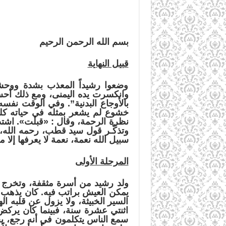
بسم الله الرحمن الرحيم
قبيل النهاية
وضعوا رشيداً المعذب بشدة ووحشي
وانكسرت يده اليمنى، ومع ذلك أحس 
بالأوجاع البدنية”. وفي الوقت نف
خشوع لم يشعر بمثله في حياته كل
نظرة الرحمة، وقال :
«
قبلت
»
. اشت
وتذكّـر قول سيد قطب، رحمه الله، “
سبيل الله نعمة، نعمة لا يعرفها إلا م
المرحلة الأولى
ولد رشيد من أسرة مثقفة، وتخرج ك
يمكن العيش براتب فيه. كان يذهب إ
السير الخبيثة، ولا يزول عن قلبه اله
اثنتي عشرة سنة، فبينما كان يركض،
سمع الناس يتكلمون في أنه رجع، بحف