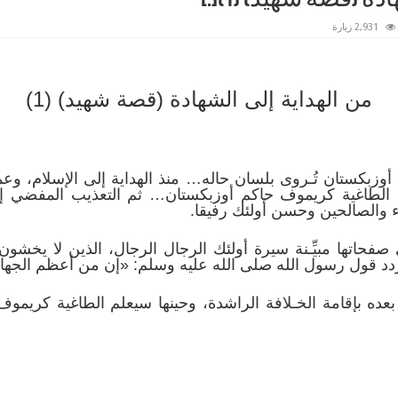
2,931 زيارة
من الهداية إلى الشهادة (قصة شهيد) (1)
كستان تُـروى بلسان حاله… منذ الهداية إلى الإسلام، وعمل
لطاغية كريموف حاكم أوزبكستان… ثم التعذيب المفضي إل
اء والصالحين وحسن أولئك رفيقا.
فحاتها مبيِّـنة سيرة أولئك الرجال الرجال، الذين لا يخشون 
، تردد قول رسول الله صلى الله عليه وسلم: «إن من أعظم الجه
عده بإقامة الخـلافة الراشدة، وحينها سيعلم الطاغية كريموف