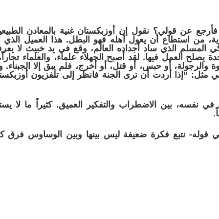
ع عن قولي؟ نقول إن أوزبكستان غنية بالمعادن الطبيعية
، من استطاع أن يعول أهله فهو البطل. هذا العميل الذي
بكي المسلم الذي ساد أجداده العالم، وقع في يد خبيث لا يعر
دة يصلح العمل فيها. لقد أصبح الجهلاء علماء، والعلماء تجاراً،
والرجولة، أو حبس، أو قتل، أو أخرج، فلم يبق إلا الجبناء. و
 مثل: “إذا أردت أن ترى الجنة فانظر إلى تلفزيون أوزبكس
ي نفسه، بين الاضطراب والتفكير العميق. كثيراً ما لا يس
.
قوله- نتبع فكرة
ضعيفة
ليس
بينها
وبين
الوساوس
فرق
كب