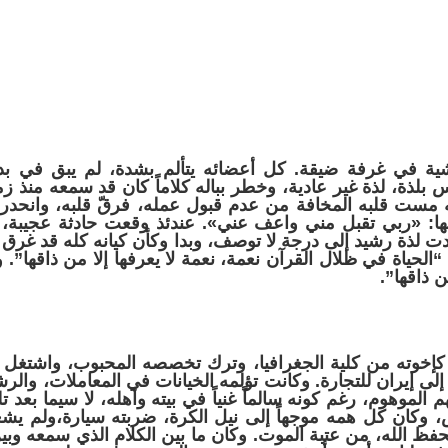
ة في غرفة ضيقة. كل أعضائه يتألم بشدة، لم يبق في بدنه
بلذة، لذة غير عادية، وخطر بباله كلاماً كان قد سمعه منذ زم
سه مست قلبه المخافة من عدم قبول عمله، فرقّ قلبه، وانحد
ها:
«
ربي تقبل مني واعف عني
»
. عندئذ وقعت حادثة عجيبة، 
دت لذة رشيد إلى درجة لا توصف، وبدا وكأن كيانه كله قد غرق 
الحياة في ظلال القرآن نعمة، نعمة لا يعرفها إلا من ذاقها”. و
ن ذاقها”.
إخوته من كلية الجغرافيا، وترك تخصصه المحبوب، واشتغل 
لى إيران للتجارة. وكانت تؤلمه الخيانات في المعاملات، و
م الموهوم، رغم كونه سالماً غنياً في بيته وأهله، لا سيما بعد 
 وكان كل همه موجهاً إلى نيل الكرة، ضربته سيارة،ولم يشعر
ظ الله، من عتبة الموت. وكان ما بين الكلام الذي سمعه وبين ا