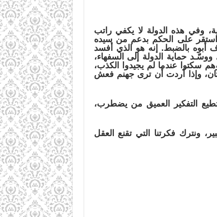
، وفي هذه الدولة لا يكفي راتب
 استقر على الحكم بدعم من سيده
ف أبوه بالضبط. إنه هو الذي أفسد
 ووسّـد حماية الدولة إلى السفهاء،
هم سكتوا عندما لم يجيدوا الكذب،
تان، وإذا أردت أن ترى جهنم فعش
تطيع التفكير العميق من يضطرب،
ير،
ونترك
فكرتنا
التي
تقنع
العقل