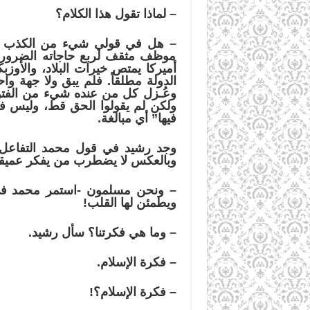
–
لماذا تقول هذا الكلام؟
–
هل في قولي شيء من الكذب فأرج
موظف مثقف لربع حاجاته الضرورية
أميركا يمتص خيرات البلاد، والأوز
الدولة مطلقاً. فلم يبق ولا جهة واح
وعُـزل كل من عنده شيء من الفتوة 
ولكن لم يقولوا الحق قط، وليس في
فيها” أي مبالغة.
وجد رشيد في قول محمد التفاعل ف
وبالعكس لا يضطرب من يفكر عميقاً
–
ونحن مسلمون -استمر محمد في 
ويطمئن
لها
القلب!
–
وما هي فكرتنا؟ سأل رشيد.
–
فكرة الإسلام.
–
فكرة الإسلام؟!