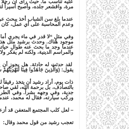
عليه تناسب ما. حيث رأى أن رجلاً
مرة، واقشعر جلده، وأصبح أسيراً ل
عندما بلغ سن الشباب أخذ يبحث عن ا
وعدم المحاسبة على أي عمل، كان يش
وفي مثلٍ “لا قدر في ماء يجري أمام
موجود هناك. وحدث برشيد مثل هذا. فه
عندما وجد ما بحث عنه طوال حياته
والمراسم الدينية، ولكنه لم يفكر ول
لقد حدثت له حادثة. هل يجوز أن ي
يقول: (وَالَّذِينَ جَاهَدُوا فِينَا لَنَهْدِيَنَّهُمْ س
ذات يوم، أراد رشيد أن يتخذ رفيقاً
بالتصادف، بل برحمة الله، لقي صاحب
جدية، وفي وجهه بشراً. وفي الطر
وركب سيارته، فقال له محمد، عندما
–
لعل كلب المجتمع المتعفن قد أزعجك
تعجب رشيد من قول محمد وقال: