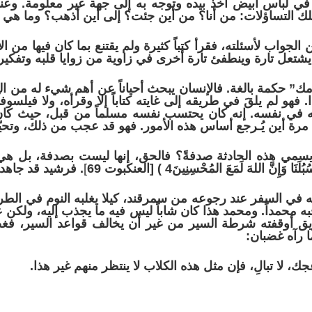
 في لباس أبيض أخذ بيده وتوجه به إلى جهة غير معلومة. وعن
تلك التساؤلات: من أنا؟ من أين جئت؟ إلى أين أذهب؟ وما هي 
لجواب لأسئلته، فقرأ كتباً كثيرة ولم يقتنع بما كان فيها من 
تعل تارة وينطفئ تارة أخرى في زاوية من زوايا قلبه وتفكيره
ك” حكمة بالغة. فالإنسان يبحث أحياناً عن أهم شيء له من ال
و لم يلقَ في طريقه إلى غايته كتاباً إلا وقرأه، ولا فيلسوفاً
 في نفسه. إنه كان يحتسب نفسه مسلماً من قبل، حيث كان 
ا مرة أين يُـرجع أساس هذه الأمور. فهو قد عجب من ذلك، وتحيّ
سمي هذه الحادثة صدفةً؟ فالحق، إنها ليست بصدفة، بل هي رح
ُبُلَنَا وَإِنَّ اللهَ لَمَعَ المُحْسِنِينَ
4
) [العنكبوت
69
]
. فرشيد قد جاهد
 له في السفر عند رجوعه من سمرقند، كيلا يغلبه النوم في الطري
ه محمداً. ومحمد هذا كان شاباً ليس فيه ما يجذب إليه، ولكن عن
يق أوقفته شرطة السير من غير أن يخالف قواعد السير، ف
 رآه غضبان:
، لا تبالِ،
فإن
مثل
هذه
الكلاب
لا
ينتظر
منهم
غير
هذا.