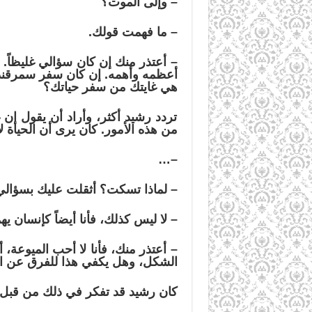
–
وإلى الموت؟
–
ما فهمت قولك.
–
أعتذر منك إن كان سؤالي غليظاً. 
أعظمه وأهمه. إن كان سفر سمرقند بغي
هي غايتك من سفر حياتك؟
تردد رشيد أكثر، وأراد أن يقول إن غ
من هذه الأمور. كان يرى أن الحياة 
…
–
–
لماذا تسكت؟ أثقلت عليك بسؤالي
–
لا ليس كذلك، فأنا أيضاً كإنسان يه
–
أعتذر منك، فأنا لا أحب الميوعة،
الشكل، وهل يكفي هذا للفرق عن ا
كان رشيد قد تفكر في ذلك من قبل. ول