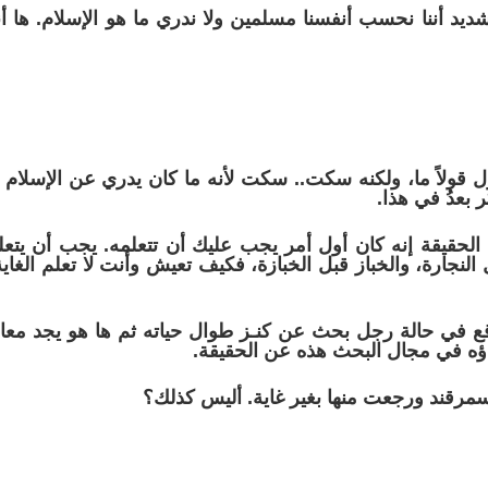
ديد أننا نحسب أنفسنا مسلمين ولا ندري ما هو الإسلام. ها 
ل قولاً ما، ولكنه سكت.. سكت لأنه ما كان يدري عن الإسلام 
ر بعدُ في هذا.
الحقيقة إنه كان أول أمر يجب عليك أن تتعلمه. يجب أن يتعلم
بل النجارة، والخباز قبل الخبازة، فكيف تعيش وأنت لا تعلم الغ
ع في حالة رجل بحث عن كنـز طوال حياته ثم ها هو يجد معالم
اؤه في مجال البحث هذه عن الحقيقة.
سمرقند ورجعت منها بغير غاية. أليس كذلك؟