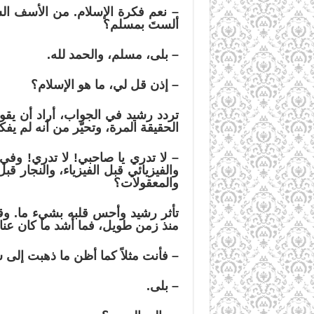
–
نعم فكرة الإسلام. من الأسف الش
ألستَ بمسلم؟
–
بلى، مسلم، والحمد لله.
–
إذن قل لي، ما هو الإسلام؟
تردد رشيد في الجواب، أراد أن يقو
الحقيقة المرة، وتحيّر من أنه لم يفك
–
لا تدري يا صاحبي! لا تدري! وفي 
والفيزيائي قبل الفيزياء، والنجار ق
والمعقولات؟
تأثر رشيد وأحس قلبه بشيء ما. وق
منذ زمن طويل، فما أشد ما كان عن
–
فأنت مثلاً كما أظن ما ذهبت إلى 
–
بلى.