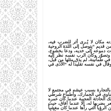
 مكان لا يُـرى أثر للضرب فيه،
ن قديم “يتوصل إلى اللذة الروحية
رت دموعه إلى خديه، ودعا بخشوع،
وتصوّر وكأن الرب نفسه نظر إليه
في طمأنينة، لم يذق مثلها من قبل،
قال في نفسه تقليداً له “الأذى في
بالتجارة بسبب عيشه في مجتمع لا
الرشاوى في الجمارك، وأطماع شرطي
تلك الحادثة العجيبة عندما كان عمره
 بضربها له، إلا عندما أفاق، حيث
لرؤيا التي رآها عندما كان مغشياً