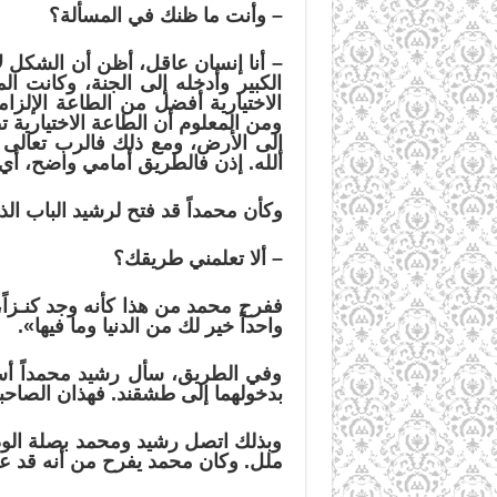
–
وأنت ما ظنك في المسألة؟
–
أنا إنسان عاقل، أظن أن الشكل لا
الكبير وأدخله إلى الجنة، وكانت المل
الاختيارية أفضل من الطاعة الإلزا
ومن المعلوم أن الطاعة الاختيارية 
إلى الأرض، ومع ذلك فالرب تعالى ل
الله. إذن فالطريق أمامي واضح، أي 
وكأن محمداً قد فتح لرشيد الباب الذ
–
ألا تعلمني طريقك؟
ففرح محمد من هذا كأنه وجد كنـزاً
واحداً خير لك من الدنيا وما فيها
»
.
وفي الطريق، سأل رشيد محمداً أسئ
بدخولهما إلى طشقند. فهذان الصاحبان
وبذلك اتصل رشيد ومحمد بصلة الود و
ملل. وكان محمد يفرح من أنه قد علّ