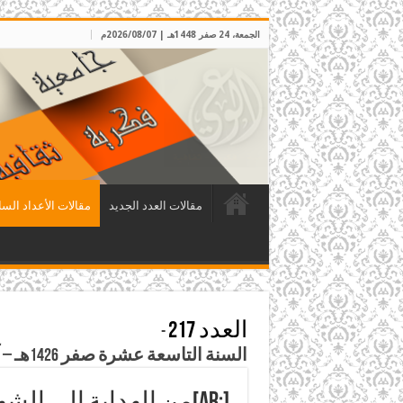
الجمعة، 24 صفر 1448هـ | 2026/08/07م
مقالات العدد الجديد
مقالات الأعداد السا
العدد 217
-
السنة التاسعة عشرة صفر 1426هـ – آذار 2005م
[:ar]من الهداية إلى الشهادة (قصة شهيد) (1)[:]