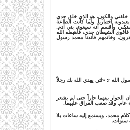
د خلقني والكون، هو الذي خلق جدي
عبدونه اختيارياً. ولما كانت الطاعة
ستكبر، وأقسم أنه سيغوي بني آدم.
، فأغوى الشيطان جدي، فأهبطه الله
نذرون، وخاتمهم قائدنا محمد رسول
سول الله
r
:
«
لئن يهدي الله بك رجلاً
لحوار بينهما حاراً حتى لم يشعر
ة عام. وقد صعب الفراق عليهما.
كلام محمد، ويستمع إليه ساعات بلا
ة سنوات.