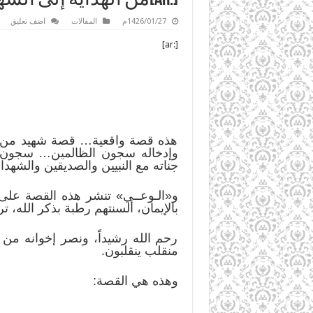
1426/01/27م
المقالات
اضف تعليق
[:ar]
هذه قصة واقعية… قصة شهيد من أوزب
وإدخاله سجون الظالمين… سجون ا
جناته مع النبيين والصديقين والشهد
و«الـوعــي» تنشر هذه القصة على ص
بالإيمان، ألسنتهم رطبة بذكر الله
رحم الله رشيداً، ونصر إخوانه من ب
منقلب ينقلبون.
وهذه هي القصة: