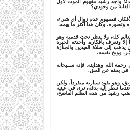
دئذ واجه رشيد مفهوم الموت لأول
الغاية من وجودي؟
الأفكار. فمفهوم عدم زوال أي شيء،
 وتصوره، وكان هذا أكثر ما يهمه.
عالم كله، ولا ينظر تحت قدميه وهو
 إلا وتعرف بأفكاره. وأخذته الحيرة
يذهب إلى صلاة العيدين والجنازة
ـر، ووبخ نفسه.
مة الله وهدايته. فإنه ســبحانه
 في بحثه عن الحق.
ق، وهو يقود سيارته منفرداً، ولكن
دما تنظر إليه بدقة، ترى في عينيه
غضب رشيد من هذه الظلم الفاضح،