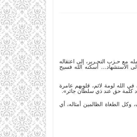
ه مع حـزب التحـرير، إلى اعتقاله
ى الاستشهاد… أسكنه الله فسيح
في الله لومة لائم، قلوبهم عامرة
اد كلمة حق عند ذي سلطان جائر».
، وكل الطغاة الظالمين أمثاله، أي