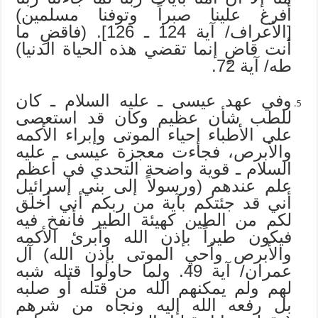
أفرغ علينا صبراً وتوفنا مسلمين)
[الأعراف/ آية 124 ـ 126]. (فاقضِ ما
أنت قاضٍ إنما تقضي هذه الحياة الدنيا)
طه/ آية 72.
وفي عهد عيسى ـ عليه السلام ـ كان
للطب شأن عظيم وكان قد استعصى
على الأطباء إحياء الموتى وإبراء الأكمه
والأبرص، فجاءت معجزة عيسى ـ عليه
السلام ـ قوية واضحة التحدي في أعظم
علم عندهم (ورسولاً إلى بني إسرائيل
أني قد جئتكم بآية من ربكم أني أخلق
لكم من الطين كهيئة الطير فأنفخ فيه
فيكون طيراً بإذن الله وأبرئ الأكمه
والأبرص وأحيِ الموتى بإذن الله) آل
عمران/ آية 49. ولما حاولوا قتله شبه
لهم ولم يمكنهم الله من قتله أو صلبه
بل رفعه الله إليه ونجاه من شرهم