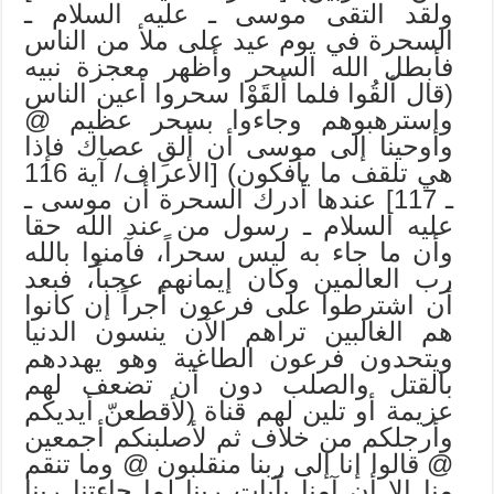
ولقد التقى موسى ـ عليه السلام ـ
السحرة في يوم عيد على ملأ من الناس
فأبطل الله السحر وأظهر معجزة نبيه
(قال ألقُوا فلما ألقَوْا سحروا أعين الناس
واسترهبوهم وجاءوا بسحر عظيم @
وأوحينا إلى موسى أن ألقِ عصاك فإذا
هي تلقف ما يأفكون) [الأعراف/ آية 116
ـ 117] عندها أدرك السحرة أن موسى ـ
عليه السلام ـ رسول من عند الله حقا
وأن ما جاء به ليس سحراً، فآمنوا بالله
رب العالمين وكان إيمانهم عجباً، فبعد
أن اشترطوا على فرعون أجراً إن كانوا
هم الغالبين تراهم الآن ينسون الدنيا
ويتحدون فرعون الطاغية وهو يهددهم
بالقتل والصلب دون أن تضعف لهم
عزيمة أو تلين لهم قناة (لأقطعنّ أيديكم
وأرجلكم من خلاف ثم لأصلبنكم أجمعين
@ قالوا إنا إلى ربنا منقلبون @ وما تنقم
منا إلا أن آمنا بآيات ربنا لما جاءتنا ربنا