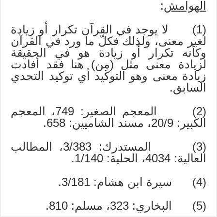
الهوامش
:
(1) لا يوجد في القرآن تكرار أو زيادة
لغير معنى، ولذلك فكلّ ما ورد في القرآن
وكأنه تكرار أو زيادة هو في الحقيقة
لزيادة معنى مثل (مِن) هنا فقد أفادت
زيادة معنى وهو التوكيد أي توكيد التحدي
السابق.
(2) المعجم الصغير: 749، المعجم
الكبير: 20/9، مسند الشاميين: 658.
(3) المستدرك: 3/383، المطالب
العالية: 4034، الحلية: 1/140.
(4) سيرة ابن هشام: 3/181.
(5) البخاري: 323، مسلم: 810.