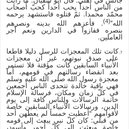
جالس في أهلي. قال أبو سفيان: ما رأيت
من الناس أحداً يحب أحداً كحبّ أصحاب
محمّد محمدا. ثمّ قتلوه فاستشهد يرحمه
(4)
الله”
. فأعزهم الله بدينه ونصرهم
بنصره ففازوا في الدارين ونعم أجر
العاملين.
كانت تلك المعجزات للرسل دليلا قاطعا
على صدق نبوتهم، غير أن معجزات
الأنبياء السابقين كانت مؤقتة فلا تستمر
بعد انقضاء رسالتهم في قومهم، أما
معجزة رسول الله صلى الله عليه وسلم
فهي باقية خالدة تتحدى الناس أجمعين
في كلّ زمان ومكان، فرسالة الإسلام
خاتمة الرسالات وللناس كافة إلى يوم
الدين، ورسالات الأنبياء السابقين خاصة
لأقوامهم “أعطيت خمساً لم يعطهن أحد
من قبلي: كان كلّ نبي يبعث إلى قومه
خاصة وبعثت إلى كلّ أحمر وأسود،