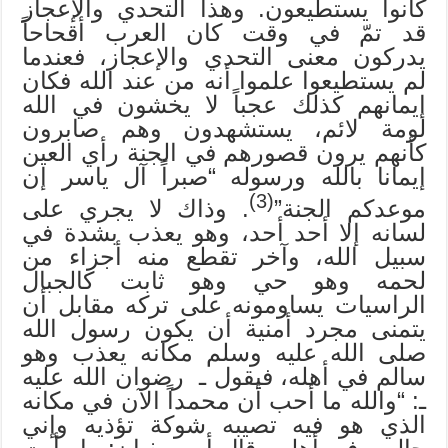
كانوا يستطيعون. وهذا التحدي والإعجاز
قد تمّ في وقت كان العرب أقحاحاً
يدركون معنى التحدي والإعجاز، فعندما
لم يستطيعوا علموا أنه من عند الله فكان
إيمانهم كذلك عجباً لا يخشون في الله
لومة لائم، يستشهدون وهم صابرون
كأنهم يرون قصورهم في الجنة رأي العين
إيمانا بالله ورسوله “صبراً آل ياسر إن
(3)
موعدكم الجنة”
. وذاك لا يجري على
لسانه إلا أحد أحد، وهو يعذب بشدة في
سبيل الله، وآخر تقطع منه أجزاء من
لحمه وهو حي وهو ثابت كالجبال
الراسيات يساومونه على تركه مقابل أن
يتمنى مجرد أمنية أن يكون رسول الله
صلى الله عليه وسلم مكانه يعذب وهو
سالم في أهله، فيقول ـ رضوان الله عليه
ـ: “والله ما أحب أن محمداً الآن في مكانه
الذي هو فيه تصيبه شوكة تؤذيه وإني