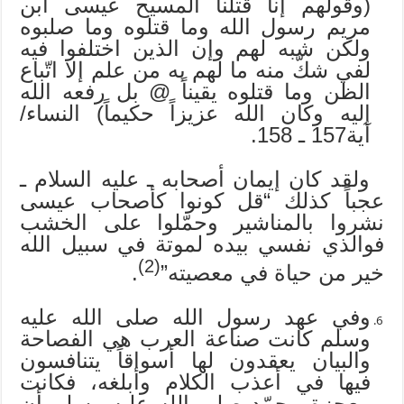
(وقولهم إنا قتلنا المسيح عيسى ابن
مريم رسول الله وما قتلوه وما صلبوه
ولكن شبه لهم وإن الذين اختلفوا فيه
لفي شكّ منه ما لهم به من علم إلا اتّباع
الظن وما قتلوه يقيناً @ بل رفعه الله
إليه وكان الله عزيزاً حكيماً) النساء/
آية157 ـ 158.
ولقد كان إيمان أصحابه ـ عليه السلام ـ
عجباً كذلك “قل كونوا كأصحاب عيسى
نشروا بالمناشير وحمّلوا على الخشب
فوالذي نفسي بيده لموتة في سبيل الله
(2)
خير من حياة في معصيته”
.
وفي عهد رسول الله صلى الله عليه
وسلم كانت صناعة العرب هي الفصاحة
والبيان يعقدون لها أسواقاً يتنافسون
فيها في أعذب الكلام وأبلغه، فكانت
معجزة محمّد صلى الله عليه وسلم أن