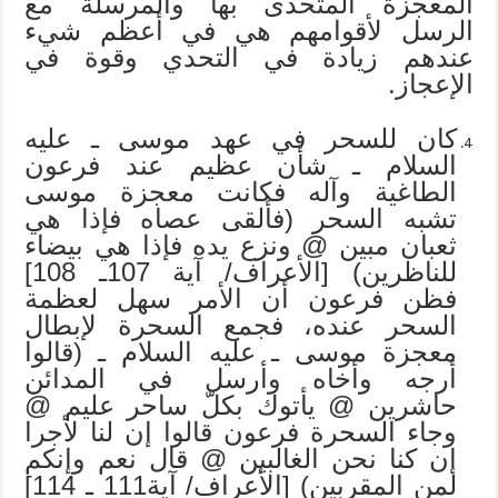
المعجزة المتحدى بها والمرسلة مع
الرسل لأقوامهم هي في أعظم شيء
عندهم زيادة في التحدي وقوة في
الإعجاز.
كان للسحر في عهد موسى ـ عليه
السلام ـ شأن عظيم عند فرعون
الطاغية وآله فكانت معجزة موسى
تشبه السحر (فألقى عصاه فإذا هي
ثعبان مبين @ ونزع يده فإذا هي بيضاء
للناظرين) [الأعراف/ آية 107ـ 108]
فظن فرعون أن الأمر سهل لعظمة
السحر عنده، فجمع السحرة لإبطال
معجزة موسى ـ عليه السلام ـ (قالوا
أرجه وأخاه وأرسل في المدائن
حاشرين @ يأتوك بكلّ ساحر عليم @
وجاء السحرة فرعون قالوا إن لنا لأجرا
إن كنا نحن الغالبين @ قال نعم وإنكم
لمن المقربين) [الأعراف/ آية111 ـ 114]