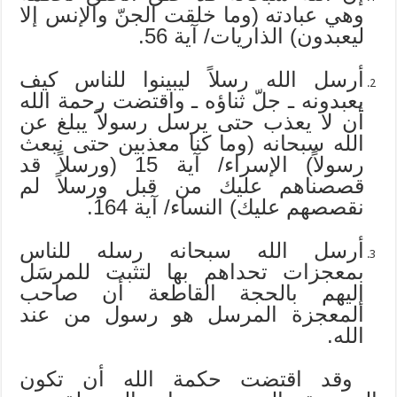
وهي عبادته (وما خلقت الجنّ والإنس إلا
ليعبدون) الذاريات/ آية 56.
أرسل الله رسلاً ليبينوا للناس كيف
يعبدونه ـ جلّ ثناؤه ـ واقتضت رحمة الله
أن لا يعذب حتى يرسل رسولاً يبلغ عن
الله سبحانه (وما كنا معذبين حتى نبعث
رسولاً) الإسراء/ آية 15 (ورسلاً قد
قصصناهم عليك من قبل ورسلاً لم
نقصصهم عليك) النساء/ آية 164.
أرسل الله سبحانه رسله للناس
بمعجزات تحداهم بها لتثبت للمرسَل
إليهم بالحجة القاطعة أن صاحب
المعجزة المرسل هو رسول من عند
الله.
وقد اقتضت حكمة الله أن تكون