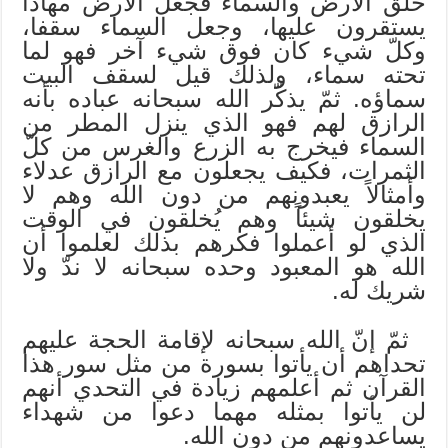
خلق الأرض والسماء فجعل الأرض مهادا
يستقرون عليها، وجعل السماء سقفا،
وكلّ شيء كان فوق شيء آخر فهو لما
تحته سماء، ولذلك قيل لسقف البيت
سماؤه. ثمّ يذكّر الله سبحانه عباده بأنه
الرازق لهم فهو الذي ينزل المطر من
السماء فيخرج به الزرع والغرس من كلّ
الثمرات، فكيف يجعلون مع الرازق عدلاء
وأمثالاً يعبدونهم من دون الله وهم لا
يخلقون شيئاً وهم يُخلقون في الوقت
الذي لو أعملوا فكرهم بذلك لعلموا أن
الله هو المعبود وحده سبحانه لا ندّ ولا
شريك له.
ثمّ إنّ الله سبحانه لإقامة الحجة عليهم
تحداهم أن يأتوا بسورة من مثل سور هذا
القرآن ثم أعلمهم زيادة في التحدي أنهم
لن يأتوا بمثله مهما دعوا من شهداء
يساعدونهم من دون الله.