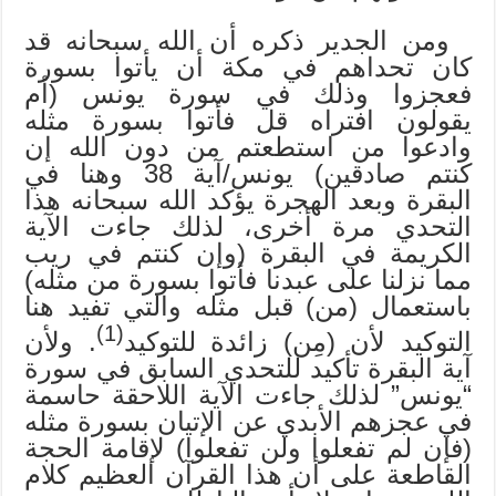
ومن الجدير ذكره أن الله سبحانه قد
كان تحداهم في مكة أن يأتوا بسورة
فعجزوا وذلك في سورة يونس (أم
يقولون افتراه قل فأتوا بسورة مثله
وادعوا من استطعتم من دون الله إن
كنتم صادقين) يونس/آية 38 وهنا في
البقرة وبعد الهجرة يؤكد الله سبحانه هذا
التحدي مرة أخرى، لذلك جاءت الآية
الكريمة في البقرة (وإن كنتم في ريب
مما نزلنا على عبدنا فأتوا بسورة من مثله)
باستعمال (من) قبل مثله والتي تفيد هنا
(1)
التوكيد لأن (مِن) زائدة للتوكيد
. ولأن
آية البقرة تأكيد للتحدي السابق في سورة
“يونس” لذلك جاءت الآية اللاحقة حاسمة
في عجزهم الأبدي عن الإتيان بسورة مثله
(فإن لم تفعلوا ولن تفعلوا) لإقامة الحجة
القاطعة على أن هذا القرآن العظيم كلام