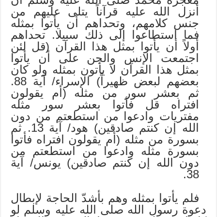
أنزل الله عليه قرآناً يتلى عليهم من
جنس كلامهم، وتحداهم أن يأتوا بمثله
فما استطاعوا إلى ذلك سبيلا. تحداهم
أولاً أن يأتوا بمثل هذا القرآن (قل لئن
اجتمعت الإنس والجن على أن يأتوا
بمثل هذا القرآن لا يأتون بمثله ولو كان
بعضهم لبعض ظهيراً) الإسراء/ آية 88.
ثم بعشر سور من مثله (أم يقولون
افتراه قل فأتوا بعشر سور مثله
مفتريات وادعوا من استطعتم من دون
الله إن كنتم صادقين) هود/ آية 13. ثم
بسورة من مثله (أم يقولون افتراه فأتوا
بسورة مثله وادعوا من استطعتم من
دون الله إن كنتم صادقين) يونس/ آية
38.
فلم يأتوا بمثله وهم بأشدّ الحاجة لإبطال
دعوة رسول الله صلى الله عليه وسلم لو