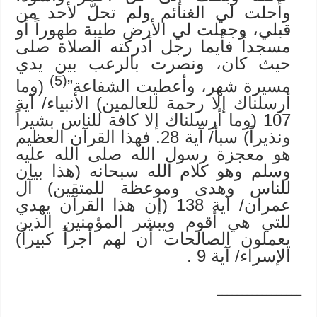
وأحلت لي الغنائم ولم تحلّ لأحد من
قبلي، وجعلت لي الأرض طيبة طهوراً أو
مسجداً فأيما رجل أدركته الصلاة صلى
حيث كان، ونصرت بالرعب بين يدي
(5)
مسيرة شهر، وأعطيت الشفاعة”
(وما
أرسلناك إلا رحمة للعالمين) الأنبياء/ آية
107 (وما أرسلناك إلا كافة للناس بشيراً
ونذيراً) سبأ/ آية 28. فهذا القرآن العظيم
هو معجزة رسول الله صلى الله عليه
وسلم وهو كلام الله سبحانه (هذا بيان
للناس وهدى وموعظة للمتقين) آل
عمران/ آية 138 (إن هذا القرآن يهدي
للتي هي أقوم ويبشر المؤمنين الذين
يعملون الصالحات أن لهم أجراً كبيراً)
الإسراء/ آية 9 .
ـــــــــــــــــ