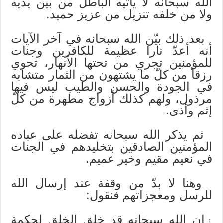
الله سبحانه لا يأتيه الباطل من بين يديه
ولا من خلفه تنزيل من عزيز حميد.
بعد ذلك بيّن الله سبحانه في آخر الآيات
أنه أعدّ نارا عظيمة للكافرين وجنات
للمؤمنين تجري من تحتها الأنهار، تحوي
رزقاً من كلّ ما يشتهون من الثمار متشابه
في الجودة والحسن والطيب ليس فيها
مرذول، ولهم كذلك أزواج مطهرة من كلّ
إثم وأذى.
ثم يذكر الله سبحانه تفضله على عباده
المؤمنين الصادقين بتخليدهم في الجنات
في نعيم مقيم وخير عميم.
وهنا لا بدّ من وقفة عند إرسال الله
للرسل ومعجزاتهم فنقول:
إن الله سبحانه قد خلق الخلق لحكمة