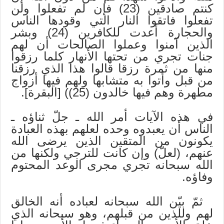
كنتم صادقين (23) فإن لم تفعلوا ولن
تفعلوا فاتقوا النار التي وقودها الناس
والحجارة أعدت للكافرين (24) وبشر
الذين آمنوا وعملوا الصالحات أن لهم
جنات تجري من تحتها الأنهار كلما رزقوا
منها من ثمرة رزقا قالوا هذا الذي رزقنا
من قبل وأتوا به متشابها ولهم فيها أزواج
مطهرة وهم فيها خالدون (25)) [البقرة].
في هذه الآيات أمر الله ـ جلّ ثناؤه ـ
الناس أن يعبدوه وحده لعلهم بهذه العبادة
يكونون من المتقين الذين يرضى الله
عنهم، (لعلّ) وإن كانت للترجي ولكنها من
الله سبحانه تجري مجرى الوعد المحتوم
وفاؤه.
ثمّ بيّن الله سبحانه لعباده أنه الخالق
لهم وللذين من قبلهم، وهو سبحانه الذي