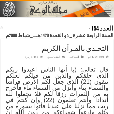
العدد 154
-
السنة الرابعة عشرة _ ذو القعدة 1420هـــ _شباط 2000م
التحـدي بالقـرآن الكريم
1420/11/01م
المقالات
اضف تعليق
3,456 زيارة
قال تعالى: (يا أيها الناس اعبدوا ربكم
الذي خلقكم والذين من قبلكم لعلكم
تتقون (21) الذي جعل لكم الأرض فراشا
والسماء بناء وأنزل من السماء ماء فأخرج
به من الثمرات رزقا لكم فلا تجعلوا لله
أندادا وأنتم تعلمون (22) وإن كنتم في
ريب مما نزلنا على عبدنا فأتوا بسورة من
مثله وادعوا شهداءكم من دون الله إن