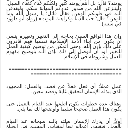
يومئذ؟ قال: بل أنتم يومئذ كثير ولكنكم غثاء كغثاء السيل,
ولينـزعن الله من صدور عدوكم المهابة منكم, وليقذفن
الله في قلوبكم الوهن, فقال قائل: يا رسول الله وما
الوهن؟ قال: حب الدنيا وكراهية الموت» (رواه أبو داوود
في سننه).
وإن هذا الواقع السيئ بحاجة إلى التغيير وتغييره ينبغي
أن يكون من أبناء الأمة الإسلامية نفسها فهم قادرون
على ذلك بإذن الله. وحتى أتمكن من توضيح كيفية العمل
للتغيير أود أن أتوصل إلى ذلك بإذن الله بتوضيح مفهوم
العمل وشروطه في الإسلام.
====================================
=============================
عمل عملاً: أي فعل فعلاً عن قصد, والعمل: المجهود
الذي يبذله الإنسان لتحقيق غاية وقصد معين.
وهناك عدة خطوات يكون اتباعها عند القيام بالعمل حتى
يكون هذا العمل صحيحاً سليماً وأوضحها لك بما يلي:
أولاً:
أن يدرك الإنسان صلته بالله سبحانه عند القيام
بالعمل فيقيس أعماله تبعاً لمقياس المسلم في الحياة