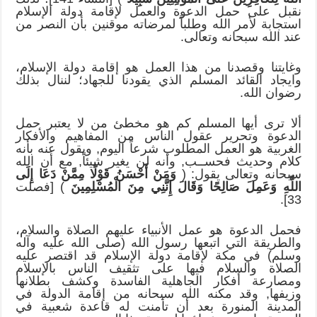
نقبل على حمل الدعوة والعمل لإقامة دولة الإسلام
استجابة لأمر الله وطلباً لمرضاته موقنين بأن النصر من
عند الله سبحانه وتعالى.
وغايتنا وقصدنا من هذا العمل هو إقامة دولة الإسلام،
وايجاد القائد المسلم الذي يقودنا للجهاد؛ لننال بذلك
رضوان الله.
ألا ترى أيها المسلم كم هو مخطئ من لا يعتبر حمل
الدعوة وتحرير عقول الناس من المفاهيم والأفكار
الغربية هو العمل المطلوب شرعاً اليوم, ويقول عنه بأنه
كلام وحديث فحســب, وأنه لن يغير شيئاً, مع أن الله
سبحانه وتعالى يقول: (
وَمَنْ أَحْسَنُ قَوْلًا مِمَّنْ دَعَا إِلَى
اللَّهِ وَعَمِلَ صَالِحًا وَقَالَ إِنَّنِي مِنَ الْمُسْلِمِينَ
) [فصلت
33].
فحمل الدعوة هو عمل الأنبياء عليهم الصلاة والسلام،
والطريقة التي اتبعها رسول الله (صلى الله عليه وآله
وسلم) في مكة لإقامة دولة الإسلام قد اقتصر عليه
الصلاة والسلام فيها على تثقيف الناس بالإسلام
ومصارعة أفكار الجاهلية الفاسدة وكشف بطلانها
وزيفها, وقد مكنه الله سبحانه من إقامة الدولة في
المدينة المنورة بعد أن تأمنت له قاعدة شعبية في