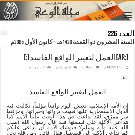
العدد 226
-
السنة العشرون ذو القعدة 1426هـ – كانون الأول 2005م
[:ar]العمل لتغيير الواقع الفاسد[:]
1426/11/05م
المقالات
اضف تعليق
2,857 زيارة
[:ar]
العمل لتغيير الواقع الفاسد
إن الأمة الإسلامية تعيش اليوم واقعاً مؤلماً، تكالبت فيه
الدول الاستعمارية عليها فنهبت ثرواتها وخيراتها، ومزقتها
شر ممزَق، لقد تداعت في هذا الوقت علينا الأمم كما
تتداعى الأكلة على قصعتها فقد قال رسول الله (صلى
الله عليه وآله وسلم): «يوشك الأمم أن تداعى عليكم
كما تداعى الأكلة إلى قصعتها، فقال قائل: ومن قلة نحن