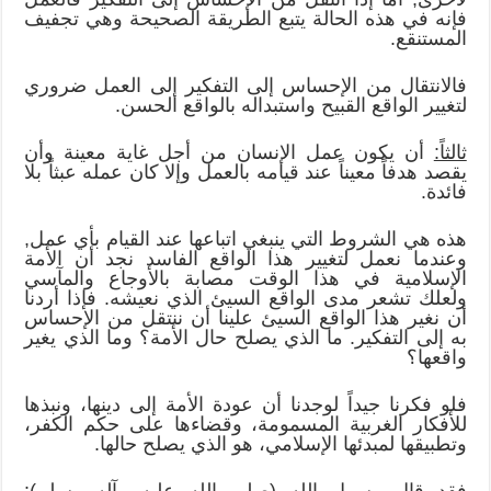
فإنه في هذه الحالة يتبع الطريقة الصحيحة وهي تجفيف
المستنقع.
فالانتقال من الإحساس إلى التفكير إلى العمل ضروري
لتغيير الواقع القبيح واستبداله بالواقع الحسن.
ثالثاً:
أن يكون عمل الإنسان من أجل غاية معينة وأن
يقصد هدفاً معيناً عند قيامه بالعمل وإلا كان عمله عبثاً بلا
فائدة.
هذه هي الشروط التي ينبغي اتباعها عند القيام بأي عمل,
وعندما نعمل لتغيير هذا الواقع الفاسد نجد أن الأمة
الإسلامية في هذا الوقت مصابة بالأوجاع والمآسي
ولعلك تشعر مدى الواقع السيئ الذي نعيشه. فإذا أردنا
أن نغير هذا الواقع السيئ علينا أن ننتقل من الإحساس
به إلى التفكير. ما الذي يصلح حال الأمة؟ وما الذي يغير
واقعها؟
فلو فكرنا جيداً لوجدنا أن عودة الأمة إلى دينها، ونبذها
للأفكار الغربية المسمومة، وقضاءها على حكم الكفر،
وتطبيقها لمبدئها الإسلامي، هو الذي يصلح حالها.
فقد قال رسول الله (صلى الله عليه وآله وسلم):