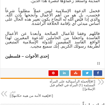
المدينة واستعد زعماؤها لنصرة هذا الدين.
فحمل الدعوة الإسلامية ليس عملاً مطلوباً شرعاً
فحسب، بل هو من أهم الأعمال وأنجحها بإذن الله.
والذي إذا قيّض الله له النجاح يكون تغيير هذه الحال على
أساس مبدئي أي بإقامة الخلافة الراشدة.
فاللهم وفقنا للأعمال الصالحة وأبعدنا عن الأعمال
الفاسدة واجعلنا من الحاملين للدعوة المغيرين لهذا
الواقع الفاسد المقيمين للدولة الإسلامية المتبعين
لطريفة رسولك الكريم, إنك سميع مجيب.
إحدى الأخوات – فلسطين
[:]
السابق
[:ar]الحملة الرأسمالية على المرأة
المسلمة (1) المرأة في العالم قبل
الإسلام[:]
التالي
[:ar]هيبة الأمة من هيبة حكامها[:]