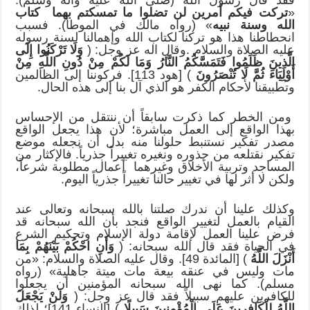
«
تركت فيكم أمرين لن تضلوا ما تمسكتم بهما كتاب
الله وسنة نبيه
» (رواه مالك في الموطأ). فسبب
انحطاطنا هذا هو تركنا لكتاب الله وإهمالنا لسنة رسوله
عليه الصلاة والسلام .وقال اله عز وجل: (
وَلَا تَرْكَنُوا إِلَى
الَّذِينَ ظَلَمُوا فَتَمَسَّكُمُ النَّارُ وَمَا لَكُمْ مِنْ دُونِ اللَّهِ مِنْ
أَوْلِيَاءَ ثُمَّ لَا تُنْصَرُونَ
) [هود 113]. فركوننا إلى الظالمين
وتطبيقنا لأحكام الكفر هو الذي آل بنا إلى هذه الحال.
ومن الخطر كما ذكرت سابقاً أن ننتقل من الإحساس
بهذا الواقع إلى العمل مباشرة؛ لأن هذا يجعل الواقع
مصدر تفكير نستنبط حلولنا منه بدل أن نجعله موضع
تفكير نقتلعه من جذوره ونغيره تغييراً جذرياً. فالإكثار من
المساجد وتربية الأخلاق وغيرهما أعمال مطلوبة شرعاً،
ولكن لا أثر لها في تغيير حالنا تغييراً جذرياً اليوم.
وكذلك علينا أن ندرك صلتنا بالله سبحانه وتعالى عند
القيام بالعمل لتغيير الواقع فنجد بأن الله سبحانه قد
فرض علينا العمل لإقامة دولة الإسلام وتحكيم الشرع
في الحياة فقد قال الله سبحانه: (
وَأَنِ احْكُمْ بَيْنَهُمْ بِمَا
أَنْزَلَ اللَّهُ
) [المائدة 49]. وقال عليه الصلاة والسلام: «من
مات وليس في عنقه بيعة مات ميتة جاهلية» (رواه
مسلم). كما نهى الله سبحانه المؤمنين أن يجعلوا
للكافرين عليهم سبيلاً فقد قال عز وجل: (
وَلَنْ يَجْعَلَ
اللَّهُ لِلْكَافِرِينَ عَلَى الْمُؤْمِنِينَ سَبِيلًا
) [النساء 141]؛ لذلك