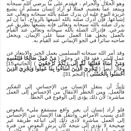
وهو الحلال والحرام ، فيقدم على ما يرضي الله سبحانه
ويبتعد عما يغضبه. فمثلاً لو أراد إنسان مسلم أن يشبع
غريزة النوع عليه أن يدرك صلته بالله سبحانه وتعالى عند
إشباعها, فإن أدرك صلته بالله أشبعها بالزواج، أما إن لم
يدرك صلته بالله سبحانه وتعالى فإنه يشبعها بطريق غير
شرعي. فإدراك الصلة بالله سبحانه وتعالى عند القيام
بالعمل يجعل هذا العمل مبنياً على الإيمان, ويجعل
صاحبه سائراً في الجو الإيماني عند القيام به.
وقد أمر الله سبحانه المسلمين بعمل الخير والابتعاد عن
عمل الشر، فقد قال عز وجل: (
مَنْ عَمِلَ صَالِحًا فَلِنَفْسِهِ
وَمَنْ أَسَاءَ فَعَلَيْهَا ثُمَّ إِلَى رَبِّكُمْ تُرْجَعُونَ
) [الجاثية 15]
وقال أيضاً: (
لِيَجْزِيَ الَّذِينَ أَسَاءُوا بِمَا عَمِلُوا وَيَجْزِيَ الَّذِينَ
أَحْسَنُوا بِالْحُسْنَى
) [النجم 31].
ثانياً:
أن ينتقل الإنسان من الإحساس إلى التفكير
فالعمل, ومن الخطر الانتقال من الإحساس إلى العمل
مباشرة؛ لأن ذلك يؤدي إلى الوقوع في الخطأ.
فلو أراد إنسان أن يغير واقع مستنقع مليء بالبعوض
الذي يسبب الأمراض, وانتقل هذا الإنسان من الإحساس
إلى العمل مباشرة لأدى ذلك إلى اتباعه طريقة غير
صحيحة لا تؤدي إلى نتيجة كأن يرش البعوض من فترة
لأخرى, أما إذا انتقل من الإحساس إلى التفكير فالعمل