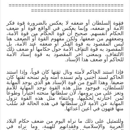
====================================
=============================
فقوة السلطان أو ضعفه لا يعكس بالضرورة قوة فكر
الأمة أو ضعفه، وإنما يعكس في الواقع قوة أو ضعف
الحكام أنفسهم. صحيح أن قوة الحكام من قوة الأمة،
وضعفهم من ضعفها، ولكن مفهوم القوة أو الضعف هنا
ليس المقصود به قوة الفكر أو ضعفه عند الأمة، بل
المقصود به قوة التفاف الأمة حول حكامها أو ضعف ذلك
الالتفاف، وبمعنى آخر المقصود به قوة إسناد الأمة
للحاكم أو ضعف هذا الإسناد.
فإذا استند الحاكم لأمته ونال ثقتها كان قوياً، وإذا استند
الحاكم لسند أجنبي ولم تسنده أمته ولم تمنحه ثقتها كان
ضعيفاً. وهذا النوع من قوة الإسناد هو الذي يوجد المهابة
للسلطان، فبوجود مثل هذه القوة توجد المهابة للأمة
وتعز على من يرومها، لأن سلطانها منحته اختياراً وطوعاً
لمن اختارته لحكمها، وبانتفاء مثل هذه القوة تزول
المهابة عن الأمة لأن سلطانها في هذه الحالة قد سُلب
منها فتهون في أعين أعدائها.
وللتمثيل على ذلك ما نراه اليوم من ضعف حكام البلاد
العربية والإسلامية وفقدانهم للهيبة، وما نراه في