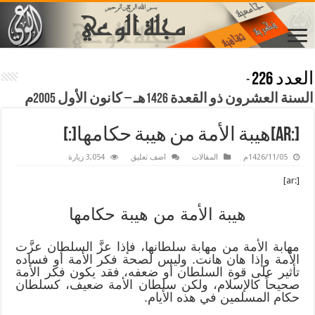
العدد 226
-
السنة العشرون ذو القعدة 1426هـ – كانون الأول 2005م
[:ar]هيبة الأمة من هيبة حكامها[:]
1426/11/05م
المقالات
اضف تعليق
3,054 زيارة
[:ar]
هيبة الأمة من هيبة حكامها
مهابة الأمة من مهابة سلطانها، فإذا عزَّ السلطان عزَّت
الأمة وإذا هان هانت. وليس لصحة فكر الأمة أو فساده
تأثير على قوة السلطان أو ضعفه، فقد يكون فكر الأمة
صحيحاً كالإسلام، ولكن سلطان الأمة ضعيف، كسلطان
حكام المسلمين في هذه الأيام.