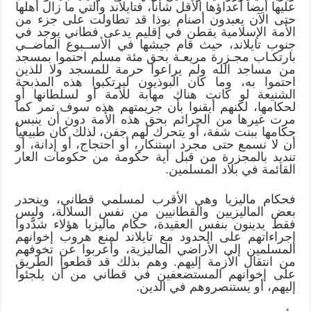
عليها أيضاً أعداؤها الأقل شأناً، فتايلاند والتي ما زال أهلها
حتى الآن يعبدون أصنام بوذا قد تطاولت على جزء من
الأمة الإسلامية يقطن في إقليم يدعى فطاني يوجد في
جنوب تايلاند، حيث قام جيشها في الأســبوع الماضــي
بارتكـاب مجـزرة مريعـة بحق مئة مسلم احتموا بمسجد
من مساجد الله ولم يراعوا حرمة للمسجد ولا للذين
احتموا به، وما كان البوذيون ليرتكبوا هذه المذبحة
الشنيعة لو كانت هناك مهابة للأمة أو لسلطانها أو
لحكامها، لكنهم أيقنوا بأن جريمتهم هذه سوف تمر كما
مرت غيرها من الجرائم بحق هذه الأمة دون أن ينبس
حكامها ببنت شفة، أو يتحرك لهم جفن، لذلك كان طبيعياً
أن لا نسمع حتى مجرد استنكار، أو احتجاج، أو إدانة، أو
تنديد بالمجزرة من قبل أية حكومة من حكومات العار
القائمة في بلاد المسلمين.
فحكام ماليزيا وهي الأقرب لمسلمي قطاني، وينحدر
بعض الماليزيين والقطانيين من نفس السلالة، وليس
فقط يدينون بنفس العقيدة، حكام ماليزيا هؤلاء شدَّدوا
إجراءاتهم على الحدود مع تايلاند لمنع هروب إخوانهم
المسلمين إلى الأراضي الماليزية، وأعربوا عن تخوفهم
من انتقال الأزمة إليهم. وهم بذلك قد قطعوا الطريق
على إخوانهم المستضعفين في قطاني من أن يلجئوا
إليهم، أو يستنصروهم في الدين.