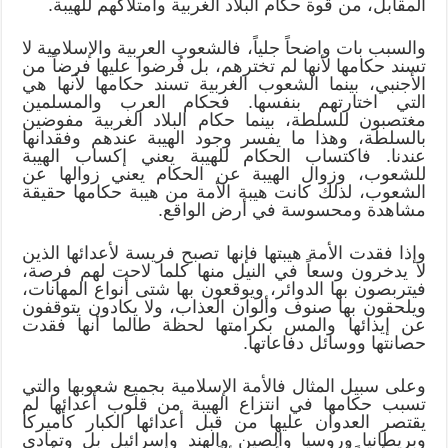
المقابل، من قوة حكام البلاد الغربية وامتلاكهم للهيبة.
والسبب بات واضحاً جلياً، فالشعوب العربية والإسلامية لا
تسند حكامها لأنها لم تخترهم، بل فُرضوا عليها فرضاً من
الأجنبي، بينما الشعوب الغربية تسند حكامها لأنها هي
التي اختارتهم بنفسها. فحكام العرب والمسلمين
مغتصبون للسلطة، بينما حكام البلاد الغربية مفوضين
بالسلطة، وهذا ما يفسر وجود الهيبة عندهم وفقدانها
عندنا. فاكتساب الحكام للهيبة يعني إكساب الهيبة
للشعوب، وزوال الهيبة عن الحكام يعني زوالها عن
الشعوب، لذلك كانت هيبة الأمة من هيبة حكامها حقيقة
مشاهدة ومحسوسة في أرض الواقع.
وإذا فقدت الأمة هيبتها فإنها تصبح فريسة لأعدائها الذين
لا يدخرون وسعاً في النيل منها كلما لاحت لهم فرصة،
فيتربصون بها الدوائر، ويوقعون بها شتى أنواع المهانات،
ويلحقون بها صنوف وألوان العذاب، ولا يكادون يتوقفون
عن إيذائها والمس بكرامتها لحظة طالما أنها فقدت
حصانتها ووسائل دفاعاتها.
وعلى سبيل المثال فالأمة الإسلامية بجميع شعوبها والتي
تسبب حكامها في انتزاع الهيبة من قلوب أعدائها لم
يقتصر العدوان عليها من قبل أعدائها الكبار كأميركا
وبريطانيا وروسيا والصين والهند وإسرائيل بل وتمادى