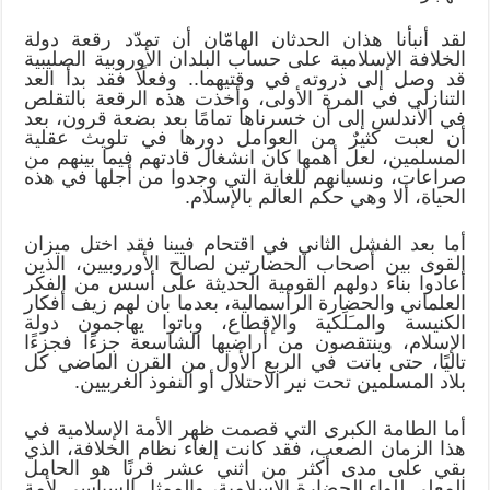
لقد أنبأنا هذان الحدثان الهامّان أن تمدّد رقعة دولة
الخلافة الإسلامية على حساب البلدان الأوروبية الصليبية
قد وصل إلى ذروته في وقتيهما.. وفعلًا فقد بدأ العد
التنازلي في المرة الأولى، وأخذت هذه الرقعة بالتقلص
في الأندلس إلى أن خسرناها تمامًا بعد بضعة قرون، بعد
أن لعبت كثيرٌ من العوامل دورها في تلويث عقلية
المسلمين، لعل أهمها كان انشغال قادتهم فيما بينهم من
صراعات، ونسيانهم للغاية التي وجدوا من أجلها في هذه
الحياة، ألا وهي حكم العالم بالإسلام.
أما بعد الفشل الثاني في اقتحام فيينا فقد اختل ميزان
القوى بين أصحاب الحضارتين لصالح الأوروبيين، الذين
أعادوا بناء دولهم القومية الحديثة على أسس من الفكر
العلماني والحضارة الرأسمالية، بعدما بان لهم زيف أفكار
الكنيسة والمـَلَكية والإقطاع، وباتوا يهاجمون دولة
الإسلام، وينتقصون من أراضيها الشاسعة جزءًا فجزءًا
تاليًا، حتى باتت في الربع الأول من القرن الماضي كل
بلاد المسلمين تحت نير الاحتلال أو النفوذ الغربيين.
أما الطامة الكبرى التي قصمت ظهر الأمة الإسلامية في
هذا الزمان الصعب، فقد كانت إلغاء نظام الخلافة، الذي
بقي على مدى أكثر من اثني عشر قرنًا هو الحامل
المعلي للواء الحضارة الإسلامية، والممثل السياسي لأمة