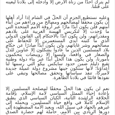
لم يترك أحدًا من زناة الأرض إلا وأدخله إلى بلادنا ليعينه
على قتلنا.
وعليه نستطيع الجزم أن الحلّ في الشام إذا أراد أهلها
أن يكون محققاً لمصالحهم ومصالح من وراءهم من أبناء
أمتهم فلن يكون أبدًا مارًا عبر أروقة الأمم المتحدة التي
ما وُجدت إلا لتكريس الهيمنة الغربية على بلادهم
ومقدراتهم، ولن يكون أبدًا بالاحتكام إلى القانون الدولي
الذي ما كتبته أيدي المستعمرين إلا للحفاظ على
مصالحهم وشر غاياتهم، ولن يكون أبدًا صادرًا عن حكام
بلاد المسلمين الذين ما عادوا يشكلون إلا عناوين للذلّ
والصغار في واقعنا، وليسوا إلا رويبضات يتحكمون
بأمورنا، ولن يكون هذا الحلّ أبدًا عبر بناء دولة وطنية
تقبع ذليلة ضمن حدود سايكس بيكو التي رسمها لنا
أعداؤنا؛ لأنها ستكون حينها مشروع دولة عميلة جديدة
لأميركا، تنفذ سياساتها وتحقق مصالحها وتبقي على
نفوذها قائمًا في بلادنا الطاهرة.
نعم لن يكون هذا الحلّ محققًا لمصلحة المسلمين إلا
بإعادة إحياء الممثل السياسي لأمة الإسلام، بإقامة
الخلافة الراشدة الثانية، الكيان السياسي الذي يطبق
الإسلام كاملًا في واقع حياة المسلمين، ويحمله إلى
غيرهم بالجهاد في سبيل الله، ويعيد الأمة المضطهدة إلى
دورها الريادي بين الأمم، حاملة لهم حضارة الصدق