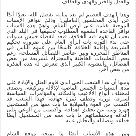
والعدل والخير والهدى والعفاف.
وهذا الهدف العظيم لم يعد مناله، بفضل الله، بعيدًا أبدًا
عن أيدي المخلصين العاملين؛ وذلك لتوافر الأسباب
الموجبة لقيامه على أرض الشام، وأهمّ هذه الأسباب
توافر القاعدة الشعبية المطلوب تحقيقها في البلد الذي
يجب أن تقوم فيه الخلافة، فبعد انقضاء خمس سنوات
على بدء الثورة بات الرأي العام على ضرورة تحكيم
الشريعة وإقامة الخلافة كاسحًا بين عموم الناس في
المناطق المحررة وبين عناصر الفصائل المسلحة، رغم
بعض التطبيقات الخاطئة والمجتزأة للشريعة من بعض
الفصائل، والتشويه الكبير الذي تتعرض له هذه الفكرة
من بعض آخر.
ومنها أن هذا الشعب الحي الذي قاوم القتل والإبادة على
مدى السنوات الخمس الماضية لإذلاله وتركيعه، وتصدى
لمختلف أنواع الألاعيب والمكائد والمؤامرات السياسية
لسرقة ثورته وقطف ثمرة جهاده، فهذا الشعب قد
اكتسب من القوة والصلابة ما بات معها من المستحيل
قهره وثنيه عن تحقيق أهدافه، واكتسب من الوعي على
أعدائه ومخططاتهم ما بات معه من المستحيل أيضًا
خداعه وتضليله والتحايل عليه.
ومن هذه الأسباب أيضًا ما يمنحه موقع الشام