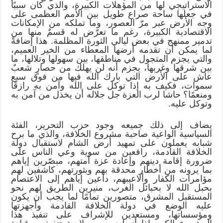
الاستراتيجي لها من المؤهلات الكبيرة، والذي كان سببًا
في جعلها ساحة صراع طويل بين الأمم العظمى على
وجه الأرض عبر مرّ العصور، وما تملكه من الإمكانات
الاقتصادية الكبيرة، رغم ما تعرّض له قسمٌ منها من
تدمير ممنهج في بعض ليالي الثورة المظلمة. هذا إضافةً
لما يمكن أن تقدمه أرضها المعطاء من الخير العميم،
والتي يجزم المتجول في مناطقها، بين سهولها وتلالها، ما
بين شرقها وغربها، يجزم أنه لن يهلك من حصارٍ شعبٌ
عاش على الأرض التي بارك الله فيها من فوق سبع
سموات، فكيف به إذا توكل على الله وآمن به رازقًا
ومنعمًا؟ حاشا لرب العزة جل جلاله أن يخذل من آمن به
وتوكل عليه.
يضاف إلى ذلك جميعه وجود حزب التحرير، الفئة
السياسية الواعية صاحبة مشروع الخلافة، والذي ما برح
شبابه يعملون على تمهيد أرض الشام لاستقبال دولة
الخلافة القادمة، رافعين من سوية وعي الناس على
ضرورة إقامة دينهم وإعادة عزة أمتهم، مبصّرين إياهم
بما يرونه من أخطار محدقة بهم وبثورتهم، كاشفين لهم
مؤامرات الكفار وألاعيبهم، داعين إياهم إلى الاعتصام
بحبل الله لا بحبائل الغرب، منيرين الطريق لهم نحو
المستقبل المشرق، متصورين تمامًا لما يجب أن يكون
عليه الوضع في دولة الخلافة القادمة وأجهزتها
ومؤسساتها، ومستعدين للإشراف على تنفيذ هذا