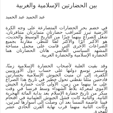
بين الحضارتين الإسلامية والغربية
عبد الحميد عبد الحميد
في خضم بحر الحضارات المتصارعة على وجه الكرة
الأرضية تبرز للمراقب حضارتان متمايزتان متنافرتان،
شغل الصراع بينهما حيزًا من التاريخ الوسيط والحديث،
هو الأكبر أثرًا والأكثر لفتًا للنظر، مقارنةً بجميع
الصراعات الأخرى التي قامت على مجمل مساحة
المشهد السياسي العالمي. هاتان الحضارتان هما
الحضارة الإسلامية والحضارة الغربية.
وقد بقيت الغلبة لأصحاب الحضارة الإسلامية زمنًا،
واستمر توسع دولتها على حساب دول الأوروبيين
الكفرة، إلى أن منيت الجيوش الإسلامية بخسارتين
فادحتين مثلتا نقطتي تحول خطير في تاريخ هذا الصراع
على ما بينهما من زمن، الأولى كانت خسارة الجيش
الأموي لمعركة بلاط الشهداء وسط فرنسا في وقت
مبكر من تاريخ حضارة الإسلام بعد بداية المائة الهجرية
الثانية. والثانية كانت فشل الجيوش العثمانية في اقتحام
فيينا عاصمة النمسا بعد أن وصلت إلى أسوارها لمرتين،
وكانت الثانية منهما قرب نهاية القرن الحادي عشر
للهجرة.