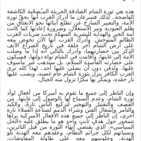
هذه هي ثورة الشام الصادقة الجريئة المـُضحّية الكاشفة
الفاضحة.. لذلك فسرعان ما أدرك الغرب أنها بحقّ ثورة
الأمة، والتعبير الصارخ عن تطلع أبنائها نحو الانعتاق من
ظلم العبودية ونير الاستغلال، وضرورة إعادتها كما كانت
أمة الخير والهداية للبشرية المنهكة تحت ضربات الغرب
الظالم المتوحش. وأدرك الغرب أنها الآن تخوض معه
على أرض الشام آخر حلقة في تاريخ الصراع الآنف
الذكر بين حضارتيهما، وأدرك بالتالي أنه إذا ما وصلت
الأمة إلى غايتها، وأقامت في الشام نواة دولتها، فسيكون
على حضارته الفاسدة السلام، بل ستذهب غير مأسوف
عليها، وتُدفن دون أن يصلي عليها أحد.. لهذا كله نرى
الغرب الكافر ينزل بثورة الشام جام غضبه، ويصب عليها
نار حقده، ويمكر بها مكرًا تزول منه الجبال.
وإن الناظر إلى جميع ما تقوم به أميركا من أفعال لوأد
ثورة الشام، وعدم السماح لها بالوصول إلى غايتها، من
القصف والتقتيل والتهجير لتركيع الناس تارةً، والكيد
والتآمر وإشعال الفتن وشراء الذمم لصناعة العملاء تارة
أخرى، إن الناظر إلى جميع هذه الأفعال الأميركية يراها
تتمحور حول هدفٍ ثابتٍ واحدٍ هو ما يطلق عليه «الحل
السياسي»، الذي يقتضي إنهاء الثورة من قبل الثائرين،
ونسيانهم لكل جرائم النظام، وعقدهم معه الهدنة تلو
الهدنة، وجلوسهم معه على طاولة المفاوضات،