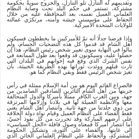
وتقديمهم له التنازل تلو التنازل، والخروج سويةً بحكومة
مشتركة، تستمر في حكم البلد تحت وصاية النظام
العلماني العميل نفسه، بعد المحافظة عليه من خلال
الحفاظ على مؤسستي جيشه وأمنه، مرتكزَي عمالته
للولايات المتحدة الأميركية.
وإذا فرضنا جدلًا أنه تمّ للأميركيين ما يخططون فسيكون
أهل الشام قد قدموا كل هذه التضحيات الجسام، ولم
ينالوا في النهاية سوى تغيير شخص رئيس النظام، هذا إن
حصلوا عليه، وسيكونون قد وقعوا بعد طول الممانعة في
نفس الشرك الذي وقع فيه إخوانهم في البلدان التي
ثارت قبلهم ووئدت ثوراتها بهذه الطريقة الخبيثة، بأن
تغيرَ شخص الرئيس فقط وبقي النظام كما هو.
فالصراع القائم اليوم هو بين أمة الإسلام ممثلة في رأس
حربتها من أهل الشام الثائرين الصادقين الصامدين من
جهة، وبين الغرب الكافر ممثلًا بأميركا والدول المتحالفة
معها والأنظمة العميلة لها في بلادنا وأزلامها المرتزقة
من ذوي جلدتنا من جهة ثانية. وانتصار أهل الشام يعني
فقط القضاء على النظام العميل وقيام نواة دولة الخلافة
على أرضهم المباركة وقد تحررت من كل نفوذ أجنبيّ،
أما انتصار أميركا فمعناه وصول قافلة «الحل السياسي»
إلى غايتها، والقضاء على الثورة، وتشكيل الحكومة
المشتركة، والحفاظ على النظام العلماني الخائن الذي