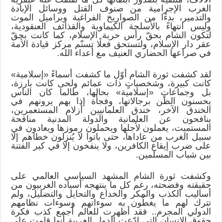
الغرب الإجرامية من صنوف القتل ووسائل الإبادة
والتدمير، بدءًا من الصواريخ الفراغية وبراميل الموت
وليس انتهاءً بالأسلحة الكيماوية والقذائف العنقودية،
لتكون الشام بحقّ رأس حربة الإسلام، كما كانت بحقّ
عقر دار الإسلام، ولتستحق فعلًا تسنّم مركز قيادة الأمة
في صراعها الحضاري العنيف مع أعداء الله.
لقد كشفت ثورة الشام أوّل ما كشفت أسماءً «إسلامية»
كانت كبيرة، وشخصياتٍ ذات عمائم ولحى كانت بارزة،
بل وجماعاتٍ «إسلامية» بحالها، طالما كان الناس
يحسنون الظن برجالاتها، وفجأة إذا بهم يرونهم في
الخندق الآخر، خندق العلمانيين أزلام المستعمرين،
ينافحون عن العلمانية والدولة المدنية منافحة
المستميت، يعملون لأجلها ويحملون رموزها ويعادون في
سبيل الغرب من عاداها، حتى باتوا لا يُنزلون خطاهم إلا
على ضرب إيقاع الكافرين، ولا ينفخون إلا في كير الفتنة
بين شباب المسلمين.
وكشفت ثورة الشام المشهد السياسي العالمي على
حقيقته وفضحته، رغم كل ما ينتهجه أسياده الغربيون من
أساليب الكذب والمكر والخداع والتحايل والتضليل، ولم
تترك لهم ما يغطّون به سوءاتهم وسوءات نظامهم
الدولي المجرم.. فقد أظهرت للعالم أجمع كذب فكرة
حقوق الإنسان التي ادّعت الدول الغربية أنها قامت على