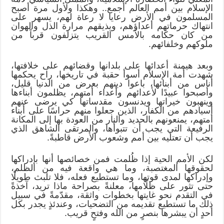
الإسلام بين أمم العالم أجمع.. وهكذا ولأول مرة أصبح
المسلمون في الأرض رعايا لا رعاة لهم، يسهر على
انتهاك حرماتهم أعداؤهم، ويذيقهم مرارة الذل والهوان
من كان حكامه بالأمس القريب يتزلفون قرباً من
ملوكهم وخلفائهم.
وبعد هيمنة أعدائها على بلدانها وقضائهم على خلافتها،
شهدت أمة الإسلام أسوأ حقبة في تاريخها، راح يحكمها
أناس من أبنائها، باعوا دينهم بعرض من الدنيا قليل،
وأصبحوا عبيدًا لأعدائهم وأعداء أمتهم، يظلمون أبناءها
وينهبون خيراتها ويدنسون مقدساتها كي يرضى عنهم
أسيادهم من الكفار، الذين جعلوا منهم حراسًا على أبناء
أمتهم، يمنعونهم بالحديد والنار من العودة بها إلى المكانة
الرفيعة التي يجب أن تتبوأها، والمرتقى الشاهق الذي
يجب أن تعتليه بين أمم وشعوب الأرض قاطبةً.
لكن الأمم الحية إذا ظُلمت فمن خصائصها أنها بإدراكها
لحقوقها المغتصبة، وما هي واقعة فيه من الظلم،
وإدراكها لمدى قوتها، وما تستطيع فعله، فلا تلبث طويلًا
حتى تثور على ظلّامها، معلنةً بصراحة ماذا تريد، آخذةً
في التقدم نحو غايتها بخطوات واثقة، مقدّمةً في سبيل
ذلك ما تستطيع تقديمه من التضحيات، وعندئذٍ يجدر بكل
أحدٍ أن يبشرها بنصرٍ من الله وفتحٍ قريب.