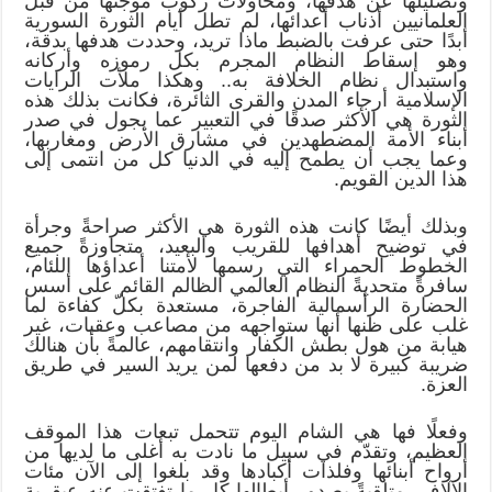
وتضليلها عن هدفها، ومحاولات ركوب موجتها من قبل
العلمانيين أذناب أعدائها، لم تطل أيام الثورة السورية
أبدًا حتى عرفت بالضبط ماذا تريد، وحددت هدفها بدقة،
وهو إسقاط النظام المجرم بكل رموزه وأركانه
واستبدال نظام الخلافة به.. وهكذا ملأت الرايات
الإسلامية أرجاء المدن والقرى الثائرة، فكانت بذلك هذه
الثورة هي الأكثر صدقًا في التعبير عما يجول في صدر
أبناء الأمة المضطهدين في مشارق الأرض ومغاربها،
وعما يجب أن يطمح إليه في الدنيا كل من انتمى إلى
هذا الدين القويم.
وبذلك أيضًا كانت هذه الثورة هي الأكثر صراحةً وجرأة
في توضيح أهدافها للقريب والبعيد، متجاوزةً جميع
الخطوط الحمراء التي رسمها لأمتنا أعداؤها اللئام،
سافرةً متحديةً النظام العالمي الظالم القائم على أسس
الحضارة الرأسمالية الفاجرة، مستعدة بكلّ كفاءة لما
غلب على ظنها أنها ستواجهه من مصاعب وعقبات، غير
هيابة من هول بطش الكفار وانتقامهم، عالمةً بأن هنالك
ضريبة كبيرة لا بد من دفعها لمن يريد السير في طريق
العزة.
وفعلًا فها هي الشام اليوم تتحمل تبعات هذا الموقف
العظيم، وتقدّم في سبيل ما نادت به أغلى ما لديها من
أرواح أبنائها وفلذات أكبادها وقد بلغوا إلى الآن مئات
الآلاف، متلقيةً بصدور أبطالها كل ما تفتقت عنه عبقرية