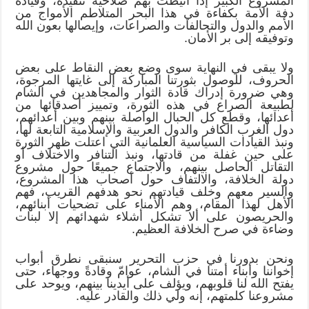
المشروع الكبير إذا أنيطت بهم صلاحية تنفيذه، وقيادة
دفة الأمة بكفاءة في هذا البحر المتلاطم الأمواج من
الأمم والدول والتحالفات والصراعات، وإيصالها بعون الله
وتوفيقه إلى بر الأمان.
ولا يبقى في النهاية سوى وضع بعض النقاط على بعض
الحروف، للوصول بثورتنا المباركة إلى غايتها المرجوة،
وهي ضرورة إدراك قادة الثوار والمجاهدين في الشام
لطبيعة الصراع في هذه الثورة، وتمييز أصدقائها من
أعدائها، وقطع كل الحبال الواصلة بينهم وبين أعدائهم،
دول الغرب الكافر والدول العربية والإسلامية التابعة لها،
ونبذ القيادات السياسية العلمانية التي اعتلت ظهر الثورة
على حين غفلة من قادتها، ونبذ التنافر والاختلاف أو
التقاتل الحاصل بينهم، والاجتماع جميعًا حول مشروع
دولة الخلافة، والالتفاف حول أصحاب هذا المشروع،
والسير معهم وخلف قيادتهم نحو هدفهم القريب، فهم
الأهل لهذا المقام، وهم الأمناء على تضحيات أبنائهم،
والحريصون على ألا تشكل أشلاء شهدائهم إلا لبنات
وضاءة في صرح الخلافة العظيم.
ونحن بدورنا في حزب التحرير سنبقى نطرق أبواب
إخواننا وأبناء أمتنا في الشام، عوامّ وقادةً ووجهاء، حتى
يفتح الله لنا قلوبهم، ويؤلف على أيدينا بينهم، ويوحد على
مشروعنا كلمتهم، إنه ولي ذلك والقادر عليه.