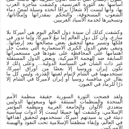
أساسها بعد الثورة الفرنسية، وكشفت متاجرة الغرب
بها، وأنها ليست إلا شعارًا براقًا اتخذه وسيلة لمصّ دماء
الشعوب المسحوقة، والتحكم بمقدراتها وإمكاناتها،
وتسخيرها لخدمة الأسياد الغربيين.
وكشفت كذلك أن سيدة دول العالم اليوم هي أميركا بلا
منازع، وأن كل دول العالم إما تبعٌ لأميركا، وإما تدور في
فلكها وتسير معها لتحقيق بعض مصالحها بعد إرضائها..
وتبقى بعض الدول الكبرى الاستعمارية التي ينصبّ جل
اهتمامها على المحافظة على نفوذها في مستعمراتها
السابقة ضد الهجمة الأميركية، وبعض الدول المستقلة
غير ذات الشأن في السياسة الدولية… وعلى ذلك لا
تكون إيران وروسيا إلا بعضًا من أوراق أميركا،
تستخدمهما في الشام لإتمام لعبتها القذرة، وليس كل ما
يقال عن منافسة روسيا أو إيران لأميركا في الشام إلا
ذرًا للرماد في العيون.
ولقد فضحت الثورة السورية حقيقة منظمة الأمم
المتحدة والمنظمات المنبثقة عنها ومبعوثيها الدوليين
متعددي الألوان والجامعة العربية ومنظمة المؤتمر
الإسلامي، وكشفت أنها جميعًا ليست إلا أدوات سياسية
دنيئة في يد سيدتهم أميركا، تستخدمهم لتحقيق أهدافها
في العالم، وإبقاء منطقتنا الإسلامية تحت النفوذ والهيمنة
الأميركيين.