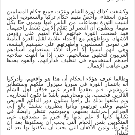
وكشفت كذلك ثورة الشام وعرّت جميع حكام المسلمين
بدون استثناء، وأخصّ منهم حكام تركيا والسعودية الذين
ابتليت الثورة بجماعات من الناس فيها يهيمون حبًا بكل
منهما، ويظنون أن النصر لن يَقدُم إلا من بَسْط راحتيهما..
فقد فضحت الثورة خيانتهم لأبناء أمتهم على رؤوس
الأشهاد، وتواطؤهم مع الأعداء علانية لقتل العزة النامية
في نفوس المسلمين، وأظهرتهم على حقيقتهم البشعة،
وهي أنهم ليسوا إلا أُجراء أذلّاء يستعملهم أسيادهم
الغربيون لتحقيق مصالحهم، حتى إذا ما انتهت صلاحية
أحدهم استخدموه في تنظيف قذاراتهم، وألقوه بعدها
في غياهب الإهمال.
وطالما عرف هؤلاء الحكام أن هذا هو واقعهم، وأدركوا
أنه بانتصار الثورة في سوريا سيزول ملكهم وستتطاير
عروشهم، فلم يعقدوا العزم على خذلان أهل الشام
الثائرين فحسب، بل ومحاربتهم بأشدّ ما تكون المحاربة..
ولم يكتفوا بذلك بل راحوا يمثلون دور الداعم الحريص
عليهم وعلى ثورتهم، وباتوا ينظرون بتشفًّ بالغٍ إلى
الجرائم المرتكبة بحقّهم، وجيوشهم تنتظر رابضةً في
ثكناتها كأنها لا علم لديها ولا خبر، ثمّ يتصدقون على
المنكوبين بثمن الخيام التي يجب أن يسكنوها بعد أن
يُهجّروا، وثمن الأكفان التي يجب أن يتكفنوا بها بعد أن
يُقتلوا.