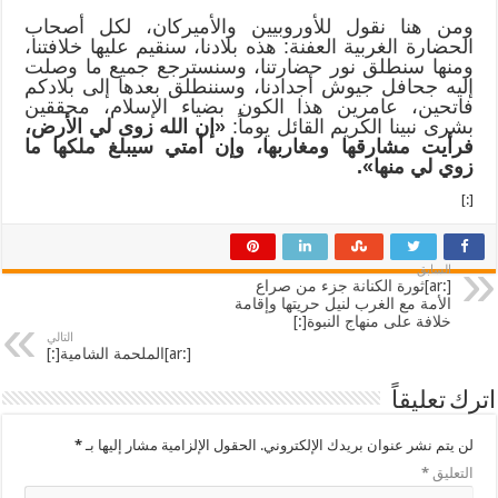
ومن هنا نقول للأوروبيين والأميركان، لكل أصحاب
الحضارة الغربية العفنة: هذه بلادنا، سنقيم عليها خلافتنا،
ومنها سنطلق نور حضارتنا، وسنسترجع جميع ما وصلت
إليه جحافل جيوش أجدادنا، وسننطلق بعدها إلى بلادكم
فاتحين، عامرين هذا الكون بضياء الإسلام، محققين
بشرى نبينا الكريم القائل يوماً:
«إن الله زوى لي الأرض،
فرأيت مشارقها ومغاربها، وإن أمتي سيبلغ ملكها ما
زوي لي منها».
[:]
السابق
[:ar]ثورة الكنانة جزء من صراع
الأمة مع الغرب لنيل حريتها وإقامة
خلافة على منهاج النبوة[:]
التالي
[:ar]الملحمة الشامية[:]
اترك تعليقاً
لن يتم نشر عنوان بريدك الإلكتروني.
الحقول الإلزامية مشار إليها بـ
*
التعليق
*