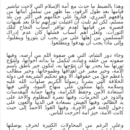
وهذا بالضبط ما حدث مع أمة الإسلام التي لاحت تباشير
قيامها بعد طول الرقود، بما ظهر من تململ أبنائها من
واقعهم المزري، فثاروا على حكامهم في أكثر من بلد
مسلم، لكن لم تلبث أن اغتيلت ثوراتهم تباعًا بعد هُنيهات
قصيرة من قيامها لعدم توافر أسباب النجاح لتلك
الثورات، ولعل أهم أسباب فشلها كان عدم إدراك
المسلمين من أهلها على من يجب أن يثوروا وينقلبوا،
وإلى ماذا يجب أن يهدفوا ويتطلعوا.
وجاء دور الشام، التي هي صفوة الله من أرضه، وفيها
صفوته من خلقه وعباده، لتكمل ما بدأته أخواتها، ولتتوّج
ثورتها بما يجدر بها أن تتوّجها به، لتكون خير ناطق باسم
الأمة، وخير معبر عن أهدافها وطموحاتها، وخير مطالب
بأعظم حقّ من حقوقها، ألا وهو تحكيم الشريعة في دولة
الخلافة التي بشرنا رسولنا الكريم صلوات الله عليه
وسلامه بأنها ستكون على منهاج النبوة، والتي فيها
استعادة الأمن وحفظ الكرامة، وفيها حماية المقدسات
والذود عن الحرمات، وفيها نصرة المظلوم والأخذ على
يد الظالم، وفيها العيش بسعادة في الدنيا والعون على
دخول الجنة في الآخرة، وفيها العَودُ الأحمدُ إلى حيث
كانت الأمة، خيرَ أمة أخرجت للناس.
وعلى الرغم من المحاولات الكثيرة لحرف بوصلتها