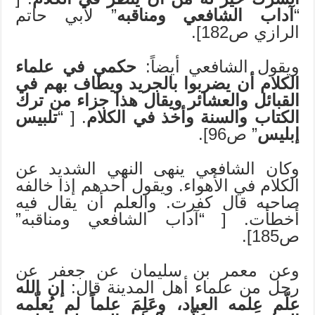
“
آداب الشافعي ومناقبه
” لأبي حاتم
الرازي ص182].
ويقول الشافعي أيضاً:
حكمي في علماء
الكلام أن يضربوا بالجريد ويطاف بهم في
القبائل والعشائر ويقال هذا جزاء من ترك
الكتاب والسنة وأخذ في الكلام
. [ “
تلبيس
إبليس
” ص96].
وكان الشافعي ينهى النهي الشديد عن
الكلام في الأهواء. ويقول أحدهم إذا خالفه
صاحبه قال كفرت. والعلم أن يقال فيه
أخطأت. [ “آداب الشافعي ومناقبه”
ص185].
وعن معمر بن سليمان عن جعفر عن
رجل من علماء أهل المدينة قال:
إن الله
علّم عِلمه العباد، وعَلِمَ علماً لم يُعلّمه