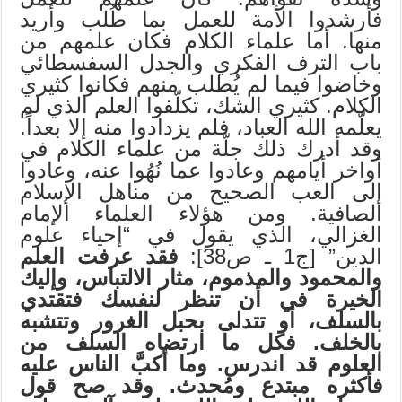
فأرشدوا الأمة للعمل بما طُلب وأريد
منها. أما علماء الكلام فكان علمهم من
باب الترف الفكري والجدل السفسطائي
وخاضوا فيما لم يُطلب منهم فكانوا كثيري
الكلام. كثيري الشك، تكلّفوا العلم الذي لم
يعلّمه الله العباد، فلم يزدادوا منه إلا بعداً.
وقد أدرك ذلك جلّة من علماء الكلام في
أواخر أيامهم وعادوا عما نُهُوا عنه، وعادوا
إلى العب الصحيح من مناهل الإسلام
الصافية. ومن هؤلاء العلماء الإمام
الغزالي، الذي يقول في “إحياء علوم
الدين” [ج1 ـ ص38]:
فقد عرفت العلم
والمحمود والمذموم، مثار الالتباس، وإليك
الخيرة في أن تنظر لنفسك فتقتدي
بالسلف، أو تتدلى بحبل الغرور وتتشبه
بالخلف. فكل ما ارتضاه السلف من
العلوم قد اندرس. وما أكبَّ الناس عليه
فأكثره مبتدع ومُحدث. وقد صح قول