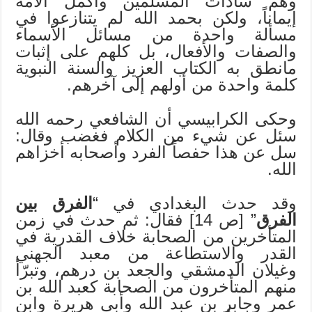
وهم سادات المسلمين وأكمل الأمة
إيماناً، ولكن بحمد الله لم يتنازعوا في
مسألة واحدة من مسائل الأسماء
والصفات والأفعال، بل كلهم على إثبات
مانطق به الكتاب العزيز والسنة النبوية
كلمة واحدة من أولهم إلى آخرهم.
وحكى الكرابيسي أن الشافعي رحمه الله
سئل عن شيء من الكلام فغضب وقال:
سل عن هذا حفصاً الفرد وأصحابه أخزاهم
الله.
وقد حدث البغدادي في “
الفرق بين
الفرق
” [ص 14] فقال: ثم حدث في زمن
المتأخرين من الصحابة خلاف القدرية في
القدر والاستطاعة من معبد الجهني
وغيلان الدمشقي والجعد بن درهم، وتبرّأ
منهم المتأخرون من الصحابة كعبد الله بن
عمر وجابر بن عبد الله وأبي هريرة وابن