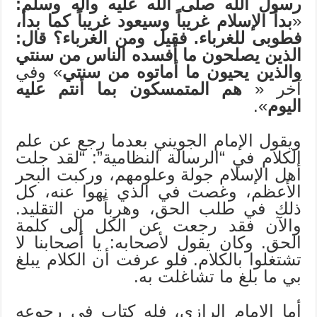
رسول الله صلى الله عليه وآله وسلم:
«
بدأ الإسلام غريباً وسيعود غريباً كما بدأ،
فطوبى للغرباء. فقيل ومن الغرباء؟ قال:
الذين يصلحون ما أفسده الناس من سنتي
والذين يحيون ما أماتوه من سنتي
» وفي
آخر «
هم المتمسكون بما أنتم عليه
اليوم
».
ويقول الإمام الجويني بعدما رجع عن علم
الكلام في “الرسالة النظامية”: “لقد جلت
أهل الإسلام جولة وعلومهم، وركبت البحر
الأعظم، وغصت في الذي نهوا عنه، كل
ذلك في طلب الحق، وهرباً من التقليد.
والآن فقد رجعت عن الكل إلى كلمة
الحق. وكان يقول لأصحابه: يا أصحابنا لا
تشتغلوا بالكلام. فلو عرفت أن الكلام يبلغ
بي ما بلغ ما تشاغلت به.
أما الإمام الرازي، فله كتاب في رجوعه