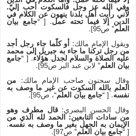
وفي الله عز وجل فالسكوت أحب إليّ.
لأني رأيت أهل بلدنا ينهون عن الكلام في
الدين إلا فيما تحته عمل
. [ “
جامع بيان
العلم
” ص95].
ويقول الإمام مالك:
أو كلّما جاء رجل أجد
من رجل تركنا ما جاء به جبريل إلى محمد
عليه الصلاة والسلام لجدل هؤلاء
. [ “
جامع
بيان العلم
” لابن عبد البر ص95].
وقال سحنون صاحب الإمام مالك:
من
العلم بالله السكوت عن غير ما وصف به
نفسه
. [ “
جامع بيان العلم
“، ص95].
وقال الحسن البصري:
قال مطرف وهو
من سادات التابعين: الحمد لله الذي من
الإيمان به الجهل بغير ما وصف به نفسه
.
[ “
جامع بيان العلم
” ص97].