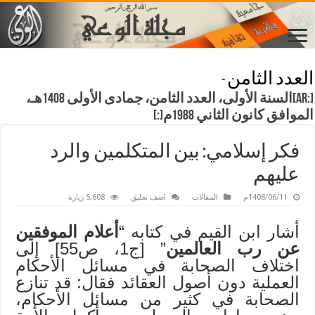
العدد الثامن
-
[:ar]السنة الأولى، العدد الثامن، جمادى الأولى 1408هـ،
الموافق كانون الثاني 1988م[:]
فكر إسلامي: بين المتكلمين والرد
عليهم
1408/06/11م
المقالات
اضف تعليق
5,608 زيارة
أشار ابن القيم في كتابه “
أعلام الموفقين
عن رب العالمين
” [ج1، ص55] إلى
اختلاف الصحابة في مسائل الأحكام
العملية دون أصول العقائد فقال: قد تنازع
الصحابة في كثير من مسائل الأحكام،