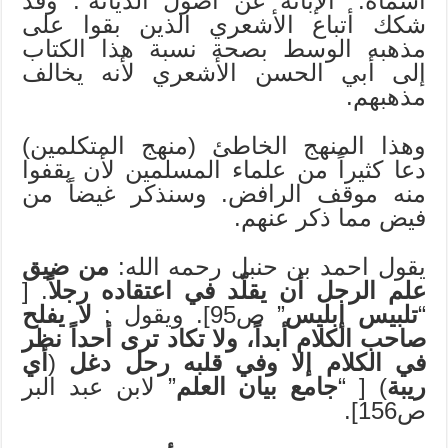
أسماه: “الإبانة عن أصول الديانة”. وقد
شكك أتباع الأشعري الذين بقوا على
مذهبه الوسط بصحة نسبة هذا الكتاب
إلى أبي الحسن الأشعري لأنه يخالف
مذهبهم.
وهذا المنهج الخاطئ (منهج المتكلمين)
دعا كثيراً من علماء المسلمين لأن يقفوا
منه موقف الرافض. وسنذكر غيضاً من
فيض مما ذكر عنهم.
يقول احمد بن حنبل رحمه الله:
من ضيق
علم الرجل أن يقلّد في اعتقاده رجلاً
. [
“
تلبيس إبليس
” ص95]. ويقول :
لا يفلح
صاحب الكلام أبداً، ولا تكاد ترى أحداً نظر
في الكلام إلا وفي قلبه رحل دغل
(
أي
ريبة
) [ “
جامع بيان العلم
” لابن عبد البر
ص156].