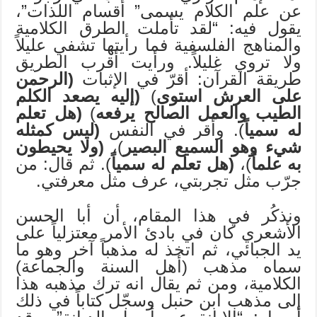
عن علم الكلام يسمى” أقسام اللذات”،
يقول فيه: “لقد تأملت الطرق الكلامية
والمناهج الفلسفية فما رأيتها تشفي عليلاً
ولا تروي غليلاً. ورأيت أقرب الطريق
طريقة القرآن: أقرّ في الإثبات
(الرحمن
على العرش استوى
)
(إليه يصعد الكلم
الطيب والعمل الصالح يرفعه
)
(هل تعلم
له سمياً
). وأقر في النفس
(ليس كمثله
شيء وهو السميع البصير
)،
(ولا يحيطون
به علماً
)،
(هل تعلم له سمياً
). ثم قال: من
جرّب مثل تجربتي، عرف مثل معرفتي.
ونذكُر في هذا المقام، أن أبا الحسن
الأشعري كان في بادئ الأمر معتزلياً على
يد الجبائي، ثم اتخذ له مذهباً آخر وهو ما
سماه مذهب (أهل السنة والجماعة)
الكلامية، ومن ثم يقال انه ترك مذهبه هذا
إلى مذهب ابن حنبل وسجّل كتاباً في ذلك