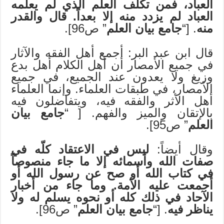
العباد، فمن تكلّف العلم الذي لم يعلمه
العباد لم يزدد منه إلا بعداً. قال والقدر
منه
. [“
جامع بيان العلم
” ص96].
قال ابن عبد البر: أجمع أهل الفقه والآثار
في جميع الأمصار أن أهل الكلام أهل بدع
وزيغ ولا يعدون عند الجميع، في جميع
الأمصار، في طبقات العلماء. وإنما العلماء
أهل الأثر والفقه فيه، ويتفاضلون فيه
بالإتقان والميز والفهم. [ “
جامع بيان
العلم
” ص95].
وقال أيضاً:
ليس في الاعتقاد كلّه في
صفات الله وأسمائه إلا ما جاء منصوصاً
في كتاب الله أو صح عن رسول الله أو
أجمعت عليه الأمة. وما جاء من أخبار
الآحاد في ذلك كله أو نحوه يسلم له ولا
يناظر فيه
. [“
جامع بيان العلم
” ص96].