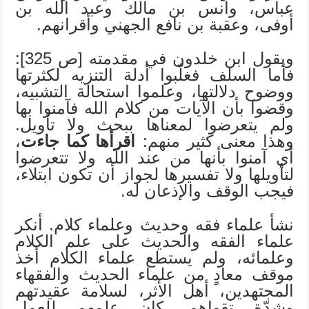
عباس، وأنس بن مالك وعبد الله بن
أوفى، وعقبة بن نافع الجهني وأقرانهم.
ويقول ابن خلدون في مقدمته [ص 325]:
فأما السلف فغلّبوا أدلة التنزيه لكثرتها
ووضوح دلالتها، وعلموا استحالة التشبيه،
وقضوا بأن الآيات من كلام الله فآمنوا بها
ولم يتعرضوا لمعناها ببحث ولا تأويل.
وهذا معنى كثير منهم:
اقرأها كما جاءت
،
أي آمنوا بأنها من عند الله ولا تتعرضوا
لتأويلها ولا تفسيرها لجواز أن تكون ابتلاء،
فيجب الوقف والإذعان له.
نشأ علماء فقه وحديث وعلماء كلام. أنكر
علماء الفقه والحديث على علم الكلام
وعلمائه، ولم يستطع علماء الكلام أخذ
موقف معادٍ من علماء الحديث والفقهاء
المجتهدين، أهل الأثر، لسلامة عقيدتهم
وشدّة تقواهم. كان علمهم للعمل