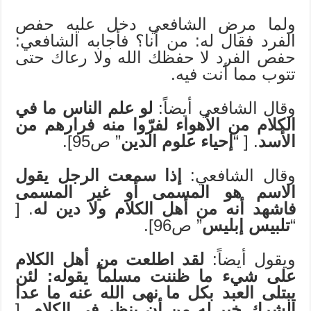
ولما مرض الشافعي دخل عليه حفص
الفرد فقال له: من أنا؟ فأجابه الشافعي:
حفص الفرد لا حفظك الله ولا رعاك حتى
تتوب مما أنت فيه.
وقال الشافعي أيضاً:
لو علم الناس ما في
الكلام من الأهواء لفرّوا منه فرارهم من
الأسد
. [ “
إحياء علوم الدين
” ص95].
وقال الشافعي:
إذا سمعت الرجل يقول
الاسم هو المسمى أو غير المسمى
فاشهد أنه من أهل الكلام ولا دين له
. [
“
تلبيس إبليس
” ص96].
ويقول أيضاً:
لقد اطلعت من أهل الكلام
على شيء ما ظننت مسلماً يقوله: لئن
يبتلى العبد بكل ما نهى الله عنه ما عدا
الشرك خير له من أن ينظر في الكلام
. [