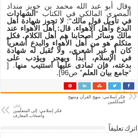
وقال أبو عبد الله محمد بن خويز منداد
المصري المالكي في الكتاب “
الشهادات
في تأويل قول مالك
“:
لا تجوز شهادة أهل
البدع وأهل الأهواء. قال: أهل الأهواء عند
مالك وسائر أصحابنا هم أهل الكلام. فكل
متكلم هو من أهل الأهواء والبدع أشعرياً
كان أو غير أشعري، ولا تُقبل له شهادة
في الإسلام، أبداً ويهجر ويؤدب على
بدعته، فإن تمادى عليها استتيب منها
. [
“
جامع بيان العلم
” ص96].
السابق
فكر إسلامي: منهج القرآن ومنهج
المتكلمين
التالي
فكر إسلامي: إلى المتعلّمين
وأصحاب المعارف
اترك تعليقاً