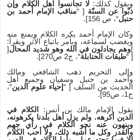
ويقول كذلك:
لا تجانسوا أهل الكلام وإن
ذبّوا عن السنّة
[ “
مناقب الإمام أحمد بن
حنبل
“، ص 156].
وكان الإمام أحمد يكره الكلام ويمنع منه
ويغضب لسماعه، ويأمر باتباع الأثر ويقرأ:
]
وهم يجادلون في الله وهو شديد المحال
[
[ “
طبقات الحنابلة
“، ج2 ص270].
وإلى التحريم ذهب الشافعي ومالك
وأحمد بن حنبل وسفيان وجميع أهل
الحديث من السلف [ “
إحياء علوم الدين
“،
ج1، ص95].
يقول الإمام مالك بن أنس:
الكلام في
الدين أكرهه. ولم يزل أهل بلدنا يكرهونه،
وينهون عنه نحو الكلام في رأي جهم
والقدر وكل ما أشبه ذلك، ولا أحب الكلام
إلا فيما تحته عمل. وأما الكلام في الدين