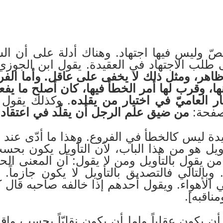
بنصّ وليس فيها اجتهاد. وهناك أدلة على أن ا
ى طلب الاجتهاد في العقيدة. يقول ابن الجوز
 ظاهر، ومثل ذلك لا يخفى على عاقل. وأما الفرو
، وقرب لها أمر الخطأ فيها، كان أصلح ما يفعله 
ر العاميّ في اختيار من يقلده
. وكذلك يقول 
صفحة:
من ضيق علم الرجل أن يقلّد في اعتقاده 
ة ليس كالخطأ في الفروع. وهذا ما أدّى عند ع
أويل هو من هذا الباب، لأن التأويل يكون بحس
 من يقول بالتأويل ومن لا يقول: أن المعنى الحقي
 وبالتالي فالتصديق بالتأويل لا يكون جازماً
 الأهواء. ويقول أحدهم إذا خالفه صاحبه قال 
ناقبه].
ن يكون عقلياً وإما أن يكون نقليّاً بحسب واقع