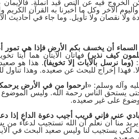
كن الخروج فيه عن النص قيد أنملة. فالإيمان با
اليوم الآخر وكل ما أخبرنا به القرآن الكريم و
ة ولا نقصان ولا تأويل. وما جاء في أحاديث الآ
 السماء أن يخسف بكم الأرض فإذا هي تمور أم
لمون كيف نذير)
فهاتان الآيتان هما آيتا تخو
:
(وما نرسل بالآيات إلا تخويفا)
. هذا هو صعيد
لا. فهذا إخراج للبحث عن صعيده. وهذا تناول 
يه وآله وسلم: «
ارحموا من في الأرض يرحمك
حتى يستحق الناس رحمة الله. وليس الموضوع 
موضوع على غير صعيده.
ادي عني فإني قريب أجيب دعوة الداعِ إذا دعا
 يريد منا أن نعلم أن الله تستجيب لدعاء من 
الله لكي يستجيب لنا وليس صعيد البحث في الآي
ن صعيده.