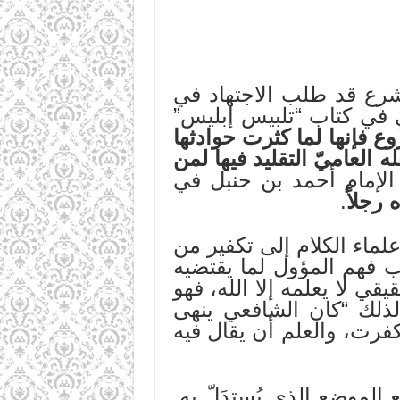
لشرع قد طلب الاجتهاد في
ي في كتاب “تلبيس إبليس”
ع فإنها لما كثرت حوادثها
العاميّ التقليد فيها لمن
الإمام أحمد بن حنبل في
رجلاً
.
لماء الكلام إلى تكفير من
ب فهم المؤول لما يقتضيه
قي لا يعلمه إلا الله، فهو
. لذلك “كان الشافعي ينهى
كفرت، والعلم أن يقال فيه
 الموضع الذي يُستدَلّ به.