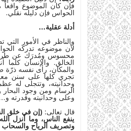
فإن كان الموضوع واقعاً م
الحواس فإن دليله نقلي.
أدلة عقلية…
والناظر في الأمور التي تطل
لأن موضوعه تدركه الحوا
محسوس ومُدرَك عن طريق 
الخالق. والإنسان كلما أ
والمكان، رأى نفسه ذرّة صغي
تجري كلها على سنن معينة
وحدانيته، وتتجلى له عظم
الرسام ومن وجود البحار وا
وعلى وحدانيته وقدرته و…
قال تعالى:
(إن في خلق الس
ينفع الناس، وما أنزل الل
وتصريف الرياح والسحاب ا