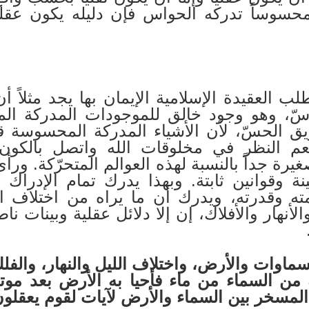
حسوساً تدركه الحواس فإن دليله يكون عقليا
ب العقيدة الإسلامية الإيمان بها يجد مثلاً أن 
سّ، وهو وجود خالق للموجودات المدركة الم
الحسّ، لأن الأشياء المدركة المحسوسة قد 
نعم النظر في مخلوقات الله واتصل بالكون
رة جداً بالنسبة لهذه العوالم المتحرّكة. ورأى
 وقوانين ثابتة. وبهذا يدرك تمام الإدراك 
ته وقدرته، ويدرك أن ما يراه من اختلاف ا
لأنهار والأفلاك، إن إلا دلائل عقلية وبينات نا
ماوات والأرض، واختلاف الليل والنهار، والفل
ه من السماء من ماء فأحيا به الأرض بعد موت
لمسخر بين السماء والأرض لآيات لقوم يعقلون