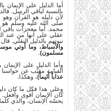
أما الدليل على الإيمان ب
بالنسبة لباقي الرسل. فالد
لأن دليله هو القرآن وهو 
صلى الله عليه وسلم هو ال
محمد. أما معجزات باقي ال
عقلي على أنها من عند الل
نبوتهم بالدليل النقلي. قال 
والأسباط، وما أوتي موسى
مسلمون)
.
وأما الدليل على الإيمان ب
القيامة مغيّب عن حواسنا ل
عذاباً أليماً)
، وهكذا.
وعلى هذا فكل ما كان دليله
كان الإيمان أقوى وأفعل. 
يحسّه الإنسان، والذي كلما