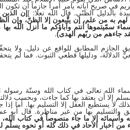
يم في صريح آياته يأمر أمراً جازماً أن تكون ال
ة بالدليل الظنّي. قال الله تعلا: ]
إن الذين ل
لهم به من علم، إن يتَّبعون إلا الظنّ، وإن الظن
ماء سمّيتموها أنتم وآباؤكم ما أنزل الله بها 
قد جاءهم من ربّهم الهدى)
.
ق الجازم المطابق للواقع عن دليل. ولا يتحقّ
َ الدلالة، ودليلها قطعي الثبوت. فما لم يتحق
سماء الله تعالى في كتاب الله وسنّة رسوله
لمسلم إلا أن يعتقد بها كما جاءت، وبحسب دلا
ذلك لا يستطيع العقل إلا التسليم بها. أما إذا جاء
 والتسليم بها من غير مناظرة. قال أبو عمر
له وأسمائه إلا ما جاء منصوصاً في كتاب الله،
 من أخبار الآحاد في ذلك كله أو نحوه يسلّم له 