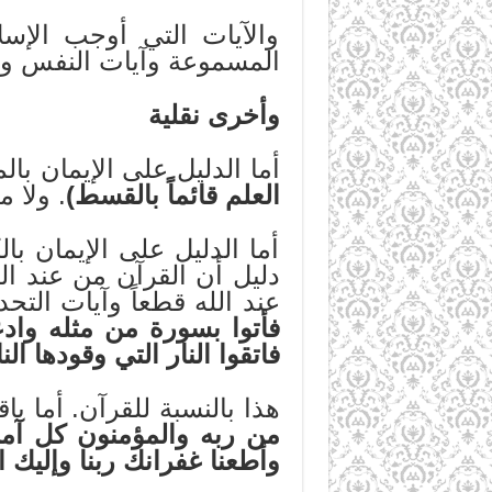
والآيات التي أوجب الإسلا
المسموعة وآيات النفس وال
وأخرى نقلية
أما الدليل على الإيمان بال
العلم قائماً بالقسط)
. ولا 
أما الدليل على الإيمان با
دليل أن القرآن من عند الل
عند الله قطعاً وآيات الت
فأتوا بسورة من مثله وادع
فاتقوا النار التي وقودها ا
هذا بالنسبة للقرآن. أما با
من ربه والمؤمنون كل آمن 
وأطعنا غفرانك ربنا وإليك 