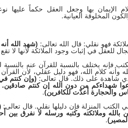
م الإيمان بها وجعل العقل حكماً عليها نوع
كون المخلوقة العيانية.
ملائكة فهو نقلي: قال الله تعالى:
(شهد الله أنه ل
مجال للعقل في إثبات وجود الملائكة لأنها لا ت
لكتب فإنه يختلف بالنسبة للقرآن عنه بالنسبة ل
ه وأنه كلام الله، فهو دليل عقلي، لأن القرآ
حدي شاهدة على ذلك. قال تعالى:
(وإن كنتم في 
وا شهداءكم من دون الله إن كنتم صادقين. ف
لناس والحجارة أعدّت للكافرين)
.
قي الكتب المنزلة فإن دليلها نقلي. قال تعالى:
(
بالله وملائكته وكتبه ورسله لا نفرق بين أ
المصير)
.