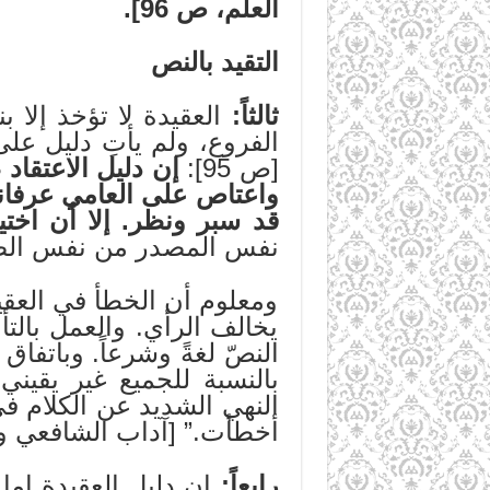
العلم، ص 96].
التقيد بالنص
ثالثاً:
العقيدة لا تؤخذ إلا 
الفروع، ولم يأتِ دليل عل
[ص 95]:
إن دليل الاعتقاد
واعتاص على العامي عرفانها
قد سبر ونظر. إلا أن اختيا
نفس المصدر من نفس ال
ومعلوم أن الخطأ في العقيد
يخالف الرأي. والعمل بالت
النصّ لغةً وشرعاً. وباتفاق
بالنسبة للجميع غير يقيني.
النهي الشديد عن الكلام في
أخطأت.” [آداب الشافعي وم
رابعاً:
إن دليل العقيدة إما أ