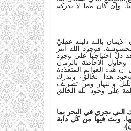
ً. وإن كان مما لا تدركه
الإيمان بالله دليله عقليّ
حسوسة. فوجود الله أمر
دلّ احتياجها على وجود
 وحاول الإحاطة بالزمان
 أن هذه العوالم المتعدّدة
وجود هذا الخالق، ويدرك
لليل والنهار ومن تصريف
طقة على وجود الله الخالق
ك التي تجري في البحر بما
ها، وبث فيها من كل دابة
)
.