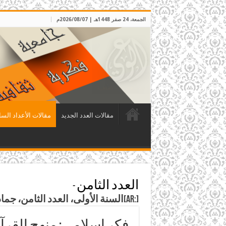
الجمعة، 24 صفر 1448هـ | 2026/08/07م
مقالات العدد الجديد
مقالات الأعداد السا
العدد الثامن
-
[:ar]السنة الأولى، العدد الثامن، جمادى الأولى 1408هـ، الموافق كانون الثاني 1988م[:]
فكر إسلامي: منهج القرآ