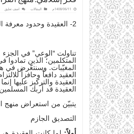
1408/06/11م
المقالات
اضف تعليق
2- العقيدة وحدود معرفة الله
تناولت “الوعي” في الجزء 
المتكلمين؛ الذين تمادوا ف
المغيّبات. وسنتعّرض في ه
العقيد دافعاً وحافزاً للالت
العقيدة والتركيز عليها إنم
العقيدة قد أربك المسلمين
يتبيّن من استعراض منهج ا
التصديق الجازم
أولاً:
لما كانت العقيدة هي 