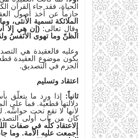
الحياة، فقد جاء القرآن الكر
جازماً عن أخذ أصول العقيد
الملائكة تسمية الأنثى، وما 
وقال تعالى:
(إن هي إلا أس
الظنّ وما تهوى الأنَفسُ ول
وعليه فالعقيدة هي التصدي
يكون موضوع العقيدة قطعيّ
الجزم في التصديق.
اعتقاد وتسليم
ثانياً:
إذا ورد ما يتعلّق بأ
دلالتها قطعيّة. فما على ا
لأنها لا تقع تحت حواسِّه. ل
كان من باب أولى التصديق
الاعتقاد كلِّه في صفات ال
أجمعت عليه الأمة. وما جاء