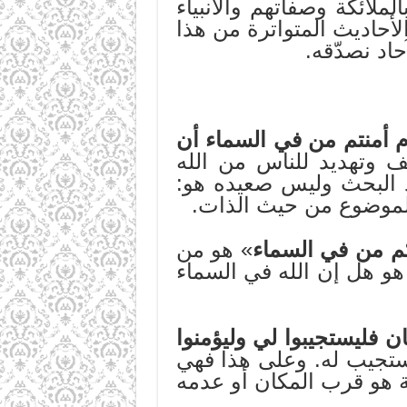
لملائكة وصفاتهم والأنبياء
الأحاديث المتواترة من هذا
حاد نصدّقه.
 أمنتم من في السماء أن
يف وتهديد للناس من الله
 البحث وليس صعيده هو:
للموضوع من حيث الذات.
م من في السماء
» هو من
هو هل إن الله في السماء
ن فليستجيبوا لي وليؤمنوا
يستجيب له. وعلى هذا فهي
ة هو قرب المكان أو عدمه