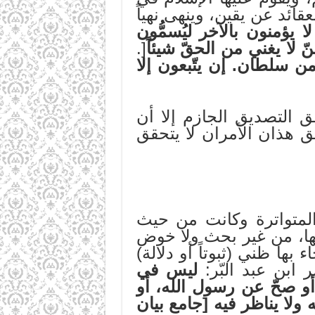
عقائد عن يقين، وينهى نهياً
ا يؤمنون بالآخر ليُسمُّون
ّ لا يغني من الحقّ شيئاً
[.
من سلطان. إن يتّبعون إلا
ق التصديق الجازم إلا أن
ق هذان الأمران لا يتحقق
 المتواترة وكانت من حيث
لتها، من غير بحث ولا خوض
 بها ظني (ثبوتاً أو دلالة)
 ابن عبد البّر:
ليس في
 أو صحّ عن رسول الله، أو
ولا يناظر فيه [جامع بيان