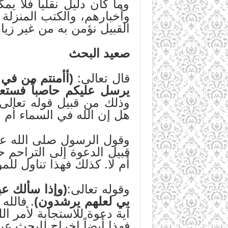
وما كان دليل نقلياً فلا يم
وأخبارهم، والكتب المنزلة و
القبيل نؤمن به من غير زياد
صعيد البحث
قال تعالى:
(أأمنتم من في
يرسل عليكم حاصباً فستع
وذلك من قبيل قوله تعالى
هل إن الله في السماء أم 
وقول الرسول صلى الله عل
قبيل الدعوة إلى التراحم 
أم لا. كذلك فهذا تناول لل
وقوله تعالى:
(وإذا سألك عب
بي لعلهم يرشدون)
. فالله
آية دعوة للاستجابة لأمر 
فهذا أيضاً إخراج للبحث ع