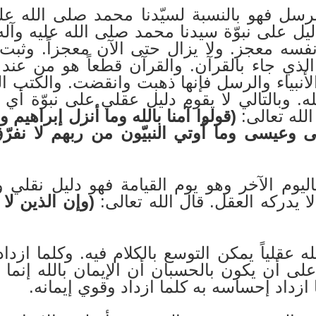
الرسل فهو بالنسبة لسيّدنا محمد صلى الله ع
ليل على نبوّة سيدنا محمد صلى الله عليه وآل
نفسه معجز. ولا يزال حتى الآن معجزاً. وثبت 
ذي جاء بالقرآن. والقرآن قطعاً هو من عند 
أنبياء والرسل فإنها ذهبت وانقضت. والكتب الم
ه. وبالتالي لا يقوم دليل عقلي على نبوّة أي
الله تعالى:
(قولوا آمنا بالله وما أنزل إبراه
 وعيسى وما أوتي النبيّون من ربهم لا نفرّ
اليوم الآخر وهو يوم القيامة فهو دليل نقلي ولي
ا يدركه العقل. قال الله تعالى:
(وإن الذين لا 
 عقلياً يمكن التوسع بالكلام فيه. وكلما ازداد
على أن يكون بالحسبان أن الإيمان بالله إنما
 ازداد إحساسه به كلما ازداد وقوي إيمانه.