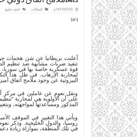
1437/01/02م
المقالات
اضف تعليق
[:ar]
أعلنت بريطانيا عن شن هجمات جوية
تنفيذ ضربات مشابهة ضد تنظيم الد
قوة عسكرية خاصة بها في سوريا، فض
لمحاربة الإرهاب. في ظل هذا التك
البيروتية عن وجود ملامح اتفاق أمي
ونقل نعوم عن عاملين في مركز أ
على أن الأولوية هي لمحاربة “تنظيم
المذكور ومساعدتها لمواجهته، وبتغي
ويأتي هذا التغيير في الموقف الأم
روسيا، والدول الخليجية. وذكر نعوم
في تلك المنطقة، بموازاة زيادة دعم