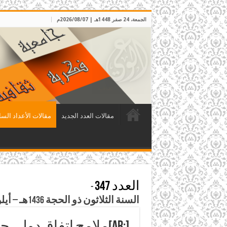
الجمعة، 24 صفر 1448هـ | 2026/08/07م
مقالات العدد الجديد
مقالات الأعداد السا
العدد 347
-
السنة الثلاثون ذو الحجة 1436هـ – أيلول / ت1 2015م
[:ar]ملامح اتفاق دولي حول سوريا[:]