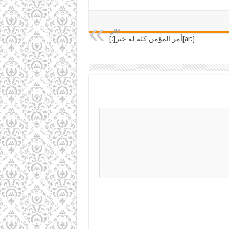
التالي
[:ar]أمر المؤمن كله له خير[:]