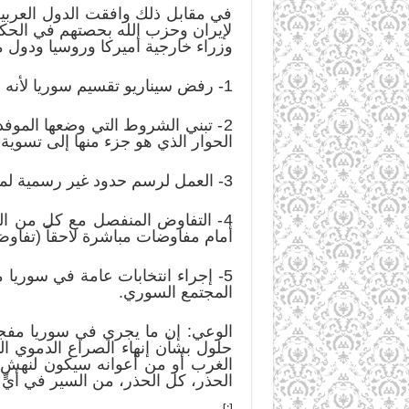
في مقابل ذلك وافقت الدول العربي
لإيران وحزب الله بحصتهم في الحكو
وزراء خارجية أميركا وروسيا ودول م
1- رفض سيناريو تقسيم سوريا لأنه لا يضمن أبداً إنهاء الحرب.
2- تبني الشروط التي وضعها الموف
الحوار الذي هو جزء منها إلى تسوية
3- العمل لرسم حدود غير رسمية لمناطق النفوذ في سوريا (العلويون والأقليات والغالبية المنقسمة منظمات وفصائل).
4- التفاوض المنفصل مع كل من العرب
أمام مفاوضات مباشرة لاحقاً (تفا
5- إجراء انتخابات عامة في سوريا 
المجتمع السوري.
الوعي: إن ما يجري في سوريا مفجع، 
حلول بشأن إنهاء الصراع الدموي الد
الغرب أو من أعوانه سيكون لنهش ال
الحذر، كل الحذر، من السير في أيٍّ
[:]