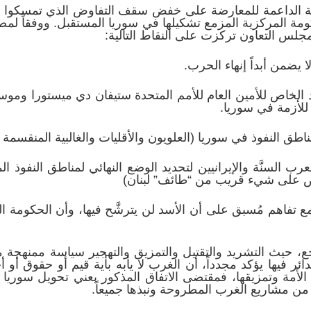
ة الداعمة للمعارضة على خفض سقف التفاوض الذي تمسكوا ب
مة المركزية المزمع تشكيلها في سوريا المستقبل. ووفقاً لمصا
جلس التعاون تركزت على النقاط التالية:
د الخاص للأمين العام للأمم المتحدة ستيفان دي ميستورا وموس
 للأزمة في سوريا.
 السنَّة والإيرانيين لتحديد الوضع النهائي لمناطق النفوذ ال
وض على شيء قريب من “طائف” لبنان)
مع تفاهم مُسبق على أن الأسد لن يترشَّح فيها، وأن الحكومة 
حيث التشريد والتقتيل والتمزيق والتهجير سياسة ممنهجة محلياً
ائر فيها يؤكد مجدداً، أن الغرب لا يأبه بأية قيم أو حقوق أو 
أمة وتمزيقها، فمقتضى الاتفاق المذكور يعني تحويل سوريا 
 من مشاريع الغرب المطروحة ونبذها جميعاً.