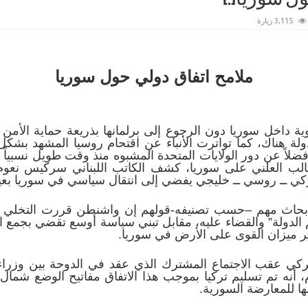
3,115 زيارة
ملامح اتفاق دولي حول سوريا
 داخل سوريا دون الرجوع إلى برلمانها بذريعة حماية الأمن 
ولة هناك، كما تواترت الأنباء عن اقتحام روسيا المشهد بش
لاً عن دور الولايات المتحدة المشبوه منذ وقت طويل نسبياً 
الب العلني على سوريا، كشف الكاتب اللبناني سركيس نعوم
ركي ــ روسي ــ خليجي يفضي إلى انتقال سياسي في سوريا بعيد
بحاث مهم –حسب تصنيفه-قولهم إن واشنطن قررت التخلي عن 
 الدولة” والقضاء عليه، مقابل تبني سياسة أوسع تقضي بجمع ا
ير ميزان القوى على الأرض في سوريا.
يركي عقب الاجتماع المشترك الذي عقد في الدوحة بين وزراء
، أنه تم تسليم تركيا بموجب هذا الاتفاق مفاتيح الوضع شمال
ها للمعارضة السورية.