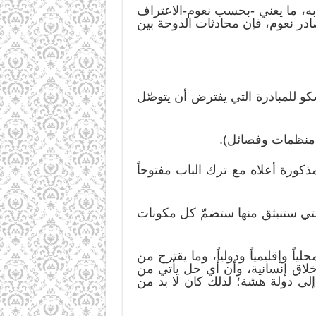
ه، ما يعني -بحسب نعوم-الاعتراف
در نعوم، فإن محادثات الدوحة بين
كو للمبادرة التي يفترض أن يتوصّل
مذكورة أعلاه مع ترك الباب مفتوحاً
التي ستنبثق منها ستضمّ كل مكونات
 وإقليمياً ودولياً، وما يقترح من
أخلاق إنسانية، وأن أي حل يأتي من
إلى دولة هشة؛ لذلك كان لا بد من