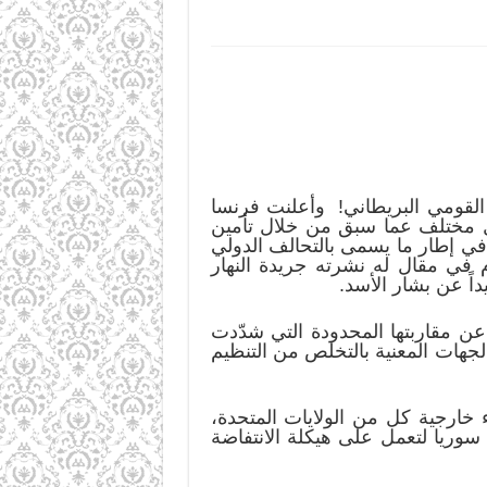
القومي البريطاني! وأعلنت فرنسا
كل مختلف عما سبق من خلال تأمين
في إطار ما يسمى بالتحالف الدولي
 في مقال له نشرته جريدة النهار
اً عن بشار الأسد.
مقاربتها المحدودة التي شدّدت
لجهات المعنية بالتخلص من التنظيم
 خارجية كل من الولايات المتحدة،
 سوريا لتعمل على هيكلة الانتفاضة