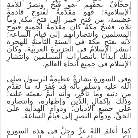
إجحافٌ بحقِّهم -هو فَتْحٌ ونصرٌ للأمةِ
الإسلامية؛ فهو مقدِّمةٌ لفُتوحٍ قادمةٍ
عظيمة، من فتحِ خيبر إلى فتحِ مكة وما
تلاه. ففتحُ مكةَ كان مقدِّمةً لجميعِ فُتوحِ
المسلمين وانتصاراتهم إلى قيامِ الساعة؛
لأنَّه بفتحِ مكة في السنةِ الثامنةِ للهجرة
انتشر الإسلامُ في الجزيرةِ العربية، وكان
ذلك إيذانًا بانتصاراتِ المسلمين وانتشارِ
الإسلام في جميعِ أنحاءِ العالم.
وفي السورةِ بشارةٌ عظيمةٌ للرسول صلى
الله عليه وسلم بأنَّه قد غُفِرَ له ما تقدَّم
من ذنبِه وما تأخَّر، وأنه أتمَّ نعمتَه عليه؛
وذلك بإكمالِ الدِّينِ وإظهارِه، وانتصارِه
على جميعِ الأديان، ودوامِ الهدايةِ على
الحقِّ، ودوامِ النصرِ إلى قيامِ الساعة.
كما أعلمَ اللهُ عزَّ وجلَّ في هذه السورةِ