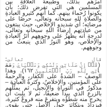
أمرَهم بذلك، وطبيعةُ العلاقةِ بين
المسلمين هي التي تفرض ذلك؛ بأن
يكونوا رُحماءَ بينهم. كما أنهم كثيرو العبادةِ
والصلاةِ للهِ سبحانه وتعالى، حرصًا على
مرضاتِه؛ أي شديدو الإخلاص، حيث يبتغون
من عبادتِهم إرضاءَ اللهِ سبحانه وتعالى،
لدرجةِ أنه يظهرُ على وجوهِهم أثرُ العبادةِ
والإخلاص، وهو النورُ الذي ينبعثُ من
وجوهِهم.
قال تعالى:
(قُلۡ إِنَّ صَلَاتِي وَنُسُكِي وَمَحۡيَايَ وَمَمَ
اتِي لِلَّهِ رَبِّ ٱلۡعَٰلَمِينَ ١٦٢). وهذا
الوصفُ – الشدةُ على الكفار، والرحمةُ
على المؤمنين، والإخلاصُ، وكثرةُ العبادة –
مذكورٌ في التوراةِ والإنجيل، ثم يمثِّلُهم
بالزرعِ الذي يبدأ ضعيفًا، ثم لا يلبث أن
يخرج منه شطؤُه ويتفرعَ منه فروعٌ كثيرة،
فيزدادَ ويتكاثرَ حول الأصل حتى يقوى.