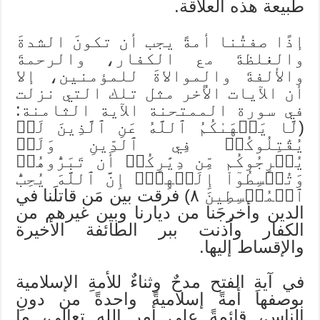
طبيعة هذه العلاقة.
إذًا صفتُنا أمةً يجب أن تكونَ الشدةَ
والغلظةَ مع الكفار، والرحمةَ
والألفةَ والموالاةَ للمؤمنين، إلا
أن الآيات الأُخر مثل تلك التي نزلت
في سورة الممتحنة الآية الثامنة:
(لَّا يَنۡهَىٰكُمُ ٱللَّهُ عَنِ ٱلَّذِينَ لَمۡ
يُقَٰتِلُوكُمۡ فِي ٱلدِّينِ وَلَمۡ
يُخۡرِجُوكُم مِّن دِيَٰرِكُمۡ أَن تَبَرُّوهُمۡ
وَتُقۡسِطُوٓاْ إِلَيۡهِمۡۚ إِنَّ ٱللَّهَ يُحِبُّ
ٱلۡمُقۡسِطِينَ ٨) فرقت بين مَن قاتلَنا في
الدين وأخرجَنا من ديارنا وبين غيرهم من
الكفار وأذنت ببر الطائفة الأخيرة
والإقساط إليها.
في آيةِ الفتح مدحٌ وثناءٌ للأمةِ الإسلامية
بوصفها أمةً إسلاميةً واحدةً من دونِ
الناس، قائمةً على أمرِ اللهِ تعالى، ما