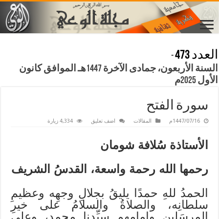
العدد 473
-
السنة الأربعون، جمادى الآخرة 1447هـ الموافق كانون
الأول 2025م
سورة الفتح
1447/07/16م
المقالات
اضف تعليق
4,334 زيارة
الأستاذة سُلافة شومان
رحمها الله رحمة واسعة، القدسُ الشريف
الحمدُ للهِ حمدًا يليقُ بجلالِ وجهِه وعظيمِ
سلطانِه، والصلاةُ والسلامُ على خيرِ
المرسَلين وإمامِهم سيِّدِنا محمدٍ، وعلى