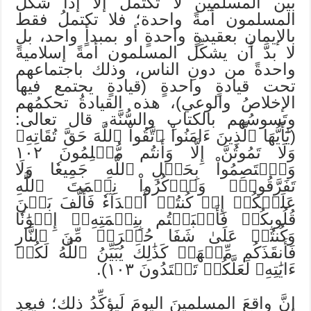
بين المسلمين لا تكتمل إلا إذا شكَّل
المسلمون أمةً واحدة؛ فلا تكتملُ فقط
بالإيمانِ بعقيدةٍ واحدةٍ أو بمبدأٍ واحد، بل
لا بدَّ أن يشكِّل المسلمون أمةً إسلاميةً
واحدةً من دونِ الناس، وذلك باجتماعهم
تحت قيادةٍ واحدةٍ (قيادةٍ يجتمع فيها
الإخلاصُ والوعي)، هذه القيادةُ تحكمُهم
وتَسوسُهم بالكتابِ والسُّنَّة. قال تعالى:
(يَٰٓأَيُّهَا ٱلَّذِينَ ءَامَنُواْ ٱتَّقُواْ ٱللَّهَ حَقَّ تُقَاتِهِۦ
وَلَا تَمُوتُنَّ إِلَّا وَأَنتُم مُّسۡلِمُونَ ١٠٢
وَٱعۡتَصِمُواْ بِحَبۡلِ ٱللَّهِ جَمِيعٗا وَلَا
تَفَرَّقُواْۚ وَٱذۡكُرُواْ نِعۡمَتَ ٱللَّهِ
عَلَيۡكُمۡ إِذۡ كُنتُمۡ أَعۡدَآءٗ فَأَلَّفَ بَيۡنَ
قُلُوبِكُمۡ فَأَصۡبَحۡتُم بِنِعۡمَتِهِۦٓ إِخۡوَٰنٗا
وَكُنتُمۡ عَلَىٰ شَفَا حُفۡرَةٖ مِّنَ ٱلنَّارِ
فَأَنقَذَكُم مِّنۡهَاۗ كَذَٰلِكَ يُبَيِّنُ ٱللَّهُ لَكُمۡ
ءَايَٰتِهِۦ لَعَلَّكُمۡ تَهۡتَدُونَ ١٠٣).
إنَّ واقعَ المسلمينَ اليومَ لَيؤكِّدُ ذلك؛ فبعد