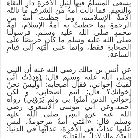
يسعى المسلمُ فيها لنَيلِ الآخرةِ دارِ البقاءِ
والنعيم. فما نالت أمةٌ من الشرفِ ما نالتْه
الأمةُ الإسلامية، وما حظيت أمةٌ من
الرحمةِ بما حظيتْ به أمةُ الإسلام، أمةُ
محمدٍ صلى الله عليه وسلم. فرسولُنا
صلى الله عليه وسلم ما كان حريصًا على
الصحابةِ فقط، وإنما على أمَّتِه إلى قيامِ
الساعة.
عن أنس بن مالك رضي الله عنه أن النبي
صلى الله عليه وسلم قال: (وَدِدْتُ أنِّي
لَقيتُ إخواني، فقال أصحابه: أوليسَ نحنُ
إخوانك؟ قال: أنتم أصحابي، و لكن
إخواني الذين آمنُوا بي ولم يَرَوْنِي) رواه
أحمد.وعن أبي موسى الأشعري رضي
الله عنه عن النبي صلى الله عليه
وسلم قال: «أُمَّتي أمةٌ مرحومةٌ، ليس
عليها عذابٌ في الآخرة، عذابُها في الدنيا:
الفِتَنُ والزلازلُ والقتلُ».