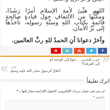
اللهم هيِّئ لأمةِ الإسلام أمرًا رَشَدًا،
ومكِّنْها من الالتفافِ حولَ قيادةٍ صالحةٍ
قائمةٍ بكتابِ اللهِ وسنَّةِ رسولِه، تأخذُها
إلى بَرِّ الأمان.
وآخرُ دعوانا أنِ الحمدُ للهِ ربِّ العالمين.
السابق
حزب التحرير… دعوةٌ إلى الوحدة أم
إلى الفرقة؟!
التالي
أخلاقُ الرسول صلى الله عليه وسلم
اترك تعليقاً
لن يتم نشر عنوان بريدك الإلكتروني.
الحقول الإلزامية مشار إليها بـ
*
التعليق
*