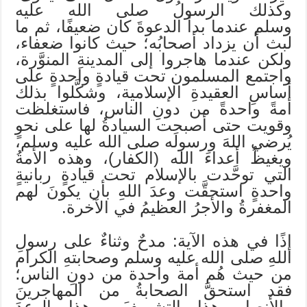
وكذلك الرسولُ صلى الله عليه
وسلم عندما بدأ الدعوةَ كان ضعيفًا، ثم ما
لبث أن يزداد أصحابُه؛ حيث كانوا ضعفاء،
ولكن عندما هاجروا إلى المدينةِ المنوَّرة،
واجتمع المسلمون تحت قيادةٍ واحدةٍ على
أساسِ العقيدةِ الإسلامية، وشكَّلوا بذلك
أمةً واحدةً من دونِ الناس، فاستغلظت
وقويت حتى أصبحت السيادةُ لها على نحوٍ
يُرضي اللهَ ورسولَه صلى الله عليه وسلم،
ويغيظُ أعداءَ الله (الكفار)، وهذه الأمةُ
التي توحَّدت بالإسلام تحت قيادةٍ ربانيةٍ
واحدةٍ استحقَّت وعدَ اللهِ بأن يكونَ لهم
المغفرةُ والأجرُ العظيمُ في الآخرة.
إذًا في هذه الآية: مدحٌ وثناءٌ على رسولِ
اللهِ صلى الله عليه وسلم وصحابتهِ الكرام
من حيث هُم أمة واحدة من دونِ الناس؛
فقد استحقَّ الصحابةُ من المهاجرينَ
والأنصارِ هذا التشريفَ، وهذا الوعدَ