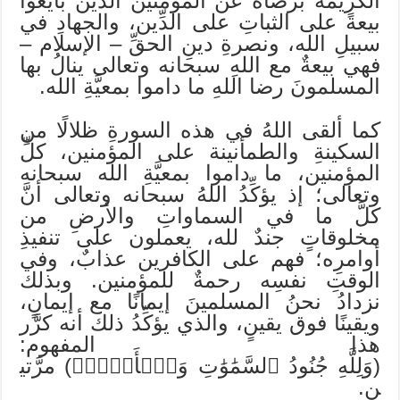
الكريمة برضاهُ عن المؤمنين الذين بايعوا
بيعةً على الثباتِ على الدِّين، والجهادِ في
سبيلِ الله، ونصرةِ دينِ الحقِّ – الإسلام –
فهي بيعةٌ مع اللهِ سبحانه وتعالى ينالُ بها
المسلمونَ رضا اللهِ ما داموا بمعيَّةِ الله.
كما ألقى اللهُ في هذه السورةِ ظلالًا من
السكينةِ والطمأنينة على المؤمنين، كلِّ
المؤمنين، ما داموا بمعيَّةِ الله سبحانه
وتعالى؛ إذ يؤكِّدُ اللهُ سبحانه وتعالى أنَّ
كلَّ ما في السماواتِ والأرضِ من
مخلوقاتٍ جندٌ لله، يعملون على تنفيذِ
أوامرِه؛ فهم على الكافرين عذابٌ، وفي
الوقتِ نفسِه رحمةٌ للمؤمنين. وبذلك
نزدادُ نحنُ المسلمينَ إيمانًا مع إيمانٍ،
ويقينًا فوق يقينٍ، والذي يؤكِّدُ ذلك أنه كرَّر
هذا المفهوم:
(وَلِلَّهِ جُنُودُ ٱلسَّمَٰوَٰتِ وَٱلۡأَرۡضِۚ) مرَّتي
ن.