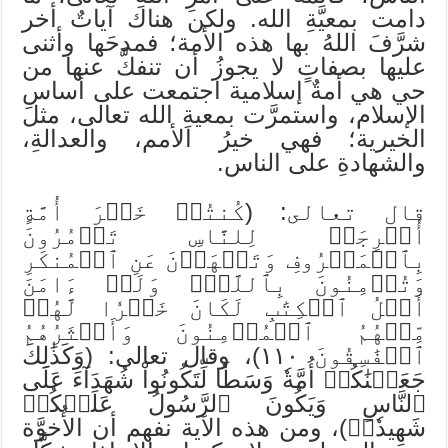
دامت بمعيَّةِ الله. ولكن هناك آياتٌ أخر
شرَّفَ اللهُ بها هذه الأمة؛ فمدحَها وأثنى
عليها بصفاتٍ لا يجوزُ أن تنفكَّ عنها من
حي هي أمةٌ إسلامية اجتمعت على أساسِ
الإسلام، واستمرَّت بمعيةِ الله تعالى، مثل
الخيرية؛ فهي خيرُ الأمم، والعدالةِ،
والشهادةِ على الناس.
قال تعالى: (كُنتُمۡ خَيۡرَ أُمَّةٍ
أُخۡرِجَتۡ لِلنَّاسِ تَأۡمُرُونَ
بِٱلۡمَعۡرُوفِ وَتَنۡهَوۡنَ عَنِ ٱلۡمُنكَرِ
وَتُؤۡمِنُونَ بِٱللَّهِۗ وَلَوۡ ءَامَنَ
أَهۡلُ ٱلۡكِتَٰبِ لَكَانَ خَيۡرٗا لَّهُمۚ
مِّنۡهُمُ ٱلۡمُؤۡمِنُونَ وَأَكۡثَرُهُمُ
ٱلۡفَٰسِقُونَ ١١٠)، وقال تعالى: (وَكَذَٰلِكَ
جَعَلۡنَٰكُمۡ أُمَّةٗ وَسَطٗا لِّتَكُونُواْ شُهَدَآءَ عَلَى
ٱلنَّاسِ وَيَكُونَ ٱلرَّسُولُ عَلَيۡكُمۡ
شَهِيدٗاۗ)، ومن هذه الآية نفهم أن الأُخوَّة