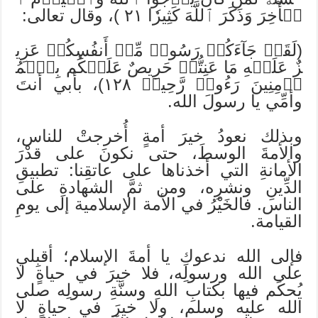
لۡأٓخِرَ وَذَكَرَ ٱللَّهَ كَثِيرٗا ٢١ )، وقال تعالى:
(لَقَدۡ جَآءَكُمۡ رَسُولٞ مِّنۡ أَنفُسِكُمۡ عَزِي
زٌ عَلَيۡهِ مَا عَنِتُّمۡ حَرِيصٌ عَلَيۡكُم بِٱلۡمُ
ؤۡمِنِينَ رَءُوفٞ رَّحِيمٞ ١٢٨)، بأبي أنتَ
وأمِّي يا رسولَ الله.
وبذلك نعودُ خيرَ أمةٍ أُخرجتْ للناس،
والأمةَ الوسطَ، حتى نكونَ على قدْرَ
الأمانةِ التي أخذناها على عاتقِنا: تطبيقِ
الدِّينِ ونشرِه، ومن ثمَّ الشهادةِ على
الناس. فالخَيْرُ في الأمة الإسلامية إلى يومِ
القيامة.
فإلى الله ندعوكِ يا أمةَ الإسلام؛ أقبِلي
على الله ورسولِه، فلا خيرَ في حياةٍ لا
يُحكَم فيها بكتابِ اللهِ وسنَّةِ رسولِه صلى
الله عليه وسلم، ولا خيرَ في حياةٍ لا