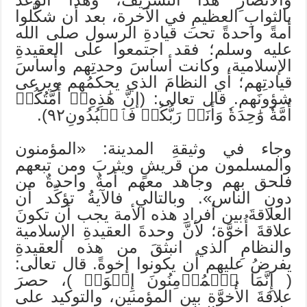
بالثوابِ العظيمِ في الآخرة، بعد أن شكَّلوا
أمةً واحدةً تحت قيادةِ الرسول صلى الله
عليه وسلم؛ فقد اجتمعوا على العقيدةِ
الإسلامية، وكانت أساسَ وحدتِهم وأساسَ
قيادتِهم؛ أي النظامَ الذي يحكمُهم ويرعى
شؤونَهم. قال تعالى: (إنَّ هَٰذِهِۦٓ أُمَّتُكُمۡ
أُمَّةٗ وَٰحِدَةٗ وَأَنَا۠ رَبُّكُمۡ فَٱعۡبُدُونِ٩٢).
وجاء في وثيقةِ المدينة: «المؤمنون
والمسلمون من قريشٍ ويثربَ ومن تبعهم
فلحق بهم وجاهد معهم أمةٌ واحدةٌ من
دونِ الناس». وبالتالي فالآيةُ تؤكِّد أن
العلاقةَ بين أفرادِ هذه الأمة يجب أن تكونَ
علاقةَ أُخوَّة؛ لأنَّ وحدةَ العقيدةِ الإسلامية
والنظامِ الذي انبثقَ من هذه العقيدةِ
يفرضُ عليهم أن يكونوا إخوةً. قال تعالى:
( إِنَّمَا ٱلۡمُؤۡمِنُونَ إِخۡوَةٞ )، حصرَ
علاقةَ الأُخوَّة بين المؤمنين، والتوكيد على