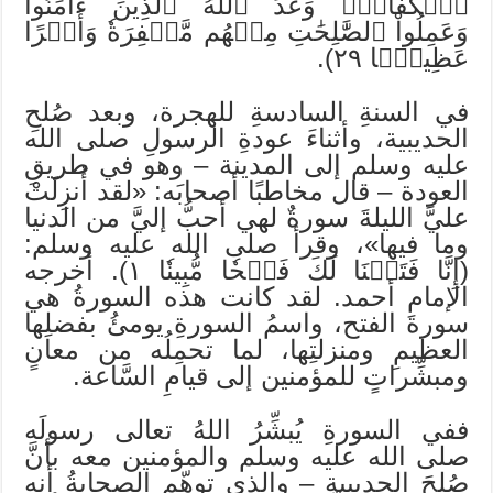
ٱلۡكُفَّارَۗ وَعَدَ ٱللَّهُ ٱلَّذِينَ ءَامَنُواْ
وَعَمِلُواْ ٱلصَّٰلِحَٰتِ مِنۡهُم مَّغۡفِرَةٗ وَأَجۡرًا
عَظِيمَۢا ٢٩).
في السنةِ السادسةِ للهجرة، وبعد صُلحِ
الحديبية، وأثناءَ عودةِ الرسولِ صلى الله
عليه وسلم إلى المدينة – وهو في طريقِ
العودة – قال مخاطبًا أصحابَه: «لقد أُنزِلَتْ
عليَّ الليلةَ سورةٌ لهي أحبُّ إليَّ من الدنيا
وما فيها»، وقرأ صلى الله عليه وسلم:
(إِنَّا فَتَحۡنَا لَكَ فَتۡحٗا مُّبِينٗا ١). أخرجه
الإمام أحمد. لقد كانت هذه السورةُ هي
سورةَ الفتح، واسمُ السورةِ يومئُ بفضلِها
العظيمِ ومنزلتِها، لما تحمِلُه من معانٍ
ومبشِّراتٍ للمؤمنين إلى قيامِ السَّاعة.
ففي السورةِ يُبشِّرُ اللهُ تعالى رسولَه
صلى الله عليه وسلم والمؤمنين معه بأنَّ
صُلحَ الحديبية – والذي توهّم الصحابةُ أنه