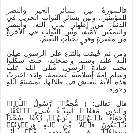
فالسورةُ بين بشائرِ الخيرِ والنصرِ
للمؤمنين، وبين بشائرِ الثوابِ الجزيلِ في
الدنيا؛ من إظهارٍ لدينِ الله، والنصرِ
والتمكينِ لأمَّتِه، وبين الثوابِ في الآخرةِ
من مغفرةٍ وفوزٍ بجناتِ النعيم.
ومن ثم خُتِمَت بالثناءِ على الرسولِ صلى
الله عليه وسلم وأصحابِه، حيث شكَّلوا
تحت قيادةِ الرسول صلى الله عليه
وسلم أمةً إسلاميةً عظيمة، ولقد اخترتُ
هذه الآية لنعيشَ في ظلالِها، بمشيئةِ اللهِ
وحولِه.
قال تعالى: ( مُّحَمَّدٞ رَّسُولُ ٱللَّهِۚ
وَٱلَّذِينَ مَعَهُۥٓ أَشِدَّآءُ عَلَى ٱلۡكُفَّارِ
رُحَمَآءُ بَيۡنَهُمۡۖ تَرَىٰهُمۡ رُكَّعٗا سُجَّدٗا
يَبۡتَغُونَ فَضۡلٗا مِّنَ ٱللَّهِ وَرِضۡوَٰنٗاۖ
سِيمَاهُمۡ فِي وُجُوهِهِم مِّنۡ أَثَرِ