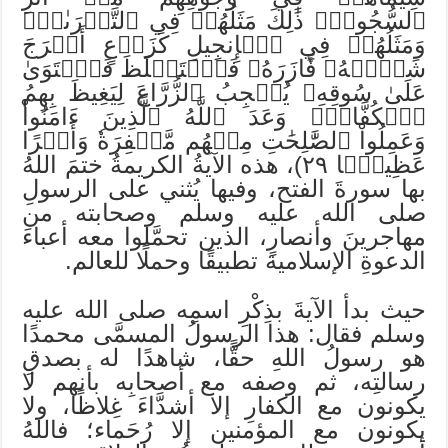
ٱلسُّجُودِۚ ذَٰلِكَ مَثَلُهُمۡ فِي ٱلتَّوۡرَىٰةِۚ
وَمَثَلُهُمۡ فِي ٱلۡإِنجِيلِ كَزَرۡعٍ أَخۡرَجَ
شَطۡ‍َٔهُۥ فَ‍َٔازَرَهُۥ فَٱسۡتَغۡلَظَ فَٱسۡتَوَىٰ
عَلَىٰ سُوقِهِۦ يُعۡجِبُ ٱلزُّرَّاعَ لِيَغِيظَ بِهِمُ
ٱلۡكُفَّارَۗ وَعَدَ ٱللَّهُ ٱلَّذِينَ ءَامَنُواْ
وَعَمِلُواْ ٱلصَّٰلِحَٰتِ مِنۡهُم مَّغۡفِرَةٗ وَأَجۡرًا
عَظِيمَۢا ٢٩)، هذه الآيةُ الكريمةُ ختمَ اللهُ
بها سورةَ الفتح، وفيها يُثني على الرسولِ
صلى الله عليه وسلم وصحابته من
مهاجرينَ وأنصارٍ، الذين تحمَّلوا معه أعباءَ
الدعوةِ الإسلامية تطبيقًا وحملًا للعالم.
حيث بدأ الآيةَ بذِكْرِ اسمِه صلى الله عليه
وسلم فقال: هذا الرسولُ المسمَّى محمدًا
هو رسولُ اللهِ حقًّا، شاهدًا له بصدقِ
رسالتِه، ثم وصفه مع أصحابِه بأنهم لا
يكونون مع الكفارِ إلا أشدَّاءَ غِلاظًا، ولا
يكونون مع المؤمنين إلا رُحَماء؛ فاللهُ