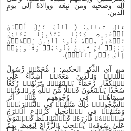
آلِه وصحبِه ومن تبِعَه ووالاهُ إلى يومِ
الدين.
قال تعالى: ( ٱللَّهُ نَزَّلَ أَحۡسَنَ
ٱلۡحَدِيثِ كِتَٰبٗا مُّتَشَٰبِهٗا مَّثَانِيَ
تَقۡشَعِرُّ مِنۡهُ جُلُودُ ٱلَّذِينَ يَخۡشَوۡنَ
رَبَّهُمۡ ثُمَّ تَلِينُ جُلُودُهُمۡ وَقُلُوبُهُمۡ
إِلَىٰ ذِكۡرِ ٱللَّهِۚ).
من آيِ الذِّكرِ الحكيم: ( مُّحَمَّدٞ رَّسُولُ
ٱللَّهِۚ وَٱلَّذِينَ مَعَهُۥٓ أَشِدَّآءُ عَلَى
ٱلۡكُفَّارِ رُحَمَآءُ بَيۡنَهُمۡۖ تَرَىٰهُمۡ رُكَّعٗا
سُجَّدٗا يَبۡتَغُونَ فَضۡلٗا مِّنَ ٱللَّهِ وَرِضۡوَٰنٗاۖ
سِيمَاهُمۡ فِي وُجُوهِهِم مِّنۡ أَثَرِ
ٱلسُّجُودِۚ ذَٰلِكَ مَثَلُهُمۡ فِي ٱلتَّوۡرَىٰةِۚ
وَمَثَلُهُمۡ فِي ٱلۡإِنجِيلِ كَزَرۡعٍ أَخۡرَجَ
شَطۡ‍َٔهُۥ فَ‍َٔازَرَهُۥ فَٱسۡتَغۡلَظَ فَٱسۡتَوَىٰ
عَلَىٰ سُوقِهِۦ يُعۡجِبُ ٱلزُّرَّاعَ لِيَغِيظَ بِهِمُ