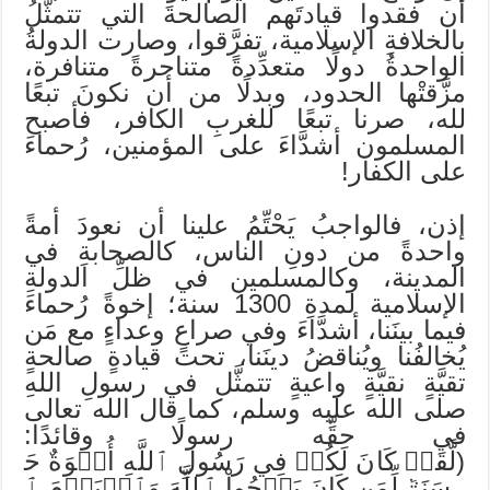
أن فقدوا قيادتَهم الصالحةَ التي تتمثَّلُ
بالخلافةِ الإسلامية، تفرَّقوا، وصارت الدولةُ
الواحدةُ دولًا متعدِّدةً متناحرةً متنافرة،
مزَّقتْها الحدود، وبدلًا من أن نكونَ تبعًا
لله، صرنا تبعًا للغربِ الكافر، فأصبح
المسلمون أشدَّاءَ على المؤمنين، رُحماءَ
على الكفار!
إذن، فالواجبُ يَحْتِّمُ علينا أن نعودَ أمةً
واحدةً من دونِ الناس، كالصحابةِ في
المدينة، وكالمسلمين في ظلِّ الدولةِ
الإسلامية لمدةِ 1300 سنة؛ إخوةً رُحماءَ
فيما بينَنا، أشدَّاءَ وفي صراعٍ وعداءٍ مع مَن
يُخالفُنا ويُناقضُ دينَنا، تحت قيادةٍ صالحةٍ
تقيَّةٍ نقيَّةٍ واعيةٍ تتمثَّل في رسولِ اللهِ
صلى الله عليه وسلم، كما قال الله تعالى
في حقِّه رسولًا وقائدًا:
(لَّقَدۡ كَانَ لَكُمۡ فِي رَسُولِ ٱللَّهِ أُسۡوَةٌ حَ
سَنَةٞ لِّمَن كَانَ يَرۡجُواْ ٱللَّهَ وَٱلۡيَوۡمَ ٱ