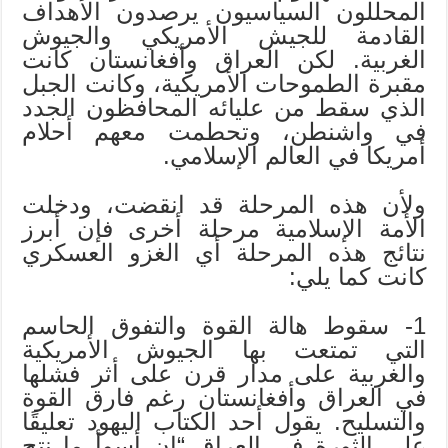
المحللون السياسيون يرصدون الأهداف
القادمة للجيش الأمريكي والجيوش
الغربية. لكن العراق وأفغانستان كانت
مقبرة الطموحات الأمريكية، وكانت الجبل
الذي سقط من عليائه المحافظون الجدد
في واشنطن، وتحطمت معهم أحلام
أمريكا في العالم الإسلامي.
ولأن هذه المرحلة قد انقضت، ودخلت
الأمة الإسلامية مرحلة أخرى فإن أبرز
نتائج هذه المرحلة أي الغزو العسكري
كانت كما يلي:
1- سقوط هالة القوة والتفوق الحاسم
التي تمتعت بها الجيوش الأمريكية
والغربية على مدار قرن على أثر فشلها
في العراق وأفغانستان رغم فارق القوة
والتسليح. يقول أحد الكتاب اليهود تعليقًا
على الثورة في العراق “إن أسوأ ما نتج