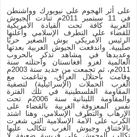
على أثر الهجوم على نيويورك وواشنطن
في 11 سبتمبر 2011م تنادت الجيوش
الغربية كافة تحت القيادة الأمريكية
للقضاء على التطرف الإسلامي وأعلنها
الرئيس الأمريكي بوش الصغير حربًا
صليبية. واندفعت الجيوش الغربية بعدتها
وعديدها في مشاهد تذكر بالحروب
العالمية لغزو أفغانستان واحتلته سنة
2011م، ثم تجمعت من جديد سنة 2003م
وقامت باحتلال العراق، وتناغمت مع
الغرب الحملات (الإسرائيلية) لتصفية
المقاومة الفلسطينية في تلك الفترة
والمقاومة اللبنانية سنة 2006م تحت
نفس المعزوفة الغربية بالقضاء على
الإرهاب والتطرف الإسلامي. وهنا اشتد
الكرب على الأمة الإسلامية التي شعرت
بالاختناق وجيوش الغرب تتكالب عليها
تكالب الوحوش على فريسة ضعيفة لا