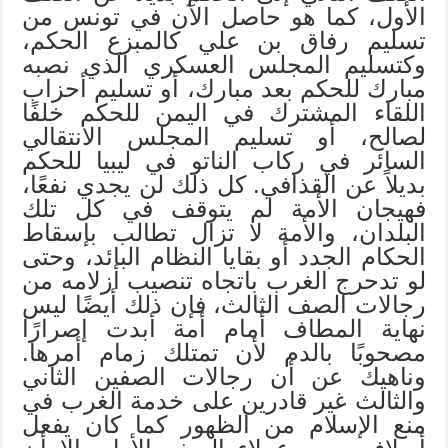
الأول، كما هو حاصل الآن في تونس من
تسليم رفاق بن علي كالمبزع الحكم،
وكتسليم المجلس العسكري الذي نصبه
مبارك للحكم بعد مبارك، أو تسليم أحزاب
اللقاء المشترك في اليمن للحكم خلفًا
لصالح، أو تسليم المجلس الانتقالي
السائر في ركاب الناتو في ليبيا للحكم
بديلاً عن القذافي. كل ذلك لن يجدي نفعًا،
فهيجان الأمة لم يتوقف في كل تلك
البلدان، والأمة لا تزال تطالب بإسقاط
الحكام الجدد أو بقايا النظام البائد، وحتى
لو تدحرج الغرب باتجاه تنصيب أزلامه من
رجالات الصف الثالث، فإن ذلك أيضًا ليس
نهاية المطاف أمام أمة أبدت إصرارًا
مصحوبًا بالدم لأن تمتلك زمام أمرها.
وناهيك عن أن رجالات الصفين الثاني
والثالث غير قادرين على خدمة الغرب في
منع الإسلام من الظهور كما كان يفعل