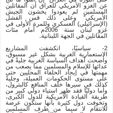
عن الغزو الأمريكي للعراق أن المقاتلين
المسلمين لم يعودوا يخشون الجيش
الأمريكي” وعلى ذلك قس الفشل
(الإسرائيلي) العسكري وللمرة الأولى في
غزو لبنان سنة 2006م أمام مئات
المقاتلين في الجهة اللبنانية.
2- سياسيًا، انكشفت المشاريع
الاستعمارية الغربية بشكل غير مسبوق،
وأضحت أهداف السياسة الغربية جليةً في
عدائها للإسلام والمسلمين مما يصعب من
مهمتها في إيجاد الحلفاء المحليين حتى
على مستوى الحكومات العميلة، وجليةً
كذلك في سيرها خلف المنافع كالبترول،
وأما دوليًا فقد ظهر استياء دولي كبير من
طريقة القيادة الأمريكية للدول الكبرى،
وتخوفت دول كثيرة بأنها ستكون عرضة
للانتقام لا سيما من طرف المسلمين