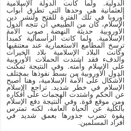
الدولية. ولما كانت الدولة الإسلامية
العثمانية هي وحدها التي تطرق أبواب
أوروبا في تلك الفترة للفتح ولنشر دين
الإسلام، كان من الطبيعي أن تتجه الدول
الأوروبية حديثة النهضة صوب الأمة
الإسلامية. ولما كانت الرأسمالية كمبدأ
ترسخ المطامع الاستعمارية عند معتنقيها
وكانت البلاد الإسلامية بلاد الخيرات
والدفء فقد اشتدت الحملات الأوروبية
على الإسلام وأمته. وفي النتيجة تمكنت
الدول الأوروبية من بسط نفوذها بمختلف
الأشكال على الأمة الإسلامية، وهنا أصبح
الإسلام في خطر شديد. تراجع الإسلام
عن الحكم واشتدت الهجمات على أفكاره
ومن موقع قوة. وفي النتيجة دفع الإسلام
بالكلية عن الحياة العامة، لكنه تمترس
بقوة تضرب جذورها بعمق شديد في
أفراد المسلمين.