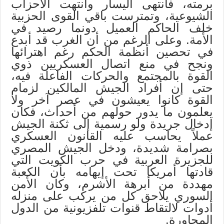
برمته، فانتهى اليسار وانتهت الأحزاب
الشيوعية، وتمترست باقي القوى الحزبية
خلف الحاكم العميل دونما رصيد في
الأمة. وعلى الرغم من أن الغرب قد أبدع
في تحصين أنظمة الحكم رغم اهترائها
ونجح في منع اتصال العسكريين ذوي
القوة بالمجتمع والحركات الفاعلة فيه،
حتى إن أفراد الجيش المالكين لزمام
القوة كانوا يعيشون في عصر آخر ولا
يعلمون ما يدور حولهم من أحداث، فكان
إدخال جريدة ولو رسمية إلى ثكنة الجيش
عملاً يحاسب عليه القانون العسكري
بصرامة شديدة، ودخل الجيش المصري
للجزيرة العربية في حرب الكويت التي
قادتها أمريكا تحت إيهامه بأن الكعبة
مهددة من أبرهة الأشرم، وكان الأمن
السوري يلاحق كل من يركب على منزله
أدوات لالتقاط قنوات تلفزيونية من الدول
المجاورة.