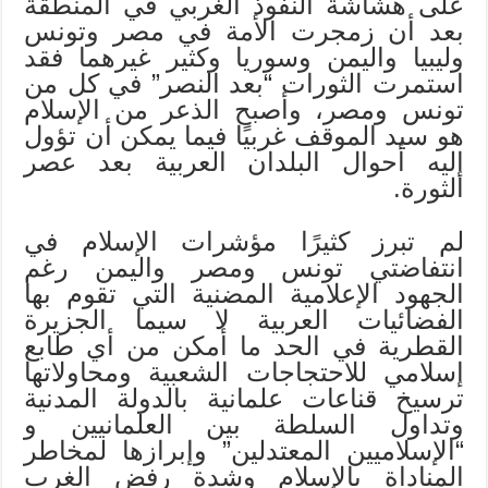
على هشاشة النفوذ الغربي في المنطقة
بعد أن زمجرت الأمة في مصر وتونس
وليبيا واليمن وسوريا وكثير غيرهما فقد
استمرت الثورات “بعد النصر” في كل من
تونس ومصر، وأصبح الذعر من الإسلام
هو سيد الموقف غربيًا فيما يمكن أن تؤول
إليه أحوال البلدان العربية بعد عصر
الثورة.
لم تبرز كثيرًا مؤشرات الإسلام في
انتفاضتي تونس ومصر واليمن رغم
الجهود الإعلامية المضنية التي تقوم بها
الفضائيات العربية لا سيما الجزيرة
القطرية في الحد ما أمكن من أي طابع
إسلامي للاحتجاجات الشعبية ومحاولاتها
ترسيخ قناعات علمانية بالدولة المدنية
وتداول السلطة بين العلمانيين و
“الإسلاميين المعتدلين” وإبرازها لمخاطر
المناداة بالإسلام وشدة رفض الغرب