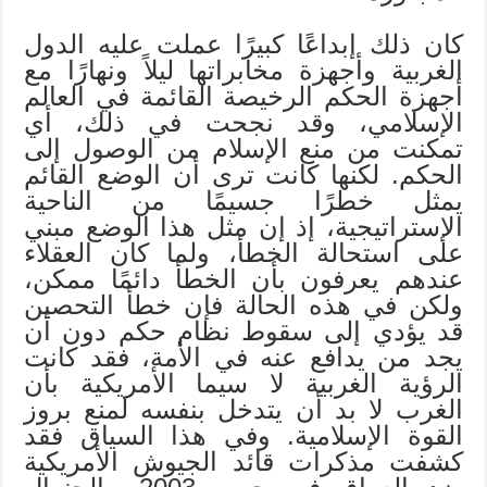
كان ذلك إبداعًا كبيرًا عملت عليه الدول
الغربية وأجهزة مخابراتها ليلاً ونهارًا مع
أجهزة الحكم الرخيصة القائمة في العالم
الإسلامي، وقد نجحت في ذلك، أي
تمكنت من منع الإسلام من الوصول إلى
الحكم. لكنها كانت ترى أن الوضع القائم
يمثل خطرًا جسيمًا من الناحية
الإستراتيجية، إذ إن مثل هذا الوضع مبني
على استحالة الخطأ، ولما كان العقلاء
عندهم يعرفون بأن الخطأ دائمًا ممكن،
ولكن في هذه الحالة فإن خطأ التحصين
قد يؤدي إلى سقوط نظام حكم دون أن
يجد من يدافع عنه في الأمة، فقد كانت
الرؤية الغربية لا سيما الأمريكية بأن
الغرب لا بد أن يتدخل بنفسه لمنع بروز
القوة الإسلامية. وفي هذا السياق فقد
كشفت مذكرات قائد الجيوش الأمريكية