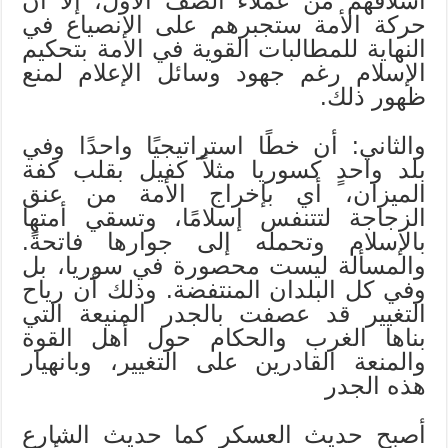
أسلافهم من عملاء الصف الأول، إلا أن
حركة الأمة ستجبرهم على الانصياع في
النهاية للمطالبات القوية في الأمة بتحكيم
الإسلام رغم جهود وسائل الإعلام لمنع
ظهور ذلك.
والثاني: أن خطًا استراتيجيًا واحدًا وفي
بلد واحدٍ كسوريا مثلاً كفيل بقلب كفة
الميزان، أي بإخراج الأمة من عنق
الزجاجة لتتنفس إسلامًا، وتسقي أمتها
بالإسلام وتحمله إلى جوارها فاتحةً.
والمسألة ليست محصورة في سوريا، بل
وفي كل البلدان المنتفضة. وذلك أن رياح
التغيير قد عصفت بالجدر المنيعة التي
بناها الغرب والحكام حول أهل القوة
والمنعة القادرين على التغيير، وبانهيار
هذه الجدر
أصبح حديث العسكر كما حديث الشارع