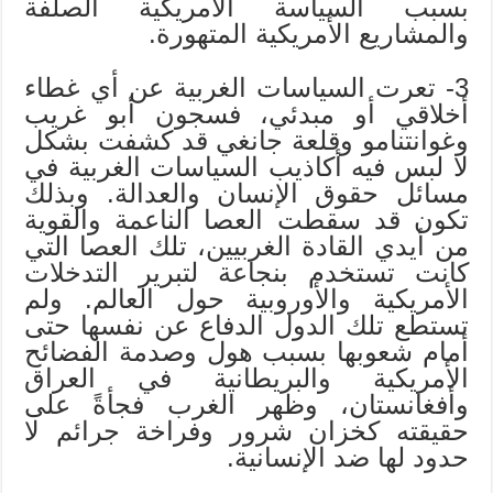
بسبب السياسة الأمريكية الصلفة
والمشاريع الأمريكية المتهورة.
3- تعرت السياسات الغربية عن أي غطاء
أخلاقي أو مبدئي، فسجون أبو غريب
وغوانتنامو وقلعة جانغي قد كشفت بشكل
لا لبس فيه أكاذيب السياسات الغربية في
مسائل حقوق الإنسان والعدالة. وبذلك
تكون قد سقطت العصا الناعمة والقوية
من أيدي القادة الغربيين، تلك العصا التي
كانت تستخدم بنجاعة لتبرير التدخلات
الأمريكية والأوروبية حول العالم. ولم
تستطع تلك الدول الدفاع عن نفسها حتى
أمام شعوبها بسبب هول وصدمة الفضائح
الأمريكية والبريطانية في العراق
وأفغانستان، وظهر الغرب فجأةً على
حقيقته كخزان شرور وفراخة جرائم لا
حدود لها ضد الإنسانية.