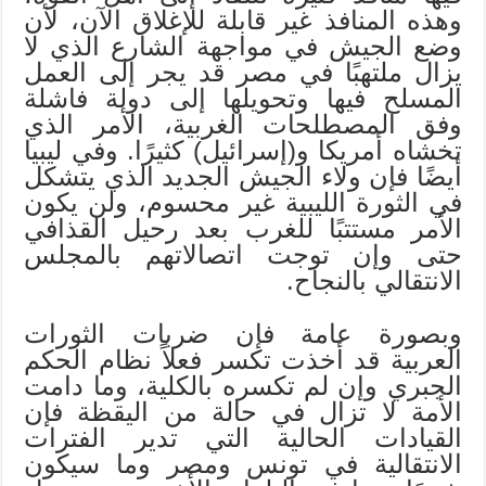
وهذه المنافذ غير قابلة للإغلاق الآن، لأن
وضع الجيش في مواجهة الشارع الذي لا
يزال ملتهبًا في مصر قد يجر إلى العمل
المسلح فيها وتحويلها إلى دولة فاشلة
وفق المصطلحات الغربية، الأمر الذي
تخشاه أمريكا و(إسرائيل) كثيرًا. وفي ليبيا
أيضًا فإن ولاء الجيش الجديد الذي يتشكل
في الثورة الليبية غير محسوم، ولن يكون
الأمر مستتبًا للغرب بعد رحيل القذافي
حتى وإن توجت اتصالاتهم بالمجلس
الانتقالي بالنجاح.
وبصورة عامة فإن ضربات الثورات
العربية قد أخذت تكسر فعلاً نظام الحكم
الجبري وإن لم تكسره بالكلية، وما دامت
الأمة لا تزال في حالة من اليقظة فإن
القيادات الحالية التي تدير الفترات
الانتقالية في تونس ومصر وما سيكون