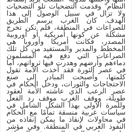
النظام” وقدمت التضحيات تلو التضحيات
ولا تزال في سبيل الوصول إلى هذا
الهدف. كان الغرب يرسم الطريق
للصراعات في المنطقة، فلم تكن تخرج
مشكلة عن كونها أمريكية أو أوروبية
المصدر، فكانت أمريكا وأوروبا هي
المخطط والمدير والمستفيد من كل تلك
الصراعات التي دفع فيه المسلمون
دماءهم وأرضهم وهدرت فيها ثرواتهم، أما
في عصر الثورة فقد أخذت الأمة تقول
كلمتها، وأصبحت المبادر إلى صنع
الاحتجاجات والثورات، ودخل الحكام في
عصر الرعب الذي عاشته الأمة لعقود
طويلة، ووقف الغرب موقف رد الفعل
وللمرة الأولى بهذا الشكل الشامل في
سياسات غربية منسقة تمامًا مع الحكام
في محاولات لإنقاذ ما يمكن إنقاذه من
النفوذ الغربي في المنطقة. وفي مؤشر