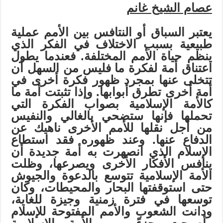
عصام الشيخ غانم
يعتبر السباق أو النتافس بين الأمم عملية
طبيعية بسبب الاختلاف في الفكر الذي
ينظم حياة الأمم المختلفة. فعندما يطول
اعتناق أمة لفكرة ما فليس من السهل أن
تتخلى عنها بمجرد ظهور فكرة أخرى في
أمة أخرى تطرق أبوابها. وإذا تثبتت أمة ما
كالأمة الإسلامية بصواب الفكرة التي
تحملها فإنها ستضحي بالغالي والنفيس
من أجل نقلها للأمم الأخرى ناهيك عن
الدفاع عنها. وعند ظهوره فقد استطاع
الإسلام الذي انصهرت به أمة جديدة أن
ينافس الأفكار الأخرى ويصرعها، وظلت
الأمة الإسلامية تتوسع بالدعوة والجيوش
حتى استوقفتها البحار والمحيطات، وكان
توسعها في فترة زمنية وجيزة للغاية،
ودانت الشعوب والأمم المفتوحة للإسلام