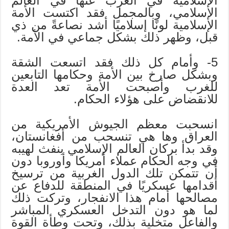
الإسلامية في الغرب عنها في العالم
الإسلامي، وبالمجمل فقد اكتست الأمة
الإسلامية لونًا إسلاميًا أشد نصاعةً من ذي
قبل، وظهر ذلك بشكل جماعي في الأمة.
5- وأمام كل ذلك فقد اتسعت الشقة
وبشكل صارخ بين الأمة وحكامها التابعين
للغرب وأصبحت الأمة تعد العدة
للانقضاض على هؤلاء الحكام.
انسحبت معظم الجيوش الأمريكية من
العراق وها هي تنسحب من أفغانستان،
وقد بدأ بركان العالم الإسلامي ينفث لهيبه
في وجه الحكام عملاء أمريكا وأوروبا دون
أن تتمكن تلك الدول الغربية من ترسيخ
أقدامها عسكريًا في المنطقة للدفاع عن
مصالحها أمام هذا الانفجار، وتركت ذلك
لما هو دون التدخل العسكري المباشر
والفاعل متخلية بذلك، وتحت وطأة القوة