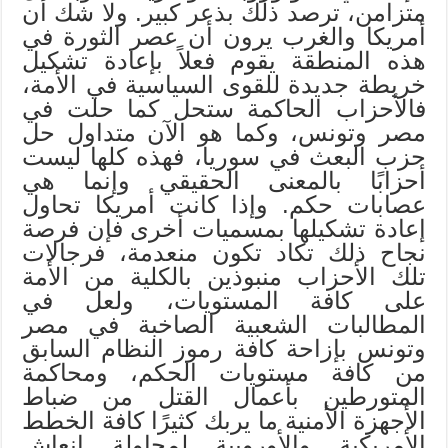
متزامن، ترصد ذلك بذعر كبير. ولا شك أن
أمريكا والغرب يرون أن عصر الثورة في
هذه المنطقة يقوم فعلاً بإعادة تشكيل
خريطة جديدة للقوى السياسية في الأمة،
فالأحزاب الحاكمة ستحل كما حلت في
مصر وتونس، وكما هو الآن متداول حل
حزب البعث في سوريا، فهذه كلها ليست
أحزابًا بالمعنى الحقيقي وإنما هي
عصابات حكم. وإذا كانت أمريكا تحاول
إعادة تشكيلها بمسميات أخرى فإن فرصة
نجاح ذلك تكاد تكون منعدمة، فرجالات
تلك الأحزاب منبوذين بالكلية من الأمة
على كافة المستويات، ولعل في
المطالبات الشعبية الصاخبة في مصر
وتونس بإزاحة كافة رموز النظام السابق
من كافة مستويات الحكم، ومحاكمة
المتورطين بأعمال القتل من ضباط
الأجهزة الأمنية ما يربك كثيرًا كافة الخطط
الأمريكية والأوروبية لمحاولة إنعاش