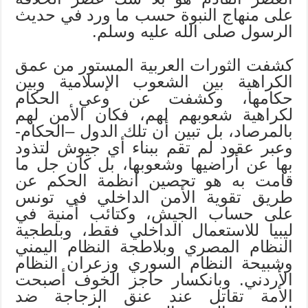
على منهاج النبوة حسب ما ورد في حديث
الرسول صلى الله عليه وسلم.
كشفت الثورات العربية المستور من عمق
الكراهية بين الشعوب الإسلامية وبين
حكامها، وكشفت عن وعي الحكام
لكراهية شعوبهم لهم، فكان الأمن لهم
بالمرصاد، بل تبين أن تلك الدول –الحكام-
وعبر عقود لم تقم ببناء أي جيوش لتذود
بها عن أراضيها وشعوبها، بل كان جل ما
قامت به هو تحصين أنظمة الحكم عن
طريق تقوية الأمن الداخلي في تونس
على حساب الجيش، وكتائب أمنية في
ليبيا للاستعمال الداخلي فقط، وبلطجية
النظام المصري وبلاطجة النظام اليمني
وشبيحة النظام السوري وزعران النظام
الأردني. وبانكسار حاجز الخوف أصبحت
الأمة تقاتل عند عنق الزجاجة ضد