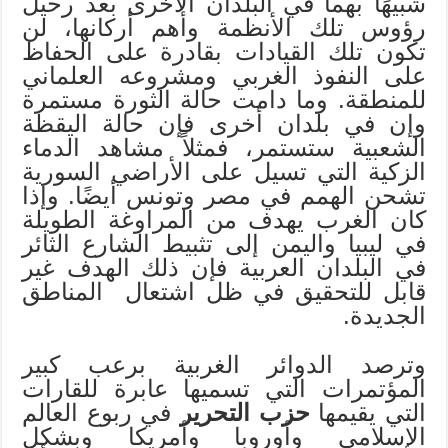
شبيهًا بهما في البلدان الأخرى بعد رحيل
رؤوس تلك الأنظمة وأهم أركانها، لن
تكون تلك القيادات بقادرة على الحفاظ
على النفوذ الغربي ومشروعه العلماني
للمنطقة. وما دامت حالة الثورة مستمرة
وإن في بلدان أخرى فإن حالة اليقظة
الشعبية ستستمر، فمثلاً مشاهد الدماء
الزكية التي تسيل على الأراضي السورية
تشحن الهمم في مصر وتونس أيضًا. وإذا
كان الغرب يهدف من المراوغة الطويلة
في ليبيا واليمن إلى تثبيط الشارع الثائر
في البلدان العربية فإن ذلك الهدف غير
قابل للتحقيق في ظل اشتعال المناطق
الجديدة.
وترصد الدوائر الغربية برعب كبير
المؤتمرات التي تسميها عابرة للقارات
التي يقيمها
حزب التحرير
في ربوع العالم
الإسلامي وأوروبا وأمريكا وبشكل