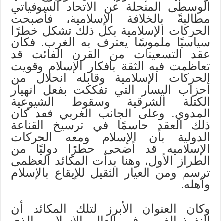
الوسطى المنحلة عن الاتحاد السوفياتي
مطالبةً بالخلافة الإسلامية، فأصبحت
الحركات الإسلامية بكل ذلك تشكل خطرًا
سياسيًا ملموسًا يعترف به الغرب. فكان
عقد التسعينات من القرن الفائت قد
تعاظمت فيه الثقة بأفكار الإسلام وقويت
الحركات الإسلامية وقابله انحلال من
أحزاب اليسار التي تفككت بفعل انهيار
الكتلة الشرقية وسقوط الشيوعية
المدوي. وعلى الجانب الغربي فقد كان
ذلك العقد حاسمًا في ترسيخ القناعة
الدولية بأن الإسلام ومعه الحركات
الإسلامية قد أضحى خطرًا دوليًا من
الطراز الأول، وهنا بدأت المكائد العظمى
ترسم ومن العيار الثقيل للإيقاع بالإسلام
وأهله.
وكان العنوان الأبرز لتلك المكائد أن
النفوذ الغربي في العالم الإسلامي الذي