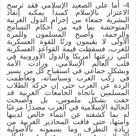
4- أما على الصعيد الإسلامي فقد ترسخ
الاعتزاز بالإسلام كمبدأ يمكنه إنقاذ
البشرية جمعاء من إجرام الدول الغربية
المتوحشة بما فيه من أحكام التسامح
والرحمة، وأصبح المسلمون وللمرة
الأولى لا يقيمون وزنًا للقوة العسكرية
للغرب، فسقطت قيمة القواعد العسكرية
التي زرعتها أمريكا والدول الأوروبية في
قلب العالم الإسلامي، وزادت الأمة
وبشكل جماعي في استقباح كل من يسير
في ركب الغرب وسياساته، وتعاظمت
الردة عن الغرب حتى إن حركة الطلاب
المسلمين باتجاه الجامعات الغربية قد
خفت بشكل ملموس، بل وأصبحت
الجالية الإسلامية في الغرب مصدرًا مرعبًا
له بما كشفته عن انتماء خالص لدينها
وأمتها، حتى فاقت المحاذير الغربية من
زيادة التطرف وما يسمونه بالأصولية