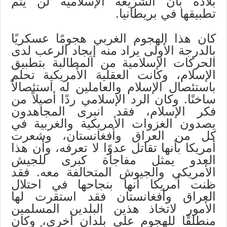
بلاده بأن الشريعة الإسلامية لن يتم
تطبيقها في بريطانيا.
كان هذا الهجوم الغربي هجومًا عسكريًا
بالدرجة الأولى يراد منه إيجاد الرعب لدى
الحركات الإسلامية من المطالبة بتطبيق
الإسلام، وكانت العقلية الأمريكية تحلم
باستئصال الإسلام والعاملين له استئصالاً
ساخنًا. وكان الرد الإسلامي ردًا أصيلاً من
فكر الإسلام، فقد انبرى المجاهدون
يصدون الغزوات الأمريكية والغربية في
كل من العراق وأفغانستان، وشعرت
أمريكا بأنها تقاتل عدوًا لا تعرفه، وأن هذا
العدو يمثل مفاجأة كبرى للجيش
الأمريكي والجيوش المتحالفة معه. فقد
ظنت أمريكا أنها بنجاحها في احتلال
العراق وأفغانستان فقد استقرت لها
الأمور لاتخاذ هذين البلدين المسلمين
منطلقًا للهجوم على بلدان أخرى، وكان