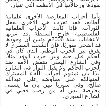
نفوذها ورجالاتها في الأنظمة التي تنهار.
وأما أحزاب المعارضة الأخرى علمانية
الطابع، فقد تعرت هي الأخرى بفعل
الثورات. فإذا كانت الأحزاب العلمانية
الفلسطينية خارج السلطة قد عرتها
الانتخابات سنة 2006م وتبين أن وجودها
قد أضحى صوريًا، فإن الشعب المصري لا
يفرق بين الحزب الوطني الذي كان في
الحكم قبل حله وبين حزب الوفد مثلاً،
وفي الشارع اليمني تنتفض الأمة ضد
الحزب الحاكم ولا يقبل الثوار في الشارع
أبدًا بأن تمثلهم أحزاب اللقاء المشترك
المتهالكة على مفاوضة علي عبدالله
صالح، وفي سوريا تبين بأن ما يسمى
معارضة ليس له من رصيد فعلي في
الشارع السوري.