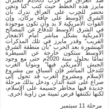
ضد العراق في حرب 2003م الجنرال
مايرز هذه الخطط حيث كتب “كنا ونحن
نحضر للحرب على العراق ندرك بأن
الشرق الأوسط على حافة بركان، وإن
القوات الأمريكية لا بد وأن تكون موجودة
في الشرق الأوسط للدفاع عن المصالح
الأمريكية بشكل مباشر أمام الانفجار
القريب” وقدر مايرز في تلك المذكرات
المنشورة بعد الحرب “بأن منطقة الشرق
الأوسط ستكون خارجة عن السيطرة
تمامًا بحلول سنة 2020م حتى مع وجود
الجيش الأمريكي فيها” وبنوايا الغرب
للتدخل المباشر فإن السباق بين مشروع
الإسلام ومشروع الغرب قد تحول إلى
صراع على عتبة الدار، ودخل بذلك مرحلة
جديدة فيها مخاطر جسيمة على الإسلام،
لكنها تكتنفها فرص ثمينة من زاوية أخرى.
مرحلة 11 سبتمبر