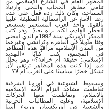
المظهر العام في الشارع الإسلامي من
تنامي مظاهر الحجاب واللحى وارتياد
المساجد، وكان ذلك ردة فعل على عدم
رضا الأمة عن الرأسمالية المطبقة عليها
بالقوة. وأخذ الغرب المستعمر يستشعر
الخطر القادم، لكنه يراه بعيدًا. وقد كتب
المفكر الأمريكي سنة 1992م الذي أمضى
وقتًا طويلاً في القاهرة وكراتشي وغيرهما
من المدن الإسلامية مراقبًا هذه المظاهر
في المجتمع، كتب كتابًا «التهديد
الإسلامي: حقيقة أم خرافة؟» وهو يحلل
فيما إذا كانت هذه المظاهر ترتقي لأن
تشكل خطرًا سياسيًا على الغرب أم لا؟
وبسقوط الشيوعية في أوروبا الشرقية
تعاظمت مشاهد التزام الأمة الإسلامية
بالإسلام، وتعاظمت معها الحركات
الإسلامية، وعلت المطالبات الحزبية
والشعبية في أوزبكستان وربوع آسيا