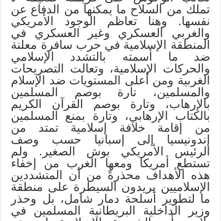
تملك من السلاح ما يمكنها من الدفاع عن
نفسها. وهنا تعاظم الوجود الأمريكي
والغربي العسكري وغير العسكري في
المنطقة الإسلامية في حرب سافرة معلنة
ضد ما أسمته بالتشدد الإسلامي
والحركات الإسلامية، وتعالت التصريحات
الغربية ومن أعلى المستويات ضد الإسلام
والمسلمين، تارة بوصم المسلمين
بالإرهاب، وتارة بوصم القرآن الكريم
بالكتاب الإرهابي، وتارة بمنع المسلمين
من إقامة خلافة إسلامية تمتد من
إندونيسيا إلى إسبانيا حسب وصف
الرئيس الأمريكي بوش الصغير. ولم
تستطع أمريكا ومعها الغرب من إخفاء
هذه الأهداف محذرةً من أن المتشددين
الإسلاميين يريدون السيطرة على منطقة
ما لتطوير أسلحة دمار شامل، بل وحذر
وزير الداخلية البريطانية المسلمين في