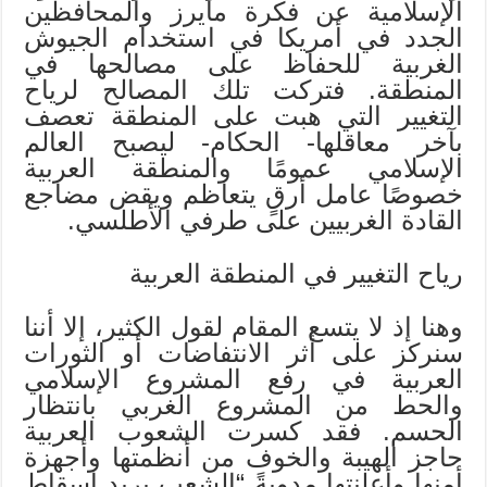
الإسلامية عن فكرة مايرز والمحافظين
الجدد في أمريكا في استخدام الجيوش
الغربية للحفاظ على مصالحها في
المنطقة. فتركت تلك المصالح لرياح
التغيير التي هبت على المنطقة تعصف
بآخر معاقلها- الحكام- ليصبح العالم
الإسلامي عمومًا والمنطقة العربية
خصوصًا عامل أرقٍ يتعاظم ويقض مضاجع
القادة الغربيين على طرفي الأطلسي.
رياح التغيير في المنطقة العربية
وهنا إذ لا يتسع المقام لقول الكثير، إلا أننا
سنركز على أثر الانتفاضات أو الثورات
العربية في رفع المشروع الإسلامي
والحط من المشروع الغربي بانتظار
الحسم. فقد كسرت الشعوب العربية
حاجز الهيبة والخوف من أنظمتها وأجهزة
أمنها وأعلنتها مدويةً “الشعب يريد إسقاط