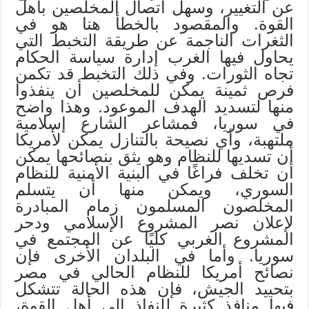
عن التغيير، وسهل اتصال المخلصين بأهل
القوة. والمقصود بالخطأ هنا هو في
الثغرات الناجمة عن طريقة التخبط التي
يحاول فيها الغرب إدارة سياسة الحكام
تجاه الثورات. وفي ذلك التخبط قد تكمن
فرص ثمينة يمكن للمخلصين أن ينفذوا
منها لتسديد الهدف الموعود. وهذا واضح
في سوريا، فمشاعر الشارع إسلامية
ملتهبة، وأي نصيحة بالتنازل يمكن لأمريكا
أن تسديها للنظام وهو يثق بنصائحها يمكن
أن تخلف فراغًا في البنية الأمنية للنظام
السوري، ويمكن منها أن يتسلم
المخلصون المسلمون زمام المبادرة
لإعلان نصر المشروع الإسلامي ودحر
المشروع الغربي كليًا عن المجتمع في
سوريا. وأما في البلدان الأخرى فإن
نصائح أمريكا للنظام الحالي في مصر
بتحييد الجيش، فإن هذه الحالة تتشكل
فيها منافذ كثيرة للنفاذ إلى أهل القوة،