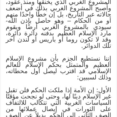
المشروع الغربي الذي يخنقها ومنذ عقود،
وأصبح المشروع الغربي بذلك في أضعف
حالاته عبر التاريخ، بل إن خطًا واحدًا منهم
أو من الحكام – وهو حاصل بإذن الله-
سيودي بالمشروع الغربي أرضًا ويقوم
مارد الإسلام العظيم بدفنه دائرة دائرة،
وقد لا تكون روما أو باريس أو لندن آخر
تلك الدوائر.
إننا نستطيع الجزم بأن مشروع الإسلام
العظيم والمتمثل بحكم الإسلام للعالم
الإسلامي قد اقترب ليصل أول محطاته،
وذلك لسببين:
الأول: إن الأمة إذا ملكت الحكم فلن تقبل
غير الإسلام دينًا لها، وحتى لو نجحت مؤقتًا
السياسات الغربية التي تتكالب للالتفاف
على الثورات في إيصال عملائها من
الصف الثاني إلى الحكم بديلاً عن الصف