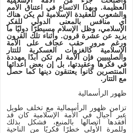
وأصبحت جزءً من الأمة الإسلامية
العظيمة. وبهذا الاتساع في اعتناق الأمم
والشعوب للعقيدة الإسلامية لم يكن هناك
أي منافس بالمعنى الدولي للفكر
الإسلامي، وظل الإسلام مسيطرًا دوليًا ما
يزيد عن عشرة قرون. وأثناء تلك القرون
ورغم مرور حقب عجاف على الأمة
الإسلامية كالغزوات العسكرية للتتار
والصليبيين فإن الأمة لم تكن أبدًا مهددة
في فكرها وعقيدتها، بل إن بعض أعدائها
المنتصرين كانوا يعتنقون دينها كما حصل
مع التتار.
ظهور الرأسمالية
تزامن ظهور الرأسمالية مع تخلف طويل
عبر أجيال في الأمة الإسلامية كان قد
أفقدها اتصالها بالمنبع، فشكل بذلك
وللمرة الأولى خطرًا فكريًا من الناحية