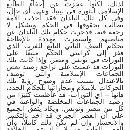
لذلك، لكنها عجزت عن إخفاء الطابع
الإسلامي للثورة في ليبيا. وعلى أي حال،
وفي كل تلك البلدان فقد أخذت الأمة
تطالب بحقوقها في الحكم وبشكل لا
رجعة فيه، فدحرت حكام تلك البلدان عن
مناصبهم واستمرت مهددة بالإطاحة
بحكام الصف الثاني التابع للغرب الذي
قفز إلى كراسي الحكم ملتفًا على
الثورات في تونس ومصر. وإذا كانت تلك
الثورات قد عملت على تراجع رصيد بعض
الجماعات الإسلامية والتي توصف
بالاعتدال بسبب عدم وضوح رؤية تلك
الحركات للإسلام ومجاراتها للحكام الجدد،
فإنها – أي الثورات- قد عاظمت كثيرًا من
رصيد الجماعات المخلصة والواعية في
كل من مصر وتونس. ويكاد يتفق الجميع
على أن العصر الجبري قد أخذ بالتكسر
والانحسار وإن لم يكن ذلك كاملاً، وأن
العصر القادم هو بلا شك عصر الخلافة