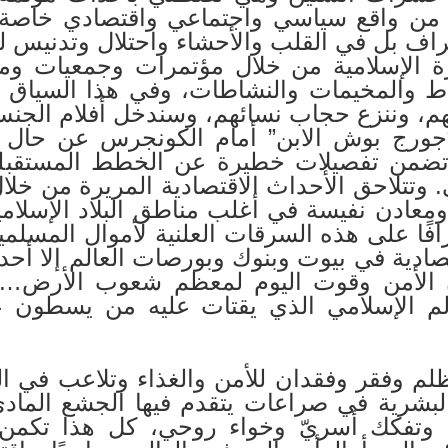
ته من واقع سياسي واجتماعي واقتصادي خاصة 
راف بل في القلب والأحشاء واحتلال وتدنيس ل
ة الإسلامية من خلال مؤتمرات وجمعيات وم
اط والمخيمات والنشاطات، وفي هذا السياق
م، وننزع حجاب نسائهم، وسندخل أفلام الجن
“جورج بوش الابن” أمام الكونجرس عن حال ا
2 /1/2002م وقد تضمن تفصيلات خطيرة عن الخطط المست
ي. وتتلاحق الأحداث الاقتصادية المريرة من خ
معادن نفيسة في أغلب مناطق البلاد الإسلامية
افًا على هذه السرقات العلنية لأموال المسلمي
تصادية في بيوت وبنوك وبورصات العالم إلا أ
ن الأمن وقوت اليوم لمعظم شعوب الأرض…
م الإسلامي الذي يقتات عليه من يسطون عل
ظلم وفقر وفقدان للأمن والغذاء وتلاعب في ا
 البشرية في صراعات يتقدم فيها الجشع الماد
وتفكك أسريّ وخواء روحي، كل هذا تكمن