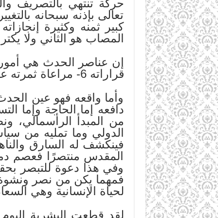
حركة تنتهي بالتصريف وال
تعالى بإذنه سبحانه بالتغي
كبير ثمنه وكثيرة إنجازات
المصاب هو الثاني ولا يكت
قراراته 6- مراعاة ثمرته على صعيد الغاية القريبة والغاية البعيدة.
وأما واقعه فهو عين الحدث
دافعه إما الحاجة وإما الت
من المبدأ الرأسمالي، و
الدولي وما تمليه من سياس
فينكشف له السارق والناه
المقدس منتصرًا فعصم دماء
وفي هذا دعوة للتبصر بحقي
فمهما يكن من نصر ونشوة 
لحياة الإنسانية وهي السعاد
لقد قطعت البشرية اليوم