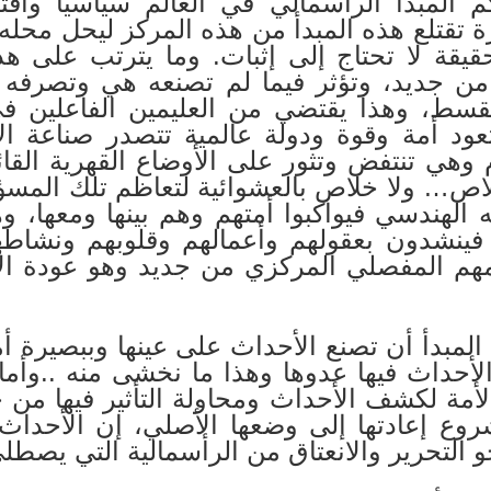
مبدأ الرأسمالي في العالم سياسيًا واقتصاد
 تقتلع هذه المبدأ من هذه المركز ليحل محل
حقيقة لا تحتاج إلى إثبات. وما يترتب على هذا
 من جديد، وتؤثر فيما لم تصنعه هي وتصرفه
لقسط، وهذا يقتضي من العليمين الفاعلين ف
ود أمة وقوة ودولة عالمية تتصدر صناعة ال
وهي تنتفض وتثور على الأوضاع القهرية القا
لخلاص… ولا خلاص بالعشوائية لتعاظم تلك ال
لهندسي فيواكبوا أمتهم وهم بينها ومعها، وه
ينشدون بعقولهم وأعمالهم وقلوبهم ونشاطه
مهم المفصلي المركزي من جديد وهو عودة الأم
لمبدأ أن تصنع الأحداث على عينها وببصيرة أمير
أحداث فيها عدوها وهذا ما نخشى منه ..وأما
أمة لكشف الأحداث ومحاولة التأثير فيها من خ
وع إعادتها إلى وضعها الأصلي، إن الأحداث ا
التحرير والانعتاق من الرأسمالية التي يصطلي 