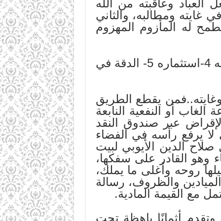
العباد وعاقبته من الله
ي غايته ومطالبه، والثاني
يطمح له المأزوم المهزوم
إن عناصر الحدث هي أمور عدة – وأهمها: 1-واقعه 2-ما يؤثر فيه 3 صناعته 4-استثماره 5- الدقة في
وغايته..فمن يقطع الطريق
الغاب أو النفعية النابعة
إقراض عبر صندوق النقد
 لا يرفع رأسه في الفضاء
لاح الدين الأيوبي لبيت
ء وهو القادر على سفكها،
لها روحه وأغلى ما يملك،
لميادين والظروف، رسالة
مل مع القيمة المادية.
قدم أثمانًا باهظة تحت