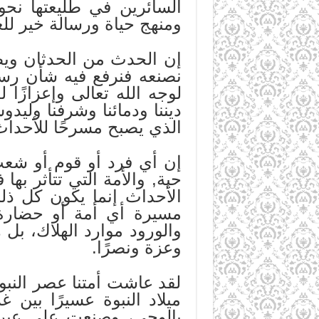
السائرين في طليعتها نح
ومنهج حياة ورسالة خير للع
إن الحدث من الحدثان ويطل
نصنعه فنرفع فيه شأن رسالت
لوجه الله تعالى وإعزازًا 
ديننا ودمائنا وشرفنا وليد
الذي يصبح مسرحًا للأحداث 
إن أي فرد أو قوم أو شعب 
حية, والأمة التي تتأثر به
الأحداث إنما يكون كل ذ
مسيرة أي أمة أو حضارة إ
والورود موارد الهلاك، بل 
وعزة ونصرًا.
لقد عاشت أمتنا عصر النبو
ميلاد النبوة عسيرًا بين 
بالوحي، وصنعت على عين ا