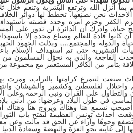
طًا لِّتَكُونُوا شُهَدَاءَ عَلَى النَّاسِ وَيَكُونَ الرَّسُولُ عَلَي
بما أنزل الله وترتفع البشرية وتنعم خلال ثلاث
حداث نحن نصنعها، تخطط لها دوائر الخلافة 
م الكفر وحزم أمره وحدد قضيته باستهداف
 حياة, وأدرك أن الدائرة لن تدور على المس
 كانوا قادة للعالم وصناع مجده إلا باستهد
ياة والدولة والمجتمع…, وبذلت الجهود الجهي
يات التبشيرية حتى تم استهداف الإسلام باع
دث الفاجعة والذي به تحوّل المسلمون من 
افة بتآمر من الكافر المستعمر مع مجموعة من
اث صنعت لتتمرغ كرامتها بالتراب، ومرت به
م واحتلال لفلسطين وكشمير والشيشان وانته
 والتطاول على القرآن ونبي الرحمة وعلى ال
المآسي في طول البلاد وعرضها: من أدنى بلاد
أصبحت تسمع هنا وهناك ويروج هنا وهناك أن 
عت أحداث تونس العظيمة لتفتح باب الثورا
تصفع وجوهًا وآراء عن الحق قد مالت وعن معدن
 إلى غايته نحو العزة والنهضة وسعادة الدنيا و