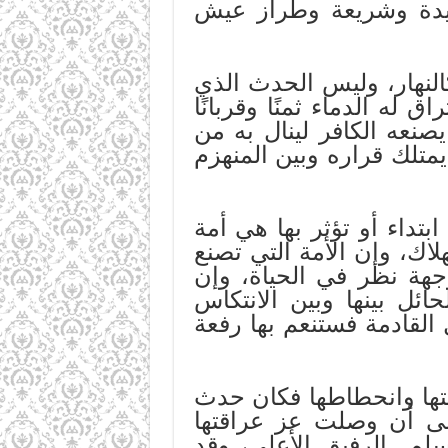
قيدة وشريعة وطراز عيش
النهار، وليس الحدث الذي
له الدماء ثمنًا وقربانًا
يصنعه الكافر لينال به من
يمتلك قراره وبين المنهزم
تداء أو تؤثر بها هي أمة
لاك، وإن الأمة التي تصنع
هة نظر في الحياة، وإن
ئل بينها وبين الانتكاس
 القادمة فستنعم بها رفعة
تتها وانحطاطها فكان حدث
 إلى أن وصلت عز عراقتها
سلم الرفيق الأعلى، وقد