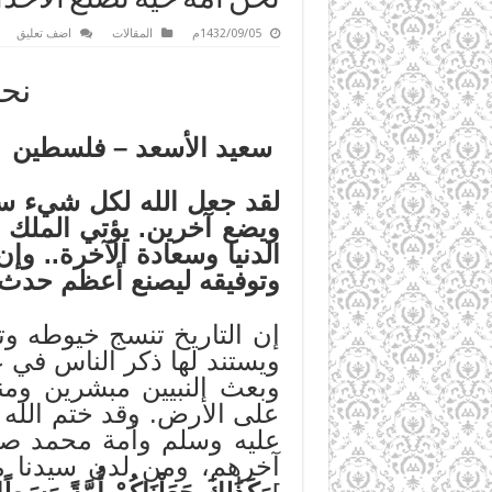
1432/09/05م
المقالات
اضف تعليق
نحن
سعيد الأسعد – فلسطين
لقد جعل الله لكل شيء سببا
ويضع آخرين. يؤتي الملك 
الدنيا وسعادة الآخرة.. وإ
وتوفيقه ليصنع أعظم حدث ي
إن التاريخ تنسج خيوطه و
ويستند لها ذكر الناس في
وبعث النبيين مبشرين وم
على الأرض. وقد ختم الله 
عليه وسلم وأمة محمد صلى
آخرهم، ومن لدن سيدنا م