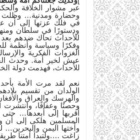
]
وَكَذَٰلِكَ جَعَلْنَاكُمْ أُمَّةً وَسَ
عبر مشوار الخلافة والحكم 
وحضارة ومدنية… وظلت الأ
في فلك عزتها إلى أن عز
ودستورًا في سلطان ومنهج
للأحداث تحاك ضدهم بعد أن
وفكرًا وسياسة وأنظمة للح
الغزوات الفكرية والإرسال
عيش لخير أمة. وحدث الح
للأحداث، فهدمت دولة الخل
نعم لقد مرت الأمة بأحد
الولدان من تقسيم بلاده
والهرسك والعراق والأفغان
وحصنًا وعفافًا، وانتشرت 
أقربها إلى أبعدها… حتى 
المسلمين هلكى إلى أن وق
وأختها اليمن والبحرين… ل
زاغت ….ولتبدأ أمتنا طريقها