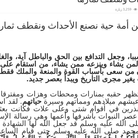
3,259 زيارة
 أمة حية نصنع الأحداث ونقطف ثمار
، وجعل التدافع بين الحق والباطل آية، والغلبة 
لمن يشاء وينزعه ممن يشاء، من استقام عل
ن من سعى بأسباب القوة والمنعة والملك فقط ف
غير مجرى التاريخ ويبدأ بعصر جديد.
تظهر حقبه بمنارات ومحطات وهزات ومفترقات 
 عيشهم ميلادهم ومماتهم وسيرة
حياتهم
. لقد ا
نذرين في أقوام شتى وعلى علات فكانت بع
عصر النبوات بأشرفها وأعمها وهي رسالة الإس
 الله عليه وسلم قد جعل الله لها الشهادة 
حمد صلى الله عليه وسلم حتى قيام الساعة 