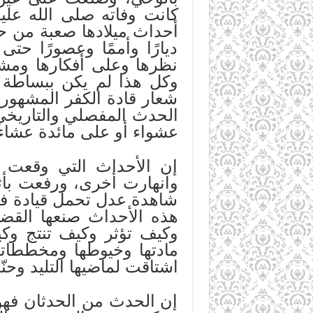
كانت وفاته صلى الله عليه 
أحداث ميلادها صعبة من ح
ديارًا وأممًا وعصورًا ح
نظرها وعلى أفكارها ومشا
وكل هذا لم يكن ببساطة ب
شعار قادة الكفر المشهور “
الحدث المفصلي والتاريخ
عشواء أو على مائدة عشاء
إن الأحداث التي وقعت و
وانهارت أخرى، ورفعت بأثر
شاهدة عدل تحمل قيادة فكر
هذه الأحداث صنعها القضا
وكيف تؤثر وكيف تنتج وك
مادتها وخيوطها ومخططاتها
اشتاقت لماضيها التليد وحن
إن الحدث من الحدثان فهو 