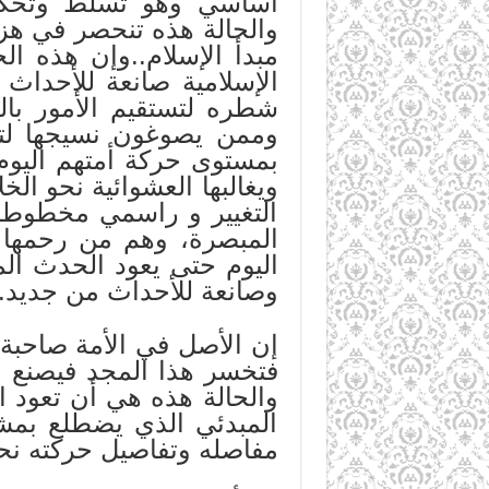
أساسي وهو تسلط وتحكم ال
والحالة هذه تنحصر في هزة
مبدأ الإسلام..وإن هذه ال
الإسلامية صانعة للأحداث
شطره لتستقيم الأمور با
وممن يصوغون نسيجها لتع
بمستوى حركة أمتهم اليوم 
ويغالبها العشوائية نحو ا
التغيير و راسمي مخطوطه ا
المبصرة، وهم من رحمها ف
اليوم حتى يعود الحدث ال
وصانعة للأحداث من جديد.
إن الأصل في الأمة صاحبة ا
فتخسر هذا المجد فيصنع ال
والحالة هذه هي أن تعود ال
المبدئي الذي يضطلع بمشر
مفاصله وتفاصيل حركته نحو 