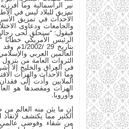
نير الرأسمالية وما أفرز
تمزيق للبلاد ليس في الأط
الأحداث في تمزيق الأسر
والجامعات ودعاوى الاختل
فيقول: “سنحلق لحى رجاله
الرئيس الأمريكي خطابًا 
بتاريخ 9
العالمين العربي والإسلام
الثروات العامة من بترول و
في العراق والخليج إلا إشر
وما الأحداث والهزات الاق
الملايين وأدت إلى فقدا
الهزات ومقصدها هو العال
وأوروبا.
إن ما يئن منه العالم من 
الكثير مما يكتشف لإنقاذ
من شقاء وفوضى عالمي 