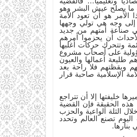
يًا وتعليميًا… فالقضية
ه ما يصلح عيش البشر وهو
 الأمر هو أن تعود الأمة
 إلى وجه هي تولي وجهها
ي صناعة أمتهم من جديد
أحداث أن يحزموا أمرهم
ئمة وتتحرك حركات أغلبها
مسؤولية على أصحاب مشروع
م طليعة أعمالها والعيون
م ويقظتهم فلا راحة بعد
ة الإسلامية صاحبة قرار
ها خليفتها إلا أن تتراجع
 هذه الحقيقة فإن القضية
لال الثلة الواعية والحزب
ليوم تصنع العالم وتحدد
بنارها.