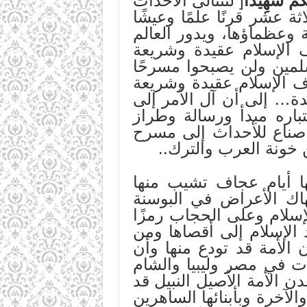
ْكُمْ شَهِيدًا
[ لتتتالى الأحداث
ة عشر قرنًا علمًا وعيشًا
وعظماؤها، ويدور العالم
 الإسلام عقيدة وشريعة
لمين ولن يصبحوا مسرحًا
اف الإسلام عقيدة وشريعة
دة… إلى أن آل الأمر إلى
تباره مبدأ ورسالة وطراز
صناع للأحداث إلى مسرح
 خونة العرب والترك..
ا أيام عجاف تشيب منها
اك الأعراض في البوسنة
إسلام وعلى الحجاب رمزًا
 الإسلام إلى أقصاها ومن
الأمة قد تودع منها وأن
ت في مصر وليبيا والشام
 الأمة الأصيل النبيل قد
الآخرة وبأبنائها الساهرين