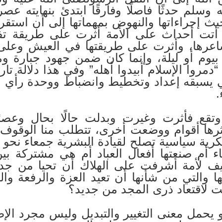
وسلم حدثًا فاصلًا وفارقًا ابتدئ بنهايته عص
يث إجراءاتها والنهوض بمهماتها إلى أن استق
تى أتت أحداث على الأمة أثرت على طريقة ت
عرها، وأثرت على طريقتها في العيش وعلى م
يوم أو ليلة، وإنما كان ضمن جهود جبارة ومك
دمروا الإسلام أبيدوا أهله” وفي هذا دلالة تا
ي يسبقه إعداد وتخطيط وانضباط ووحدة رأي
.
تقع فأثرت وغيرت وبدلت حالًا بحال وعصر
ها أقوام ووضعت أخرى، تتطلب منا الوقوف عل
ية سياسية تصلح لقيادة البشرية جمعاء نحو سع
ء أم صنعتها أفعال العباد أم هي مشتركة ب
يف لأمة أشرفت على الهلاك أن تحيا من جدي
 والتي من شأنها أن تعيد العزة والرفعة والن
ّت لاقتعاد ذرى المجد من جديد؟
يحمل معنى التغيير والتبديل وليس مجرد الإصل