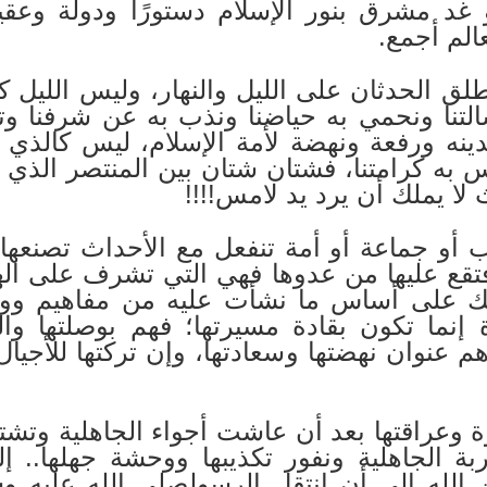
و غد مشرق بنور الإسلام دستورًا ودولة وع
الم أجمع.
ق الحدثان على الليل والنهار، وليس الليل ك
نا ونحمي به حياضنا ونذب به عن شرفنا وتراق 
لدينه ورفعة ونهضة لأمة الإسلام، ليس كالذي 
وس به كرامتنا، فشتان شتان بين المنتصر الذي 
لا يملك أن يرد يد لامس!!!!
أو جماعة أو أمة تنفعل مع الأحداث تصنعها اب
ا فتقع عليها من عدوها فهي التي تشرف على اله
لك على أساس ما نشأت عليه من مفاهيم ووج
نما تكون بقادة مسيرتها؛ فهم بوصلتها والحا
هم عنوان نهضتها وسعادتها، وإن تركتها للأجيال
ة وعراقتها بعد أن عاشت أجواء الجاهلية وتش
غربة الجاهلية ونفور تكذيبها ووحشة جهلها..
لله إلى أن انتقل الرسولصلى الله عليه و