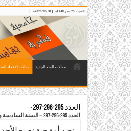
السبت، 25 صفر 1448هـ | 2026/08/08م
مقالات العدد الجديد
مقالات الأعداد السا
العدد 295-296-297
-
العدد 295-296-297 – السنة السادسة والعشرون، شعبان ورمضان وشوال 1432هـ
نحن أمة حية نصنع الأح