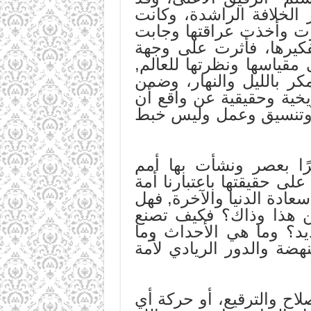
ر الخلافة الراشدة، وكانت
رت وأخذت عراقتها وجابت
فكيرها، فأثرت على وجهة
قياسها ونظرتها للعالم,
ر بالليل والنهار، وضمن
ريخية وحقيقية عن واقع أن
 وتنسيق وعمل وليس خبط
ًا بعصر ونشأت بها أمم
ى حقيقتها باعتبارنا أمة
ادة الدنيا والآخرة, فهل
ين هذا وذاك؟ فكيف تصنع
د؟ وما هي الأحداث وما
هضة والدور الريادي لأمة
اح والترقيع، أو حركة أي