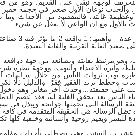
تحريف لوجهة تبقي على القديم. وهو من فعل 
ير. والحدث نوعان الأول صغير في حجمه حقير ف
ه وعظيمة غايته، فالمقصود من الأحداث وما 
رث بالأول مع أن الواعي لا يغفل عن شيء.
، وهو مرتبط بغايته وبصانعه من جهة دوافعه 
سلط، وأثره الاعتداء والنهب، ووجهة نظره شرعة 
نظيره نهب ثروات الناس من خلال سياسات ال
ات وخطط تزيد الفقير فقرًا والذليل ذلًا لكي
ب على حقيقته…وحدث آخر مغاير وهو دخول ص
 الناس بعد تحقق الغلبة له، فقد عصم الدما
قة الرسالة التي تحملها جوانحه ويبذل في سبي
تظل الرسالة هي الحقيقة المتقدمة في كافة ا
ة للبشر وبقيم روحية وإنسانية وخلقية كلها تكت
 عشرات السنين وهي تصطلي بأحداث مؤلمة وت