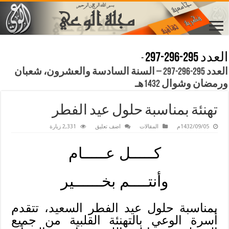
العدد 295-296-297
-
العدد 295-296-297 – السنة السادسة والعشرون، شعبان
ورمضان وشوال 1432هـ
تهنئة بمناسبة حلول عيد الفطر
1432/09/05م
المقالات
اضف تعليق
2,331 زيارة
كـــــل عـــــام
وأنتــــم بخــــــير
بمناسبة حلول عيد الفطر السعيد، تتقدم
أسرة الوعي بالتهنئة القلبية من جميع