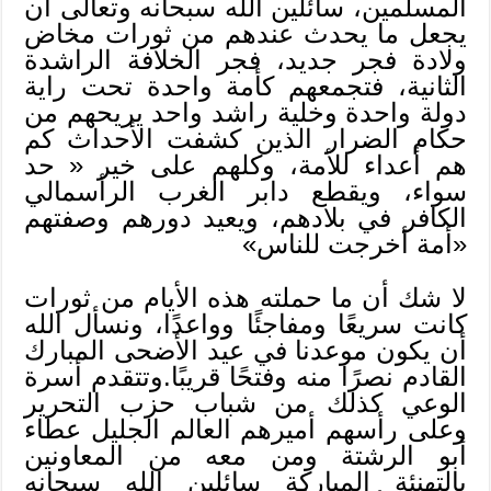
المسلمين، سائلين الله سبحانه وتعالى أن
يجعل ما يحدث عندهم من ثورات مخاض
ولادة فجر جديد، فجر الخلافة الراشدة
الثانية، فتجمعهم كأمة واحدة تحت راية
دولة واحدة وخلية راشد واحد يريحهم من
حكام الضرار الذين كشفت الأحداث كم
هم أعداء للأمة، وكلهم على خير « حد
سواء، ويقطع دابر الغرب الرأسمالي
الكافر في بلادهم، ويعيد دورهم وصفتهم
«أمة أخرجت للناس»
لا شك أن ما حملته هذه الأيام من ثورات
كانت سريعًا ومفاجئًا وواعدًا، ونسأل الله
أن يكون موعدنا في عيد الأضحى المبارك
القادم نصرًا منه وفتحًا قريبًا.وتتقدم أسرة
الوعي كذلك من شباب حزب التحرير
وعلى رأسهم أميرهم العالم الجليل عطاء
أبو الرشتة ومن معه من المعاونين
بالتهنئة المباركة سائلين الله سبحانه