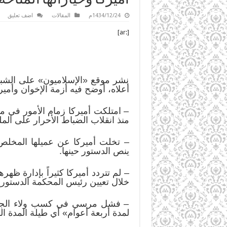
1434/12/24م
المقالات
اضف تعليق
[:ar]
نشر موقع «الإسلاميون» على الشبكة
أعلاه، أوضح فيه أزمة الإخوان وأمي
– امتلكت أميركا زمام الأمور في م
منذ انقلاب الضباط الأحرار على الملك ف
– تخلت أميركا عن عميلها المخل
ينص الدستور حينها.
– لم تتردد أميركا كثيراً بإدارة 
خلال تعيين رئيس المحكمة الدستورية ا
– فشل مرسي في كسب ولاء الجيش 
لمدة أربعة أعوام» أي طيلة المدة 