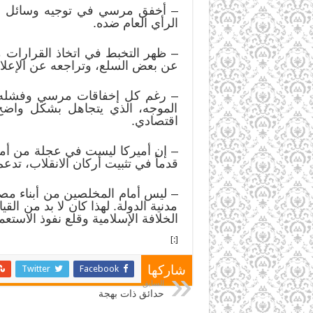
– أخفق مرسي في توجيه وسائل الإع
الرأي العام ضده.
– ظهر التخبط في اتخاذ القرارات 
عن بعض السلع، وتراجعه عن الإعلان
– رغم كل إخفاقات مرسي وفشله في إ
الموجه، الذي يتجاهل بشكل واضح 
اقتصادي.
– إن أميركا ليست في عجلة من أمره
قدماً في تثبيت أركان الانقلاب، تدع
– ليس أمام المخلصين من أبناء مص
مدنية الدولة. لهذا كان لا بد من 
الخلافة الإسلامية وقلع نفوذ الاس
[:]
Twitter
Facebook
شاركها
السابق
حدائق ذات بهجة