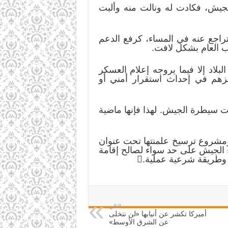
لجيش، فكادت له ونالت منه وألبت
راجع عنه في المساء، كرفع الدعم
ب العام بشكل لافت.
لاد إلا فيما يروجه إعلام العسكر
جزهم في إحداث استقرار أمني أو
ت سيطرة الجيش. لهذا فإنها ماضية
ومشروع ترسيخ علمنتها تحت عنوان
ء الجيش على حد سواء لصالح إقامة
وطريقة شرعية عملية.
التالي
أميركا تكشر عن أنيابها «لن نتخلى
عن الشرق الأوسط»