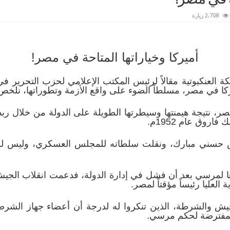
2,708 زيارة
أميركا وخياراتها المتاحة في مصر!
 العنكبوتية مقالاً لرئيس المكتب الإعلامي لحزب التحرير في
ركا في مصر، مسلطاً الضوء على واقع الأزمة وتطوراتها، نلخص 
صر، نتيجة هيمنتها وسيطرتها الطويلة على الدولة من خلال ر
اروق عام 1952م.
ص حسني مبارك، ونقلت سلطاته للمجلس العسكري، وليس لرئ
ظهرها لمرسي بعد أن فشل في إدارة الدولة، فدعمت انقلاب ال
لعليا رئيساً مؤقتاً لمصر.
والشرطة، الذين تنكروا له لدرجة أن أعضاء جهاز الشرطة 
المفترضة لحكم مرسي.