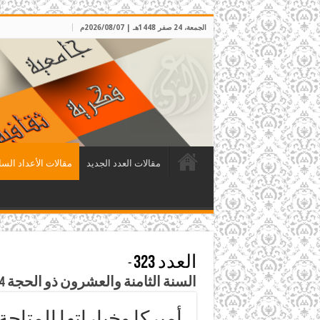
الجمعة، 24 صفر 1448هـ | 2026/08/07م
مقالات العدد الجديد
مقالات الأعداد السا
العدد 323
-
السنة الثامنة والعشرون ذو الحجة 1434هـ – تشرين أول 2013م
أميركا وخياراتها المتاح