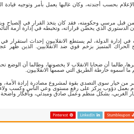
لام بحسب أجندته، وكان غالبها يعمل بأمر وتوجيه قيادة ا
من قبل مرسي وحكومته، فقد كان يتخذ القرار في الصباح ويت
 الدستوري الذي يحصِّن قراراته، وتخبطه في إدارة أزمة النائ
دارة الدولة، لم يستطع الانقلابيون إحداث استقرار في الب
الحراك المتميز بزخم قوي ضد الانقلابيين. الذين ظهر ع
ا، طالما أن ضحايا الانقلاب لا يخصونها، وطالما أن الوضع تح
م ما أسموه خارطة الطريق التي صممها الانقلابيون.
ر من خيار سوى التصدي بقوة لمشروع مصادرة إرادة الأمة، 
القيام بعمل دؤوب يركز على رفع مستوى وعي الناس وكسب ولا
تعمار الغربي، بشكل منظم وعمل صادق ومبدئي، وبأفكار واضحة 
Pinterest
LinkedIn
Stumbleupon