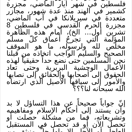
فلسطين في شهر أيار الماضي، مجزرة
كشمير في الهند منذ عدة شهور، مجازر
متعددة في سيريلانكا في آب الماضي،
مجزرة الحرم القدسي في فلسطين 8
تشرين أول… الخ)، أمام هذه الظاهرة
المؤلمة التي تجرحُ أعماق كلّ مسلم
مخلص لله ولرسوله، ما هو الموقف
الصحيح والسليم الواجب اتخاذه من قبلنا
نحن المسلمين حتى نضع حداً حقيقياً لهذه
الأعمال الوحشية البربرية وحتى تعاد
الحقوق إلى أصحابها والحقائق إلى نصابها
والأمور إلى سياقها الأصيل الذي ارتضاه
الله سبحانه لنا؟؟؟
إنّ جواباً صحيحاً عن هذا التساؤل لا بد
وأن يستند إلى أحكام الإسلام ومفاهيمه
وتشريعاته، فما من مشكلة حصلت أو
تحصل الآن أو قد تحصل في المستقبل
العاجل أو الآجل إلا ولها حلٌّ منبثق من