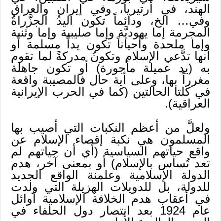
الهند، في أرتيريا، وفي إيران والعراق
وفي… الخ، ودائماً تكون اليدُ الجزَّراةُ
المجرمة إما يهوديَّة وإما صليبية وإما وثنية
وإما ملحدة وأحياناً تكون يداً مسلمة أو
أنها تدَّعي الإسلام وتكونُ مدركةً لما تقوم
به (يد عميلة مأجورة) أو تكون جاهلة
مغرراً بها، وعلى أية حال فالمصيبة واقعة
في كلتا الحالتين (كما في الحرب الإيرانية
العراقية).
ولعلَّ من أعظم النكبات التي أصيب بها
المسلمون هي نكبة إقصاء الإسلام عن
واقع حياتهم السياسية (أي أن حياتهم لم
تعد تُساس بالإسلام) أو بمعنى آخر، هدم
الدولة الإسلامية وعلمنة الواقع الجديد
للدولة، بل للدويلات الهزيلة التي ولدت
في أعقاب هدم الخلافة الإسلامية أوائل
عام 1924 بعد انتصار دول الحلفاء في