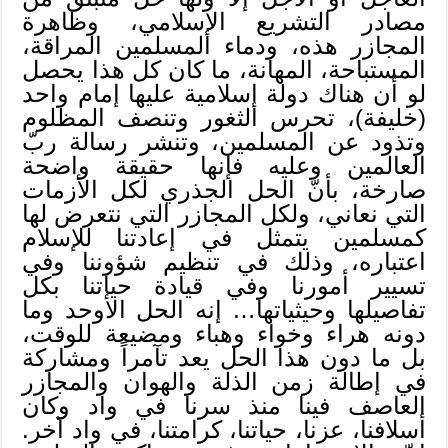
مصادر التشريع الإسلامي، وظاهرة
المجازر هذه، ودماء المسلمين المراقة،
المستباحة، المهانة، ما كان كل هذا يحصل
لو أن هناك دولة إسلامية عليها إمام واحد
(خليفة)، تحرس الثغور وتنصف المظلوم
وتذود عن المسلمين، وتنشر رسالة ربّ
العالمين وعليه فإنها حقيقة واضحة
صارخة، بأنّ الحل الجذري لكل الأزمات
التي نعاني، ولكل المجازر التي نتعرض لها
كمسلمين يتمثل في إعادتنا للإسلام
اعتباره، وذلك في تنظيم شؤوننا وفي
تسيير أمورنا وفي قيادة حياتنا بكل
تفاصيلها وحيثياتها… إنه الحل الأوحد وما
دونه هراء وخواء وهباء ومضيعة للوقت،
بل ما دون هذا الحل يعد تآمراً ومشاركة
في إطالة زمن الذلة والهوان والمجازر
العاصف فينا منذ سرنا في واد وكان
أسلافنا، عزنا، حياتنا، كرامتنا، في واد آخر.