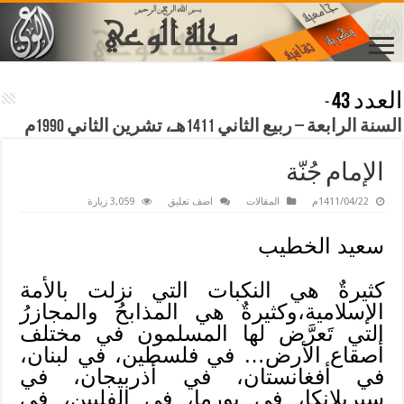
العدد 43
-
السنة الرابعة – ربيع الثاني 1411هـ، تشرين الثاني 1990م
الإمام جُنّة
1411/04/22م
المقالات
اضف تعليق
3,059 زيارة
سعيد الخطيب
كثيرةٌ هي النكبات التي نزلت بالأمة
الإسلامية،وكثيرةٌ هي المذابحُ والمجازرُ
التي تَعرَّض لها المسلمون في مختلف
أصقاع الأرض… في فلسطين، في لبنان،
في أفغانستان، في أذربيجان، في
سيريلانكا، في بورما، في الفلبين، في