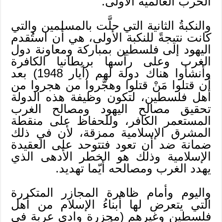
الحرب العالمية الأولى.
والنكبةُ الثانية التي حلَّت بالمسلمين والتي
كانت نتيجةً للنكبة الأولى، هي أن استُقدم
اليهود إلى فلسطين بمباركة ومعاونة دول
الغرب وعلى رأسها بريطانيا الكافرة
وأنشأوا هناك دولة لهم (أيار 1948) بعد
أن قتلوا مَنْ قتلوا وهجَّروا من هجروا من
أهل فلسطين، لتكون وظيفة هذه الدولة
تحقيق مصالح اليهود ومصالح الغرب
المستعمر الكافر، وللحفاظ على منقطة
المشرق الإسلامية ممزقة، لأن في ذلك
ضمانة ضد أن تعود فتتوحد على العقيدة
الإسلامية وذلك هو الخطر الأدهى الذي
يهدد الغرب ومصالحه أيّما تهديد.
واليوم وأمام ظاهرة المجازر المتكررة
التي يتعرض لها أبناءُ الإسلام من أهل
فلسطين وغيرهم (مجزرة وادي عربة في