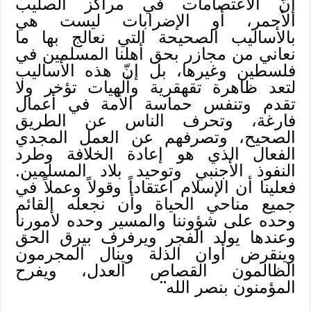
إنّ الاعتصامات في مراكز الصليب
الأحمر، أو الإضرابات ليست هي
بالأساليب الصحيحة التي نعالج بها ما
نعاني من مجازر بحق أهلنا المسلمين في
فلسطين وغيرها، بل إنّ هذه الأساليب
لتعد ظاهرة تقهقرية وألهيات تؤخر ولا
تقدم وتنفس حماسة الأمة في أعمال
فارغة، وتحرف الناس عن الطريق
الصحيح، وتصرفهم عن العمل المجدي
الفعال الذي هو إعادة الخلافة وطرد
النفوذ الأجنبي وتوحيد بلاد المسلمين.
فعلينا أن الإسلام اعتقاداً وقولاً وعملاً في
جميع مناحي الحياة وأن نجعله القائم
وحده على شؤوننا والمسير وحده لأمورنا
وعندها يولد الفجر ويرفرف بيرق الحق
وينقرض أوان الذلة وينال المجرمون
الظالمون القصاص العدل، ويفرح
المؤمنون بنصر الله
¨