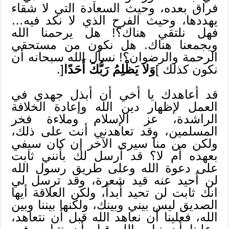
فراق بعده، وحيث السعادة التي لا شقاء
يهددها، وحيث الفرح الذي لا نكد فيه…
فهل نلتقي هناك؟! هل يرحمنا الله
ويجمعنا هناك. هل نكون من مستحقي
الرحمة والرضوان؟! نسأل الله سبحانه أن
نكون كذلك ]
وَلاَ يَظْلِمُ رَبُّكَ أَحَدًا
[.
قد أعاهدك يا أخي أن أبذل جهدي في
العمل لإظهار دين الله وإعادة الخلافة
الراشدة، عز الإسلام وملاءة فخر
المسلمين، وقد تعاهدني أنت على ذلك،
ولكن من منا سيرى الآخر إن كان سيفي
بعهده أم لا؟ قد أرسل لك بأنني ثابت
على دعوة الله وعلى طريق رسول الله
لن أحيد عنه قيد شعرة، وقد ترسل لي
انك ثابت لن تحيد أبداً، ولكن العلاقة أيها
الصديق ليس بيني وبينك، ولكنها بيننا وبين
الله، فعلينا أن نعاهد الله قبل أن نتعاهد،