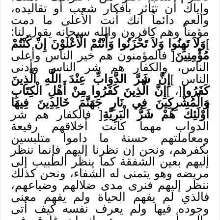
وإياك أن تتأثر بأفكار شعب أو تقاليده،
والعم دائماً أنك أنت الأعلى ما دمت
مؤمناً وهم كافرون والله سبحانه يقول لنا:
]
وَلاَ تَهِنُوا وَلاَ تَحْزَنُوا وَأَنْتُمْ الْأَعْلَوْنَ إِنْ كُنْتُمْ
مُؤْمِنِينَ
[ فالمؤمنون هم خير الناس وأعلى
الناس، والكفار هم شر الناس وأدنى
الناس ]
إِنَّ شَرَّ الدَّوَابِّ عِنْدَ اللَّهِ الَّذِينَ
كَفَرُوا
[، ]
إِنَّ الَّذِينَ كَفَرُوا مِنْ أَهْلِ الْكِتَابِ
وَالْمُشْرِكِينَ فِي نَارِ جَهَنَّمَ خَالِدِينَ فِيهَا
أُوْلَئِكَ هُمْ شَرُّ
الْبَرِيَّةِ
[ فالكفار هم شر
الدواب مهما كانت أخلاقهم رفيعة
ومعاملتهم حسنة ما داموا متلبسين
بكفرهم، ونحن إن نظرنا إليهم فإنما ننظر
إليهم بعين الشفقة كما ينظر الطبيب إلى
مريضه وهو يتمنى له الشفاء، ونحن كذلك
ننظر إليهم فنرى مدى ضلالهم وضياعهم،
فالذي لم يفهم الحياة ولم يفهم معنى
وجوده فيها ولم يعرف نفسه كيف أتى