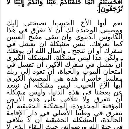
أَفَحَسِبْتُمْ أَنَّمَا خَلَقْنَاكُمْ عَبَثًا وَأَنَّكُمْ إِلَيْنَا لاَ
تُرْجَعُونَ
[.
نعم أيها الأخ الحبيب! نصيحتي إليك
ووصيتي الوحيدة لك أن لا تغرق في هذا
الكابوس الدنيوي وأن تبقى مفتح العينين
كما نعرفك، ليس مشكلة أن تفشل في
سفرك أو أن تنجح ـ وأسأل الله أن يوفقك
ـ ولكن هذا ليس مشكلة، المشكلة الكبرى
أن تفشل في سفرك الأكبر، أن تفشل في
امتحان الموت والحياة، أن تعود إلى ربك
مفلساً خاسراً، هذه هي المصيبة الكبرى
أيها الأخ الحبيب. ليس مشكلة أن نبتعد
عن بعضنا في هذه الدنيا، وليس مشكلة
أن نتفرق ولا نتلاقى على هذه الأرض
المؤقتة المحدودة، المشكلة الحقيقية أن
نتفرق في وطننا الأصلي في دار الإقامة
الخالدة، المشكلة الحقيقية أن لا نتلاقى
في جنة الله ورضوانه، حيث اللقاء الذي لا