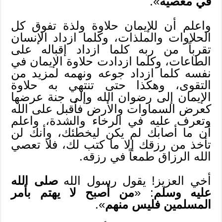
في معصية
».
واعلم أن للإيمان حلاوة ولذة تفوق كل
الحلاوات والملذات، وكلما ازداد الإنسان
تقرباً من ربه كلما ازداد إقباله على
الطاعات، وكلما ازدادت حلاوة الإيمان في
نفسه كلما ازداد جوعه ونهمه لمزيد من
التقوى، وهكذا حتى تنتهي به حلاوة
الإيمان إلى رضوان الله وإلى جنة عرضها
كعرض السماوات والأرض فأقبل على الله
وتعرف عليه في الرخاء والشدة، واعلم
أن ما أصابك لم يكن ليخطئك، وأنك لن
تأخذ من رزقك إلا ما كتب لك، فلا تعصي
الله الرزاق طمعاً في رزقه.
أخي العزيز! يقول رسول الله
صلى الله
عليه وسلم
: «
من أصبح لا يهتم بأمر
المسلمين فليس منهم
».