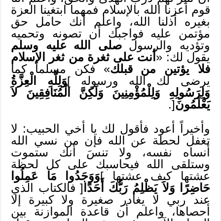
قوم أعزنا الله بالإسلام فمهما ابتغينا العزة
بغيره أذلنا الله، واعلم أنك حامل حق
مؤتمن عليه فواجبك أن تصونه وتحميه
وتؤديه والرسول
صلى الله عليه وسلم
يقول لك: «
أنت على ثغرة من ثغر الإسلام
فلا يؤتين من قبلك
» فكن مسلماً كما
يرضى لك الله ورسوله ]
وَلِلَّهِ الْعِزَّةُ
وَلِرَسُولِهِ وَلِلْمُؤْمِنِينَ وَلَكِنَّ الْمُنَافِقِينَ لاَ
يَعْلَمُونَ
[.
وأخيراً أعود فأقول لك يا أخي الحبيب: لا
تغفل لحطة عن الله فإن من نسي الله
أنساه نفسه، ولا تنسَ أنك ستموت
وستلقى الله فيحاسبك على كل لحظة
عشتها كيف عشتها ]
وَوَجَدُوا مَا عَمِلُوا
حَاضِرًا وَلاَ يَظْلِمُ رَبُّكَ أَحَدًا
[ فالكتاب الذي
عند ربي لا يغادر صغيرة ولا كبيرة إلا
أحصاها، واعلم أن قاعدة الموازنة بين