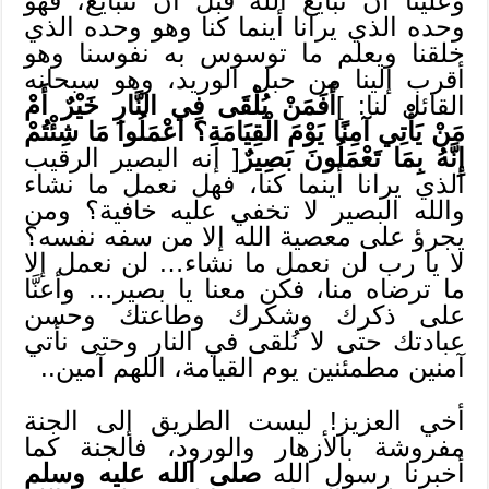
وعلينا أن نبايع الله قبل أن نتبايع، فهو
وحده الذي يرانا أينما كنا وهو وحده الذي
خلقنا ويعلم ما توسوس به نفوسنا وهو
أقرب إلينا من حبل الوريد، وهو سبحانه
القائل لنا: ]
أَفَمَنْ يُلْقَى فِي النَّارِ خَيْرٌ أَمْ
مَنْ يَأْتِي آمِنًا يَوْمَ الْقِيَامَةِ؟ اعْمَلُوا مَا شِئْتُمْ
إِنَّهُ بِمَا تَعْمَلُونَ بَصِيرٌ
[ إنه البصير الرقيب
الذي يرانا أينما كنا، فهل نعمل ما نشاء
والله البصير لا تخفي عليه خافية؟ ومن
يجرؤ على معصية الله إلا من سفه نفسه؟
لا يا رب لن نعمل ما نشاء… لن نعمل إلا
ما ترضاه منا، فكن معنا يا بصير… وأعنَّا
على ذكرك وشكرك وطاعتك وحسن
عبادتك حتى لا نُلقى في النار وحتى نأتي
آمنين مطمئنين يوم القيامة، اللهم آمين..
أخي العزيز! ليست الطريق إلى الجنة
مفروشة بالأزهار والورود، فالجنة كما
أخبرنا رسول الله
صلى الله عليه وسلم