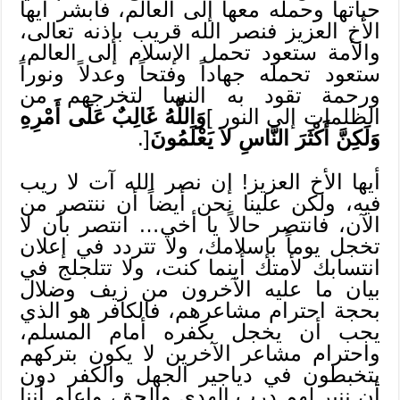
حياتها وحمله معها إلى العالم، فابشر أيها
الأخ العزيز فنصر الله قريب بإذنه تعالى،
والأمة ستعود تحمل الإسلام إلى العالم،
ستعود تحمله جهاداً وفتحاً وعدلاً ونوراً
ورحمة تقود به النسا لتخرجهم من
الظلمات إلى النور ]
وَاللَّهُ غَالِبٌ عَلَى أَمْرِهِ
وَلَكِنَّ أَكْثَرَ النَّاسِ لاَ يَعْلَمُونَ
[.
أيها الأخ العزيز! إن نصر الله آت لا ريب
فيه، ولكن علينا نحن أيضاً أن ننتصر من
الآن، فانتصر حالاً يا أخي… انتصر بأن لا
تخجل يوماً بإسلامك، ولا تتردد في إعلان
انتسابك لأمتك أينما كنت، ولا تتلجلج في
بيان ما عليه الآخرون من زيف وضلال
بحجة احترام مشاعرهم، فالكافر هو الذي
يجب أن يخجل بكفره أمام المسلم،
واحترام مشاعر الآخرين لا يكون بتركهم
يتخبطون في دياجير الجهل والكفر دون
أن ننير لهم درب الهدى والحق، واعلم أننا