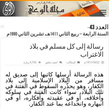
العدد 43
-
السنة الرابعة – ربيع الثاني 1411هـ، تشرين الثاني 1990م
رسالة إلى كل مسلم في بلاد
الاغتراب
1411/04/22م
المقالات
اضف تعليق
4,756 زيارة
هذه الرسالة أرسلها كاتبها إلى صديق له
مسافر من البلاد الإسلامية إلى بلاد
الكفار، وهو يحذّره السقوط في الفتنة في
تلك البلاد، سواء كانت الفتنة في سلوكه
وأخلاقه، أو في عقيدته وأفكاره، أو في
انبهاره وانخداعه بما عند الكفار.