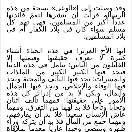
وقد وصلت إلى ا«الوعي» نسخة من هذه
الرسالة فرأت أن تنشرها لتعمّ فائدتها
عدداً أكبر من المسلمين، فهي تهم كل
مسلم سواء كان في بلاد الكفار أم في
بلاد المسلمين.
أيها الأخ العزيز! في هذه الحياة أشياء
كثيرة لا يعرف حقيقتها وقيمتها إلا
القليلون من الناس؛ نتأمل في هذه الدنيا
فنجد فيها الكثير الكثير من الملذات
والمسرات: نجد فيها التآلف والمحبة ونجد
فيها الوفاء والإخلاص، ونجد فيها الجمال
والمال، ولكن لا بد من إدراك كل هذه
الأمور على حقيقتها: فمهما تآلف اثنان
وتحابا وتآخا فلا بد لهما من التفرق، ومهما
عاش الإنسان سعيداً فلا بد أن يفارقهم،
ومهما جمع من المال فلا بد أن يتركه وراء
ظهره ويمضي وحيداً عارياً معدماً لملاقاة