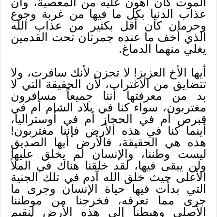
الموت كان أهون عليه من المعصية، وأن
عذاب الدنيا بكل ما فيها من غربة وجوع
وحرمان كان أقل بكثير من عذاب الله
الذي أخف ما عنده جمرتان تحت القدمين
يغلي منهما الدماغ.
أيها الأخ العزيز! لا تحزن لأنك سافرت، ولا
تتضايق من الاغتراب، لأن الحقيقة التي لا
بد من معرفتها أننا جميعاً مسافرون
مغتربون، سواء كنا في بلاد الشام أم في
قبرص أم في الحجاز أم في أوستراليا،
أينما كنا في هذه الأرض فإننا مغتربون!
هذه هي الحقيقة، فالأرض أيها الصديق
ليست وطننا، والإنسان لم يخلق عليها
ولن يبقى فيها، لقد خلقنا هناك في الملأ
الأعلى حيث خلق الله آدم في تلك الجنية
التي بدأت فيها حياة الإنسان وجرى ما
جرى مما تعرفه، فخرجنا من موطننا
الأصلي وهبطنا إلى هذه الأرض لنقيم