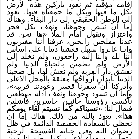
إقامة مؤقتة ثم نعود تاركين هذه الأرض
بكل ما فيها وبكل ما جمعناه فيها، نعود
إلى الوطن الحقيقي إلى دار البقاء، وهناك
إما أن تبيض وجوهنا، ونقف بكل فخر
واعتزاز ونقول أمام الملأ «ها نحن قد
عدنا مفلحين رابحين، عرفنا أننا مغتربون
وأننا عابروا سبيل فعشنا دنيانا على أساس
أننا لله وأننا إليه راجعون، ولم نخلد إلى
الأرض ولم نطمئن بالحياة الدنيا ولم
نعشق دار الغربة ولم نعش لها، بل صحبنا
الدنيا بأبدانٍ أرواحُها معلقة بالمحل الأعلى
وأدركنا أن سفرنا قصير وعودتنا قريبة»،
وإما أن تسود وجوهنا ونقف أذلة مهطعين
ناكسي رؤوسنا خائبين خاسرين فاشلين
فيقال لنا: «
نسيناكم كما نسيتم لقاء يومكم
هذا
». نعوذ بالله من ذلك. هناك إما أن
نحظى بالسعادة الحقيقية الدائمة في ظل
رضوان الله وفي جناته الفسيحة الرحبة
متحابين سعداء لاعبين كما يحلو لنا دون