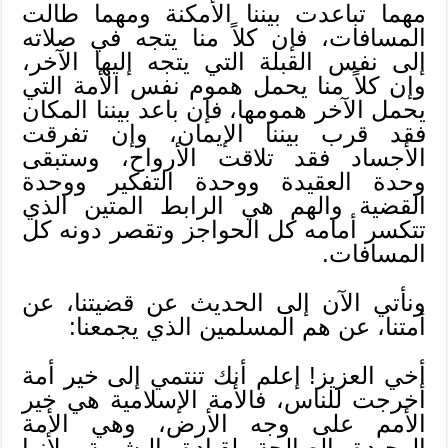
مهما تباعدت بيننا الأمكنة ومهما طالت
المسافات، فإن كلاً منا يتجه في صلاته
إلى نفس القبلة التي يتجه إليها الآخر،
وإن كلاً منا يحمل هموم نفس الأمة التي
يحمل الآخر همومها، فإن باعد بيننا المكان
فقد قرب بيننا الإيمان، وإن تفرقت
الأجساد فقد تلاقت الأرواح، وستبقى
وحدة العقيدة ووحدة التفكير ووحدة
القضية والهم هي الرابط المتين الذي
تتكسر أمامه كل الحواجز وتقصر دونه كل
المسافات.
ونأتي الآن إلى الحديث عن قضيتنا، عن
أمتنا، عن هم المسلمين الذي يجمعنا:
أخي العزيز! إعلم أنك تنتمي إلى خير أمة
أخرجت للناس، فالأمة الإسلامية هي خير
الأمم على وجه الأرض، وهي الأمة
الوحيدة الصالحة لقيادة البشرية، لأنها