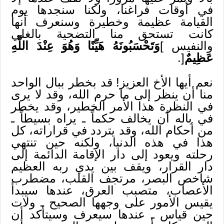
في أوقات فراغنا، ولكنا سنجدها يوم
القيامة عظيمة وخطيرة وسنعرف أنها
كانت تستحق منا التضحية بالغلي
والنفيس ]
وَتَحْسَبُونَهُ هَيِّنًا وَهُوَ عِنْدَ اللَّهِ
عَظِيمٌ
[.
نعم أيها الأخ العزيز! قد بخطر ببال الواحد
منا أن ينظر إلى ما حرم الله، وقد لا يرى
في النظرة هذا الأمر الخطير، وقد يخطر
في باله أن يخالف حكماً ـ يراه بسيطاً ـ
من أحكام الله، وقد يتردد في قراراته، كل
هذا في هذه الدنيا، ولكنه حين تنتهي
رحلته ويعود إلى دار الإقامة الدائمة إلى
دار القرار، ويقف بين يدي ربه العظيم
شاخص البصر، مرتجف القلب، مضطرب
الأعصاب، متصبب العرق، عندها سيبدأ
يقيس الأمور على وجهها الصحيح ـ ولات
حين قياس ـ عندها سيعرف وسيتأكد أن