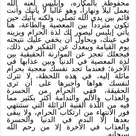
محفوظة بالمكاره، وإبليس لعنه الله
يعمل ليلاً ونهاراً، وهو غالباً لا يأتيك وأنت
قائم بين يدي الله تصلي، ولكنه يأتيك حين
تكون متردداً بين المعصية والطاعة، هنا
يأتي إبليس ليصور لك لذة الحرام ويزينه
في عينك، ويحاول أن يخفي عليك نتيجته
يوم القيامة ويبعدك عن التفكير في ذلك،
فيجعلك تعجز عن الموارنة الحقيقية بين
لذة المعصية في الدنيا وبين عذابها في
الآخرة؛ فعندما تجد نفسك معجبة بحرام
مائلة إليه، في هذه اللحظة، لا تترك
لنفسك هواها وأجبرها على أن ترى
الحقيقة، ففي الحرام من الحسرة
والعذاب والألم والندامة أكثر بكثير مما
فيه من اللذة الفنية الزائلة التي ستنتهي
فور الانتهاء من ارتكاب الحرام، ولا يبقى
بعدها إلا الندم في الدنيا والحسرة
والعذاب في الآخرة إلا من رحم الله
سبحانه.