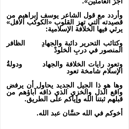
أجرُ العاملين».
وأردد مع قول الشاعر يوسف إبراهيم من
قصيدته التي تهز القلوب «الكوكب الأفل»
يرثي فيها الخلافة الإسلامية:
وكتائب التحرير دائبة والجهادِ الظافر
المنصور في دربِ الخلودْ
وتعود رايات الخلافة والجهاد ودولةُ
الإسلام شامخة تعود
وها هو ذا الجيل الجديد يحاول أن يرفض
واقع الذل والخزي الذي ذاقه آباؤهم من
قبلهم ثبتنا الله وإياكم على الطريق.
أخوكم في الله حسَّان عبد الله.