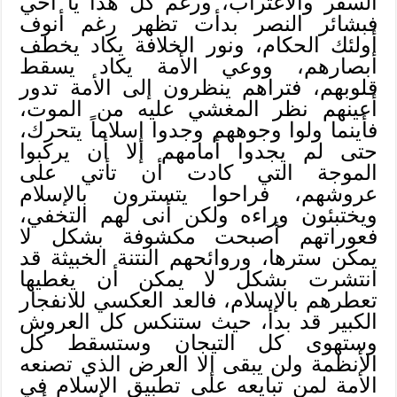
السفر والاغتراب، ورغم كل هذا يا أخي
فبشائر النصر بدأت تظهر رغم أنوف
أولئك الحكام، ونور الخلافة يكاد يخطف
أبصارهم، ووعي الأمة يكاد يسقط
قلوبهم، فتراهم ينظرون إلى الأمة تدور
أعينهم نظر المغشي عليه من الموت،
فأينما ولوا وجوههم وجدوا إسلاماً يتحرك،
حتى لم يجدوا أمامهم إلا أن يركبوا
الموجة التي كادت أن تأتي على
عروشهم، فراحوا يتسترون بالإسلام
ويختبئون وراءه ولكن أنى لهم التخفي،
فعوراتهم أصبحت مكشوفة بشكل لا
يمكن سترها، وروائحهم النتنة الخبيثة قد
انتشرت بشكل لا يمكن أن يغطيها
تعطرهم بالإسلام، فالعد العكسي للانفجار
الكبير قد بدأ، حيث ستنكس كل العروش
وستهوى كل التيجان وستسقط كل
الأنظمة ولن يبقى إلا العرض الذي تصنعه
الأمة لمن تبايعه على تطبيق الإسلام في