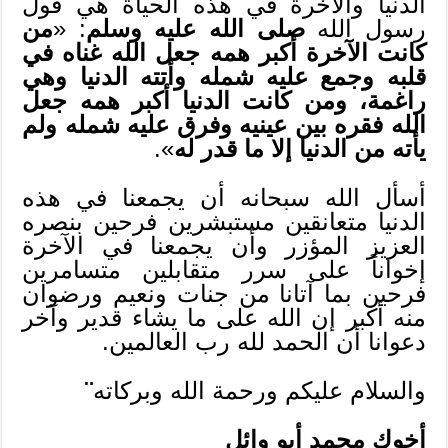
الدنيا والآخرة في هذه الحياة هي قول
رسول الله
صلى الله عليه وسلم
: «
من
كانت الآخرة أكبر همه جعل الله غناه في
قلبه وجمع عليه شمله وأتته الدنيا وهي
راغمة، ومن كانت الدنيا أكبر همه جعل
الله فقره بين عينيه وفرق عليه شمله ولم
يأته من الدنيا إلا ما قدر له
».
أسأل الله سبحانه أن يجمعنا في هذه
الدنيا متعانقين مستبشرين فرحين بنصره
العزيز المؤزر وأن يجمعنا في الآخرة
إخواناً على سرر متقابلين متسامرين
فرحين بما آتانا من جنات ونعيم ورضوان
منه أكبر إن الله على ما يشاء قدير وآخر
دعوانا أن الحمد لله رب العالمين.
والسلام عليكم ورحمة الله وبركاته
¨
أخوك محمد أبو وائل