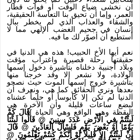
أن نخشى ضياع الوقت أو فوات قطار
العمر، وإما أن تحيق بنا التعاسة الحقيقية،
والشقاء والعذاب الذي لم يخطر ببال
إنسان في جحيم الغضب الإلهي مما لا
أستطيع أن أصوّر لك ما فيه.
نعم أيها الأخ الحبيب! هذه هي الدنيا في
حقيقتها رحلة قصيرة واغتراب مؤقت
وبلاد أجنبية دخلناه بتأشيرة دخول إسمها
الولادة، ولا نشعر إلا وقد خرجنا منها
بتأشيرة خروج إسمها الموت حيث نصحو
بعدها ونرى الحقائق كما هي، ونعرف أن
الدنيا لم تكن إلا كابوساً أو حلماً عشناه
لبضع ساعات قليلة وأن الآخرة هي
اليقظة وهي الواقع وهي الحياة ]
قَالَ كَمْ
لَبِثْتُمْ فِي الْأَرْضِ عَدَدَ سِنِينَ
@
قَالُوا لَبِثْنَا
يَوْمًا أَوْ بَعْضَ يَوْمٍ فَاسْأَلْ الْعَادِّينَ
@
قَالَ
إِنْ لَبِثْتُمْ إِلاَّ قَلِيلاً لَوْ أَنَّكُمْ كُنتُمْ تَعْلَمُونَ
@