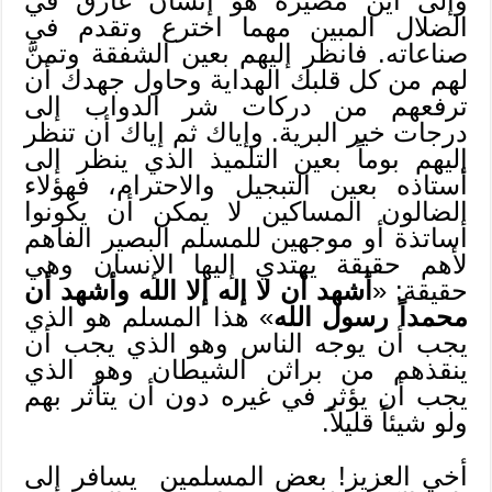
وإلى أين مصيره هو إنسان غارق في
الضلال المبين مهما اخترع وتقدم في
صناعاته. فانظر إليهم بعين الشفقة وتمنَّ
لهم من كل قلبك الهداية وحاول جهدك أن
ترفعهم من دركات شر الدواب إلى
درجات خير البرية. وإياك ثم إياك أن تنظر
إليهم بوماً بعين التلميذ الذي ينظر إلى
أستاذه بعين التبجيل والاحترام، فهؤلاء
الضالون المساكين لا يمكن أن يكونوا
أساتذة أو موجهين للمسلم البصير الفاهم
لأهم حقيقة يهتدي إليها الإنسان وهي
حقيقة: «
أشهد أن لا إله إلا الله وأشهد أن
محمداً رسول الله
» هذا المسلم هو الذي
يجب أن يوجه الناس وهو الذي يجب أن
ينقذهم من براثن الشيطان وهو الذي
يجب أن يؤثر في غيره دون أن يتأثر بهم
ولو شيئاً قليلاً.
أخي العزيز! بعض المسلمين يسافر إلى