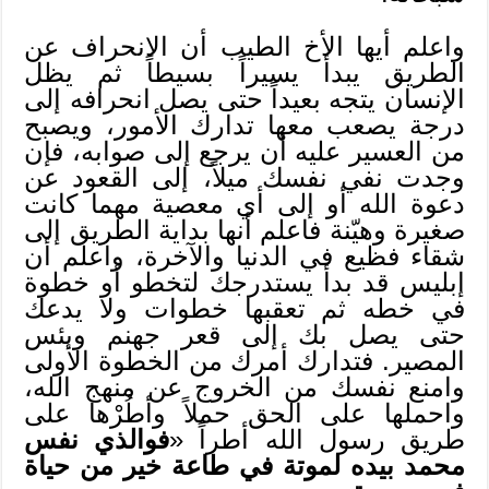
واعلم أيها الأخ الطيب أن الانحراف عن
الطريق يبدأ يسيراً بسيطاً ثم يظل
الإنسان يتجه بعيداً حتى يصل انحرافه إلى
درجة يصعب معها تدارك الأمور، ويصبح
من العسير عليه أن يرجع إلى صوابه، فإن
وجدت نفي نفسك ميلاً، إلى القعود عن
دعوة الله أو إلى أي معصية مهما كانت
صغيرة وهيّنة فاعلم أنها بداية الطريق إلى
شقاء فظيع في الدنيا والآخرة، واعلم أن
إبليس قد بدأ يستدرجك لتخطو أو خطوة
في خطه ثم تعقبها خطوات ولا يدعك
حتى يصل بك إلى قعر جهنم وبئس
المصير. فتدارك أمرك من الخطوة الأولى
وامنع نفسك من الخروج عن منهج الله،
واحملها على الحق حملاً وأطُرْها على
طريق رسول الله أطراً «
فوالذي نفس
محمد بيده لموتة في طاعة خير من حياة