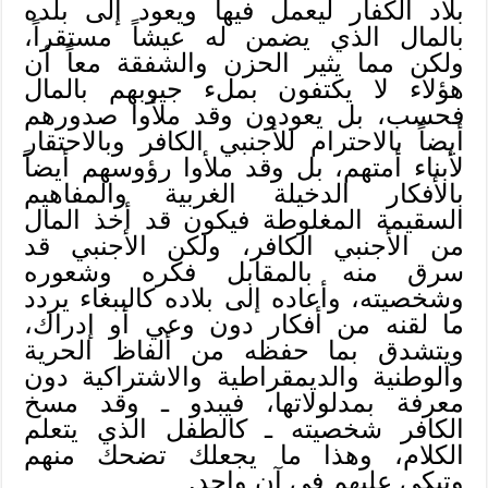
بلاد الكفار ليعمل فيها ويعود إلى بلده
بالمال الذي يضمن له عيشاً مستقراً،
ولكن مما يثير الحزن والشفقة معاً أن
هؤلاء لا يكتفون بملء جيوبهم بالمال
فحسب، بل يعودون وقد ملأوا صدورهم
أيضاً بالاحترام للأجنبي الكافر وبالاحتقار
لأبناء أمتهم، بل وقد ملأوا رؤوسهم أيضاً
بالأفكار الدخيلة الغربية والمفاهيم
السقيمة المغلوطة فيكون قد أخذ المال
من الأجنبي الكافر، ولكن الأجنبي قد
سرق منه بالمقابل فكره وشعوره
وشخصيته، وأعاده إلى بلاده كالببغاء يردد
ما لقنه من أفكار دون وعي أو إدراك،
ويتشدق بما حفظه من ألفاظ الحرية
والوطنية والديمقراطية والاشتراكية دون
معرفة بمدلولاتها، فيبدو ـ وقد مسخ
الكافر شخصيته ـ كالطفل الذي يتعلم
الكلام، وهذا ما يجعلك تضحك منهم
وتبكي عليهم في آن واحد.