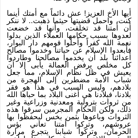
أيها الأخ العزيز! عش دائماً مع أمتك أينما
كنت، واحمل قضيتها حيثما ذهبت.. لا ننكر
أن أمتنا قد تخلفت، وأنها قد خضعت
لعدوها بسبب حكامها العملاء الذين بدلوا
نعمة الله كفراً وأحلوا قومهم دار البوار،
فأبعدوا الإسلام عن حياتنا وخدموا مصالح
أعدائنا بلد أن يخدموا مصالحنا وطاردوا
كل مخلص يرفض العمالة يأبى إلا أن
يعيش في ظل نظام الإسلام، مما جعل
شباب الأمة مضطرين إلى الهجرة من
بلادهم، وليس السبب في هذا هو فقر
بلادنا، فبلادنا هي أغنى البلاد بما حباها الله
من ثروات بترولية ومعدنية وزراعية وغير
ذلك، ولكن الحكام المجرمين سرقوا هذه
الثروات وباعوها بثمن بخس ليحفظوا بها
عروشهم، وتركوا أمتنا تعاني بؤس
الحرمان، وتركوا شبابنا يتجرع مرارة