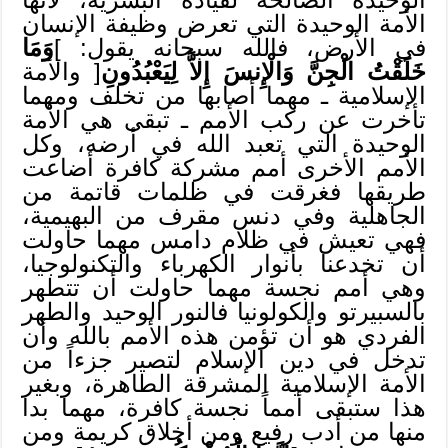
الأمة الوحيدة التي تعرض وظيفة الإنسان
في الأرض، فالله سبحانه يقول: ]
وَمَا
خَلَقْتُ الْجِنَّ وَالْإِنسَ إِلاَّ لِيَعْبُدُونِ
[ والأمة
الإسلامية ـ مهما أصابها من تخلف ومهما
تأخرت عن ركب الأمم ـ تبقى هي الأمة
الوحيدة التي تعبد الله في أرضه، وكل
الأمم الأخرى أمم مشركة كافرة أضاعت
طريقها فغرقت في ظلمات قاتمة من
الجاهلية وفي دنس مقرف من البهيمية،
فهي تعيش في ظلام دامس مهما حاولت
أن تخدعنا بأنوار الكهرباء والتكنولوجيا،
وهي أمم نجسة مهما حاولت أن تتطهر
بالسبيرتو والكولونيا فالنور الوحيد والطهر
الفردي هو أن تؤمن هذه الأمم بالله وأن
تدخل في دين الإسلام لتصير جزءاً من
الأمة الإسلامية المشرقة الطاهرة، وبغير
هذا ستبقى أمماً نجسة كافرة، مهما بدا
منها من أدب رفيع ومن أخلاق كريمة ومن