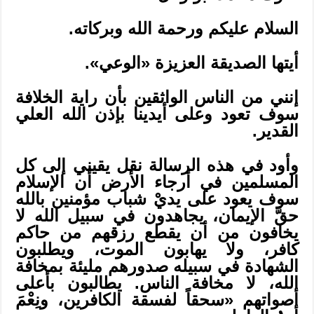
السلام عليكم ورحمة الله وبركاته.
أيتها الصديقة العزيزة «الوعي».
إنني من الناس الواثقين بأن راية الخلافة
سوف تعود وعلى أيدينا بإذن الله العلي
القدير.
وأود في هذه الرسالة نقل يقيني إلى كل
المسلمين في أرجاء الأرض أن الإسلام
سوف يعود على يديْ شباب مؤمنين بالله
حقَّ الإيمان، يجاهدون في سبيل الله لا
يخافون من أن يقطع رزقهم من حاكم
كافر، ولا يهابون الموت، ويطلبون
الشهادة في سبيله صدورهم مليئة بمخافة
الله، لا مخافة الناس. يطالبون بأعلى
أصواتهم «سحقاً لفسقة الكافرين، ونِعْمَ