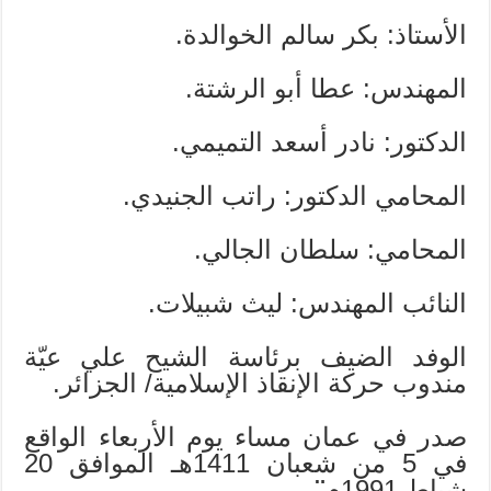
الأستاذ: بكر سالم الخوالدة.
المهندس: عطا أبو الرشتة.
الدكتور: نادر أسعد التميمي.
المحامي الدكتور: راتب الجنيدي.
المحامي: سلطان الجالي.
النائب المهندس: ليث شبيلات.
الوفد الضيف برئاسة الشيح علي عيّة
مندوب حركة الإنقاذ الإسلامية/ الجزائر.
صدر في عمان مساء يوم الأربعاء الواقع
في 5 من شعبان 1411هـ الموافق 20
شباط 1991م
¨