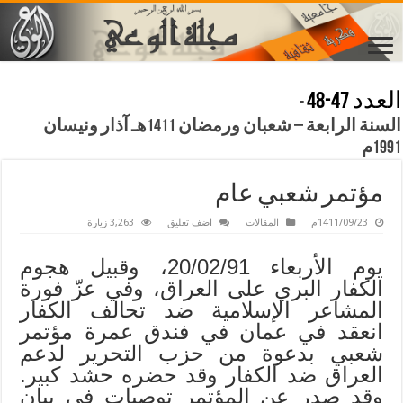
العدد 47-48
-
السنة الرابعة – شعبان ورمضان 1411هـ آذار ونيسان
1991م
مؤتمر شعبي عام
1411/09/23م
المقالات
اضف تعليق
3,263 زيارة
يوم الأربعاء 20/02/91، وقبيل هجوم
الكفار البري على العراق، وفي عزّ فورة
المشاعر الإسلامية ضد تحالف الكفار
انعقد في عمان في فندق عمرة مؤتمر
شعبي بدعوة من حزب التحرير لدعم
العراق ضد الكفار وقد حضره حشد كبير.
وقد صدر عن المؤتمر توصيات في بيان