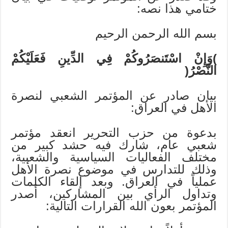
ختامي هذا نصه:
بسم الله الرحمن الرحيم
)وَإِنْ اسْتَنصَرُوكُمْ فِي الدِّينِ فَعَلَيْكُمْ
النَّصْرُ(
بيان صادر عن المؤتمر الشعبي لنصرة
الأهل في العراق:
بدعوة من حزب التحرير انعقد مؤتمر
شعبي عام، شارك فيه حشد كبير من
مختلف الفعاليات السياسية والشعبية،
وذلك للتدارس في موضوع نصرة الأهل
عملياً في العراق. وبعد إلقاء الكلمات
وتداول الرأي بين المشاركين، أصدر
المؤتمر بعون الله القرارات التالية: