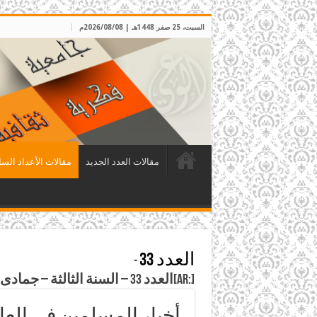
السبت، 25 صفر 1448هـ | 2026/08/08م
مقالات العدد الجديد
مقالات الأعداد السا
العدد 33
-
[:ar]العدد 33 – السنة الثالثة – جمادى الآخر 1410 هـ الموافق كانون الثاني 1990م[:]
أخبار المسلمين في العا