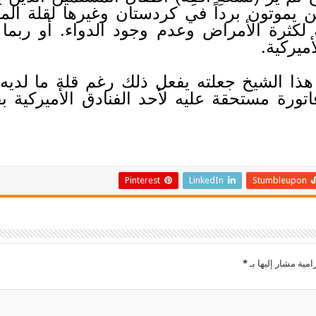
ين يموتون برداً في كردستان وغيرها لقلة ا
ة لكثرة الأمراض وعدم وجود الدواء. أو ربما 
ميركية.
هذا الشيخ جعلته يفعل ذلك رغم قلة ما لديه 
رة مستحقة عليه لأحد الفنادق الأميركية 
Pinterest
LinkedIn
Stumbleupon
امية مشار إليها بـ
*