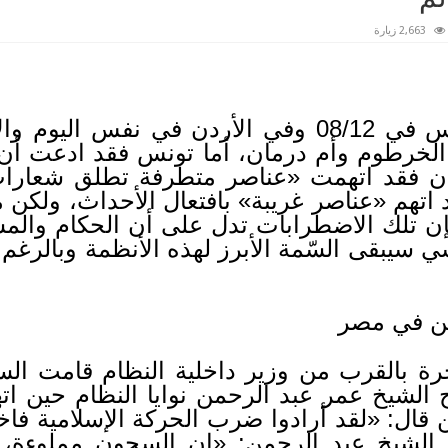
2,663 زيارة
تظاهرات اندلعت في تونس في 08/12 وفي الأردن في 
لخرطوم وأم درمان، أما تونس فقد ادعت أن م
أردن فقد اتهمت «عناصر متطرفة تطلق شعار
اتهم «عناصر غريبة» بافتعال الأحداث، ولكن م
إن تلك الاضطرابات تدل على أن الحكام والم
ي سيبقى السّمة الأبرز لهذه الأنظمة وبالرغم 
ين في مصر
رة بالقرب من وزير داخلية النظام قامت الس
لشيخ عمر عبد الرحمن نوايا النظام حين اته
ن قال: «لقد أرادوا ضرب الحركة الإسلامية فاخت
 الشيخ عبد الرحمن: «إن السجون مملوءة