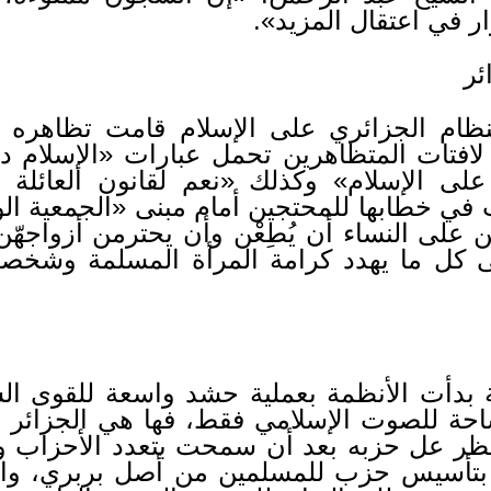
ار في اعتقال المزيد».
افتات المتظاهرين تحمل عبارات «الإسلام دينن
 على الإسلام» وكذلك «نعم لقانون العائلة
في خطابها للمحتجين أمام مبنى «الجمعية الو
ن على النساء أن يُطِعْن وأن يحترمن أزواجهّن
 كل ما يهدد كرامة المرأة المسلمة وشخصها
ة بدأت الأنظمة بعملية حشد واسعة للقوى السي
ساحة للصوت الإسلامي فقط، فها هي الجزائر ت
ت الحظر عل حزبه بعد أن سمحت بتعدد الأحزاب و
أسيس حزب للمسلمين من أصل بربري، والذي