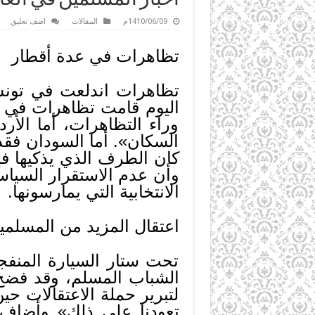
1410/06/09م
المقالات
اضف تعليق
تظاهرات في عدة أقطار
اليوم قامت تظاهرات في ا
وراء التظاهرات، أما ال
السكان». أما السودان فقد 
كان الطرف الذي يذكيها ف
وأن عدم الاستقرار السياس
الانتخابية التي يمارسونها.
اعتقال المزيد من المسلم
تحت ستار السيارة المنفج
الشباب المسلم، وقد فضح ا
لتبرير حملة الاعتقالات حي
تعودنا على ذلك» وأضاف