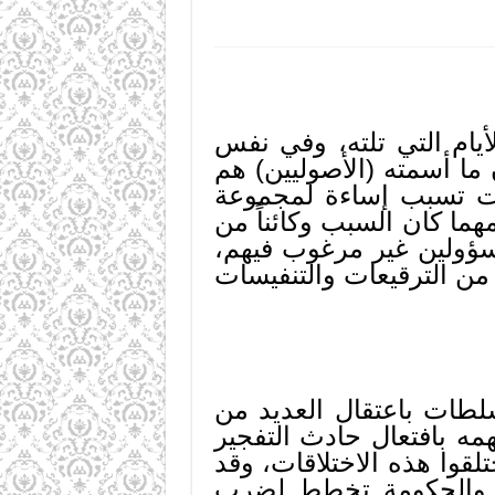
نفس اليوم والأيام التي تلته، وفي نفس
ا أسمته (الأصوليين) هم
ات تسبب إساءة لمجموعة
هما كان السبب وكائناً من
سؤولين غير مرغوب فيهم،
من الترقيعات والتنفيسات
لطات باعتقال العديد من
مه بافتعال حادث التفجير
لقوا هذه الاختلاقات، وقد
، والحكومة تخطط لضرب