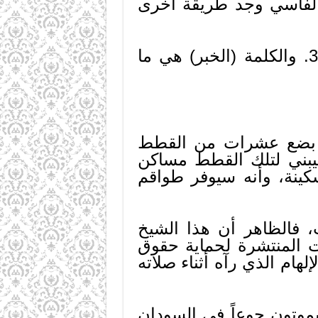
 الفاسي وجد طريقة أخرى
ونقل لنا كلمة كتبتها صحيفة «سان فرانسيسكو كرونيكل» في 31/11/89. والكلمة (الخبر) هي ما
جمع بضع عشرات من القطط
يبني لتلك القطط مساكن
ينة، وأنه سيوفر طواقم
، فالظاهر أن هذا الشيخ
ت المنتشرة لحماية حقوق
هام الذي رآه أثناء صلاته
 يموتون جوعاً في السودان