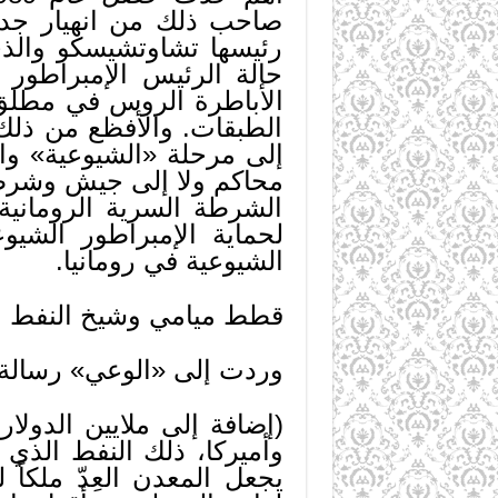
صاحب ذلك من انهيار جدار
رئيسها تشاوتشيسكو والذي
حالة الرئيس الإمبراطور 
الأباطرة الروس في مطلق هذ
الطبقات. والأفظع من ذلك 
إلى مرحلة «الشيوعية» وال
محاكم ولا إلى جيش وشرطة،
الشرطة السرية الرومانية
لحماية الإمبراطور الشيو
الشيوعية في رومانيا.
قطط ميامي وشيخ النفط
وردت إلى «الوعي» رسالة م
(إضافة إلى ملايين الدولا
وأميركا، ذلك النفط الذي
يجعل المعدن العِدّ ملكاً