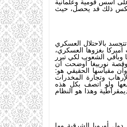
ة على أسس قومية وعلمانية
عكس ذلك قد يحصل، حيث
تتجسد بالاحتلال العسكري
 أميركا بغزوها العسكري،
ا وباقي الشعوب لكي تبرر
 وقصة نورييغا أوضحت أن
أن مقياسها الحقيقي هو:
الإرهاب وتجارة المخدرات
معها ولو اتصف بكل هذه
مقراطية وهذا هو النظام
بها ضمن دول أوروبا الشرقية وما