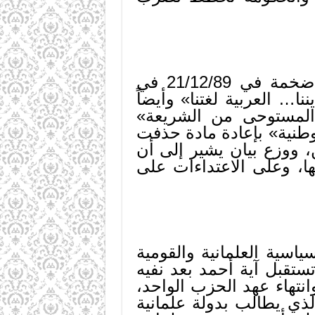
احتجاجاً على افتراءات النظام الجزائري على الإسلام قامت تظاهره ضخمة في 21/12/89 في
ا… العربية لغتنا» وأيضاً
 المستوحى من الشريعة»
طنية» بإعادة مادة حذفت
، ووزع بيان يشير إلى أن
، وعلى الاعتداءات على
اسية العلمانية والقومية
ستقبل آية أحمد بعد نفيه
انتهاء عهد الحزب الواحد،
 يطالب بدولة علمانية