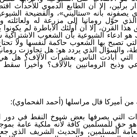
 برلين، إلا أن الطابع الدموي للأحداث اقتص
 يصفونه بأنه «ستاليني»، والفضيحة الشيوعية
الذي حوّل رومانيا إلى مزرعة له ولعائلته و
ا القرن، إلا أن أولئك الأباطرة لم يكونوا ي
هو ادعاء الشيوعية بأن الشعوب الاشتراكية س
تي تصبح بها الشعوب حاكمة لنفسها ولا تحتا
 والسؤال الذي يردد هو: هل تجاوزت رومانيا
 التي أبادت الناس بعشرات الآلاف؟ هل هي
عي وذبح الرومانيين بالآلاف؟ وأخيراً سق
ن أميركا قال مراسلها (أحمد الفحماوي):
رات التي يصرفها بعض شيوخ النفط في دور ال
 هو حق للمسلمين كافة لأنه ملكية عامة بم
 لعامة المسلمين، والحديث الشريف الذي جعل ال