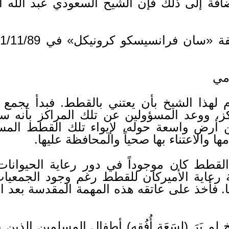
ضافة إلى ذلك فإن الشيح السعودي عبد الله
مي
إلهام لهذا الشيخ بأن يعتني بالقطط. فبدأ ي
ز، ووعد المسؤولين عن تلك المراكز بأنه س
 أرض واسعة حوله، لإيواء تلك القطط المسك
 والاعتناء بها صحياً والمحافظة عليها.
لقطط كان موجوداً في دور رعاية الحيوانات
رعاية الأميركان للقطط رغم وجود الجمعيا
. فأخذ على عاتقه هذه المهمة المقدسة بعد الإل
م يَرَ (لسَعَةِ أُفُقِه) أطفال المسلمين الذين