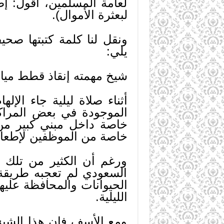
لعامة المسلمين، أقول: إ
لبعثرة الأموال).
يلي:
شيخ مهمته إنقاذ قطط ميا
أثناء صلاة ليلية جاء ال
الموجودة في بعض المراك
خاصة داخل مبني كبير من
خاصة من الموظفين لإطعامها
ورغم أن الكثير من تلك ا
السعودي لم تعجبه طريقة 
الحيوانات والمحافظة عليها
الليلية.
ومع الأسف فإن هذا الشيخ ل