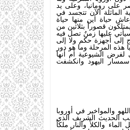
ر على رومانيا، وعلى يد
 الماثلة الآن تتجسد في
عاش حياة أين منها حياة
متلكون قصوراً بثلاثين من
يأتي عليها زمنٌ تصل فيه
ج إلى أجهزة حكم ولا إلى
 هذه المرحلة وما هو دور
 لفرض الشيوعية أم أنها
ط سمسار اليهود وانكشفت
لهو والمواخير في أوروبا
وجب الحديث الشريف الذي
ماء والكلأ والنار ملكاً