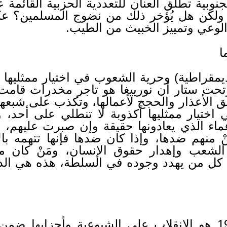
الجنوبية تطلق العنان للتعددية الحزبية القائم
ولكن هل يُؤخر ذلك من نضوج المسلمين؟ 
لوعي وتمييز الخبيث من الطيب.
ا
لديمقراطية) وحرية الشعوب في اختيار ممثليها 
وتحت ستار أن نورييغا هو تاجر مخدرات قامت
ق الأعذار والحجج لأعمالها، وتكذب على شبعه
اختيار ممثليها أكذوبة لا تنطلي على أحد،
اء الذي يعادونها حقيقة وإن صبرت عليهم، و
مَنْ منهم ضدها، وإذا كان ضدها فإنها تتهمه ب
ل الشعب وإهدار حقوق الإنسان، ومَنْ كان 
د كل من يهدد وجوده في السلطة، هذه هي الدي
أهم حدث حصل عام 1989 هو الانقلاب على الشيوعية وأحزا