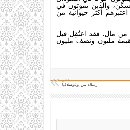
لمسكن، والذين يموتون في
اعتبرهم أكثر حيوانية من
من مال. فقد اعتُقِل قبل
بقيمة مليون ونصف مليون
التالي
رسالة من يوغوسلافيا