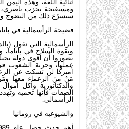
ثنائية اللغة، وهذه اليمن 
ومستفتحة بحزب ناصري، 
سيسرّع ذلك من النضوج وا
فضيحة الرأسمالية في بانام
الرأسمالية التي تقول (با
وبقوة السلاح في باناما، 
تصوروا أن أقوى دولة تختل
عملها، وحرية الشعوب في 
أميركا لن تسكت عن الزعم
مَنْ مِنَ الزعماء معها و
والدكتاتورية وأكل أموا
الصفات فإنها تحميه وتهد
الرأسمالي.
والشيوعية في رومانيا