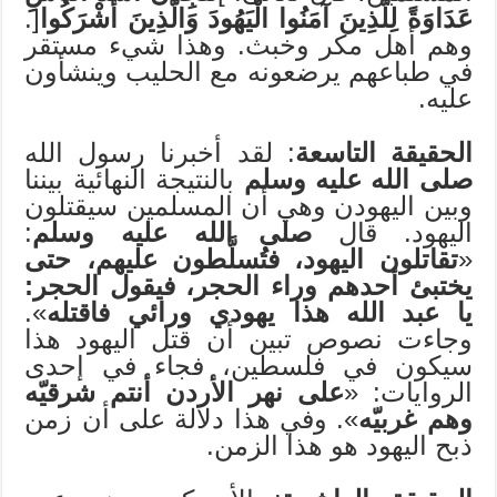
عَدَاوَةً لِلَّذِينَ آمَنُوا الْيَهُودَ وَالَّذِينَ أَشْرَكُوا
[.
وهم أهل مكر وخبث. وهذا شيء مستقر
في طباعهم يرضعونه مع الحليب وينشأون
عليه.
الحقيقة التاسعة
: لقد أخبرنا رسول الله
صلى الله عليه وسلم
بالنتيجة النهائية بيننا
وبين اليهودن وهي أن المسلمين سيقتلون
اليهود. قال
صلى الله عليه وسلم
:
«
تقاتلون اليهود، فتُسلَّطون عليهم، حتى
يختبئ أحدهم وراء الحجر، فيقول الحجر:
يا عبد الله هذا يهودي ورائي فاقتله
».
وجاءت نصوص تبين أن قتل اليهود هذا
سيكون في فلسطين، فجاء في إحدى
الروايات: «
على نهر الأردن أنتم شرقيّه
وهم غربيّه
». وفي هذا دلالة على أن زمن
ذبح اليهود هو هذا الزمن.