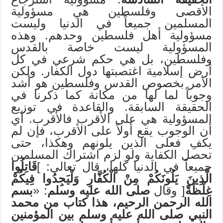
الأقصى وفلسطين هي مسؤولية
المسلمين جميعاً في الدنيا وليست
مسؤولية أهل فلسطين وحدهم. وهذه
المسؤولية ليست خاصة بالقدس
وفلسطين، بل هي حكم شرعي في كل
أرض إسلامية اغتصبتها دول الكفار. ولكن
الأمر بخصوص القدس وفلسطين هو أشد
وجوباً لما لها من مكانة كما ذكرنا في
الحقيقة السابقة. والقاعدة في توزيع
المسؤولية هي على الأقرب فالأقرب. أي
أن الوجوب يقع أولاً على الأقرب، فإن لم
يكفِ فعلى الذين يلونهم وهكذا، حتى
تحصل الكفاية ولو لزم اشتراك المسلمين
جميعاً في الدنيا كلها، قال تعالى: ]
قَاتِلُوا
الَّذِينَ يَلُونَكُمْ مِنْ الْكُفَّارِ وَلْيَجِدُوا فِيكُمْ
غِلْظَةً
[ وقال
صلى الله عليه وسلم
: «
بسم
الله الرحمن الرحيم، هذا كتاب من محمد
النبي
صلى الله عليه وسلم
بين المؤمنين