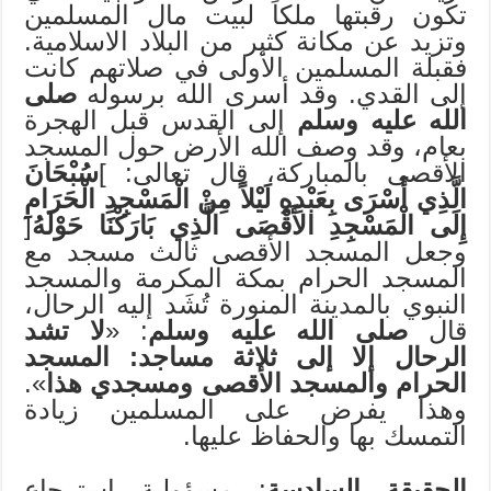
تكون رقبتها ملكاً لبيت مال المسلمين
وتزيد عن مكانة كثير من البلاد الاسلامية.
فقبلة المسلمين الأولى في صلاتهم كانت
إلى القدي. وقد أسرى الله برسوله
صلى
الله عليه وسلم
إلى القدس قبل الهجرة
بعام، وقد وصف الله الأرض حول المسجد
الأقصى بالمباركة، قال تعالى: ]
سُبْحَانَ
الَّذِي أَسْرَى بِعَبْدِهِ لَيْلاً مِنْ الْمَسْجِدِ الْحَرَامِ
إِلَى الْمَسْجِدِ الأَقْصَى الَّذِي بَارَكْنَا حَوْلَهُ
[
وجعل المسجد الأقصى ثالث مسجد مع
المسجد الحرام بمكة المكرمة والمسجد
النبوي بالمدينة المنورة تُشَد إليه الرحال،
قال
صلى الله عليه وسلم
: «
لا تشد
الرحال إلا إلى ثلاثة مساجد: المسجد
الحرام والمسجد الأقصى ومسجدي هذا
».
وهذا يفرض على المسلمين زيادة
التمسك بها والحفاظ عليها.
الحقيقة السادسة
: مسؤولية استرجاع