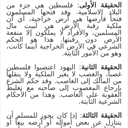
الحقيقة الأولى
: فلسطين هي جزء من
البلاد الاسلامية. وقد فتحها المسلمون
فتحاً فأرضها هي أرض خراجية، أي أن
ملكية رقبة الأرض هي لبيت مال
المسلمين، والأفراد لا يملكون إلا منفعة
الأرض دون رقبتها. هذا هو الحكم
الشرعي في الأرض الخراجية أينما كانت،
وهو من الأمور الثابتة.
الحقيقة الثانية
: اليهود اعتصبوا فلسطين
غصباً، والغصب لا يغير الملكية ولا ينقلها
من المالك إلى الغاصب. وقد حكم الشرع
بإرجاع المغصوب إلى صاحبه مع تغليظ
العقوبة على الغاصب. وهذا من الأحكام
الشرعية الثابتة.
الحقيقة الثالثة
: إذا كان يجوز للمسلم أن
يتنازل عن بعض أمواله أو أرضه بيعاً أو