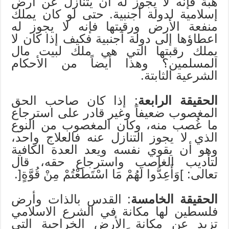
هبةً فإنه لا يجوز له أن يتنازل عن أرض
إسلامية لدولة أجنبية. حتى لو كان يملك
منفعة الأرض ورقبتها فإنه لا يجوز له
اعطاؤها إلى دولة أجنبية فكيف إذا كان لا
يملك رقبتها التي هي ملك لبيت مال
المسلمين؟ وهذا أيضاً من الأحكام
الشرعية الثابتة.
الحقيقة الرابعة
: إذا كان صاحب الحق
المغصوب ضعيفاً وغير قادر على استرجاع
ما غُصب منه، وكان المغصوب من النوع
الذي لا يجوز التنازل عنه فالعلاج واحد،
وهو أن يقوي نفسه ويعد العدة الكافية
لتأديب الغاصب واسترجاع حقه، قال
تعالى: ]وَأَعِدُّوا لَهُمْ مَا اسْتَطَعْتُمْ مِنْ قُوَّةٍ[.
الحقيقة الخامسة
: القدس بالذات وأرض
فلسطين لها مكانة في الشرع الاسلامي
تزيد عن مكانة الأرض الخراجية التي