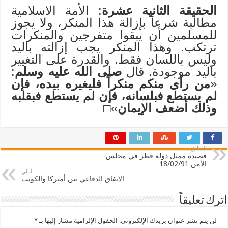
الحقيقة الثانية عشرة
: الأمة الاسلامية
مطالبة شرعاً بإزالة هذا المنكر، ولا يجوز
للمسلمين أن يبقوا متفرجين والمنكرات
ترتكب. وهذا المنكر يجب إزالته باليد
وليس باللسان فقط. والقدرة على التغيير
باليد موجودة. قال
صلى الله عليه وسلم
:
«
من رأى منكم منكراً فليغيره بيده، فإن
لم يستطع فبلسانه، فإن لم يستطع فبقلبه
وذلك أضعف الإيمان
»□
السابق
قصيدة ممثل دولة قطر في مجلس
الأمن 18/02/91
التالي
الاتفاق الدفاعي بين أميركا والكويت
اترك تعليقاً
لن يتم نشر عنوان بريدك الإلكتروني.
الحقول الإلزامية مشار إليها بـ
*