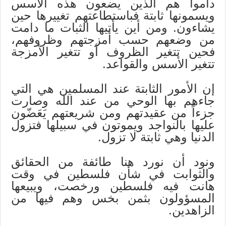
داموا هم الذين يضعون هذه الأسس
ويسمونها ثابتة فباستطاعتهم تغييرها حين
يشاءون. ومن أين يأتيها الثبات ما دامت
من وضعهم حسب أمزجتهم وظروفهم،
فحين تتغير الظروف أو تتغير الأمزجة
تتغير الأسس والقواعد.
إن الأمور الثابتة عند المسلمين هي التي
جاءهم بها الوحي من عند الله وصارت
جزءاً من عقيدتهم ومن شريعتهم يَعَضّون
عليها بالنواجد ويموتون في سبيلها فتزول
الدنيا وهي ثابتة لا تزول.
ونود أن نورد هنا طائفة من الحقائق
والثوابت في شأن فلسطين في وقت
هانت فيه فلسطين ورخصت، ويبيعها
المسؤولون بثمن بخس وهم فيها من
الزاهدين.