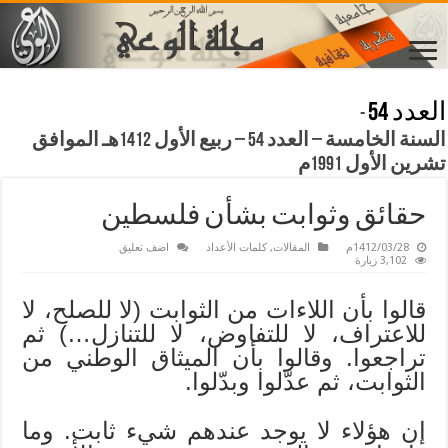
العدد 54
-
السنة الخامسة – العدد 54 – ربيع الأول 1412هـ الموافق
تشرين الأول 1991م
حقائق وثوابت بشأن فلسطين
1412/03/28م
المقالات
,
كلمات الأعداد
اضف تعليق
3,102 زيارة
قالوا بأن اللاءات من الثوابت (لا للصلح، لا
للاعتراف، لا للتفاوض، لا للتنازل…) ثم
تراجعوا. وقالوا بأن الميثاق الوطني من
الثوابت، ثم عدّلوا وبدّلوا.
إن هؤلاء لا يوجد عندهم شيء ثابت. وما