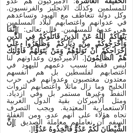
الحقيقة العاشرة
: الأميركيون هم عدو
للمسلمين وكذلك الانجليز والفرنسيون.
وكل دولة تتعاطف مع الهيود وتساعدهم
في عدوانهم واغتصابهم لبلاد المسلمين
هي عدوة للمسلمين. قال تعالى: ]
إِنَّمَا
يَنْهَاكُمْ اللَّهُ عَنْ الَّذِينَ قَاتَلُوكُمْ فِي الدِّينِ
وَأَخْرَجُوكُمْ مِنْ دِيَارِكُمْ وَظَاهَرُوا عَلَى
إِخْرَاجِكُمْ أَنْ تَوَلَّوْهُمْ وَمَنْ يَتَوَلَّهُمْ فَأُوْلَئِكَ
هُمْ الظَّالِمُونَ
[. الأميركيون وعداوتهم لنا
ليس فقط بسبب دعمهم لليهود في
اغتصابهم لفلسطين بل هم أنفسهم
معتدون مغتصبون وعدوانهم في حرب
الخليج وما زال ماثلاً واغتصابهم لثروات
النفط وغيرها مستمر بل وفي ازدياد.
ومثل الأميركان بقية الدول الغربية
الاستعمارية المعتدية. ويجب التصرف
تجاه هؤلاء على أنهم عدو. ومن الغفلة
السفه أن نعاملهم معاملة الصديق ]
إِنَّ
الشَّيْطَانَ لَكُمْ عَدُوٌّ فَاتَّخِذُوهُ عَدُوًّا
[.