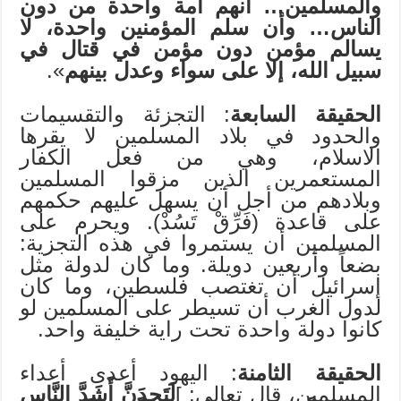
والمسلمين… أنهم أمة واحدة من دون
الناس… وأن سلم المؤمنين واحدة، لا
يسالم مؤمن دون مؤمن في قتال في
سبيل الله، إلا على سواء وعدل بينهم
».
الحقيقة السابعة
: التجزئة والتقسيمات
والحدود في بلاد المسلمين لا يقرها
الاسلام، وهي من فعل الكفار
المستعمرين الذين مزقوا المسلمين
وبلادهم من أجل أن يسهل عليهم حكمهم
على قاعدة (فَرِّقْ تَسُدْ). ويحرم على
المسلمين أن يستمروا في هذه التجزية:
بضعاً وأربعين دويلة. وما كان لدولة مثل
إسرائيل أن تغتصب فلسطين، وما كان
لدول الغرب أن تسيطر على المسلمين لو
كانوا دولة واحدة تحت راية خليفة واحد.
الحقيقة الثامنة
: اليهود أعدى أعداء
المسلمين، قال تعالى: ]
لَتَجِدَنَّ أَشَدَّ النَّاسِ