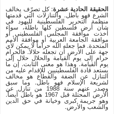
الحقيقة الحادية عشرة
: كل تصرّف يخالف
الشرع فهو باطل. والتنازلات التي قدمتها
منظمة التحرير الفلسطينية لليهود في
شأن أرض فلسطين كلها باطلة، سواء
أخذت موافقة المجلس الفلسطيني أو
موافقة الجامعة العربية أو موافقة الأمم
المتحدة. فما جعله الله حراماً لا يمكن لأي
جهة على الأرض أن تجعله حلالاً. فالحرام
حرام إلى يوم القيامة والحلال حلال إلى
يوم القيامة. وهذا هو معنى الثابت. إن ما
يستعد قادة الفلسطينيين للإقدام عليه من
التنازل عن الضفة والقطاع هو مخالف
لشريعة الإسلام فهو باطل. وما سبق
وصدر عنهم سنة 1988 من تنازل عن
الأرض المحتلة قبل 1967 هو باطل أيضاً.
وهو جريمة كبرى وخيانة في حق الدين
والشعب والأرض.