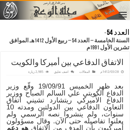
العدد 54
-
السنة الخامسة – العدد 54 – ربيع الأول 1412هـ الموافق
تشرين الأول 1991م
الاتفاق الدفاعي بين أميركا والكويت
1412/03/28م
المقالات
اضف تعليق
2,985 زيارة
بعد ظهر الخميس 19/09/91 وقّع وزير
الدفاع الكويتي علي السالم الصباح ووزير
الدفاع الأميركي ريتشارد تشيني اتفاق
التعاون الدفاعي بين الدولتين ومدته 10
سنوات، ولم ينشروا نصه الرسمي ولم
يعلنوا تفاصيله حتى الآن. وقال مسؤولون
أميركيون بأن الهدف من الاتفاق
هو دعم