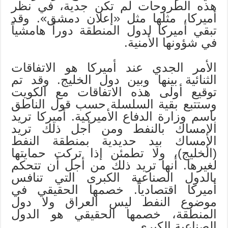
هذه الطروحات لم تكن جدية، في نظر
أميركا، مثلها مثل «إعلان دمشق». وقد
تبقي أميركا لدول المنطقة دوراً هامشياً
في شؤونها الأمنية.
الأمر الجدي عند أميركا هو الاتفاقات
الثنائية بينها وبين دول الخليج. وقد تم
توقيع أولى هذه الاتفاقات مع الكويت
وستتبع بقية السلسلة حسب قول الناطق
باسم وزارة الدفاع الأميركية. أميركا تريد
الإمساك بالنفط ومن أجل ذلك تريد
الإمساك بيد حديدية بمنطقة النفط
(الخليج)، ولا تطمئن إذا تركت حمايتها
لغيرها. أنها تريد ذلك من أجل أن تتحكم
بالدول الصناعية الكبرى التي تنافس
أميركا اقتصادياً. خصمها الحقيقي في
موضوع النفط ليس العراق ولا دول
المنطقة، خصمها الحقيقي هو الدول
الصناعية الكبرى.