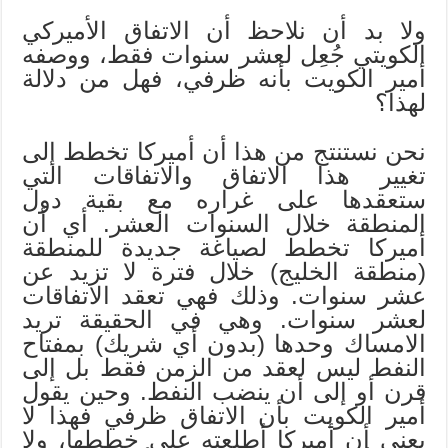
ولا بد أن نلاحظ أن الاتفاق الأميركي
الكويتي جُعِل لعشر سنوات فقط، ووصفه
أمير الكويت بأنه ظرفي، فهل من دلالة
لهذا؟
نحن نستنتج من هذا أن أميركا تخطط إلى
تغيير هذا الاتفاق والاتفاقات التي
ستعقدها على غراره مع بقية دول
المنطقة خلال السنوات العشر. أي أن
أميركا تخطط لصياغة جديدة للمنطقة
(منطقة الخليج) خلال فترة لا تزيد عن
عشر سنوات. وذلك فهي تعقد الاتفاقات
لعشر سنوات. وهي في الحقيقة تريد
الامساك وحدها (بدون أي شريك) بمفتاح
النفط ليس لعقد من الزمن فقط بل إلى
قرن أو إلى أن ينضب النفط. وحين يقول
أمير الكويت بأن الاتفاق ظرفي فهذا لا
يعني أن أميركا أطلعته على خططها، ولا