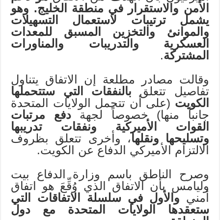
الأمن والاستقرار في منطقة الخليج. وهو
يشمل ترتيبات لاستعمال التسهيلات
والموانئ والتخزين المسبق للمعدات
العسكرية والتدريبات والمناورات
المشتركة
.
وقالت مصادر مطلعة إن الاتفاق يتناول
تفاصيل تتعلق
بالنفقات التي ستتحملها
الكويت
(على أن تتحمل الولايات المتحدة
جانباً منها) خصوصاً لجهة
دفع مرتبات
القوات الأميركية ونفقات تدريبها
وتسليحها ونقلها
، وأخرى تتعلق بظروف
الالتزام الأميركي الدفاع عن الكويت.
وصرح الناطق باسم وزارة الدفاع بيت
وليامس بأن الاتفاق الذي وُقِّعَ هو اتفاق
أمني
والأول في سلسلة الاتفاقات التي
ستعقدها الولايات المتحدة مع دول