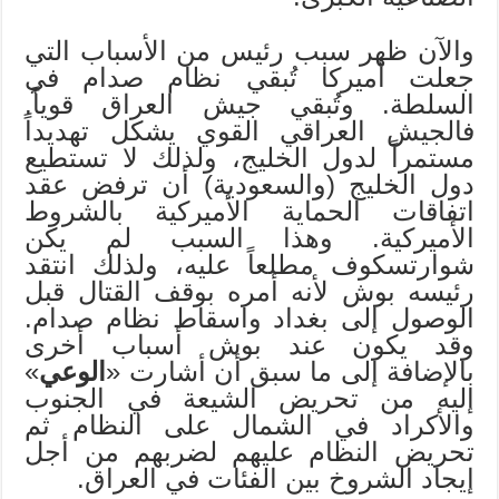
والآن ظهر سبب رئيس من الأسباب التي
جعلت أميركا تُبقي نظام صدام في
السلطة. وتُبقي جيش العراق قوياً.
فالجيش العراقي القوي يشكل تهديداً
مستمراً لدول الخليج، ولذلك لا تستطيع
دول الخليج (والسعودية) أن ترفض عقد
اتفاقات الحماية الأميركية بالشروط
الأميركية. وهذا السبب لم يكن
شوارتسكوف مطلعاً عليه، ولذلك انتقد
رئيسه بوش لأنه أمره بوقف القتال قبل
الوصول إلى بغداد واسقاط نظام صدام.
وقد يكون عند بوش أسباب أخرى
بالإضافة إلى ما سبق أن أشارت «
الوعي
»
إليه من تحريض الشيعة في الجنوب
والأكراد في الشمال على النظام ثم
تحريض النظام عليهم لضربهم من أجل
إيجاد الشروخ بين الفئات في العراق.