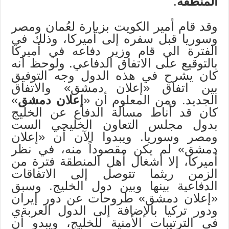
المنطقة
.
وقد قام أمير الكويت بزيارة لعُمان ومصر
وسوريا قبل سفره إلى أميركا، وذلك في
الفترة الي قام وزير دفاعه في أميركا
بالتوقيع على الاتفاق الدفاعي. ولوحظ أنه
كان يشرح في هذه الدول وجه التوفيق
بين اتفاق «إعلان دمشق» والاتفاق
الجديد. ومن المعلوم أن «
إعلان دمشق
»
كان قد أناط مسألة الدفاع عن الخليج
بدول مجلس التعاون الخليجي الست
ومصر وسوريا. ويبدوا الآن أن «إعلان
دمشق» لم يكن مقصوداً منه، في نظر
أميركا، إلا اشغال أهل المنطقة فترة من
الزمن ريثما تتوصل إلى الاتفاقات
الدفاعية بينها وبين دول الخليج. وسبق
«إعلان دمشق» طروحات عن دور إيران
ودور تركيا بالإضافة إلى الدول العربةي
في الترتيبات الأمنية للخليج، ويبدو أن