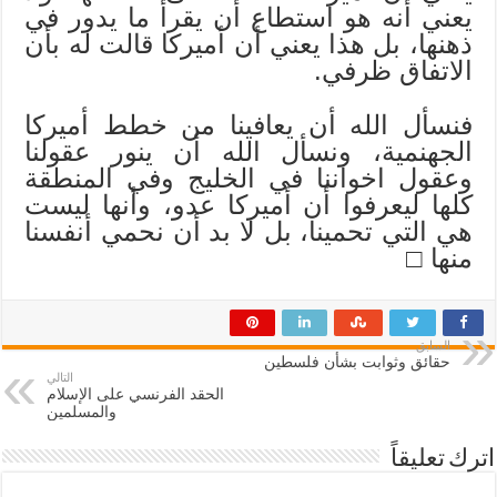
يعني أنه هو استطاع أن يقرأ ما يدور في
ذهنها، بل هذا يعني أن أميركا قالت له بأن
الاتفاق ظرفي.
فنسأل الله أن يعافينا من خطط أميركا
الجهنمية، ونسأل الله أن ينور عقولنا
وعقول اخواننا في الخليج وفي المنطقة
كلها ليعرفوا أن أميركا عدو، وأنها ليست
هي التي تحمينا، بل لا بد أن نحمي أنفسنا
منها □
السابق
حقائق وثوابت بشأن فلسطين
التالي
الحقد الفرنسي على الإسلام
والمسلمين
اترك تعليقاً