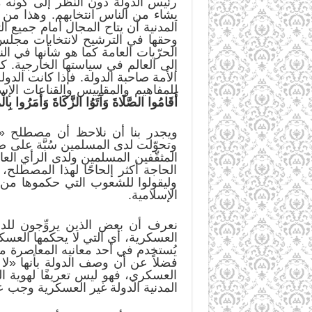
رئيس الدولة دون النظر إلى كونه 
يشاء من الناس انتخابهم. وهذا من 
المدنية أن يتاح المجال أمام جميع ا
وحقها في الترشيح لانتخابات مجلس 
الحرّيات العامة كما هو شأنها في ا
إلى العالم في سياستها الخارجية. ك
الأمة صاحبة الدولة. فإذا كانت الدول
للمفاهيم والمقاييس والقناعات الإسلا
أَقَامُوا الصَّلَاةَ وَآَتَوُا الزَّكَاةَ وَأَمَرُوا بِال
ويجدر بنا أن نلاحظ أن مصطلح «الد
وتحوّلت لدى المسلمين سُبَّة على ص
الحاجة أكثر إلحاحًا لهذا المصطلح، 
وليقولوا للشعوب التي حكموها من جهة
الإسلامية.
نعرف أن بعض الذين يروِّجون للدول
العسكرية، أي التي لا يحكمها العسك
يُستخدم في أحد معانيه المعاصرة مقا
فضلاً عن أن وصف الدولة بأنها «ل
العسكري، فهو ليس تعريفًا لهوية ال
المدنية الدولة غير العسكرية وجب عل