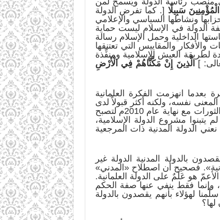
ى منصب رئاسة الدولة ويُسمح لمن
لْمُؤْمِنِينَ سَبِيلًا
[. كما تفرض الدولة
أحزابها ونشاطها السياسي والإعلامي
فة الدولة في الإسلام ليست حماية
ستها الداخلية وحمل الإسلام رسالة
 والأفكار والمقاييس التي تعتنقها
دة لطريقة العيش الإسلامية ومنفِّذة
الى: ]
الَّذِينَ إِنْ مَكَّنَّاهُمْ فِي الْأَرْضِ
ة بعدما انهزمت الفكرة العلمانية
معنى نفسه، ولكنه أكثر قبولاً لدى
المثقّفين المسلمين ولدى الرأي العامّ عمومًا، فكان أن اعتمدوا مصطلح «الدولة المدنية». ثم أتت الثورات مع نهاية عام 2010م لتصبح
لم يتبنوا مشروع الدولة الإسلامية،
 نعني الدولة المدنية ذات المرجعية
صدون بالدولة المدنية الدولة غير
مدنية». فصحيح أن اصطلاح «المدني»
ّ هو عَلَمٌ على الدولة العلمانية.
 وإنما فقط ينفي عنها صفة الحكم
ّمنا لهؤلاء بأنهم يقصدون بالدولة
لها؟