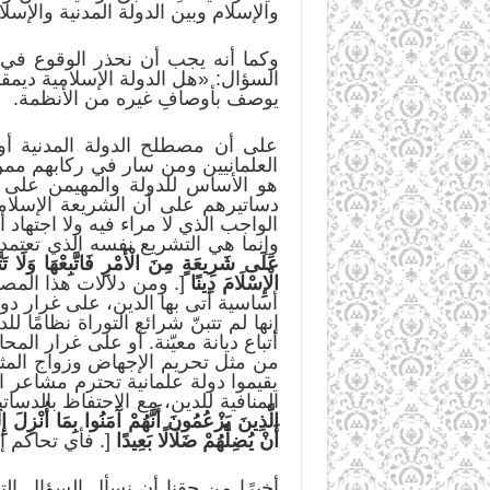
والإسلام وبين الدولة المدنية والإسل
وكما أنه يجب أن نحذر الوقوع في 
السؤال: «هل الدولة الإسلامية ديمق
يوصف بأوصافِ غيره من الأنظمة.
على أن مصطلح الدولة المدنية أو ا
العلمانيين ومن سار في ركابهم ممن
هو الأساس للدولة والمهيمن على د
دساتيرهم على أن الشريعة الإسل
الواجب الذي لا مراء فيه ولا اجتها
وإنما هي التشريع نفسه الذي تعتمده
عَلَى شَرِيعَةٍ مِنَ الْأَمْرِ فَاتَّبِعْهَا وَلَا تَتَّ
الْإِسْلَامَ دِينًا
[. ومن دلالات هذا المصط
أساسية أتى بها الدين، على غرار دو
إنها لم تتبنّ شرائع التوراة نظامًا للدو
أتباع ديانة معيّنة. أو على غرار الم
من مثل تحريم الإجهاض وزواج المثلي
يقيموا دولة علمانية تحترم مشاعر ا
المنافية للدين، مع الاحتفاظ بالدساتي
الَّذِينَ يَزْعُمُونَ أَنَّهُمْ آَمَنُوا بِمَا أُنْزِل
أَنْ يُضِلَّهُمْ ضَلَالًا بَعِيدًا
[. فأي تحاكم 
أخيرًا من حقنا أن نسأل السؤال التا