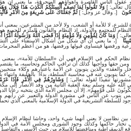
 عقول الناس القاصرة وأهواؤهم المنحرفة، ما يعني أن هؤل
ل تعالى: ]
وَلَا تَقُولُوا لِمَا تَصِفُ أَلْسِنَتُكُمُ الْكَذِبَ هَذَا حَلَالٌ وَهَذَ
ِحُونَ
[. وقال عز وجل: ]
ثُمَّ جَعَلْنَاكَ عَلَى شَرِيعَةٍ مِنَ الْأَمْرِ فَاتَّبِعْهَ
دة للشرع، لا للأمة أو الشعب، ولا لأحد من المشرعين، بمعنى أن
ظام للمجتمع والدولة، إذ النظام والقانون الملزِم للجميع هو
الى: ]
وَمَا كَانَ لِمُؤْمِنٍ وَلَا مُؤْمِنَةٍ إِذَا قَضَى اللَّهُ وَرَسُولُهُ أَمْرًا أَ
ِينًا
[، ما يعني أن أي شكل من أشكال الاستفتاء على التشر
رعية ورفضها فيتساوى قبولها ورفضها، هو من أعظم المحرمات
يها نظام الحكم في الإسلام فهي أن «السلطان للأمة»، بمعن
 ومن حقها وواجبها كذلك أن تراقب الحاكم وتحاسبه، ما يقتض
حل والعقد» والذين ينوبون عن الأمة باعتبارهم وكلاء منتخب
، كما ينوبون عنه في محاسبة السلطة، بدءًا بالخليفة وانتهاء ب
شورتها تنفيذًا لقوله تعالى: ]
وَشَاوِرْهُمْ فِي الْأَمْرِ فَإِذَا عَزَمْت
لله عليه وسلم بيعة العقبة الثانية من وفد الأنصار إلى مكة 
رَ نَقِيباً يَكُونُونَ عَلَى قَوْمِهِمْ». إلا أن مجلس الأمة الذي ينتخبه 
مجلس ينوب عن الناس في مشورة الدولة والتعبير عن رأيهم 
وجود للسلطة التشريعية في الدولة الإسلامية بالمعنى الذي تحمله
ه بين نظامين لا يعني أنهما شيء واحد، وحاشا لنظام الإسلام
 تختار حاكمها وكذلك وجود الشورى ومجلس الأمة في الدولة الإ
قع الديمقراطية ومناقضتها للإسلام من حيث الأسس والتفاصيل. 