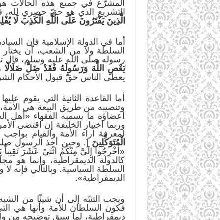
المشرّع في جميع هذه الحالات هو
التشريع الذي هو حقّ حصري لله، قا
الَّذِينَ يَفْتَرُونَ عَلَى اللَّهِ الْكَذِبَ لَا يُفْل
أما في الدولة الإسلامية فإن السيا
السلطة ولا من الشعب، أن يختار الن
رسوله صلى الله عليه وسلم، قال تع
يَعْصِ اللَّهَ وَرَسُولَهُ فَقَدْ ضَلَّ ضَلَالًا مُب
يعطى الناس حقّ قبول الأحكام الش
أما القاعدة الثانية التي يقوم عل
وتنصيبه من طريق البيعة هي الأمة،
أعضاؤه ما يسميه الفقهاء «أهل ال
وربما اختيار الخليفة إن اقتضى الأمر
لمعرفة آراء الأمة والقيام بواجب م
الْمُتَوَكِّلِينَ
[. وحين أخذ الرسول صلى ا
«أَخْرِجُوا إِلَىَّ مِنْكُمُ اثْنَىْ عَشَ
كالدولة الديمقراطية، وإنما هو 
السلطة السياسية. وبالتالي فإنه لا 
الديمقراطية».
ويجب التنبّه إلى أن شيئًا من الشب
فكون السلطان للأمة وأنها هي التي
ديمقراطية، لِما سبق توضيحه من وا