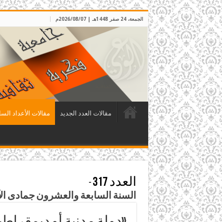
الجمعة، 24 صفر 1448هـ | 2026/08/07م
مقالات العدد الجديد
مقالات الأعداد السا
العدد 317
-
السنة السابعة والعشرون جمادى الآخرة 1434هـ – نيسا
«دولة مدنية أو ديمقراط