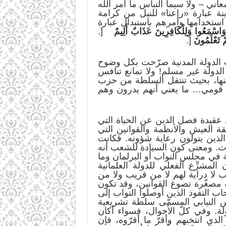
ني – ولا سيما التباس ما أمر الله
ة عبارة «راعنا» للنيل من كرامة
استخدامها وأمرهم باستبدال عبارة
َا وَاسْمَعُوا وَلِلْكَافِرِينَ عَذَابٌ أَلِيمٌ
[.
مْ تَعْلَمُونَ
[.
ب الدولة المدنية صرّحت بكل وضوح
لدولة غير مسلم! ولا تمانع تنافس
بينها، بحيث تنتقل السلطة من حزب
 أو قومي… ما يعني أنهم يدرون وهم
 عقيدة فصل الدين عن الحياة التي
 العيش والأنظمة والقوانين التي
لذين يتولون رعاية شؤونه. فكانت
ت. ومعنى كون السيادة للشعب أنه
 في مجلس النواب أو البرلمان وما
المشرِّع الفعلي للدولة العلمانية
 لا دراية لهم لا من قريب ولا من
ة مصغّرة تصوغ القوانين، وقد تكون
 النفوذ الذين أوصلوا النواب إلى
س النيابي المسمّى سلطة تشريعية
ولة. وفي كلّ الأحوال، فسواء أكان
لذي انتخبهم وأقرّ ما أقرّوه، فإن