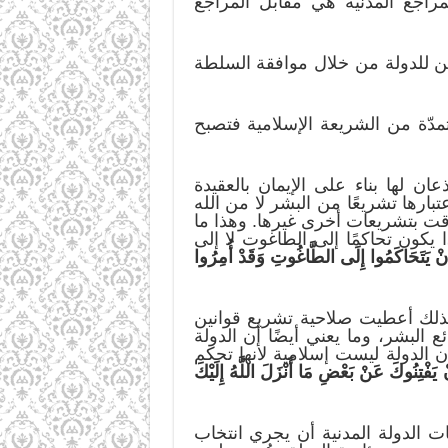
لمراجع المدنية هي مقابل المراجع
ن للدولة من خلال موافقة السلطة
دّة من الشريعة الإسلامية فتصبح
ن لها بناء على الإيمان بالعقيدة
بارها تشريعًا من البشر لا من الله
وقت بتشريعات أخرى غيرها. وهذا ما
 يكون تحاكمًا إلى الطاغوت لا إلى
نَ أَنْ يَتَحَاكَمُوا إِلَى الطَّاغُوتِ وَقَدْ أُمِرُوا
كذلك أعطيت صلاحية تشريع قوانين
البشر، وما يعني أيضًا أن الدولة
 الدولة ليست إسلامية لأنها تحكم
َنْ يَفْتِنُوكَ عَنْ بَعْضِ مَا أَنْزَلَ اللَّهُ إِلَيْكَ
ات الدولة المدنية أن يجري انتخاب