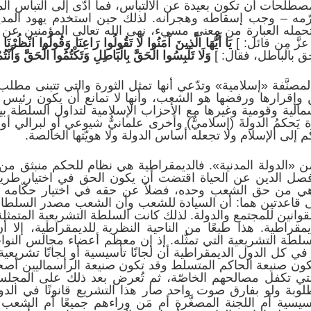
لحات أن تكون بعيدة عن الالتباس، فما أدّى إلى التباس المعا
حرّمه – وجب إسقاطه وهجرانه. لذلك حين استخدم يهود المدين
تحمله العبارة من معنى مسيء، نهى الله تعالى المؤمنين عن 
زَّ مِن قائل: ]
يَا أَيُّهَا الَّذِينَ آَمَنُوا لَا تَقُولُوا رَاعِنَا وَقُولُوا انْظُرْن
حق بالباطل، فقال: ]
وَلَا تَلْبِسُوا الْحَقَّ بِالْبَاطِلِ وَتَكْتُمُوا الْحَقَّ وَأَنْتُ
مصنَّفة «إسلامية» وتدّعي أنها تمثل الثورة والتي تتبنى مطل
وإقرارها ورفضها هو الشعب، وأنها لا تمانع أن يكون رئيس ا
مالية وقومية وغيرها مع الأحزاب الإسلامية لتداول السلطة 
 يَحكمُ الدولةَ (إسلاميٌّ) وأخرى علمانيٌّ شيوعي أو لبرالي
كم إلى الإسلام ولا تجعله أساس الدولة ولا هويّتها الخالصة.
من «الدولة المدنية». فالديمقراطية هي نظام للحكم منبثق من
 فصل الدين عن الحياة اقتضت أن يكون الحق في اختيار طريقة
هي من حق الشعب وحده، فضلاً عن حقه في اختيار حكّامه ا
ى قاعدتين هما: أن السيادة للشعب وأن الشعب مصدر السلطا
انين للمجتمع والدولة. لذلك كانت السلطة التشريعية المتمثلة
يمقراطية. هذا طبعًا من الناحية النظرية للديمقراطية، إلا أن 
لطة التشريعية التي تمثّله. إذ إن معظم أعضاء مجالس النواب
 كل الدول الديمقراطية أن لجانًا تأسيسية أو لجانًا تشريعي
ون صنيعة الحاكم المتسلط وقد تكون صنيعة الرأسماليين أصحاب
التي تكفل مصالحهم الخاصّة، ثم تُعرض بعد ذلك على المجل
مطلوبة ولو بفارق صوت واحد صار هذا التشريع قانونًا في الد
تأسيسية أم اللجنة المصغَّرة أم مَن وراءهم جميعًا أم الشعب ا