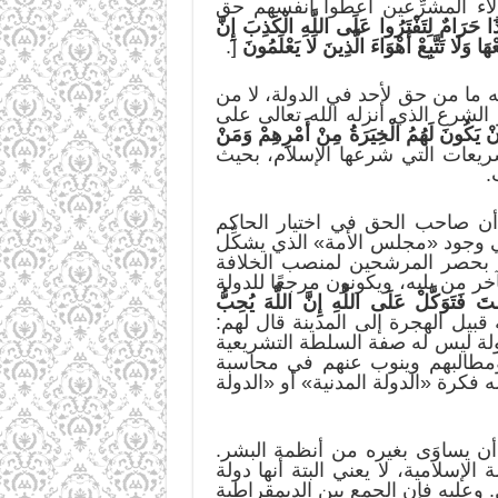
اء المشرِّعين أعطوا أنفسهم حق
ا حَرَامٌ لِتَفْتَرُوا عَلَى اللَّهِ الْكَذِبَ إِنَّ
ا وَلَا تَتَّبِعْ أَهْوَاءَ الَّذِينَ لَا يَعْلَمُونَ
[.
ه ما من حق لأحد في الدولة، لا من
 الشرع الذي أنزله الله تعالى على
نْ يَكُونَ لَهُمُ الْخِيَرَةُ مِنْ أَمْرِهِمْ وَمَنْ
يعات التي شرعها الإسلام، بحيث
.
ى أن صاحب الحق في اختيار الحاكم
ي وجود «مجلس الأمة» الذي يشكِّل
ين بحصر المرشحين لمنصب الخلافة
آخر من يليه، ويكونون مرجعًا للدولة
َ فَتَوَكَّلْ عَلَى اللَّهِ إِنَّ اللَّهَ يُحِبُّ
قبيل الهجرة إلى المدينة قال لهم:
رعايا الدولة ليس له صفة السلطة التشريعية
ومطالبهم وينوب عنهم في محاسبة
 فكرة «الدولة المدنية» أو «الدولة
 أن يساوَى بغيره من أنظمة البشر.
سلامية، لا يعني البتة أنها دولة
وعليه فإن الجمع بين الديمقراطية