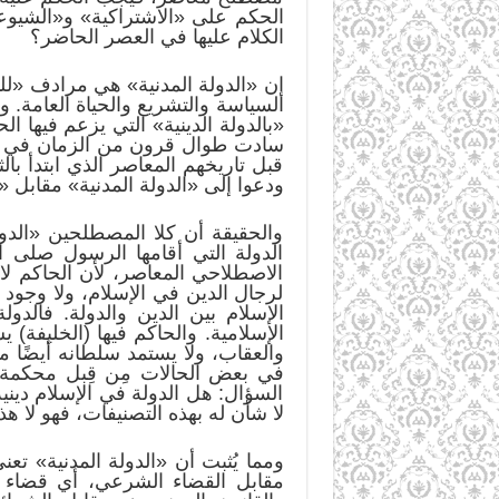
الحكم على «الاشتراكية» و«الشيوعي
الكلام عليها في العصر الحاضر؟
إن «الدولة المدنية» هي مرادف «للدو
السياسة والتشريع والحياة العامة.
«بالدولة الدينية» التي يزعم فيها 
سادت طوال قرون من الزمان في أور
ودعوا إلى «الدولة المدنية» مقابل «ا
والحقيقة أن كلا المصطلحين «الدولة
الدولة التي أقامها الرسول صلى ا
الاصطلاحي المعاصر، لأن الحاكم لا 
لرجال الدين في الإسلام، ولا وجود 
الإسلام بين الدين والدولة. فالد
الإسلامية. والحاكم فيها (الخليفة)
والعقاب، ولا يستمد سلطانه أيضًا 
في بعض الحالات مِن قِبل محكمة
السؤال: هل الدولة في الإسلام ديني
لا شأن له بهذه التصنيفات، فهو لا ه
ومما يُثبت أن «الدولة المدنية» تعني
مقابل القضاء الشرعي، أي قضاء يح