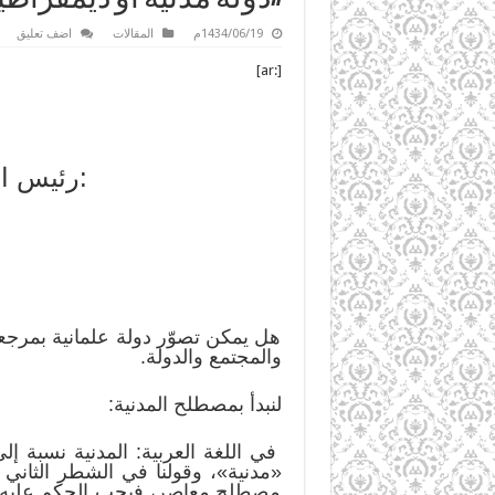
1434/06/19م
المقالات
اضف تعليق
[:ar]
رئيس المكتب الإعلامي لحزب التحرير في لبنان أحمد القصص:
هل يمكن تصوّر دولة علمانية بمرجع
والمجتمع والدولة.
لنبدأ بمصطلح المدنية:
في اللغة العربية: المدنية نسبة إ
«مدنية»، وقولنا في الشطر الثاني 
مصطلح معاصر، فيجب الحكم عليه بناء