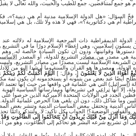
ام هو جمع لمتناقضين، جمع للطيب والخبيث، والله تعالى لا يقبل إل
فخّ السؤال: «هل الدولة الإسلامية مدنية أم هي دينية؟»، 
راطية أم هي دكتاتورية؟»، فهي لا هذه ولا تلك، بل هي إسلامية 
لدولة الديمقراطية ذات المرجعية الإسلامية له دلالته عند
 يسمَّون إسلاميين، وهي إعطاء الإسلام دورًا ما في التشريع 
ستورها وقوانينها، ودون أن تكون السيادة خالصة له. وهم 
امية هي مصدر
من مصادر
التشريع للدولة، أو المصدر
الأساسي
د أن الشريعة الإسلامية ليست مصدرًا من مصادر التشريع، ولي
 الدولة، ومصدرها هو القرآن والسنة وما أرشدا إليه من الأدل
بِعْ أَهْوَاءَ الَّذِينَ لَا يَعْلَمُونَ
[، وقال: ]
الْيَوْمَ أَكْمَلْتُ لَكُمْ دِينَكُمْ
لح أيضًا عند بعض من يتبنَّونه أو يستخدمونه أن يكون ثمة مكا
لة (إسرائيل) التي هي علمانية في واقعها من حيث إنها تعتمد ا
لة، إلا أنها
تراعي
في تشريعاتها وممارساتها السياسية الهوية ا
حافظين الجدد في الولايات المتحدة الأميركية الذين حرصوا على ال
ين وما شاكل ذلك، دون أن يلغي هذا الحرص علمانيةَ الدولة. 
لناس الدينية وتحتفل ببعض المناسبات الدينية وتنشر بعض الم
ر والقوانين الوضعية؟! الجواب بكل تأكيد: لا. ولنتذكر دائمًا تحذير
َ إِلَيْكَ وَمَا أُنْزِلَ مِنْ قَبْلِكَ يُرِيدُونَ أَنْ يَتَحَاكَمُوا إِلَى الطَّاغُوتِ وَقَدْ
إلى أي تشريع شرعه البشر هو تحاكم إلى الطاغوت، وهو من أعظم
لي: هل كان لهذه الإشكالية أن تُتداول وتُطرح للنقاش لولا أن