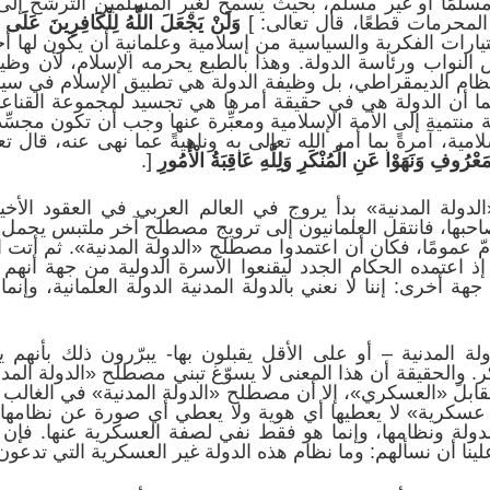
مسلمًا أو غير مسلم، بحيث يُسمح لغير المسلمين الترشح إل
المحرمات قطعًا، قال تعالى: ]
وَلَنْ يَجْعَلَ اللَّهُ لِلْكَافِرِينَ عَلَى ا
لتيارات الفكرية والسياسية من إسلامية وعلمانية أن يكون لها 
النواب ورئاسة الدولة. وهذا بالطبع يحرمه الإسلام، لأن وظي
لنظام الديمقراطي، بل وظيفة الدولة هي تطبيق الإسلام في سيا
ما أن الدولة هي في حقيقة أمرها هي تجسيد لمجموعة القناعات
ة منتمية إلى الأمة الإسلامية ومعبِّرة عنها وجب أن تكون مجسِّ
مية، آمرةً بما أمر الله تعالى به وناهيةً عما نهى عنه، قال تع
ْمَعْرُوفِ وَنَهَوْا عَنِ الْمُنْكَرِ وَلِلَّهِ عَاقِبَةُ الْأُمُورِ
[.
ولة المدنية» بدأ يروج في العالم العربي في العقود الأخير
احبها، فانتقل العلمانيون إلى ترويج مصطلح آخر ملتبس يحمل ال
إذ اعتمده الحكام الجدد ليقنعوا الأسرة الدولية من جهة أنهم 
 أخرى: إننا لا نعني بالدولة المدنية الدولة العلمانية، وإنما
ة المدنية – أو على الأقل يقبلون بها- يبرّرون ذلك بأنهم يق
ر. والحقيقة أن هذا المعنى لا يسوّغ تبني مصطلح «الدولة ال
بلَ «العسكري»، إلا أن مصطلح «الدولة المدنية» في الغالب الأعم
ا عسكرية» لا يعطيها أي هوية ولا يعطي أي صورة عن نظامها،
دولة ونظامها، وإنما هو فقط نفي لصفة العسكرية عنها. فإن سل
ينا أن نسألهم: وما نظام هذه الدولة غير العسكرية التي تدعون 