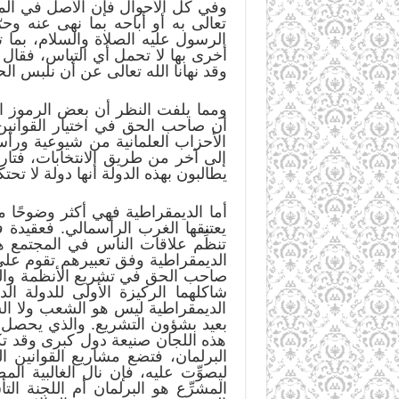
وفي كل الأحوال فإن الأصل في المصط
تعالى به أو أباحه بما نهى عنه و
الرسول عليه الصلاة والسلام، بما 
أخرى بها لا تحمل أي التباس، فقال ع
وقد نهانا الله تعالى عن أن نلبس ال
ومما يلفت النظر أن بعض الرموز ال
أن صاحب الحق في اختيار القوانين 
الأحزاب العلمانية من شيوعية ورأس
إلى آخر من طريق الانتخابات، فتارة
يطالبون بهذه الدولة أنها دولة لا تحت
أما الديمقراطية فهي أكثر وضوحًا 
يعتنقها الغرب الرأسمالي. فعقيدة
تنظِّم علاقات الناس في المجتمع 
الديمقراطية وفق تعبيرهم تقوم عل
صاحب الحق في تشريع الأنظمة والقو
شاكلهما الركيزة الأولى للدولة الد
الديمقراطية ليس هو الشعب ولا الس
بعيد بشؤون التشريع. والذي يحصل في
هذه اللجان صنيعة دول كبرى وقد تك
البرلمان، فتضع مشاريع القوانين 
ليصوِّت عليه، فإن نال الغالبية ال
المشرِّع هو البرلمان أم اللجنة ال