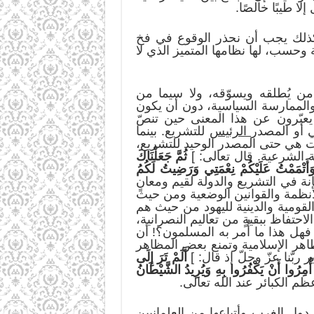
ا طيبًا خالصًا.
فكذلك يجب أن نحذر الوقوع في فخ
وحسب، لها نظامها المتميز الذي لا
 من يُطلقه ويسوّقه، ولا سيما من
والممارسة السياسية، دون أن يكون
يعبّرون عن هذا المعنى حين تنصّ
أو المصدر
الرئيس
للتشريع. بينما
ست هي حتى المصدر الوحيد للتشريع،
ة الشرعية. قال تعالى: ]
ثُمَّ جَعَلْنَاكَ
 وَأَتْمَمْتُ عَلَيْكُمْ نِعْمَتِي وَرَضِيتُ لَكُمُ
نة في التشريع والدولة لقيم ومعانٍ
لأنظمة والقوانين الوضعية ومن حيث
لقومية والدينية لليهود من حيث هم
احتفاظ ببقيةٍ من تعاليم النصرانية،
فهل هذا ما أُمر به المسلمون؟! أن
ظاهر الإسلامية وتمنع بعض المظاهر
 ربّنا عزّ وجلّ إذ قال: ]
أَلَمْ تَرَ إِلَى
 أُمِرُوا أَنْ يَكْفُرُوا بِهِ وَيُرِيدُ الشَّيْطَانُ
 الكبائر عند الله تعالى.
 دول الغرب وأتباعها من العلمانيين