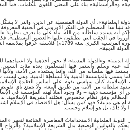
ة» و«الرأسمالية» بناء على المعنى اللغوي للكلمات. فما المق
لة العلمانية»، أي الدولة المنفصلة عن الدين، والتي لا يشكّل 
 وقد نشأ هذا المصطلح في الفكر الأوروبي في الحقبة المعروف
الحاكم أنه يستمد سلطانه من الله، بناء على ما يعرف بنظرية «ا
وبا في الحِقَب التي يطلقون عليها «العصور الوسطى». فك
قبل تاريخهم المعاصر الذي ابتدأ بالثورة الفرنسية الكبرى سن
لدولة الدينية».
 الدينية» و»الدولة المدنية» لا يجوز أخذهما ولا اعتمادهما ل
لله عليه وسلم واستمر فيها المسلمون بعده مئات السنين.
يستمد فيها سلطانه من الله، وإنما يستمده من الأمة، ولأنها 
لما يسمى بالمؤسسة الدينية ولا للسلطة الدينية. وهي ليست «د
ولة الإسلامية كيان سياسي يقوم على أساس العقيدة الإسلامي
 يستمد سلطانه من الأمة من طريق البيعة، ولا يتمتع بأي تفوي
من أي مؤسسة دينية – ولا وجود أصلاً لهذه المؤسسة في الإسل
 المظالم وفق نظام مخصوص فصّلته الشريعة الإسلامية. لذ
ة أم هي مدنية؟ فهو كمن يسأل: هل الاقتصاد في الإسلام اشتر
ذا ولا ذاك، بل هو إسلام وحسب.
 الدولةَ العلمانيةَ الاستخداماتُ المعاصرة الشائعة لتعبير «ال
كم بالقوانين الوضعية بدل الشريعة الإسلامية؟ والزواج 