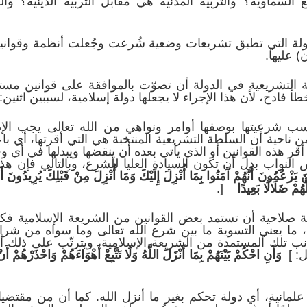
 السماوية؟ والتربية المدنية هي مقابل التربية الدينية؟ وا
لدولة التي تطبق تشريعات وضعية شُرعت وجُعلت أنظمة وقواني
) عليها.
 التشريعية في الدولة أن تصوّت بالموافقة على قوانين مستم
طأ فادح، لأن هذا الإجراء لا يجعلها دولة إسلامية، لسببين اثنين:
ب شرعيتها بوصفها أوامر ونواهي من الله تعالى يجب الإذعا
ن ناحية أن السلطة التشريعية المنتخبة هي التي أقرتها، أي باعت
أقر هذه القوانين أو الذي يأتي بعده أن ينقضها ويبدلها في أي 
 النواب بدل أن تكون السيادة العليا للشرع، وبالتالي فإن هذا
ِينَ يَزْعُمُونَ أَنَّهُمْ آَمَنُوا بِمَا أُنْزِلَ إِلَيْكَ وَمَا أُنْزِلَ مِنْ قَبْلِكَ يُرِيدُو
َهُمْ ضَلَالًا بَعِيدًا
[.
لطة صلاحية أن تستمد بعض القوانين من الشريعة الإسلامية ف
ما يعني التسوية ما بين شرع الله تعالى وما سواه من شرائع 
ب تلك المستمدة من الشريعة الإسلامية، ويترتّب على ذلك أن
ل: ]
وَأَنِ احْكُمْ بَيْنَهُمْ بِمَا أَنْزَلَ اللَّهُ وَلَا تَتَّبِعْ أَهْوَاءَهُمْ وَاحْذَرْهُمْ أ
علمانية، أي دولة تحكم بغير ما أنزل الله. كما أن من مقتضي