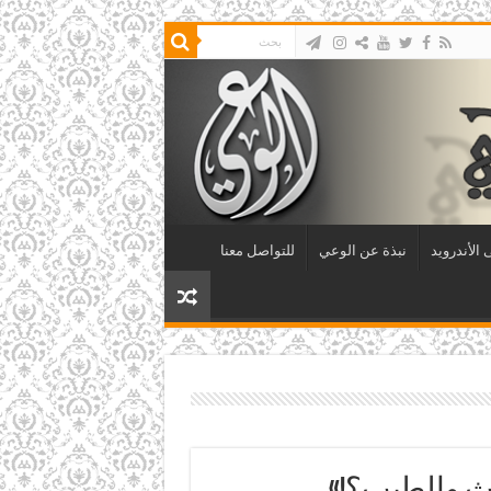
الأندرويد
نبذة عن الوعي
للتواصل معنا
يث والطيب؟!»