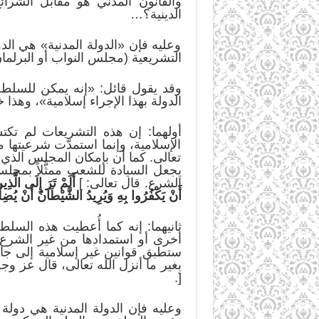
والقانون المدني هو مقابل الشرائع
الدينية؟…
وعليه فإن «الدولة المدنية» هي ا
التشريعية (مجلس النواب أو البرلمان
وقد يقول قائل: «إنه يمكن للسلطة
الدولة بهذا الإجراء إسلامية»، وهذا خ
أولهما: إن هذه التشريعات لم تكتس
الإسلامية، وإنما استمدّت شرعيتها م
تعالى. كما أن بإمكان المجلس الذي 
يجعل السيادة للشعب ممثَّلاً بمجلس
الشرع. قال تعالى: ]
أَلَمْ تَرَ إِلَى الَّذ
أَنْ يَكْفُرُوا بِهِ وَيُرِيدُ الشَّيْطَانُ أَنْ يُضِلّ
ثانيهما: إنه كما أُعطيت هذه الس
أخرى أو استمدادها من غير الشرع، 
ستطبق قوانين غير إسلامية إلى جان
بغير ما أنزل الله تعالى، قال عز وج
[.
وعليه فإن الدولة المدنية هي دولة 