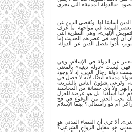
صود «بالدولة المدنية» التي يجري
الدين أساسًا لها، وتُقصي الدين عن
ة بعصر النهضة في مواجهة ما عُرف
لتفويض الإلهي»، وهي النظرية التي
ان أن وُجد في عصرهم الحديث (ما
ة 1789م) فلاسفة عُرفوا بفلاسفة التنوير، نادوا بفصل الدين عن الدولة،
لتعبير عن الدولة في الإسلام، وهي
 فهي ليست «دولة دينية» بالمعني
ليست دولة رجال الدين، إذ لا وجود
ولة مدنية» أيضًا، لأنه لا فصل في
ة، وتَرعى شؤونَ الناس بالشريعة
ض إلهي ولا بأي حصانة من المحاسبة
ام كما أسلفنا- بل هو عرضة للعزل
لك يجب الحذر من الوقوع في فخ
اكي أم هو رأسمالي؟ بينما الإسلام
مدني». ألا ترى أن القضاء المدني هو
المدني هو مقابل الزواج الشرعي؟