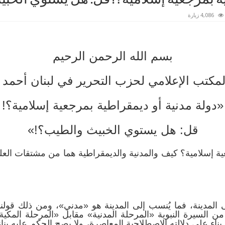
4,086 زيارة
بسم الله الرحمن الرحيم
«دولة مدنية أو ديمقراطية بمرجعية إسلامية؟!
قل: هل يستوي الخبيث والطيب؟!»
ية إسلامية؟ كيف والمدنية والديمقراطية هما من مشتقات العل
لى المدينة، فما يُنسب إلى المدينة هو «مدني»، ومن ذلك قولن
من السيرة النبوية «المرحلة المدنية» مقابل «المرحلة المكية
 على دلالته الاصطلاحية المعاصرة، ولا يصح الحكم عليه بناء عل