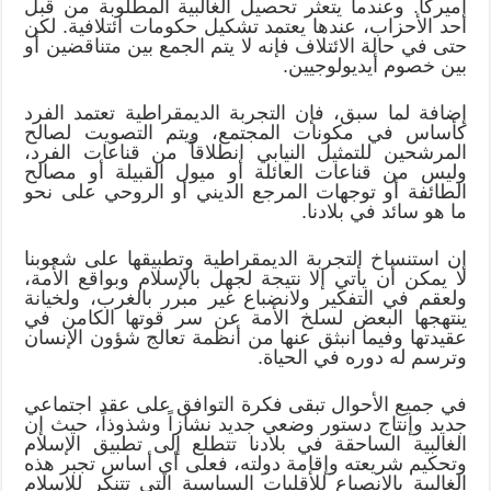
أميركا. وعندما يتعثر تحصيل الغالبية المطلوبة من قبل
أحد الأحزاب، عندها يعتمد تشكيل حكومات ائتلافية. لكن
حتى في حالة الائتلاف فإنه لا يتم الجمع بين متناقضين أو
بين خصوم أيديولوجيين.
إضافة لما سبق، فإن التجربة الديمقراطية تعتمد الفرد
كأساس في مكونات المجتمع، ويتم التصويت لصالح
المرشحين للتمثيل النيابي انطلاقاً من قناعات الفرد،
وليس من قناعات العائلة أو ميول القبيلة أو مصالح
الطائفة أو توجهات المرجع الديني أو الروحي على نحو
ما هو سائد في بلادنا.
إن استنساخ التجربة الديمقراطية وتطبيقها على شعوبنا
لا يمكن أن يأتي إلا نتيجة لجهل بالإسلام وبواقع الأمة،
ولعقم في التفكير ولانضباع غير مبرر بالغرب، ولخيانة
ينتهجها البعض لسلخ الأمة عن سر قوتها الكامن في
عقيدتها وفيما انبثق عنها من أنظمة تعالج شؤون الإنسان
وترسم له دوره في الحياة.
في جميع الأحوال تبقى فكرة التوافق على عقد اجتماعي
جديد وإنتاج دستور وضعي جديد نشازاً وشذوذاً، حيث إن
الغالبية الساحقة في بلادنا تتطلع إلى تطبيق الإسلام
وتحكيم شريعته وإقامة دولته، فعلى أي أساس تجبر هذه
الغالبية بالانصياع للأقليات السياسية التي تتنكر للإسلام