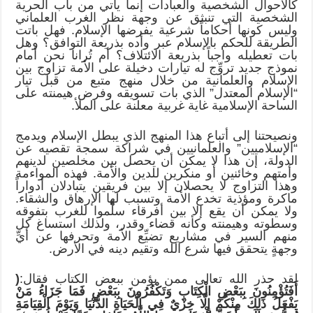
كالأحوال الشخصية والعبادات إنما يأتي من باب الحرية
الشخصية التي تنبثق عن وجهة نظر الغرب العلماني
وليس كونها أحكاماً شرعية يفرضها الإسلام. فهل باتت
الطريقة للحكم بالإسلام عبر وأده بذريعة التوافق؟ وهل
بات تعطيله واجباً بذريعة الائتلاف؟ أم تُرانا نحن أمام
نموذج جديد تروِّج له تيارات دخيلة على الأمة تزاوج بين
الإسلام والعلمانية من خلال منهج متبع من قبل تيار
“الإسلام المعتدل” الذي بات تسويقه وفرض هيمنته على
الساحة الإسلامية غاية غربية معلنة على الملأ.
ونصيحتنا إلى أتباع هذا المنهج الذي يبطل الإسلام ويدمج
“الإسلاميين” والعلمانيين في شراكة سمجة تقصيه عن
الدولة، إن هذا لا يمكن أن يحصل بين مخلصين لدينهم
وأمتهم وخائنين أو منكرين للدين والأمة. فهذه المواءمة
وهذا التزاوج لا يحصلان إلا بين فريقين يتبادلان أدواراً
ماكرة ومؤذية تخدع الأمة وتسبب لها الإرهاق والشقاء.
ولا يمكن أن يقع إلا بين أفرقاء سلَّموا للغرب بتفوقه
وسطوته وهيمنته وكأنه قضاء وقدر، ولذلك استساغ كل
منهم السير في مشاريع تضيِّع الأمة وتحرفها عن أيِّ
وجهةٍ يتحقق فيها شرع الله وتقيم دينه في الأرض.
لقد حذر الله تعالى ممن يؤمن ببعض الكتاب فقال:
(
أَفَتُؤْمِنُونَ بِبَعْضِ الْكِتَابِ وَتَكْفُرُونَ بِبَعْضٍ فَمَا جَزَاءُ مَنْ
يَفْعَلُ ذَلِكَ مِنْكُمْ إِلَّا خِزْيٌ فِي الْحَيَاةِ الدُّنْيَا وَيَوْمَ الْقِيَامَةِ