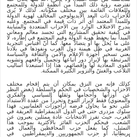
تفترضه رؤية ذلك المبدأ من أنظمةٍ للدولة وللمجتمع
وللعلاقات القائمة بين مختلف مكوِّناته. لذلك لا يُرى
للأحزاب ذات البعد الأيديولوجي المخالف لهوية الدولة
وللمبدأ المعتمد أي أثر ذات قيمة في المجتمع. وعليه
يندرج الاختلاف الوارد بين الأحزاب المتعددة والمتباينة
في كيفية تحقيق المشاريع التي تجسد معالم ومعاني
المبدأ بما يحفظ هوية الدولة وقيم المجتمع في إطاره، لا
على ما يُخلُّ بها أو يتضادُّ معها. كما أنّ اقتباس التجربة
الغربية في ظل هيمنة دول الغرب ونفوذها في بلادنا
يعني تسخير أجهزة الإعلام والأمن والثقافة والسياسة
المرتبطة بها لإبراز دور أتباعها وتجميل واقعهم وتشويه
القوى المعادية لها وإقصائهم، هذا إذا استبعدنا أساليب
التلاعب والغشّ والتزوير الكثيرة الممكنة.
كذلك فإنه من النزق بمكان أن يتم إقحام مختلف
الأحزاب والشخصيات في الحكم والسلطة (بغض النظر
عن أوزانها وأحجامها وثقلها السياسي والفكري
والمعنوي) فقط لإبراز التنوع وتحرراً من عقدة الاستبداد
على نحو ما يحاول فرضه أراجوزات العلمانيين، فهذا
سلوك مزدرى حتى في الدول الديمقراطية العريقة في
الغرب، حيث تفرز الانتخابات عادة ممثلين يعبرون عن
الشعب، فيحكم الحزب الفائز بالأكثرية بموجب هذا
التمثيل، كما يفعل حزب المحافظين والعمال في
بريطانيا، أو حزب الجمهوريين والديمقراطيين في