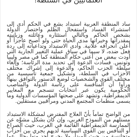
ساد المنطقة العربية استبداد بشع في الحكم أدى إلى
استشراء الفساد واستفحال الظلم واختصار الدولة
بشخص الحاكم وبالتالي استئثاره وعائلته وزبانيته
بمقدراتها وخيراتها مدى الحياة حتى ولو أصبح عاجزاً أو
أعلن انحرافه علانية. وأدى الاستبداد وتداعياته إلى ردة
فعل ضده، لا سيما في سياق عملية التغيير الجارية التي
أودت ببعض من أعتى حكام المنطقة كما في مصر وليبيا
وتونس. فسادت الدعوة إلى تحديد مدة الرئاسة؛ وإلغاء
سلطة الحزب الحاكم، والدعوة إلى إشراك مختلف
الأحزاب في السلطة، وتشكيل جمعية تأسيسية من
مختلف القوى والشخصيات لوضع الدستور بالتوافق بينها!
ورأوا أن المنافسة على رئاسة الدولة والمناصب
الحكومية يكون عبر انتخابات تنسجم مع المعايير
الديمقراطية، وتشهد على صحتها المؤسسات الدولية وما
يسمى منظمات المجتمع المدني ومراقبين مستقلين.
من الواضح تماماً بأنّ العلاج المفترض لمشكلة الاستبداد
مستلهم من النموذج الغربي، وإن كان بشكل مشوَّه عن
الممارسة الديمقراطية القائمة في الغرب، حيث الصراع
أو التنافس بين القوى السياسية لديهم يجري بين أحزاب
متجانسة من حيث المبدأ، ولا يخرج أحد منها بحال عما