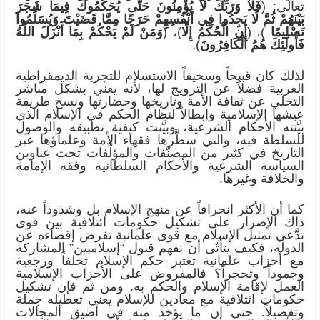
تعالى: (
فَلَا وَرَبِّكَ لَا يُؤْمِنُونَ حَتَّى يُحَكِّمُوكَ فِيمَا شَجَرَ
بَيْنَهُمْ ثُمَّ لَا يَجِدُوا فِي أَنْفُسِهِمْ حَرَجًا مِمَّا قَضَيْتَ وَيُسَلِّمُوا
تَسْلِيمًا
)، (
إِنِ الْحُكْمُ إِلَّا
)، (
وَمَنْ لَمْ يَحْكُمْ بِمَا أَنْزَلَ اللَّهُ
فَأُولَئِكَ هُمُ الْكَافِرُونَ
).
لذلك كان قبيحاً وسخيفاً الاستسلام للتجربة الديمقراطية
الغربية فضلاً عن الترويج لها، لأنه يعني بشكل مباشر
التخلي عن ثقافة الأمة وتاريخها وحضارتها ونسخ طريقة
عيشها الإسلامية وإبطالاً لنظام الحكم في الإسلام الذي
بيَّنته الأحكام الشرعية، وبيَّنت كيفية تطبيقه والوصول
للسلطة فيه، والتي سطَّرها فقهاء الأمة وعلماؤها عبر
التاريخ في كثير من المصنَّفات والمؤلَّفات تحت عناوين
السياسة الشرعية والأحكام السلطانية وفقه الإمامة
والخلافة وغيرها.
كما أن الأكثر انحرافاً عن منهج الإسلام بل وشذوذاً عنه،
ذاك الإصرار على تشكيل حكومات ائتلافية بين قوى
تدَّعي تمثيل الإسلام مع قوى علمانية تفرض إقصاءه عن
الدولة، فكيف يتأتَّى أن نفهم قبول “إسلاميين” المشاركة
مع أحزاب علمانية تعتبر حكم الإسلام تخلفاً ورجعية
وجموداً وتحجراً؟ فالمفروض على الأحزاب الإسلامية
العمل لإقامة الإسلام والحكم به. ومن ثم فإن تشكيل
حكومات ائتلافية مع معادين للإسلام يعني تعطيله جملة
وتفصيلاً. حتى إن ما يؤخذ منه في أضيق المجالات