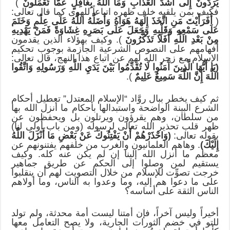
يُرَدُّونَ إِلَى أَشَدِّ الْعَذَابِ وَمَا اللَّهُ بِغَافِلٍ عَمَّا تَعْمَلُونَ
)
فكيف بمن يلقيه خلف ظهره اتباعاً للهوى كما قال تعالى:
(
أَفَرَأَيْتَ مَنِ اتَّخَذَ إِلَهَهُ هَوَاهُ وَأَضَلَّهُ اللَّهُ عَلَى عِلْمٍ وَخَتَمَ
عَلَى سَمْعِهِ وَقَلْبِهِ وَجَعَلَ عَلَى بَصَرِهِ غِشَاوَةً فَمَنْ يَهْدِيهِ
مِنْ بَعْدِ اللَّهِ أَفَلَا تَذَكَّرُونَ
). وكيف بهؤلاء الذين يقدمون
أفهامهم على النصوص الشرعية الجازمة بوجوب تحكيم
الإسلام مع زجر الله لهم عن اتباع هذا النهج، قال تعالى:
(يَا أَيُّهَا الَّذِينَ آَمَنُوا لَا تُقَدِّمُوا بَيْنَ يَدَيِ اللَّهِ وَرَسُولِهِ وَاتَّقُوا
اللَّهَ إِنَّ اللَّهَ سَمِيعٌ عَلِيمٌ
).
ثم كيف يخطر ببال روَّاد “الإسلام المعتدل” تعطيل أحكام
الشرع البينة الواضحة واستبدالها بأحكام ما أنزل الله بها
من سلطان، وهم يقرؤون ويرتلون بل ويحفظون عن
ظهر قلب تحذير الله تعالى لرسوله (ومن باب أولى لنا)
بقوله تعالى:
(وَاحْذَرْهُمْ أَنْ يَفْتِنُوكَ عَنْ بَعْضِ مَا أَنْزَلَ اللَّهُ
إِلَيْكَ)
. وهاهم العلمانيون والغرب من خلفهم يفتنونهم عن
معظم ما أنزل الله إلينا إن لم يكن عنه كله. وكيف
يستقيم لمن وصلوا إلى الحكم عن طريق جماهير
خرجت تصوِّت للإسلام من خلال التصويت لهم أن ينقلبوا
على ما دعوا هم إليه، وما وعدوا به الناس، وما أولاهم
الناس الثقة على أساسه؟
أخيراً وليس آخراً، فإن أمتنا ليست أمة محدثة، ولم تولد
للتو في خضم الثورات الجارية، ولا يصح التعامل معها