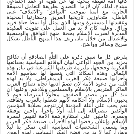
كأنها أمة لقيطة يُبحث لها عن هوية أو عقد اجتماعي
مبتدع. لذلك كان لازماً التصدي لطريقة التعامل المسِفَّة
الجارية مع أمتنا بموجب “التوافق” و”الائتلاف” على
الباطل، متجاوزين تاريخها العريق وحضارتها المجيدة
وعقيدتها المستنيرة ودينها الذي يمثل لها نمط حياة فريد
وراقٍ. وعليه كان لا بد من العمل على تفويت المكيدة
المدبرة لضرب الإسلام بحجة منهج التوافق والوسطية
والاعتدال من خلال بيان زيف هذا المنهج الباطل بشكل
صريح وسافر وواضح.
يفرض كل ما سبق ذكره على الثلَّةِ الصادقةِ أن تكافح
بمزيد مِن الجهد الواعي لبيان الوقائع السياسية بحقائقها
الفكرية وحججها، ملتزمة طريقتها الشرعية في بيان هذه
الكمائن وهذه المكائد التي ينصبها لها سياسيو الأمة
وأحزابها صنيعة فكر الغرب الديمقراطي. ولا بد لهذه
الثلة من دعوة الأمة لأن تصمّ أذنيها تجاه نصائح الغرب
الماكر المتربص بالإسلام والمسلمين وبلادهم، وعليها أن
تنبذ كل من يتصدر الصفوف محاولاً استرضاء قوم لا
يحبون الإسلام ولا أحكامه لأنهم شغفوا بالغرب وثقافته.
نعم يجب على الثلة المؤمنة أن تتوجه بصلابة المؤمنين
الواثقين بنصرالله إلى الله أولاً وآخراً، راجين توفيقه
ونصره، عاملين على استثارة همة الأمة لتنهض لنصرة
الإسلام وإعلان رفضها لهذه الأحزاب صنيعةَ فكر الغرب
وما يسمى الشخصيات السياسية التي تمكر بنا ليلاً
ونهاراً. كما لا بد من فضح الفكر السياسي لهذه القوى