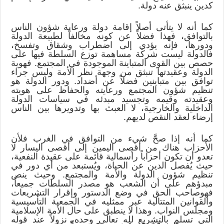
كدين ينبثق عنه دولة.
كما أنه لا يتأتى أصلاً إقامة دولة ورعاية شؤون الناس
بالتوافق، فهذا فضلاً عن كونه مخالفاً لطبيعة الدولة
ودورها، فإنه يؤدي إلى اضطراب وشقاق وتفسخ،
فالدولة ليست شركة مساهمة توزع السلطة فيها على
حصص بين القوى المتباينة الموجودة في المجتمع. فهوية
الدولة وعقيدتها تنبثق من وجهة نظر الأمة وليس جراء
توافق بين متباينين فضلاً عن أضداد. ودور الدولة هو
تنظيم شؤون المجتمع ورعايته والحفاظ على هويته
وعقيدته وقيمه وتجسيد مبدئه في سياسات الدولة
الداخلية والخارجية، لا العبث بها وتدويرها بين الناس
إرضاء لعقد النقص لديهم.
كما أنه إذا صحَّ شيء من التوافق في الغرب فلأن
الأحزاب هناك من أقصى اليمين إلى أقصى اليسار لا
تعدو أن تكون أحزاباً رأسمالية قائمة على عقيدة النفعية،
حيث يُفصل الدين عن الحياة، ويُستبعد من أي دور في
تنظيم شؤون الدولة والأمة والمجتمع. وحيث ينص
مبدؤهم على أن الشعب هو مصدر السلطات جميعاً،
فهوصاحب الحق في وضع الدستور وإقرار التشريعات
والقوانين المتتالية عبر ممثليه في الجمعية التأسيسية
ومجلس النواب. وهذا لا ينطبق على حال الأمة الإسلامية
التي تسلم بالتشريع لله تعالى وحده، نزولاً عند قوله