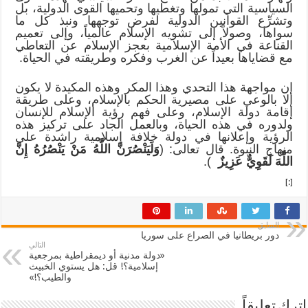
السياسية التي تمولها وتغطيها وتحميها القوى الدولية، بل
وتشرِّع القوانين الدولية لفرض توجهها ونبذ كل ما
سواها، وصولاً إلى تشويه الإسلام عالمياً، وإلى تعميم
القناعة في الأمة الإسلامية بعجز الإسلام عن التعاطي
مع قضاياها بعيداً عن الغرب وفكره وطريقته في الحياة.
إن مواجهة هذا التحدي وهذا المكر وهذه المكيدة لا يكون
إلا بالوعي على مصيرية الحكم بالإسلام، وعلى طريقة
إقامة دولة الإسلام، وعلى فهم رؤية الإسلام للإنسان
ولدوره في هذه الحياة، وبالعمل الجاد على تركيز هذه
الرؤية وإعلانها في دولة خلافة إسلامية راشدة على
منهاج النبوة. قال تعالى: (
وَلَيَنْصُرَنَّ اللَّهُ مَنْ يَنْصُرُهُ إِنَّ
اللَّهَ لَقَوِيٌّ عَزِيزٌ
).
[:]
السابق
دور بريطانيا في الصراع على سوريا
التالي
«دولة مدنية أو ديمقراطية بمرجعية
إسلامية؟! قل: هل يستوي الخبيث
والطيب؟!»
اترك تعليقاً