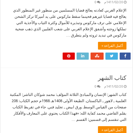
1411/02/20م
0
الإعلام الغربي كعادته يعالج قضايا المسلمين من منظور غير المنظور الذي
يعالج فيه قضايا غيرهم فحينما سقط ماركوس على يد أميركا تركز الشحن
الإعلامي على ترف ماركوس وتبذيره للأموال وكثرة الثياب والأحذية التي
تملكها زوجته وأشفق الإعلام الغربي على شعب الفلبين الذي ذهب ضحية
ماركوس في تبديد ثروته ولم يتطرق …
أكمل القراءة »
كتاب الشهر
1411/02/20م
0
كتاب الشهر: الإنسان والمبادئ الثلاثة المؤلف: محمد شوكان الناشر: المكتبة
العلمية ـ لاهور ـ الباكستان. الطبعة الأولى 1408هـ 1988م حجم الكتاب: 208
صفحات من القياس الوسط. ورق ابيض ـ تجليد فني. جاء في تقريظ الكتاب
بقلم القاضي محمد كفاية الله: «فهذا الكتاب يحتوي على المعارف والأفكار
التي تنقسم إلى قسمين: القسم …
أكمل القراءة »