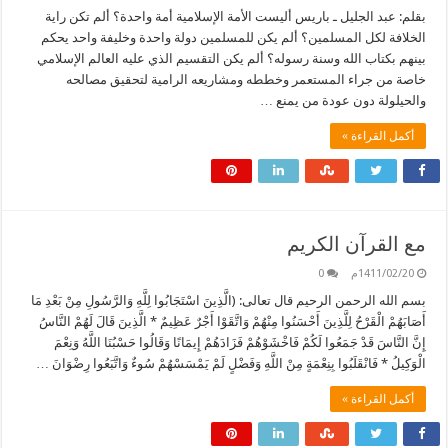
بقلم: عبد الجليل ـ باريس أليست الأمة الإسلامية أمة واحدة؟ ألم تكن راية
الخلافة لكل المسلمين؟ ألم يكن للمسلمين دولة واحدة وخليفة واحد يحكم
بينهم بكتاب الله وسنة رسوله؟ ألم يكن التقسيم الذي عليه العالم الإسلامي
خاصة من جراء المستعمر وخططه ومشاريعه الرامية لتحقيق مصالحه
والحيلولة دون عودة من يمنع …
أكمل القراءة »
مع القرآن الكريم
1411/02/20م
0
بسم الله الرحمن الرحيم قال تعالى: (الَّذِينَ اسْتَجَابُوا لِلَّهِ وَالرَّسُولِ مِنْ بَعْدِ مَا
أَصَابَهُمْ الْقَرْحُ لِلَّذِينَ أَحْسَنُوا مِنْهُمْ وَاتَّقَوْا أَجْرٌ عَظِيمٌ * الَّذِينَ قَالَ لَهُمْ النَّاسُ
إِنَّ النَّاسَ قَدْ جَمَعُوا لَكُمْ فَاخْشَوْهُمْ فَزَادَهُمْ إِيمَانًا وَقَالُوا حَسْبُنَا اللَّهُ وَنِعْمَ
الْوَكِيلُ * فَانْقَلَبُوا بِنِعْمَةٍ مِنْ اللَّهِ وَفَضْلٍ لَمْ يَمْسَسْهُمْ سُوءٌ وَاتَّبَعُوا رِضْوَانَ …
أكمل القراءة »