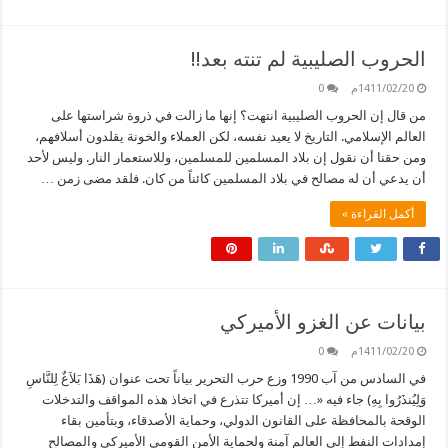
الحروب الصليبية لم تنته بعد!!
1411/02/20م
0
من قال إن الحروب الصليبية انتهت؟ إنها ما زالت في ذروة شراستها على
العالم الإسلامي. التاريخ لا يعيد نفسه، لكن العملاء والخونة يقلدون أسلافهم،
ومن حقنا أن نقول إن بلاد المسلمين للمسلمين، وللاستعمار النار. وليس لأحد
أن يدعي أن له مصالح في بلاد المسلمين كائناً من كان. فلقد مضى زمن …
أكمل القراءة »
بيانات عن الغزو الأميركي
1411/02/20م
0
في السادس من آب 1990 وزع حرب التحرير بياناً تحت عنوان (هَذَا بَلاَغٌ لِلنَّاسِ
وَلِيُنذَرُوا بِهِ) جاء فيه «… إن أميركا تتذرع في اتخاذ هذه المواقف والتدخلات
الوقحة بالمحافظة على القانون الدولي، وحماية الأصدقاء، وبتأمين بقاء
إمدادات النفط إلى العالم آمنة ولحماية الأمن القومي الأميركي والمصالح