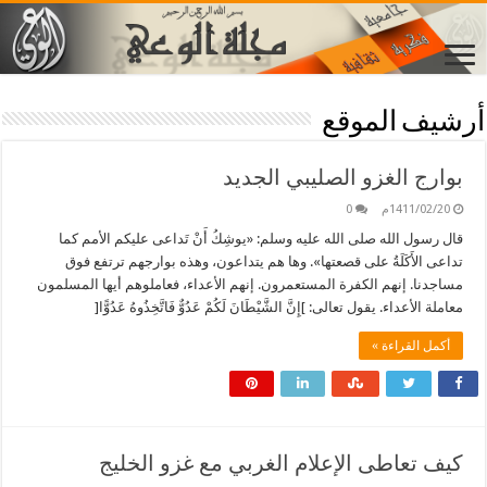
أرشيف الموقع
بوارج الغزو الصليبي الجديد
1411/02/20م
0
قال رسول الله صلى الله عليه وسلم: «يوشِكُ أَنْ تَداعى عليكم الأمم كما
تداعى الأَكَلَةُ على قصعتها». وها هم يتداعون، وهذه بوارجهم ترتفع فوق
مساجدنا. إنهم الكفرة المستعمرون. إنهم الأعداء، فعاملوهم أيها المسلمون
معاملة الأعداء. يقول تعالى: ]إِنَّ الشَّيْطَانَ لَكُمْ عَدُوٌّ فَاتَّخِذُوهُ عَدُوًّا[
أكمل القراءة »
كيف تعاطى الإعلام الغربي مع غزو الخليج