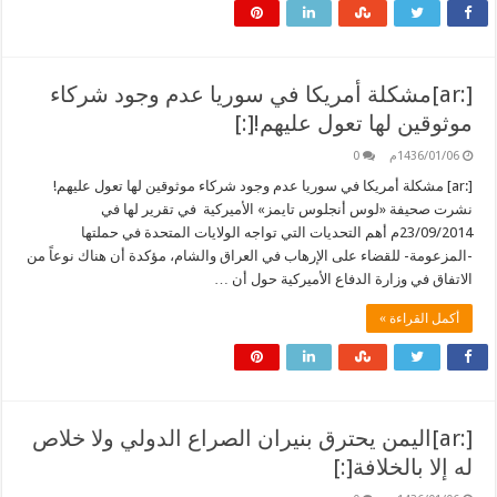
[:ar]مشكلة أمريكا في سوريا عدم وجود شركاء
موثوقين لها تعول عليهم![:]
1436/01/06م
0
[:ar] مشكلة أمريكا في سوريا عدم وجود شركاء موثوقين لها تعول عليهم!
نشرت صحيفة «لوس أنجلوس تايمز» الأميركية في تقرير لها في
23/09/2014م أهم التحديات التي تواجه الولايات المتحدة في حملتها
-المزعومة- للقضاء على الإرهاب في العراق والشام، مؤكدة أن هناك نوعاً من
الاتفاق في وزارة الدفاع الأميركية حول أن …
أكمل القراءة »
[:ar]اليمن يحترق بنيران الصراع الدولي ولا خلاص
له إلا بالخلافة[:]