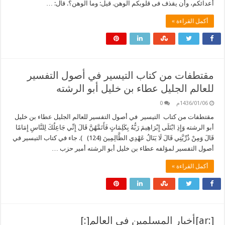
أعدائكم، وأن يقذف فى قلوبكم الوهن. قيل: وما الوهن؟. قال: …
أكمل القراءة »
مقتطفات من كتاب التيسير في أصول التفسير
للعالم الجليل عطاء بن خليل أبو الرشته
1436/01/06م
0
مقتطفات من كتاب التيسير في أصول التفسير للعالم الجليل عطاء بن خليل
أبو الرشته وَإِذِ ابْتَلَى إِبْرَاهِيمَ رَبُّهُ بِكَلِمَاتٍ فَأَتَمَّهُنَّ قَالَ إِنِّي جَاعِلُكَ لِلنَّاسِ إِمَامًا
قَالَ وَمِنْ ذُرِّيَّتِي قَالَ لَا يَنَالُ عَهْدِي الظَّالِمِينَ (124) ). جاء في كتاب التيسير في
أصول التفسير لمؤلفه عطاء بن خليل أبو الرشته أمير حزب …
أكمل القراءة »
[:ar]أخبار المسلمين في العالم[:]