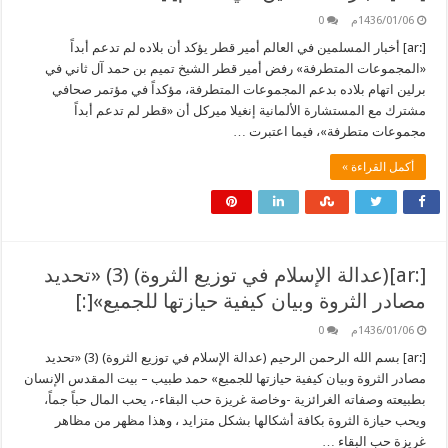
1436/01/06م
0
[:ar] أخبار المسلمين في العالم أمير قطر يؤكد أن بلاده لم تدعم أبداً
«المجموعات المتطرفة» رفض أمير قطر الشيخ تميم بن حمد آل ثاني في
برلين اتهام بلاده بدعم المجموعات المتطرفة، مؤكداً في مؤتمر صحافي
مشترك مع المستشارة الألمانية إنغيلا ميركل أن «قطر لم تدعم أبداً
مجموعات متطرفة»، فيما اعتبرت …
أكمل القراءة »
[:ar](عدالة الإسلام في توزيع الثروة) (3) «تحديد
مصادر الثروة وبيان كيفية حيازتها للجميع»[:]
1436/01/06م
0
[:ar] بسم الله الرحمن الرحيم (عدالة الإسلام في توزيع الثروة) (3) «تحديد
مصادر الثروة وبيان كيفية حيازتها للجميع» حمد طبيب – بيت المقدس الإنسان
بطبيعته وصفاته الغرائزية -وخاصة غريزة حب البقاء-، يحب المال حباً جماً،
ويحب حيازة الثروة بكافة أشكالها بشكل متزايد ، وهذا مظهر من مظاهر
غريزة حب البقاء …