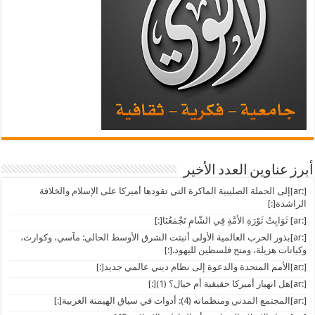
أبرز عناوين العدد الأخير
[:ar]إلى الحملة الصليبية الماكرة التي تقودها أميركا على الإسلام والخلافة
الراشدة[:]
[:ar] ثَوَابِتُ ثَوْرَةِ الأُمَّةِ فِي الشّامِ تَجْمَعُنَا[:]
[:ar]بذور الحرب العالمية الأولى أنبتت الشرق الأوسط الحالي: مآسي، وكوارث،
وكيانات هزيلة، ومنح فلسطين لليهود.[:]
[:ar]الأمم المتحدة والدعوة إلى نظام ديني عالمي جديد[:]
[:ar]هل انهيار أميركا حقيقية أم خيال؟ (1)[:]
[:ar]المجتمع المدني ومنظماته (4): أدوات في سياق الهيمنة الغربية[:]