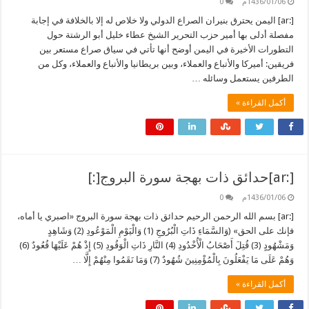
1436/01/06م
0
[:ar] اليمن يحترق بنيران الصراع الدولي ولا خلاص له إلا بالخلافة في إجابة
مفصلة أدلى بها أمير حزب التحرير الشيخ عطاء خليل أبو الرشتة حول
التطورات الأخيرة في اليمن أوضح أنها تأتي في سياق صراع مستعر بين
فريقين: أميركا والأتباع والعملاء، وبين بريطانيا والأتباع والعملاء، وكل من
الطرفين يستعمل وسائله …
أكمل القراءة »
[:ar]حدائق ذات بهجة سورة البروج[:]
1436/01/06م
0
[:ar] بسم الله الرحمن الرحيم حدائق ذات بهجة سورة البروج «اصبري يا أماه،
فإنك على الحق» (وَالسَّمَاءِ ذَاتِ الْبُرُوجِ (1) وَالْيَوْمِ الْمَوْعُودِ (2) وَشَاهِدٍ
وَمَشْهُودٍ (3) قُتِلَ أَصْحَابُ الْأُخْدُودِ (4) النَّارِ ذَاتِ الْوَقُودِ (5) إِذْ هُمْ عَلَيْهَا قُعُودٌ (6)
وَهُمْ عَلَى مَا يَفْعَلُونَ بِالْمُؤْمِنِينَ شُهُودٌ (7) وَمَا نَقَمُوا مِنْهُمْ إِلَّا …
أكمل القراءة »