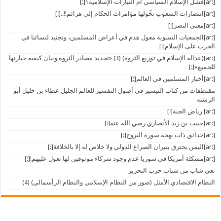
[:ar]فشل الإسلام السياسي أم التيارات الإسلامية؟[:]
[:ar]انتصارات الشعوب تحِّولها مؤامرات الحكام إلى هزائم!!..[:]
[:ar]معنى النصر[:]
[:ar]الجمعيات النسوية معول هدم في أعراض المسلمين، وتجنيد لنسائنا في
الحرب على الإسلام[:]
[:ar](عدالة الإسلام في توزيع الثروة) (3) «تحديد مصادر الثروة وبيان كيفية حيازتها
للجميع»[:]
[:ar]أخبار المسلمين في العالم[:]
مقتطفات من كتاب التيسير في أصول التفسير للعالم الجليل عطاء بن خليل أبو
الرشته
[:ar] رياض الجنة[:]
[:ar]حبيب بن زيد الأنصاري رضي الله عنه[:]
[:ar]حدائق ذات بهجة سورة البروج[:]
[:ar]اليمن يحترق بنيران الصراع الدولي ولا خلاص له إلا بالخلافة[:]
[:ar]مشكلة أمريكا في سوريا عدم وجود شركاء موثوقين لها تعول عليهم![:]
نعي شاب من شباب حزب التحرير
النظام الاقتصادي الأمثل (صور من النظام الإسلامي والنظام الرأسمالي) (4)