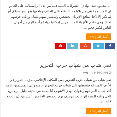
د. محمود عبد الهادي الشركات المساهمة من بلايا الرأسمالية على العالم
إن المساهمة هي من بلايا هذا النظام على العالم، وواقعها وقوانينها تنطق أنها
لم تكن إلا لأجل منافع الأثرياء الجشعين ولتيسير نهبهم للمال وزيادة فرصهم
لذلك. وهي تقدم للأثرياء المستثمرين إمكانية زيادة رأسمالهم من أموال
الناس ليكبر حجم …
أكمل القراءة »
نعي شاب من شباب حزب التحرير
1436/01/06م
0
نعي شاب من شباب حزب التحرير ينعى المكتب الإعلامي لحزب التحرير في
الأرض المباركة فلسطين إلى شباب حزب التحرير خاصة وإلى المسلمين عامة
أحد شبابه المرحوم رضوان مهدي الأشهب أبا محمد من مدينة خليل الرحمن،
الذي وافته المنية إثر حادث مؤسف يوم الخميس الخامس عشر من ذي الحجة
1435 هـ …
أكمل القراءة »