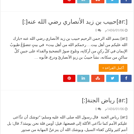
[:ar]حبيب بن زيد الأنصاري رضي الله عنه[:]
1436/01/06م
0
[:ar] بسم الله الرحمن الرحيم حبيب بن زيد الأنصاري رضي الله عنه «بارك
الله عليكم من أهل بيت… رحمكم الله من أهل بيت» في بيتٍ تتضوَّعُ طيوبُ
الإيمان في كلّ ركنٍ من أركانِه، وتلوح صورُ التضحيةِ والفداء على جبينِ كلِّ
ساكنٍ من سكانه، نشأ حبيبُ بن زيدٍ الأنصاريّ ودرجَ. فأبوه …
أكمل القراءة »
[:ar] رياض الجنة[:]
1436/01/06م
0
[:ar] رياض الجنة قال رسول الله صلى الله عليه وسلم: “توشك أن تدَّاعى
عليكم الأمم كما تدَّاعى الأكلة إلى قصعتها، قيل: أومن قلة نحن يومئذ؟. قال: بل
أنتم كثير ولكن كغثاء السيل، ويوشك الله أن ينزعنَّ المهابة من صدور