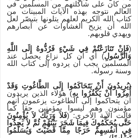
من كان على شاكلتهم من المسلمين في
العالم نتوجه بهذه الآيات المبينات من
كتاب الله الكريم لعلهم يتلونها بتبصّر لعل
الله أن يزيح الغشاوات عن أبصارهم
ويهدي قلوبهم.
(
فَإِنْ تَنَازَعْتُمْ فِي شَيْءٍ فَرُدُّوهُ إِلَى اللَّهِ
وَالرَّسُولِ
) أي أن كل نزاع يحصل عند
المسلمين يجب أن يردوه إلى كتاب الله
وسنة رسوله.
(
يُرِيدُونَ أَنْ يَتَحَاكَمُوا إِلَى الطَّاغُوتِ وَقَدْ
أُمِرُوا أَنْ يَكْفُرُوا بِهِ
) هؤلاء الذين يريدون
أن يتحاكموا إلى الطاغوت يزعمون أنهم
مؤمنون وهم ليسوا بمؤمنين حقاً كما
قالت الآية الآخرى: (
فَلاَ وَرَبِّكَ لاَ يُؤْمِنُونَ
حَتَّى يُحَكِّمُوكَ فِيمَا شَجَرَ بَيْنَهُمْ ثُمَّ لاَ يَجِدُوا
فِي أَنفُسِهِمْ حَرَجًا مِمَّا قَضَيْتَ وَيُسَلِّمُوا
تَسْلِيمًا
).