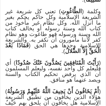
وكلمة (
الطَّاغُوتِ
) تعني كل شريعة غير
الشريعة الإسلامية وكل حاكم يحكم بغير
ما أنزل الله. وكل نظام غير مأخوذ من
كتاب الله وسنة رسوله أو يخالف كتاب
الله وسنة ورسوله فهو طاغوت وهو نظام
كفر لأننا مأمورون أن نكفر به. والشريعة
الإسلامية وحدها هي الحق (
فَمَاذَا بَعْدَ
الْحَقِّ إِلاّ الضَّلالُ
).
(
رَأَيْتَ الْمُنَافِقِينَ يَصُدُّونَ عَنْكَ صُدُودًا
) أي
فليعلم كل واحد نفسه، وليعلم المسلمون
أن الذي يرفض تحكيم الكتاب والسنة
ويصد عنهما هو منافق.
(
أَمْ يَخَافُونَ أَنْ يَحِيفَ اللَّهُ عَلَيْهِمْ وَرَسُولُهُ
)
هؤلاء الذين يخافون من تطبيق الشريعة
الإسلامية هل يخافون أن يلحق بهم حَيْفٌ