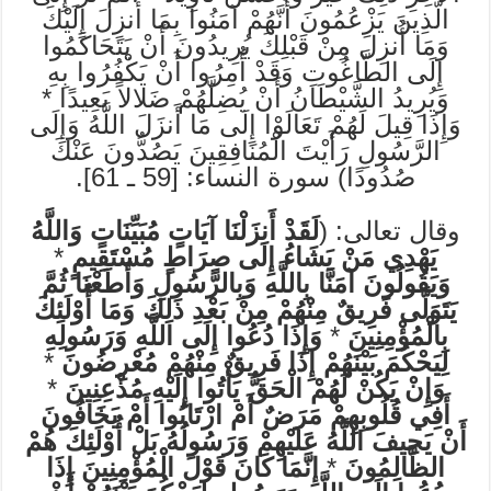
الَّذِينَ يَزْعُمُونَ أَنَّهُمْ آمَنُوا بِمَا أُنزِلَ إِلَيْكَ
وَمَا أُنزِلَ مِنْ قَبْلِكَ يُرِيدُونَ أَنْ يَتَحَاكَمُوا
إِلَى الطَّاغُوتِ وَقَدْ أُمِرُوا أَنْ يَكْفُرُوا بِهِ
وَيُرِيدُ الشَّيْطَانُ أَنْ يُضِلَّهُمْ ضَلالاً بَعِيدًا *
وَإِذَا قِيلَ لَهُمْ تَعَالَوْا إِلَى مَا أَنزَلَ اللَّهُ وَإِلَى
الرَّسُولِ رَأَيْتَ الْمُنَافِقِينَ يَصُدُّونَ عَنْكَ
صُدُودًا) سورة النساء: [59 ـ 61].
وقال تعالى: (
لَقَدْ أَنزَلْنَا آيَاتٍ مُبَيِّنَاتٍ وَاللَّهُ
يَهْدِي مَنْ يَشَاءُ إِلَى صِرَاطٍ مُسْتَقِيمٍ
*
وَيَقُولُونَ آمَنَّا بِاللَّهِ وَبِالرَّسُولِ وَأَطَعْنَا ثُمَّ
يَتَوَلَّى فَرِيقٌ مِنْهُمْ مِنْ بَعْدِ ذَلِكَ وَمَا أُوْلَئِكَ
بِالْمُؤْمِنِينَ
*
وَإِذَا دُعُوا إِلَى اللَّهِ وَرَسُولِهِ
لِيَحْكُمَ بَيْنَهُمْ إِذَا فَرِيقٌ مِنْهُمْ مُعْرِضُونَ
*
وَإِنْ يَكُنْ لَهُمْ الْحَقُّ يَأْتُوا إِلَيْهِ مُذْعِنِينَ
*
أَفِي قُلُوبِهِمْ مَرَضٌ أَمْ ارْتَابُوا أَمْ يَخَافُونَ
أَنْ يَحِيفَ اللَّهُ عَلَيْهِمْ وَرَسُولُهُ بَلْ أُوْلَئِكَ هُمْ
الظَّالِمُونَ
*
إِنَّمَا كَانَ قَوْلَ الْمُؤْمِنِينَ إِذَا