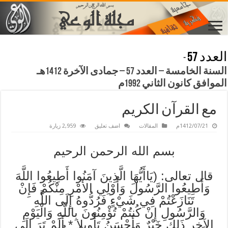
العدد 57
-
السنة الخامسة – العدد 57 – جمادى الآخرة 1412هـ
الموافق كانون الثاني 1992م
مع القرآن الكريم
1412/07/21م
المقالات
اضف تعليق
2,959 زيارة
بسم الله الرحمن الرحيم
قال تعالى: (يَاأَيُّهَا الَّذِينَ آمَنُوا أَطِيعُوا اللَّهَ
وَأَطِيعُوا الرَّسُولَ وَأُوْلِي الأَمْرِ مِنْكُمْ فَإِنْ
تَنَازَعْتُمْ فِي شَيْءٍ فَرُدُّوهُ إِلَى اللَّهِ
وَالرَّسُولِ إِنْ كُنتُمْ تُؤْمِنُونَ بِاللَّهِ وَالْيَوْمِ
الآخِرِ ذَلِكَ خَيْرٌ وَأَحْسَنُ تَأْوِيلا * أَلَمْ تَرَ إِلَى