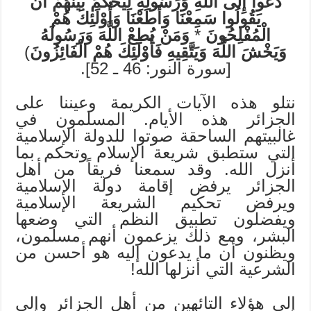
دُعُوا إِلَى اللَّهِ وَرَسُولِهِ لِيَحْكُمَ بَيْنَهُمْ أَنْ
يَقُولُوا سَمِعْنَا وَأَطَعْنَا وَأُوْلَئِكَ هُمْ
الْمُفْلِحُونَ
*
وَمَنْ يُطِعْ اللَّهَ وَرَسُولَهُ
وَيَخْشَ اللَّهَ وَيَتَّقِيهِ فَأُوْلَئِكَ هُمْ الْفَائِزُونَ
)
[سورة النور: 46 ـ 52].
نتلو هذه الآيات الكريمة وعيننا على
الجزائر هذه الأيام. المسلمون في
غالبيتهم الساحقة صوتوا للدولة الإسلامية
التي ستطبق شريعة الإسلام وتحكم بما
أنزل الله. وقد سمعنا فريقاً من أهل
الجزائر يرفض إقامة دولة الإسلامية
ويرفض تحكيم الشريعة الإسلامية
ويفضلون تطبيق النظم التي وضعها
البشر، ومع ذلك يزعمون أنهم مسلمون،
ويظنون أن ما يدعون إليه هو أحسن من
الشرعية التي أنزلها الله!
إلى هؤلاء التائهين من أهل الجزائر وإلى