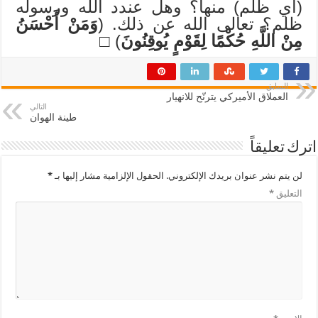
(أي ظلم) منها؟ وهل عندد الله ورسوله
ظلم؟ تعالى الله عن ذلك. (
وَمَنْ أَحْسَنُ
مِنْ اللَّهِ حُكْمًا لِقَوْمٍ يُوقِنُونَ
) □
السابق
العملاق الأميركي يترنّح للانهيار
التالي
طينة الهوان
اترك تعليقاً
لن يتم نشر عنوان بريدك الإلكتروني.
الحقول الإلزامية مشار إليها بـ
*
التعليق
*