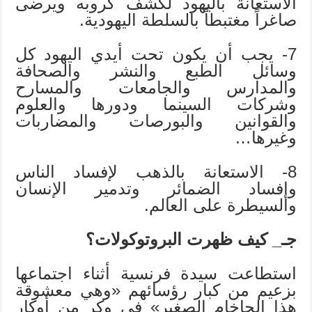
الاستعانة باليهود لكشف كروبه ويرضى
صاغراً مغتبطاً بالسلطة اليهودية.
7- يجب أن يكون تحت أيدي اليهود كل
وسائل الطبع والنشر والصحافة
والمدارس والجامعات والمسارح
وشركات السينما ودورها والعلوم
والقوانين والبورصات والمضاربات
وغيرها…
8- الاستعانة بالذهب لإفساد الناس
وإفساد الضمائر وتدمير الإنسان
والسيطرة على العالم.
جـ_ كيف ظهرت البروتوكولات؟
استطاعت سيدة فرنسية أثناء اجتماعها
بزعيم من كبار رؤسائهم «وهي معشوقة
هذا الحاخام الصغير» في وكر من أوكار