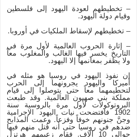
– تخطيطهم لعودة اليهود إلى فلسطين
وقيام دولة اليهود.
– تخطيطهم لإسقاط الملكيات في أوروبا.
– إثارة الحروب العالمية لأول مرة في
التاريخ يخسر فيها الغالب والمغلوب معاً
ولا يظفر بمغانمها إلا اليهود.
إن نفوذ اليهود في روسيا هو مثله في
أميركا واليهود يجرونهما إلى الحرب
لتحطيمهما معاً حتى يتوصلوا إلى قيام
مملكة بني صهيون العالمية. وقد طبعت
البروتوكولات لأول مرة بالروسية سنة
1902 فافتضحت نيات اليهود الإجرامية
وجنَّ جنونهم خوفاً وفزعاً. وعمت المذابح
ضدهم في روسيا حتى أنه قُتل منهم فيها
حوالي 10 آلاف. فقام زعيمهم هرتزل