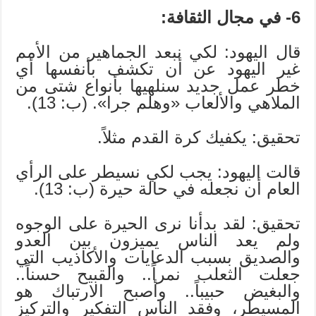
6- في مجال الثقافة:
قال اليهود: لكي نبعد الجماهير من الأمم
غير اليهود عن أن تكشف بأنفسها أي
خطر عمل جديد سنلهيها بأنواع شتى من
الملاهي والألعاب «وهلم جرا». (ب: 13).
تحقيق: يكفيك كرة القدم مثلاً.
قالت اليهود: يجب لكي نسيطر على الرأي
العام أن نجعله في حالة حيرة (ب: 13).
تحقيق: لقد بدأنا نرى الحيرة على الوجوه
ولم يعد الناس يميزون بين العدو
والصديق بسبب الدعايات والأكاذيب التي
جعلت الثعلب نمراً.. والقبيح حسناً..
والبغيض حبيباً.. وأصبح الارتباك هو
المسيطر، وفقد الناس التفكير والتركيز