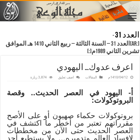
العدد 31
-
[:ar]العدد 31 – السنة الثالثة – ربيع الثاني 1410 هـ الموافق
تشرين الثاني 1989م[:]
اعرف عدوك… اليهودي
1410/04/12م
المقالات
اضف تعليق
3,874 زيارة
أ- اليهود في العصر الحديث.. وقصة
البروتوكولات:
بروتوكولات حكماء صهيون أو على الأصح
مقرراتهم تعتبر من أخطر ما اكتشف في
العصر الحديث حتى الآن من مخططات
لإفساد العالم وتدميره… ولا يستطيع أحد