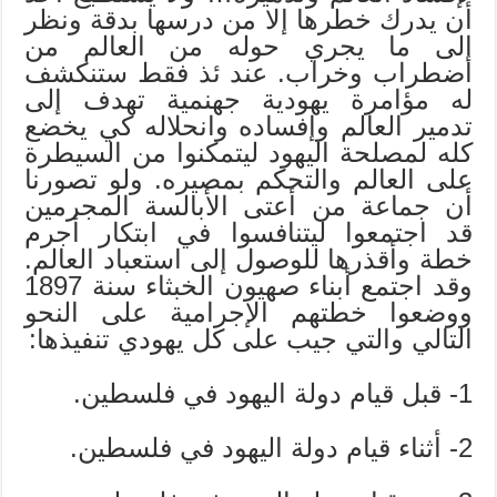
أن يدرك خطرها إلا من درسها بدقة ونظر
إلى ما يجري حوله من العالم من
اضطراب وخراب. عند ئذ فقط ستنكشف
له مؤامرة يهودية جهنمية تهدف إلى
تدمير العالم وإفساده وانحلاله كي يخضع
كله لمصلحة اليهود ليتمكنوا من السيطرة
على العالم والتحكم بمصيره. ولو تصورنا
أن جماعة من أعتى الأبالسة المجرمين
قد اجتمعوا ليتنافسوا في ابتكار أجرم
خطة وأقذرها للوصول إلى استعباد العالم.
وقد اجتمع أبناء صهيون الخبثاء سنة 1897
ووضعوا خطتهم الإجرامية على النحو
التالي والتي جيب على كل يهودي تنفيذها:
1- قبل قيام دولة اليهود في فلسطين.
2- أثناء قيام دولة اليهود في فلسطين.