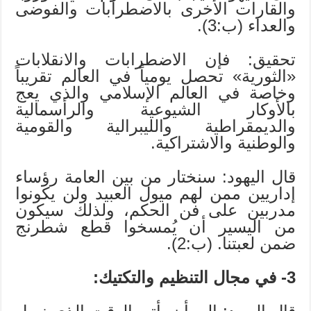
والقارات الأخرى بالاضطرابات والفوضى
والعداء (ب:3).
تحقيق: فإن الاضطرابات والانقلابات
«الثورية» تحصل يومياً في العالم تقريباً
وخاصة في العالم الإسلامي والذي يعج
بالأوكار الشيوعية والرأسمالية
والديمقراطية والليبرالية والقومية
والوطنية والاشتراكية.
قال اليهود: سنختار من بين العامة رؤساء
إداريين ممن لهم ميول العبيد ولن يكونوا
مدربين على فن الحكم، ولذلك سيكون
من اليسير أن يُمسخوا قطع شطرنج
ضمن لعبتنا. (ب:2).
3- في مجال التنظيم والتكتيك: