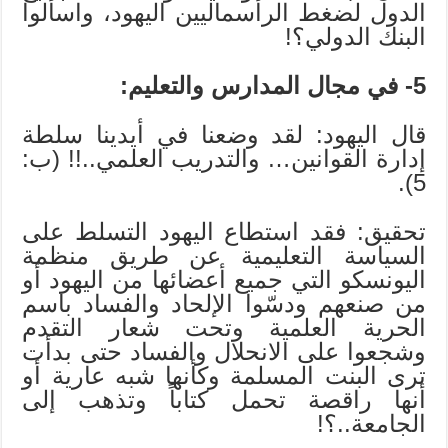
الدول لضغط الرأسماليين اليهود، واسألوا
البنك الدولي؟!
5- في مجال المدارس والتعليم:
قال اليهود: لقد وضعنا في أيدينا سلطة
إدارة القوانين… والتدريب العلمي..!! (ب:
5).
تحقيق: فقد استطاع اليهود التسلط على
السياسة التعليمية عن طريق منظمة
اليونسكو التي جميع أعضائها من اليهود أو
من صنعهم ودسّوا الإلحاد والفساد باسم
الحرية العلمية وتحت شعار التقدم
وشجعوا على الانحلال والفساد حتى بدأت
ترى البنت المسلمة وكأنها شبه عارية أو
أنها راقصة تحمل كتاباً وتذهب إلى
الجامعة..؟!