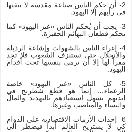
2- أن حكم الناس صناعة مقدسة لا يتقنها
في رأيهم إلا اليهود.
3- يجب أن يُحكم الناس «غير اليهود» كما
تحكم قطعان البهائم الحقيرة.
4- إغراء الناس بالشهوات وإشاعة الرذيلة
والانحلال حتى تستنزف الشعوب فلا تجد
مفراً لها إلا أن ترمي بنفسها تحت أقدام
اليهود.
5- كل الناس «غير اليهود» خاصة
الزعماء… إنما هو قطع شطرنج في
أيديهم يسهل استعبادهم بالتهديد والمال
والنساء والمناصب وغيرها.
6- إحداث الأزمات الاقتصادية على الدوام
كي لا يستريح العالم أبداً فيضطر إلى