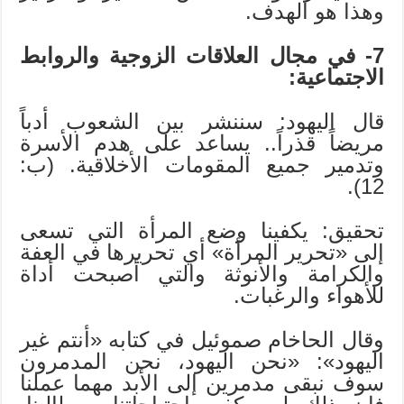
وهذا هو الهدف.
7- في مجال العلاقات الزوجية والروابط
الاجتماعية:
قال اليهود: سننشر بين الشعوب أدباً
مريضاً قذراً.. يساعد على هدم الأسرة
وتدمير جميع المقومات الأخلاقية. (ب:
12).
تحقيق: يكفينا وضع المرأة التي تسعى
إلى «تحرير المرأة» أي تحريرها في العفة
والكرامة والأنوثة والتي أصبحت أداة
للأهواء والرغبات.
وقال الحاخام صموئيل في كتابه «أنتم غير
اليهود»: «نحن اليهود، نحن المدمرون
سوف نبقى مدمرين إلى الأبد مهما عملنا