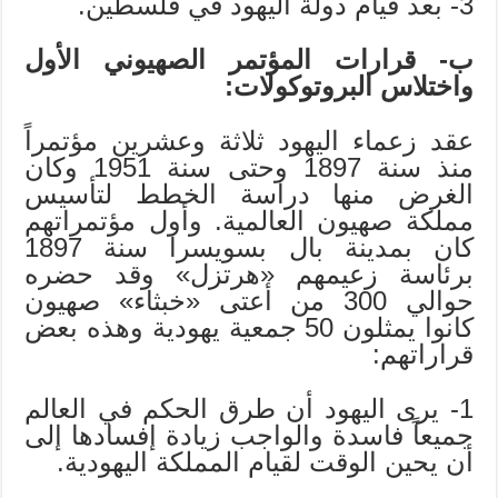
3- بعد قيام دولة اليهود في فلسطين.
ب- قرارات المؤتمر الصهيوني الأول
واختلاس البروتوكولات:
عقد زعماء اليهود ثلاثة وعشرين مؤتمراً
منذ سنة 1897 وحتى سنة 1951 وكان
الغرض منها دراسة الخطط لتأسيس
مملكة صهيون العالمية. وأول مؤتمراتهم
كان بمدينة بال بسويسرا سنة 1897
برئاسة زعيمهم «هرتزل» وقد حضره
حوالي 300 من أعتى «خبثاء» صهيون
كانوا يمثلون 50 جمعية يهودية وهذه بعض
قراراتهم:
1- يرى اليهود أن طرق الحكم في العالم
جميعاً فاسدة والواجب زيادة إفسادها إلى
أن يحين الوقت لقيام المملكة اليهودية.