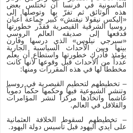
الماسونية في فرنسا أن تختلس بعض
هذه الوثائق ثم تفرّ بها وتوصلها إلى
«إليكس نيقولا نيفتش» كبير جماعة أعيان
روسيا الشرقية القيصرية فقدَّر خطورتها
فدفعها إلى صديقه العالم الروسي
«سيرجي نيلوس» الذي درسها وقارن
بينها وبين الأحداث السياسية الجارية
يؤمئذ فأدرك خطورتها واستطاع أن يعلم
عدداً من الأحداث قبل وقوعها لأنها كانت
مخططاً لها في هذه المقررات ومنها:
– تخطيطهم لتحطيم القيصرية في روسيا
وتنشر الشيوعية فيها وحكمها حكماً دموياً
غاشماً واتخاذها مركزاً لنشر المؤامرات
والقلاقل في العالم.
– تخطيطهم لسقوط الخلافة العثمانية
على أيدي اليهود قبل تأسيس دولة اليهود.