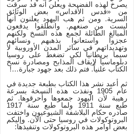
يصرخ لهذه الفضيحة ويعلن أنه قد سرقت
من «قدس الأقداس» بعض الوثائق
السرية. ومن ثم هب اليهود يعلنون أنها
ليست من صنعهم. وانطلقوا يدفعون
المبالغ الطائلة لجمع هذه النسخ ولكنهم
عجزوا واستعانوا بذهبهم ونسائهم
وتهديداتهم في سائر المدن الأوروبية لا
سيما بريطانيا لكي تضغط على روسيا
دبلوماسياً لإيقاف المذابح ومصادرة نسخ
الكتاب علنياً. فتم ذلك بعد جهود جبارة…!
ثم أعيد نشر هذا الكتاب بطبعة جديدة في
عام 1905 ونفذت هذه النسخة بسرعة
رهيبة لأن اليهود جمعوها وأحرقوها. ثم
طبع سنة 1911 ولما طبع سنة 1917
صادره حكام البلاشفة الشيوعيون واختفت
البروتوكولات في روسيا حتى الآن. وإليكم
بعض أوامر هذه البروتوكولات وتنفيذها: