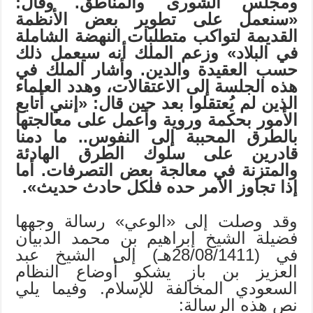
ومجلس الشورى والمناطق. وقال:
«سنعمل على تطوير بعض الأنظمة
القديمة لتواكب متطلبات النهضة الشاملة
في البلاد» وزعم الملك أنه سيعمل ذلك
حسب العقيدة والدين. وأشار الملك في
هذه الجلسة إلى الاعتقالات، وهدد العلماء
الذين لم يُعتقلوا بعد حين قال: «إنني أتابع
الأمور بحكمة وروية وأعمل على معالجتها
بالطرق المحببة إلى النفوس.. ما دمنا
قادرين على سلوك الطرق الهادئة
والمتزنة في معالجة بعض التصرفات. أما
إذا تجاوز الأمر حده فلكل حادث حديث».
وقد وصلت إلى «الوعي» رسالة وجهها
فضيلة الشيخ إبراهيم بن محمد الدبيان
في (28/08/1411هـ) إلى الشيخ عبد
العزيز بن باز يشكو أوضاع النظام
السعودي المخالفة للإسلام. وفيما يلي
نص هذه الرسالة: