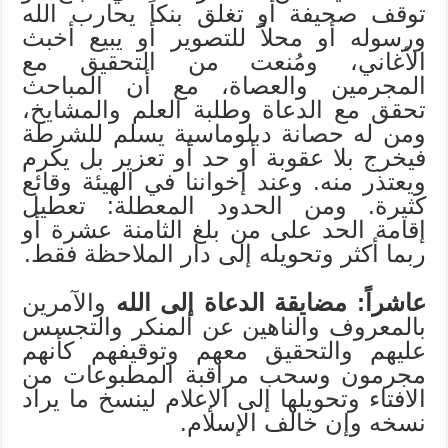
توقف صحيفة أو تغلق بنكاً يحارب الله
ورسوله أو محلاً للتصوير أو يبيع أخبث
الأغاني، ومُنعت من التحقيق مع
المجرمين والعصاة، مع أن المباحث
تحقق مع الدعاة وطلبة العلم والمشايخ،
ومن له حصانة دبلوماسية يسلم للشرطة
فيخرج بلا عقوبة أو حد أو تعزير بل يكرم
ويعتذر منه. وعند إخواننا في الهيئة وقائع
كثيرة. ومن الحدود المعطلة: تعطيل
إقامة الحد على من بلغ الثامنة عشرة أو
ربما أكثر وتحويله إلى دار الملاحظة فقط.
عاشراً: مضايقة الدعاة إلى الله
والآمرين
بالمعروف والناهين عن المنكر والتجسس
عليهم والتحقيق معهم وتوقيفهم كأنهم
مجرمون وسحب مراقبة المطبوعات من
الافتاء وتحويلها إلى الإعلام لينسخ ما يراد
نسخه وإن خالف الإسلام.