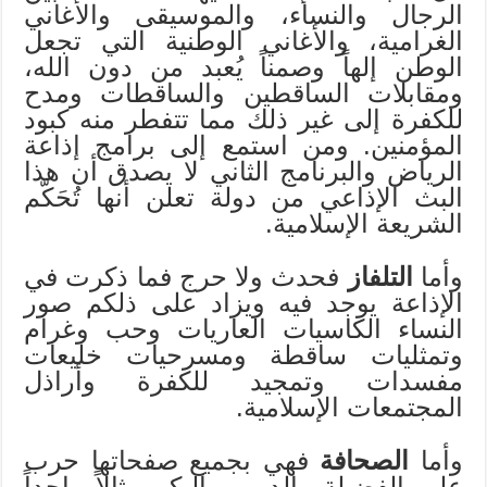
الرجال والنساء، والموسيقى والأغاني
الغرامية، والأغاني الوطنية التي تجعل
الوطن إلهاً وصمناً يُعبد من دون الله،
ومقابلات الساقطين والساقطات ومدح
للكفرة إلى غير ذلك مما تتفطر منه كبود
المؤمنين. ومن استمع إلى برامج إذاعة
الرياض والبرنامج الثاني لا يصدق أن هذا
البث الإذاعي من دولة تعلن أنها تُحَكّم
الشريعة الإسلامية.
وأما
التلفاز
فحدث ولا حرج فما ذكرت في
الإذاعة يوجد فيه ويزاد على ذلكم صور
النساء الكاسيات العاريات وحب وغرام
وتمثليات ساقطة ومسرحيات خليعات
مفسدات وتمجيد للكفرة وأراذل
المجتمعات الإسلامية.
وأما
الصحافة
فهي بجميع صفحاتها حرب
على الفضيلة والدين، وإليكم مثالاً واحداً