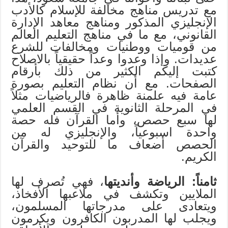
مع تدريس مناهج مخالفة للإسلام كالأدب
الإنجليزي المذكور ومناهج معاهد الإدارة
القانوني، مع ما في مناهج التعليم العالم
من قوميات ووطنيات ومخالفات للشرع
عديدات. وإذا وعدوا وعداً حقيقياً بالاصلاح
كتبت إليكم الكثير من ذلك بأرقام
الصفحات. مع أن نظام التعليم بصورة
عامة فيه علمنة ظاهرة فالرياضيات مثلاً
في المرحلة الثانوية في القسم العلمي
لها سبع حصص، وأما القرآن فله حصة
واحدة اسبوعياً، والإنجليزي له من
الحصص أضعاف ما للتوحيد والقرآن
الكريم.
ثامناً: الرياضة وأنديتها
، فهي تُصرف لها
الملايين وتكشف في ملاعبها الأفخاذ،
ويتعادى على مدرجاتها المسلمون،
ويجلب لها المدربون الكافرون ويكرمون