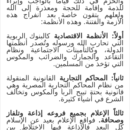
والحزم في ذلك قياماً بالواجب وإبراء
للذمة وإقامة للحجة ومعذرة إلى الله
ولعلهم يتقون خاصة بعد انفراج هذه
الأزمة والفتنة. وهذه الأنظمة:
أولاً: الأنظمة الاقتصادية
كالبنوك الربوية
التي تحارب الله ورسوله وتُصدر أنظمتها
الدولة، وكالتأمينات الاجتماعية ونظام
التقاعد والجمارك والضرائب والمكوس
التي تؤخذ من المسلمين.
ثانياً: المحاكم التجارية
القانونية المنقولة
من نظام المحاكم التجارية المصرية وهي
قانونية بحتة تبيح الربا والمكوس وتخالف
الشرع في أشياء كثيرة.
ثالثاً الإعلام بجميع فروعه إذاعة وتلفاز
وصحافة.
فواقع الإعلام بعيد عن الإسلام
كل البعد فالإذاعة فيها الاختلاط بين