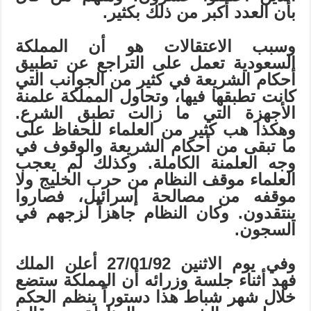
بأن العدد أكبر من ذلك بكثير.
وسبب الاعتقالات هو أن المملكة
السعودية تعمل على التراجع عن تطبيق
أحكام الشريعة في كثير من الجوانب التي
كانت تطبقها فيها، وتحاول المملكة علمنة
الأجهزة التي ما زالت تطبق الشرع.
وهكذا هب كثير من العلماء للحفاظ على
ما تبقى من أحكام الشريعة والوقوف في
وجه العلمنة الكاملة. وكذلك لم يعجب
العلماء موقف النظام من حرب الخليج ولا
موقفه من مصالحة إسرائيل، فصاروا
ينتقدون. وكان النظام جاهزاً لزجهم في
السجون.
وفي يوم الاثنين 27/01/92 أعلن الملك
فهد أثناء جلسة وزرائه أن المملكة ستضع
خلال شهر شباط هذا دستوراً ينظم الحكم