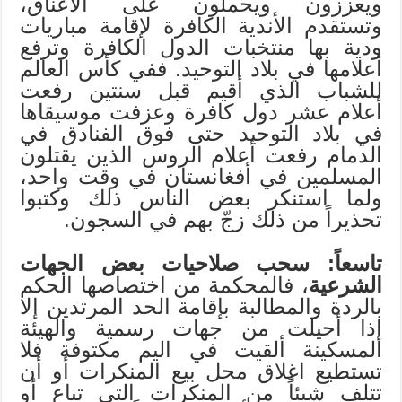
ويعززون ويحملون على الأعناق،
وتستقدم الأندية الكافرة لإقامة مباريات
ودية بها منتخبات الدول الكافرة وترفع
أعلامها في بلاد التوحيد. ففي كأس العالم
للشباب الذي أقيم قبل سنتين رفعت
أعلام عشر دول كافرة وعزفت موسيقاها
في بلاد التوحيد حتى فوق الفنادق في
الدمام رفعت أعلام الروس الذين يقتلون
المسلمين في أفغانستان في وقت واحد،
ولما استنكر بعض الناس ذلك وكتبوا
تحذيراً من ذلك زجّ بهم في السجون.
تاسعاً: سحب صلاحيات بعض الجهات
الشرعية
، فالمحكمة من اختصاصها الحكم
بالردة والمطالبة بإقامة الحد المرتدين إلا
إذا أحيلت من جهات رسمية والهيئة
المسكينة ألقيت في اليم مكتوفة فلا
تستطيع اغلاق محل بيع المنكرات أو أن
تتلف شيئاً من المنكرات التي تباع أو