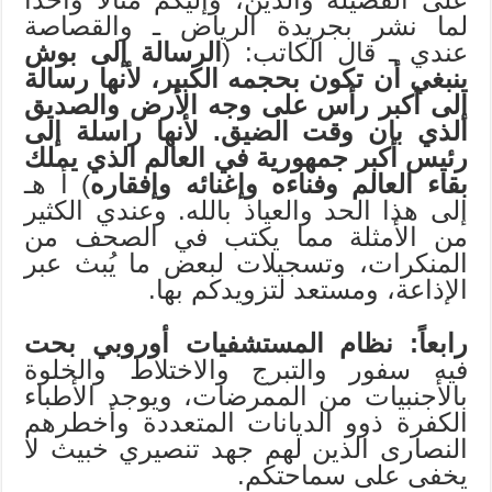
لما نشر بجريدة الرياض ـ والقصاصة
عندي ـ قال الكاتب: (
الرسالة إلى بوش
ينبغي أن تكون بحجمه الكبير، لأنها رسالة
إلى أكبر رأس على وجه الأرض والصديق
الذي بان وقت الضيق. لأنها راسلة إلى
رئيس أكبر جمهورية في العالم الذي يملك
بقاء العالم وفناءه وإغنائه وإفقاره
) أ هـ
إلى هذا الحد والعياذ بالله. وعندي الكثير
من الأمثلة مما يكتب في الصحف من
المنكرات، وتسجيلات لبعض ما يُبث عبر
الإذاعة، ومستعد لتزويدكم بها.
رابعاً: نظام المستشفيات أوروبي بحت
فيه سفور والتبرج والاختلاط والخلوة
بالأجنبيات من الممرضات، ويوجد الأطباء
الكفرة ذوو الديانات المتعددة وأخطرهم
النصارى الذين لهم جهد تنصيري خبيث لا
يخفى على سماحتكم.