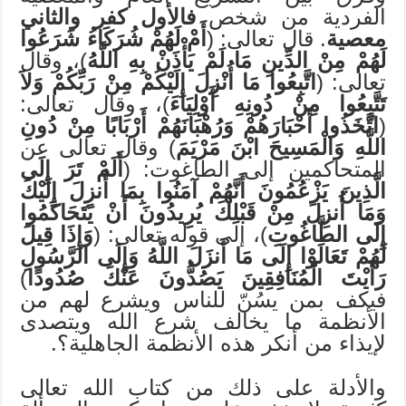
الفردية من شخص
فالأول كفر والثاني
معصية
. قال تعالى: (
أَمْ لَهُمْ شُرَكَاءُ شَرَعُوا
لَهُمْ مِنْ الدِّينِ مَا لَمْ يَأْذَنْ بِهِ اللَّهُ
)، وقال
تعالى: (
اتَّبِعُوا مَا أُنْزِلَ إِلَيْكُمْ مِنْ رَبِّكُمْ وَلاَ
تَتَّبِعُوا مِنْ دُونِهِ أَوْلِيَاءَ
)، وقال تعالى:
(
اتَّخَذُوا أَحْبَارَهُمْ وَرُهْبَانَهُمْ أَرْبَابًا مِنْ دُونِ
اللَّهِ وَالْمَسِيحَ ابْنَ مَرْيَمَ
) وقال تعالى عن
المتحاكمين إلى الطاغوت: (
أَلَمْ تَرَ إِلَى
الَّذِينَ يَزْعُمُونَ أَنَّهُمْ آمَنُوا بِمَا أُنزِلَ إِلَيْكَ
وَمَا أُنزِلَ مِنْ قَبْلِكَ يُرِيدُونَ أَنْ يَتَحَاكَمُوا
إِلَى الطَّاغُوتِ
)، إلى قوله تعالى: (
وَإِذَا قِيلَ
لَهُمْ تَعَالَوْا إِلَى مَا أَنزَلَ اللَّهُ وَإِلَى الرَّسُولِ
رَأَيْتَ الْمُنَافِقِينَ يَصُدُّونَ عَنْكَ صُدُودًا
)
فيكف بمن يسُنّ للناس ويشرع لهم من
الأنظمة ما يخالف شرع الله ويتصدى
لإيذاء من أنكر هذه الأنظمة الجاهلية؟.
والأدلة على ذلك من كتاب الله تعالى