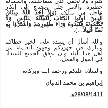
كثيرة ولا تخفى على سماحتكم. والمسألة
خطيرة والأمر جلل ويحتاج إلى إنكار
عاجل من مثلكم (
وَإِذْ أَخَذَ اللَّهُ مِيثَاقَ
الَّذِينَ أُوتُوا الْكِتَابَ لَتُبَيِّنُنَّهُ لِلنَّاسِ وَلَا
تَكْتُمُونَهُ فَنَبَذُوهُ وَرَاءَ ظُهُورِهِمْ وَاشْتَرَوْا بِهِ
ثَمَنًا قَلِيلاً
…).
والله أسأل أن يسدد على الخير خطاكم
ويبارك في جهودكم وجهود العلماء من
أهل هذا البلد وأن يوفق الجميع للسداد
في القول والعمل.
والسلام عليكم ورحمة الله وبركاته
إبراهيم بن محمد الدبيان
28/08/1411هـ