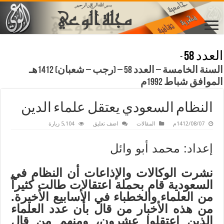
العدد 58
-
السنة الخامسة – العدد 58 – (رجب – شعبان) 1412هـ
الموافق شباط 1992م
النظام السعودي يعتقل علماء الدين
1412/08/07م
المقالات
اضف تعليق
5,104 زيارة
إعداد: محمد أبو وائل
نشرت الوكالات والإذاعات أن النظام في
السعودية قام بحملة اعتقالات طالت كثيراً
من العلماء والخطباء في الأسابيع الأخيرة.
من هذه الأخبار من قال بأن عدد العلماء
الذين اعتقلوا عشرون، ومنهم من قال