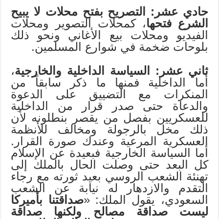
حادي عشر: التصريح بفتح محلات لا يبيح
الشرع فتحها
، كمحلات التصوير ومحلات
الفيديو ومحلات بيع الأغاني ونحو ذلك
بلوحات ضخمة في شوارع المسلمين.
ثاني عشر: السياسة الداخلية والخارجية
،
أما الداخلية فمنها ما ذكر سابقاً من
المنكرات مع التضييق على الدعوة
والدعاة حتى صدر قرار من الداخلية
للعسكريين بفصل من يقصر بنطلونه لأن
ذلك مخل بالرجولة ومخالف للأنظمة
العسكرية المرعية وعندك صورة القرار.
أما السياسة الخارجية فبعيدة عن الإسلام
كل البعد حتى وصلت الحال بالملك إلى
تهنئة الشعب الروسي بعيد ثورته مع رجاء
التقدم والازدهار له نيابة عن الشعب
السعودي، يقول الملك: «
صداقتنا بأميركا
ليست صداقة مصالح ولكنها صداقة