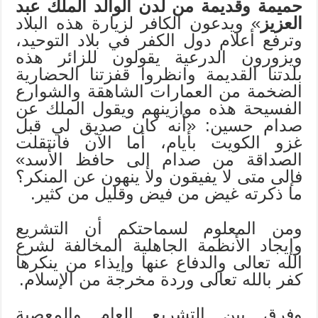
حميمة وقديمة من لدن الوالد الملك عبد
العزيز
» ويدعون الكافر لزيارة هذه البلاد
وترفع أعلام دول الكفر في بلاد التوحيد،
ويزورون الدرعية يقولون للزائر هذه
بلدتنا القديمة وانظروا قفزتنا الحضارية
الضخمة من العمارات الشاهقة والشوارع
الفسيحة هذه موازينهم ويقول الملك عن
صدام حسين: «أنه كان صديق لي قبل
غزو الكويت بأيام، أما الآن فانتقلت
الصداقة من صدام إلى حافظ الأسد»
فإلى متى لا يفيقون ولا ينهون عن المنكر؟
ما ذكرته غيض من فيض وقليل من كثير.
ومن المعلوم لسماحتكم أن التشريع
وإيجاد الأنظمة الجاهلية المخالفة لشرع
الله تعالى والدفاع عنها وإيذاء من ينكرها
كفر بالله تعالى وردة مخرجة من الإسلام.
وفرق بين التشريع العام والمعصية