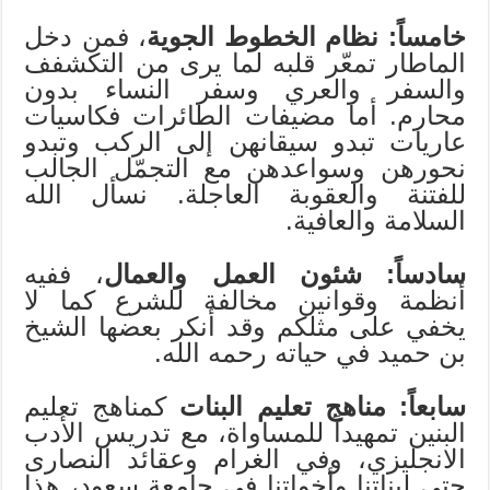
خامساً: نظام الخطوط الجوية
، فمن دخل
الماطار تمعّر قلبه لما يرى من التكشفف
والسفر والعري وسفر النساء بدون
محارم. أما مضيفات الطائرات فكاسيات
عاريات تبدو سيقانهن إلى الركب وتبدو
نحورهن وسواعدهن مع التجمّل الجالب
للفتنة والعقوبة العاجلة. نسأل الله
السلامة والعافية.
سادساً: شئون العمل والعمال
، ففيه
أنظمة وقوانين مخالفة للشرع كما لا
يخفي على مثلكم وقد أنكر بعضها الشيخ
بن حميد في حياته رحمه الله.
سابعاً: مناهج تعليم البنات
كمناهج تعليم
البنين تمهيداً للمساواة، مع تدريس الأدب
الانجليزي، وفي الغرام وعقائد النصارى
حتى لبناتنا وأخواتنا في جامعة سعود، هذا